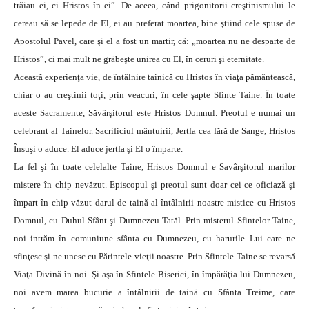
trăiau ei, ci Hristos în ei”. De aceea, când prigonitorii creştinismului le
cereau să se lepede de El, ei au preferat moartea, bine ştiind cele spuse de
Apostolul Pavel, care şi el a fost un martir, că: „moartea nu ne desparte de
Hristos”, ci mai mult ne grăbeşte unirea cu El, în ceruri şi eternitate.
Această experienţa vie, de întâlnire tainică cu Hristos în viaţa pământească,
chiar o au creştinii toţi, prin veacuri, în cele şapte Sfinte Taine. În toate
aceste Sacramente, Săvârşitorul este Hristos Domnul. Preotul e numai un
celebrant al Tainelor. Sacrificiul mântuirii, Jertfa cea fără de Sange, Hristos
Însuşi o aduce. El aduce jertfa şi El o împarte.
La fel şi în toate celelalte Taine, Hristos Domnul e Savârşitorul marilor
mistere în chip nevăzut. Episcopul şi preotul sunt doar cei ce oficiază şi
împart în chip văzut darul de taină al întâlnirii noastre mistice cu Hristos
Domnul, cu Duhul Sfânt şi Dumnezeu Tatăl. Prin misterul Sfintelor Taine,
noi intrăm în comuniune sfânta cu Dumnezeu, cu harurile Lui care ne
sfinţesc şi ne unesc cu Părintele vieţii noastre. Prin Sfintele Taine se revarsă
Viaţa Divină în noi. Şi aşa în Sfintele Biserici, în împărăţia lui Dumnezeu,
noi avem marea bucurie a întâlnirii de taină cu Sfânta Treime, care