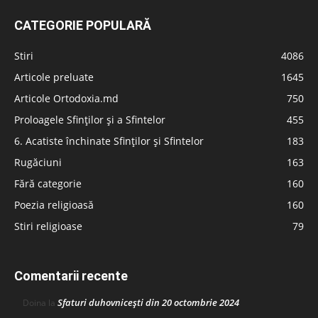
CATEGORIE POPULARĂ
Stiri
4086
Articole preluate
1645
Articole Ortodoxia.md
750
Proloagele Sfinților și a Sfintelor
455
6. Acatiste închinate Sfinților și Sfintelor
183
Rugăciuni
163
Fără categorie
160
Poezia religioasă
160
Stiri religioase
79
Comentarii recente
Sfaturi duhovnicești din 20 octombrie 2024
Doina
la