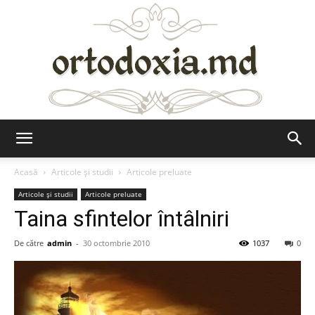
Ortodoxia.md
Acasă
Articole şi studii
Articole preluate
Articole şi studii
Articole preluate
Taina sfintelor întâlniri
De către
admin
-
30 octombrie 2010
1037
0