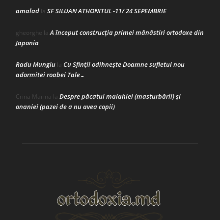
amalad
SF SILUAN ATHONITUL -11/ 24 SEPEMBRIE
la
A început construcţia primei mănăstiri ortodoxe din
gheorghe
la
Japonia
Radu Mungiu
Cu Sfinții odihnește Doamne sufletul nou
la
adormitei roabei Tale…
Despre păcatul malahiei (masturbării) şi
Crina Marina
la
onaniei (pazei de a nu avea copii)