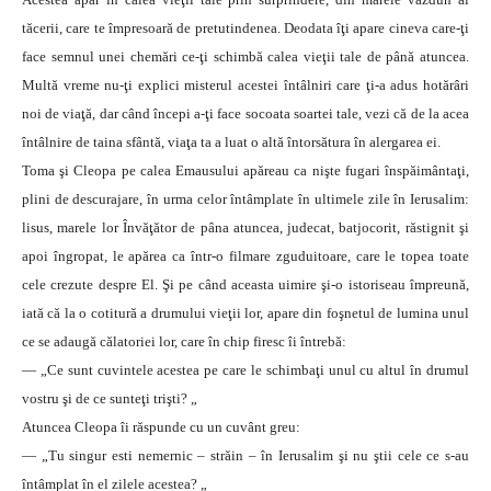
tăcerii, care te împresoară de pretutindenea. Deodata îţi apare cineva care-ţi
face semnul unei chemări ce-ţi schimbă calea vieţii tale de până atuncea.
Multă vreme nu-ţi explici misterul acestei întâlniri care ţi-a adus hotărâri
noi de viaţă, dar când începi a-ţi face socoata soartei tale, vezi că de la acea
întâlnire de taina sfântă, viaţa ta a luat o altă întorsătura în alergarea ei.
Toma şi Cleopa pe calea Emausului apăreau ca nişte fugari înspăimântaţi,
plini de descurajare, în urma celor întâmplate în ultimele zile în Ierusalim:
lisus, marele lor Învăţător de pâna atuncea, judecat, batjocorit, răstignit şi
apoi îngropat, le apărea ca într-o filmare zguduitoare, care le topea toate
cele crezute despre El. Şi pe când aceasta uimire şi-o istoriseau împreună,
iată că la o cotitură a drumului vieţii lor, apare din foşnetul de lumina unul
ce se adaugă călatoriei lor, care în chip firesc îi întrebă:
— „Ce sunt cuvintele acestea pe care le schimbaţi unul cu altul în drumul
vostru şi de ce sunteţi trişti? „
Atuncea Cleopa îi răspunde cu un cuvânt greu:
— „Tu singur esti nemernic – străin – în Ierusalim şi nu ştii cele ce s-au
întâmplat în el zilele acestea? „