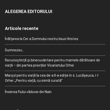
ALEGEREA EDITORULUI
Articole recente
Înălțarea la Cer a Domnului nostru Iisus Hristos
Dumnezeu…
Recunoștință și binecuvântare pentru mamele dătătoare de
viață – din partea preoților Vicariatului Orhei
Marșul pentru viață la cea de-a II-a ediție în s. Lucășeuca, r-l
Orhei: „Pentru viață, cu inimă curată”
Învierea Fiului văduvei din Nain