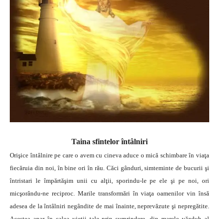
Taina sfintelor întâlniri
Orişice întâlnire pe care o avem cu cineva aduce o mică schimbare în viaţa
fiecăruia din noi, în bine ori în rău. Căci gânduri, simteminte de bucurii şi
întristari le împărtăşim unii cu alţii, sporindu-le pe ele şi pe noi, ori
micşorându-ne reciproc. Marile transformări în viaţa oamenilor vin însă
adesea de la întâlniri negândite de mai înainte, neprevăzute şi nepregătite.
Acestea apar în calea vieţii tale prin surprindere, din marele văzduh al