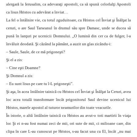
alergară la Ierusalim, ca adevaraţi apostoli, ca să spună celorlalţi Apostoli
ca lisus Hristos cu adevărat a înviat…
La fel o întâlnire vie, cu totul zguduitoare, cu Hristos cel Înviat şi Înălţat la
ceruri, o are Saul Tarseanul în drumul său spre Damasc, unde se ducea să
pună în lanţuri pe ucenicii Domnului. „O lumină din cer ca de fulger, l-a
învăluit deodată. Şi căzând la pământ, a auzit un glas zicându-i:
– Saule, Saule, de ce mă prigoneşti?
Şi el a zis:
– Cine eşti Doamne?
Şi Domnul a zis:
– Eu sunt lisus pe care tu î-L prigoneşti”.
Şi aşa, în acea întâlnire tainică cu Hristos cel Înviat şi Înălţat la Ceruri, avea
loc acea totală transformare încât prigonitorul Saul devine ucenicul lui
Hristos, marele apostol al tuturor neamurilor din toate veacurile.
În istorie, o altă întâlnire tainică cu Hristos au avut-o toti martirii în viaţa
lor. Şi ei n-au fost numai zeci de mii, ori sute de mii, ci milioane care, din
clipa în care L-au cunoscut pe Hristos, s-au facut una cu El, încât „nu mai