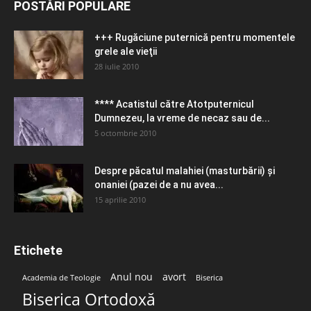
POSTĂRI POPULARE
+++ Rugăciune puternică pentru momentele
grele ale vieţii
28 iulie 2010
**** Acatistul către Atotputernicul
Dumnezeu, la vreme de necaz sau de...
5 octombrie 2010
Despre păcatul malahiei (masturbării) şi
onaniei (pazei de a nu avea...
15 aprilie 2010
Etichete
Anul nou
avort
Academia de Teologie
Biserica
Biserica Ortodoxă