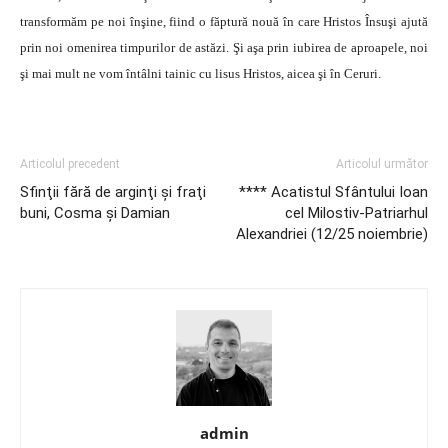
transformăm pe noi înşine, fiind o făptură nouă în care Hristos Însuşi ajută
prin noi omenirea timpurilor de astăzi. Şi aşa prin iubirea de aproapele, noi
şi mai mult ne vom întâlni tainic cu lisus Hristos, aicea şi în Ceruri.
Articolul precedent
Articolul următor
Sfinţii fără de arginţi şi fraţi
**** Acatistul Sfântului Ioan
buni, Cosma şi Damian
cel Milostiv-Patriarhul
Alexandriei (12/25 noiembrie)
admin