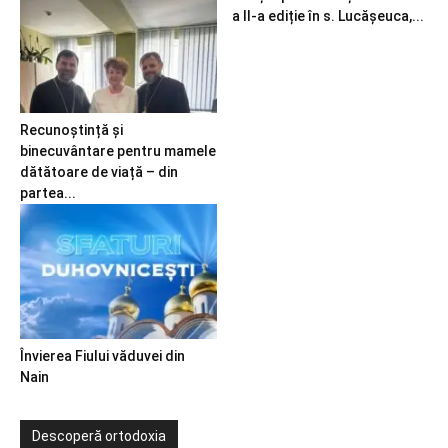
a II-a ediție în s. Lucășeuca,...
Recunoștință și
binecuvântare pentru mamele
dătătoare de viață – din
partea...
Învierea Fiului văduvei din
Nain
Descoperă ortodoxia