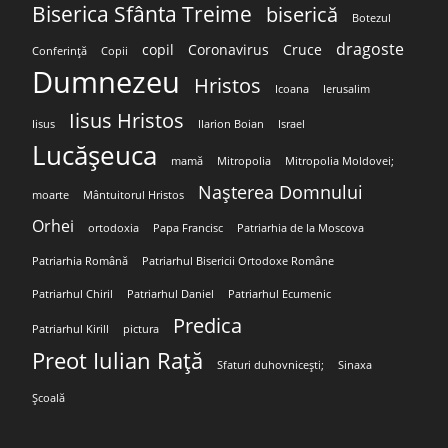
Biserica Sfânta Treime
biserică
Botezul
dragoste
copil
Coronavirus
Cruce
Conferință
Copii
Dumnezeu
Hristos
Icoana
Ierusalim
Iisus Hristos
Iisus
Ilarion Boian
Israel
Lucășeuca
mamă
Mitropolia
Mitropolia Moldovei;
Nașterea Domnului
moarte
Mântuitorul Hristos
Orhei
ortodoxia
Papa Francisc
Patriarhia de la Moscova
Patriarhia Română
Patriarhul Bisericii Ortodoxe Române
Patriarhul Chiril
Patriarhul Daniel
Patriarhul Ecumenic
Predica
Patriarhul Kirill
pictura
Preot Iulian Rață
Sfaturi duhovnicești;
Sinaxa
Școală