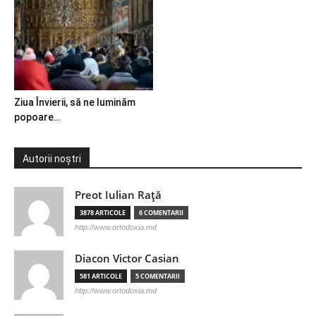
Ziua Învierii, să ne luminăm
popoare…
Autorii noștri
Preot Iulian Raţă
3878 ARTICOLE
6 COMENTARII
http://www.ortodoxia.md
Diacon Victor Casian
581 ARTICOLE
5 COMENTARII
http://www.ortodoxia.md