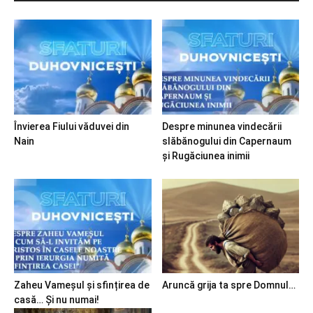
Învierea Fiului văduvei din
Despre minunea vindecării
Nain
slăbănogului din Capernaum
și Rugăciunea inimii
Zaheu Vameșul și sfințirea de
Aruncă grija ta spre Domnul…
casă… Și nu numai!