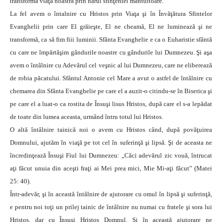
transformă viaţa noastră prin harul sfinţeniei mântuitoare.
La fel avem o întalnire cu Hristos prin Viaţa şi în Învăţătura Sfintelor
Evanghelii prin care El grăieşte, El ne cheamă, El ne luminează şi ne
transformă, ca să fim fiii luminii. Sfânta Evanghelie e ca o Euharistie sfântă
cu care ne împărtăşim gândurile noastre cu gândurile lui Dumnezeu. Şi aşa
avem o întâlnire cu Adevărul cel veşnic al lui Dumnezeu, care ne eliberează
de robia păcatului. Sfântul Antonie cel Mare a avut o astfel de întâlnire cu
chemarea din Sfânta Evanghelie pe care el a auzit-o citindu-se în Biserica şi
pe care el a luat-o ca rostita de Însuşi lisus Hristos, după care el s-a lepădat
de toate din lumea aceasta, urmând întru totul lui Hristos.
O altă întâlnire tainică noi o avem cu Hristos când, după povăţuirea
Domnului, ajutăm în viaţă pe tot cel în suferinţă şi lipsă. Şi de aceasta ne
încredinţează Însuşi Fiul lui Dumnezeu: „Căci adevărul zic vouă, întrucat
aţi făcut unuia din aceşti fraţi ai Mei prea mici, Mie Mi-aţi făcut” (Matei
25: 40).
Într-adevăr, şi în această întâlnire de ajutorare cu omul în lipsă şi suferinţă,
e pentru noi toţi un prilej tainic de întâlnire nu numai cu fratele şi sora lui
Hristos, dar cu Însuşi Hristos Domnul. Şi în această ajutorare ne