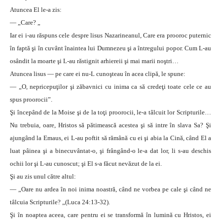
Atuncea El le-a zis:
— „Care? „
Iar ei i-au răspuns cele despre lisus Nazarineanul, Care era prooroc puternic
în faptă şi în cuvânt înaintea lui Dumnezeu şi a întregului popor. Cum L-au
osândit la moarte şi L-au răstignit arhiereii şi mai marii noştri…
Atuncea lisus — pe care ei nu-L cunoşteau în acea clipă, le spune:
— „O, nepricepuţilor şi zăbavnici cu inima ca să credeţi toate cele ce au
spus proorocii”.
Şi începând de la Moise şi de la toţi proorocii, le-a tâlcuit lor Scripturile…
Nu trebuia, oare, Hristos să pătimească acestea şi să intre în slava Sa? Şi
ajungând la Emaus, ei L-au poftit să rămână cu ei şi abia la Cină, când El a
luat pâinea şi a binecuvântat-o, şi frângând-o le-a dat lor, li s-au deschis
ochii lor şi L-au cunoscut; şi El s-a făcut nevăzut de la ei.
Şi au zis unul către altul:
— „Oare nu ardea în noi inima noastră, când ne vorbea pe cale şi când ne
tâlcuia Scripturile? „(Luca 24:13-32).
Şi în noaptea aceea, care pentru ei se transformă în lumină cu Hristos, ei