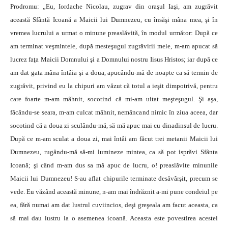
Prodromu: „Eu, Iordache Nicolau, zugrav din oraşul Iaşi, am zugrăvit
această Sfântă Icoană a Maicii lui Dumnezeu, cu însăşi mâna mea, şi în
vremea lucrului a urmat o minune preaslăvită, în modul următor: După ce
am terminat veşmintele, după mesteşugul zugrăvirii mele, m-am apucat să
lucrez faţa Maicii Domnului şi a Domnului nostru Iisus Hristos; iar după ce
am dat gata mâna întâia şi a doua, apucându-mă de noapte ca să termin de
zugrăvit, privind eu la chipuri am văzut că totul a ieşit dimpotrivă, pentru
care foarte m-am mâhnit, socotind că mi-am uitat meşteşugul. Şi aşa,
făcându-se seara, m-am culcat mâhnit, nemâncand nimic în ziua aceea, dar
socotind că a doua zi sculându-mă, să mă apuc mai cu dinadinsul de lucru.
După ce m-am sculat a doua zi, mai întâi am făcut trei metanii Maicii lui
Dumnezeu, rugându-mă să-mi lumineze mintea, ca să pot isprăvi Sfânta
Icoană; şi când m-am dus sa mă apuc de lucru, o! preaslăvite minunile
Maicii lui Dumnezeu! S-au aflat chipurile terminate desăvârşit, precum se
vede. Eu văzând această minune, n-am mai îndrăznit a-mi pune condeiul pe
ea, fără numai am dat lustrul cuviincios, deşi greşeala am facut aceasta, ca
să mai dau lustru la o asemenea icoană. Aceasta este povestirea acestei