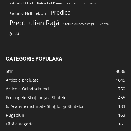
Patriarhul Chiril
Patriarhul Daniel
Patriarhul Ecumenic
Predica
Patriarhul Kirill
pictura
Preot Iulian Rață
Sfaturi duhovnicești;
Sinaxa
Școală
CATEGORIE POPULARĂ
Stiri
4086
Articole preluate
1645
Articole Ortodoxia.md
750
Proloagele Sfinților și a Sfintelor
455
6. Acatiste închinate Sfinților și Sfintelor
183
Rugăciuni
163
Fără categorie
160