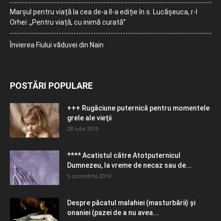
Marșul pentru viață la cea de-a II-a ediție în s. Lucășeuca, r-l
Orhei: „Pentru viață, cu inimă curată”
Învierea Fiului văduvei din Nain
POSTĂRI POPULARE
+++ Rugăciune puternică pentru momentele
grele ale vieţii
28 iulie 2010
**** Acatistul către Atotputernicul
Dumnezeu, la vreme de necaz sau de...
5 octombrie 2010
Despre păcatul malahiei (masturbării) şi
onaniei (pazei de a nu avea...