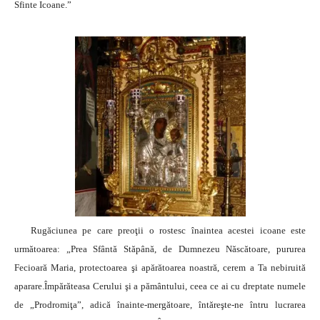
Sfinte Icoane.”
Rugăciunea pe care preoţii o rostesc înaintea acestei icoane este
următoarea: „Prea Sfântă Stăpână, de Dumnezeu Născătoare, pururea
Fecioară Maria, protectoarea şi apărătoarea noastră, cerem a Ta nebiruită
aparare.Împărăteasa Cerului şi a pământului, ceea ce ai cu dreptate numele
de „Prodromiţa”, adică înainte-mergătoare, întăreşte-ne întru lucrarea