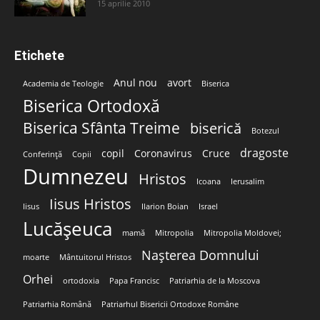
15 aprilie 2010
Etichete
Anul nou
avort
Academia de Teologie
Biserica
Biserica Ortodoxă
Biserica Sfânta Treime
biserică
Botezul
dragoste
copil
Coronavirus
Cruce
Conferință
Copii
Dumnezeu
Hristos
Icoana
Ierusalim
Iisus Hristos
Iisus
Ilarion Boian
Israel
Lucășeuca
mamă
Mitropolia
Mitropolia Moldovei;
Nașterea Domnului
moarte
Mântuitorul Hristos
Orhei
ortodoxia
Papa Francisc
Patriarhia de la Moscova
Patriarhia Română
Patriarhul Bisericii Ortodoxe Române