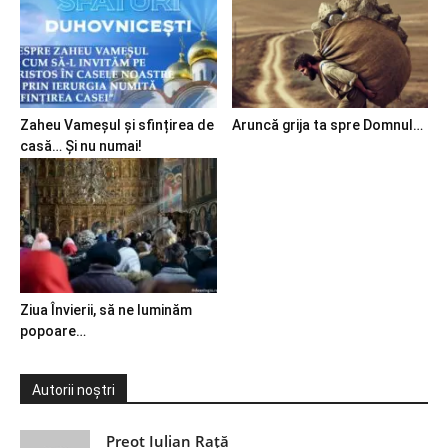
Zaheu Vameșul și sfințirea de
Aruncă grija ta spre Domnul…
casă… Și nu numai!
Ziua Învierii, să ne luminăm
popoare…
Autorii noștri
Preot Iulian Raţă