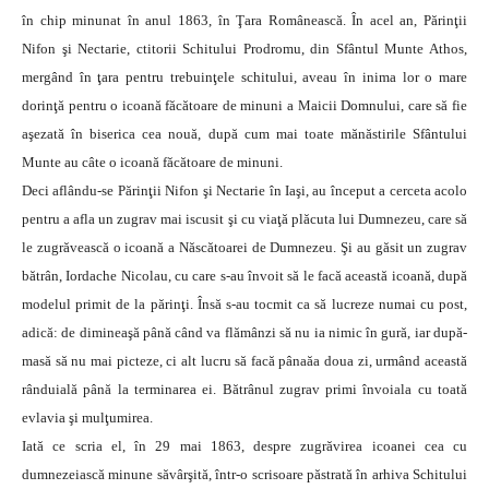
în chip minunat în anul 1863, în Ţara Românească. În acel an, Părinţii
Nifon şi Nectarie, ctitorii Schitului Prodromu, din Sfântul Munte Athos,
mergând în ţara pentru trebuinţele schitului, aveau în inima lor o mare
dorinţă pentru o icoană făcătoare de minuni a Maicii Domnului, care să fie
aşezată în biserica cea nouă, după cum mai toate mănăstirile Sfântului
Munte au câte o icoană făcătoare de minuni.
Deci aflându-se Părinţii Nifon şi Nectarie în Iaşi, au început a cerceta acolo
pentru a afla un zugrav mai iscusit şi cu viaţă plăcuta lui Dumnezeu, care să
le zugrăvească o icoană a Născătoarei de Dumnezeu. Şi au găsit un zugrav
bătrân, Iordache Nicolau, cu care s-au învoit să le facă această icoană, după
modelul primit de la părinţi. Însă s-au tocmit ca să lucreze numai cu post,
adică: de dimineaşă până când va flămânzi să nu ia nimic în gură, iar după-
masă să nu mai picteze, ci alt lucru să facă pânaăa doua zi, urmând această
rânduială până la terminarea ei. Bătrânul zugrav primi învoiala cu toată
evlavia şi mulţumirea.
Iată ce scria el, în 29 mai 1863, despre zugrăvirea icoanei cea cu
dumnezeiască minune săvârşită, într-o scrisoare păstrată în arhiva Schitului