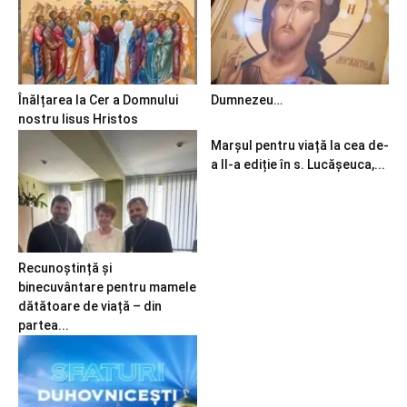
Înălțarea la Cer a Domnului
Dumnezeu…
nostru Iisus Hristos
Marșul pentru viață la cea de-
a II-a ediție în s. Lucășeuca,...
Recunoștință și
binecuvântare pentru mamele
dătătoare de viață – din
partea...