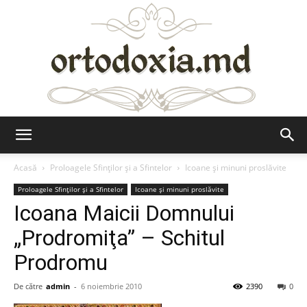
Ortodoxia.md
Acasă
Proloagele Sfinților și a Sfintelor
Icoane și minuni proslăvite
Proloagele Sfinților și a Sfintelor
Icoane și minuni proslăvite
Icoana Maicii Domnului
„Prodromiţa” – Schitul
Prodromu
De către
admin
-
6 noiembrie 2010
2390
0