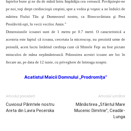
faptelor bune şi ne du de mână întru Împărăţia cea cerească. Povăţuieşte-ne
pe noi, toţi drept credincioşii creştini, spre a vedea şi veşnic a ne îndulci de
mărirea Fiului Tău şi Dumnezeul nostru, ca Binecuvântata şi Prea
Proslăvită eşti, în vecii vecilor. Amin.”
Dimensiunile icoanei sunt de 1 metru pe 0.7 metri. O caracteristică a
acesteia este faptul că icoana, cercetata la microscop, nu prezintă urme de
pensulă, acest lucru întărind credinţa cum că Sfintele Feţe au fost pictate
miraculos de mâna nepământească. Prăznuirea acestei icoane are loc în
fiecare an, pe data de 12 iunie, cu priveghere de întreaga noapte.
Acatistul Maicii Domnului „Prodromiţa”
Articolul precedent
Articolul următor
Cuviosul Părintele nostru
Mănăstirea „Sfântul Mare
Areta din Lavra Pecerska
Mucenic Dimitrie”, Ceadâr-
Lunga