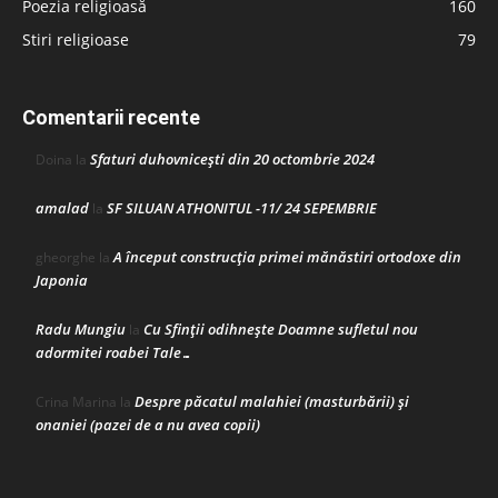
Poezia religioasă
160
Stiri religioase
79
Comentarii recente
Sfaturi duhovnicești din 20 octombrie 2024
Doina
la
amalad
SF SILUAN ATHONITUL -11/ 24 SEPEMBRIE
la
A început construcţia primei mănăstiri ortodoxe din
gheorghe
la
Japonia
Radu Mungiu
Cu Sfinții odihnește Doamne sufletul nou
la
adormitei roabei Tale…
Despre păcatul malahiei (masturbării) şi
Crina Marina
la
onaniei (pazei de a nu avea copii)