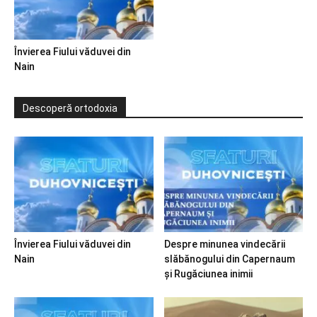
Învierea Fiului văduvei din
Nain
Descoperă ortodoxia
Învierea Fiului văduvei din
Despre minunea vindecării
Nain
slăbănogului din Capernaum
și Rugăciunea inimii