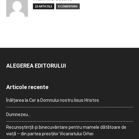
23 ARTICOLE
0 COMENTARII
ALEGEREA EDITORULUI
Articole recente
Înălțarea la Cer a Domnului nostru Iisus Hristos
Dumnezeu…
Recunoștință și binecuvântare pentru mamele dătătoare de
viață – din partea preoților Vicariatului Orhei