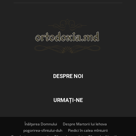
DESPRE NOI
URMAȚI-NE
Înălțarea Domnului
Despre Martorii lui Iehova
pogorirea-sfintului-duh
Piedici în calea mîntuirii