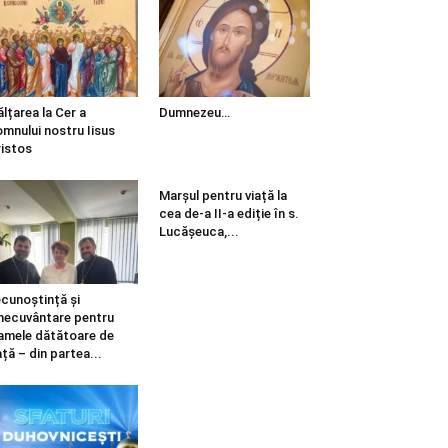
ălțarea la Cer a
Dumnezeu…
mnului nostru Iisus
istos
Marșul pentru viață la
cea de-a II-a ediție în s.
Lucășeuca,...
cunoștință și
necuvântare pentru
mele dătătoare de
ață – din partea...