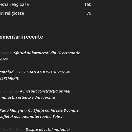
ezia religioasă
160
iri religioase
79
omentarii recente
Sfaturi duhovnicești din 20 octombrie
Doina
la
2024
amalad
SF SILUAN ATHONITUL -11/ 24
la
SEPEMBRIE
A început construcţia primei
gheorghe
la
mănăstiri ortodoxe din Japonia
Radu Mungiu
Cu Sfinții odihnește Doamne
la
sufletul nou adormitei roabei Tale…
Despre păcatul malahiei
Crina Marina
la