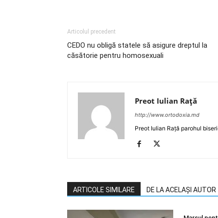
Articolul precedent
CEDO nu obligă statele să asigure dreptul la
căsătorie pentru homosexuali
Preot Iulian Raţă
http://www.ortodoxia.md
Preot Iulian Rață parohul biser
ARTICOLE SIMILARE
DE LA ACELAȘI AUTOR
Marșul pentr