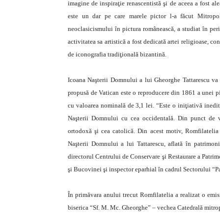
imagine de inspiraţie renascentistă şi de aceea a fost a
este un dar pe care marele pictor l-a făcut Mitropol
neoclasicismului în pictura românească, a studiat în 
activitatea sa artistică a fost dedicată artei religioase, c
de iconografia tradiţională bizantină.
Icoana Naşterii Domnului a lui Gheorghe Tattarescu va 
propusă de Vatican este o reproducere din 1861 a unei pic
cu valoarea nominală de 3,1 lei. “Este o iniţiativă inedi
Naşterii Domnului cu cea occidentală. Din punct de ved
ortodoxă şi cea catolică. Din acest motiv, Romfilateli
Naşterii Domnului a lui Tattarescu, aflată în patrimoni
directorul Centrului de Conservare şi Restaurare a Patri
şi Bucovinei şi inspector eparhial în cadrul Sectorului “Pa
În primăvara anului trecut Romfilatelia a realizat o emis
biserica “Sf. M. Mc. Gheorghe” – vechea Catedrală mitrop