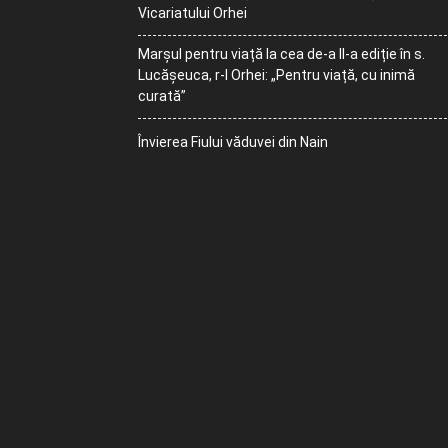
Vicariatului Orhei
Marșul pentru viață la cea de-a II-a ediție în s.
Lucășeuca, r-l Orhei: „Pentru viață, cu inimă
curată”
Învierea Fiului văduvei din Nain