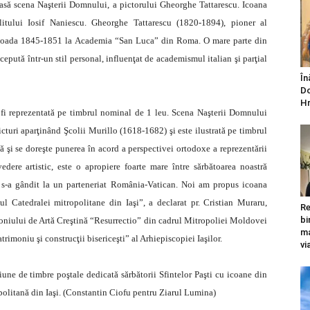
leasă scena Naşterii Domnului, a pictorului Gheorghe Tattarescu. Icoana
itului Iosif Naniescu. Gheorghe Tattarescu (1820-1894), pioner al
perioada 1845-1851 la Academia “San Luca” din Roma. O mare parte din
oncepută într-un stil personal, influenţat de academismul italian şi parţial
În
Do
Hr
fi reprezentată pe timbrul nominal de 1 leu. Scena Naşterii Domnului
turi aparţinând Şcolii Murillo (1618-1682) şi este ilustrată pe timbrul
tă şi se doreşte punerea în acord a perspectivei ortodoxe a reprezentării
ere artistic, este o apropiere foarte mare între sărbătoarea noastră
a s-a gândit la un parteneriat România-Vatican. Noi am propus icoana
ul Catedralei mitropolitane din Iaşi”, a declarat pr. Cristian Muraru,
Re
bi
moniului de Artă Creştină “Resurrectio” din cadrul Mitropoliei Moldovei
ma
trimoniu şi construcţii bisericeşti” al Arhiepiscopiei Iaşilor.
vi
iune de timbre poştale dedicată sărbătorii Sfintelor Paşti cu icoane din
olitană din Iaşi. (Constantin Ciofu pentru Ziarul Lumina)