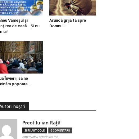
heu Vameșul și
Aruncă grija ta spre
ințirea de casă… Și nu
Domnul…
mai!
ua Învierii, să ne
minăm popoare…
Autorii noștri
Preot Iulian Raţă
3878 ARTICOLE
6 COMENTARII
http://www.ortodoxia.md