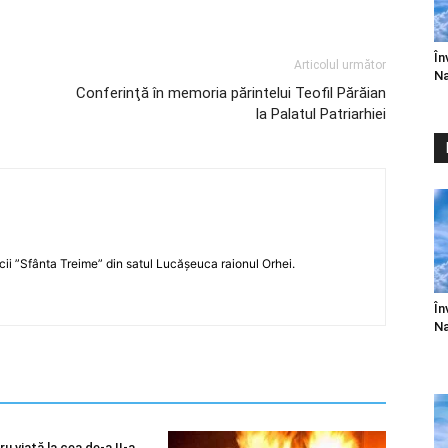
În
Articolul următor
Na
Conferinţă în memoria părintelui Teofil Părăian
la Palatul Patriarhiei
icii ”Sfânta Treime” din satul Lucășeuca raionul Orhei.
În
Na
u viață la cea de-a II-a