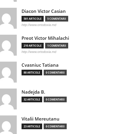
Diacon Victor Casian
581 ARTICOLE
5 COMENTARII
http://www.ortodoxia.md
Preot Victor Mihalachi
210 ARTICOLE
1 COMENTARII
http://www.ortodoxia.md
Cvasniuc Tatiana
88 ARTICOLE
0 COMENTARII
Nadejda B.
32 ARTICOLE
0 COMENTARII
Vitalii Mereutanu
23 ARTICOLE
0 COMENTARII