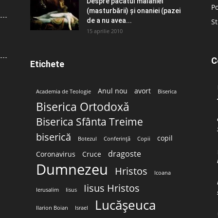
Despre păcatul malahiei
Po
(masturbării) şi onaniei (pazei
de a nu avea...
St
15 aprilie 2010
C
Etichete
Anul nou
avort
Academia de Teologie
Biserica
Biserica Ortodoxă
Biserica Sfânta Treime
biserică
copil
Botezul
Conferință
Copii
dragoste
Coronavirus
Cruce
Dumnezeu
Hristos
Icoana
Iisus Hristos
Ierusalim
Iisus
Lucășeuca
Ilarion Boian
Israel