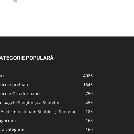
ATEGORIE POPULARĂ
iri
4086
ticole preluate
1645
ticole Ortodoxia.md
750
oloagele Sfinților și a Sfintelor
455
 Acatiste închinate Sfinților și Sfintelor
183
ugăciuni
163
ră categorie
160