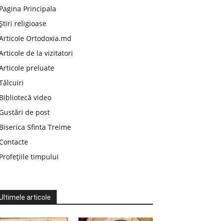
Pagina Principala
Știri religioase
Articole Ortodoxia.md
Articole de la vizitatori
Articole preluate
Tâlcuiri
Bibliotecă video
Gustări de post
Biserica Sfinta Treime
Contacte
Profețiile timpului
Ultimele articole