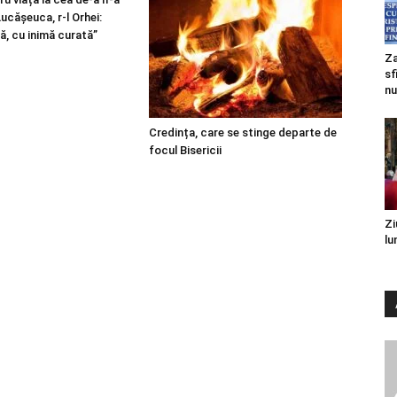
 Lucășeuca, r-l Orhei:
ă, cu inimă curată”
Za
sf
nu
Credința, care se stinge departe de
focul Bisericii
Zi
lu