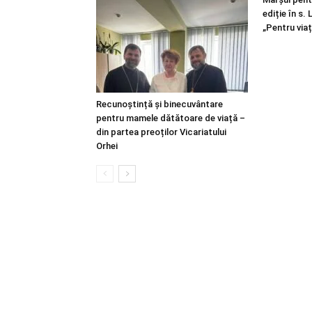
ediție în s.
„Pentru viaț
Recunoștință și binecuvântare
pentru mamele dătătoare de viață –
din partea preoților Vicariatului
Orhei