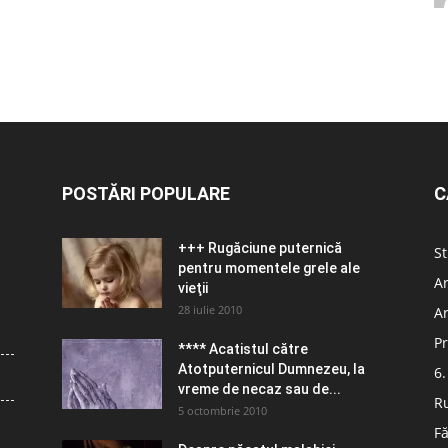
POSTĂRI POPULARE
C
+++ Rugăciune puternică
St
pentru momentele grele ale
Ar
vieţii
28 iulie 2010
Ar
Pr
**** Acatistul către
Atotputernicul Dumnezeu, la
6.
vreme de necaz sau de...
R
5 octombrie 2010
Fă