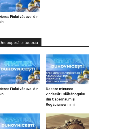
vierea Fiului văduvei din
in
Descoperă ortodoxia
vierea Fiului văduvei din
Despre minunea
in
vindecării slăbănogului
din Capernaum și
Rugăciunea inimii