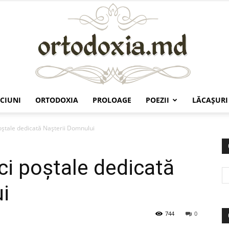
CIUNI
ORTODOXIA
PROLOAGE
POEZII
LĂCAŞURI
Ortodoxia.md
ştale dedicată Naşterii Domnului
i poştale dedicată
i
744
0