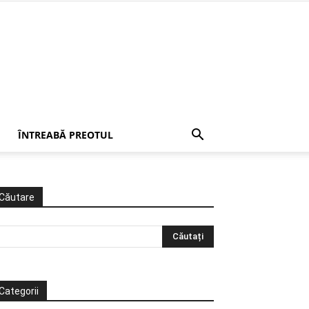
ÎNTREABĂ PREOTUL
Căutare
Categorii