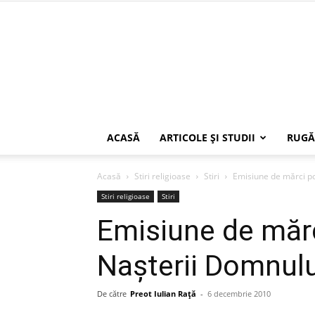
ACASĂ
ARTICOLE ŞI STUDII
RUGĂ
Acasă
Stiri religioase
Stiri
Emisiune de mărci po
Stiri religioase
Stiri
Emisiune de mărc
Naşterii Domnulu
De către
Preot Iulian Raţă
-
6 decembrie 2010