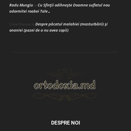
Radu Mungiu
Cu Sfinții odihnește Doamne sufletul nou
la
adormitei roabei Tale…
Despre păcatul malahiei (masturbării) şi
Crina Marina
la
onaniei (pazei de a nu avea copii)
DESPRE NOI