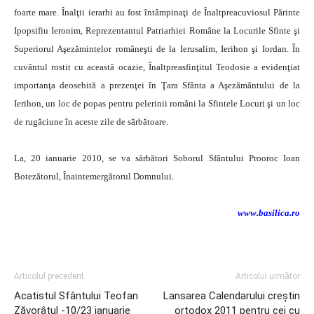
foarte mare. Înalţii ierarhi au fost întâmpinaţi de Înaltpreacuviosul Părinte
Ipopsifiu Ieronim, Reprezentantul Patriarhiei Române la Locurile Sfinte şi
Superiorul Aşezămintelor româneşti de la Ierusalim, Ierihon şi Iordan. În
cuvântul rostit cu această ocazie, Înaltpreasfinţitul Teodosie a evidenţiat
importanţa deosebită a prezenţei în Ţara Sfânta a Aşezământului de la
Ierihon, un loc de popas pentru pelerinii români la Sfintele Locuri şi un loc
de rugăciune în aceste zile de sărbătoare.
La, 20 ianuarie 2010, se va sărbători Soborul Sfântului Prooroc Ioan
Botezătorul, Înaintemergătorul Domnului.
www.basilica.ro
Articolul precedent
Articolul următor
Acatistul Sfântului Teofan
Lansarea Calendarului creştin
Zăvorâtul -10/23 ianuarie
ortodox 2011 pentru cei cu