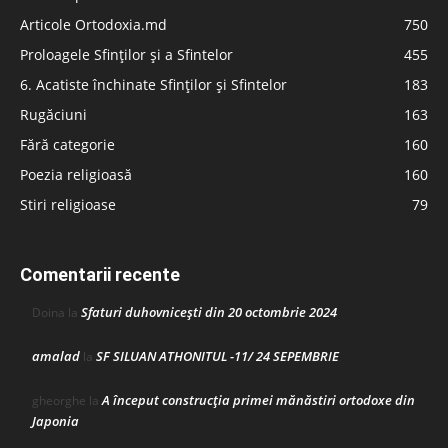
Articole Ortodoxia.md
750
Proloagele Sfinților și a Sfintelor
455
6. Acatiste închinate Sfinților și Sfintelor
183
Rugăciuni
163
Fără categorie
160
Poezia religioasă
160
Stiri religioase
79
Comentarii recente
Sfaturi duhovnicești din 20 octombrie 2024
Doina
la
amalad
SF SILUAN ATHONITUL -11/ 24 SEPEMBRIE
la
A început construcţia primei mănăstiri ortodoxe din
gheorghe
la
Japonia