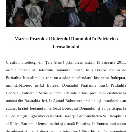
Marele Praznic al Botezului Domnului în Patriarhia
Ierusalimului
Creştinii ortodocşi din Ţara Sfântă prăznuiesc astăzi, 19 ianuarie 2011,
marele praznic al Botezului Domnului nostru Iisus Hristos.
Alături de
Patriarhia Ierusalimului, care nu a adoptat calendarul bisericesc îndreptat,
mai sărbătoresc astăzi Botezul Domnului Patriarhia Rusă, Patriarhia
Georgiei, Patriarhia Sârbă şi Sfântul Munte Athos, precum şi credincioşii
români din Basarabia. Ieri, în Ajunul Bobotezei, credincioşii ortodocşi s-au
adunat la râul Iordanului, la locul Botezului Domnului, şi au participat la
slujba sfinţirii Aghesmei celei Mari, săvârşită de Sanctitatea Sa Theophilos
al III-lea, Patriarhul Ierusalimului şi a toată Palestina, în fruntea unui sobor
de arhierei şi preoţi, după cum ne informează Ilie Chişcari, Corespondent