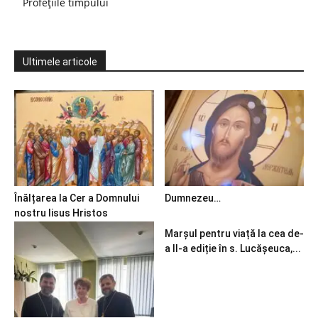
Profețiile timpului
Ultimele articole
Înălțarea la Cer a Domnului
Dumnezeu…
nostru Iisus Hristos
Marșul pentru viață la cea de-
a II-a ediție în s. Lucășeuca,...