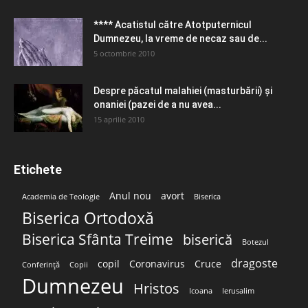
**** Acatistul către Atotputernicul
Dumnezeu, la vreme de necaz sau de...
5 octombrie 2010
Despre păcatul malahiei (masturbării) şi
onaniei (pazei de a nu avea...
15 aprilie 2010
Etichete
Anul nou
avort
Academia de Teologie
Biserica
Biserica Ortodoxă
Biserica Sfânta Treime
biserică
Botezul
dragoste
copil
Coronavirus
Cruce
Conferință
Copii
Dumnezeu
Hristos
Icoana
Ierusalim