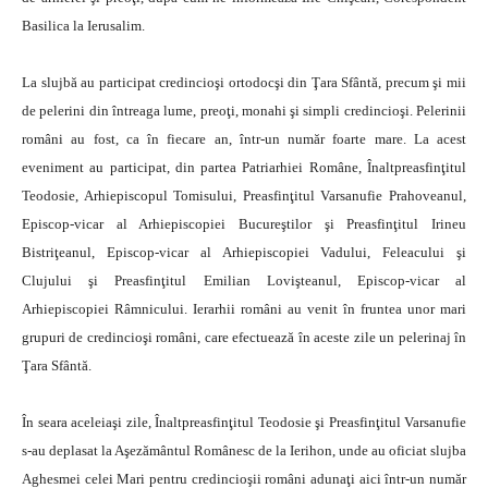
Basilica la Ierusalim.
La slujbă au participat credincioşi ortodocşi din Ţara Sfântă, precum şi mii
de pelerini din întreaga lume, preoţi, monahi şi simpli credincioşi. Pelerinii
români au fost, ca în fiecare an, într-un număr foarte mare. La acest
eveniment au participat, din partea Patriarhiei Române, Înaltpreasfinţitul
Teodosie, Arhiepiscopul Tomisului, Preasfinţitul Varsanufie Prahoveanul,
Episcop-vicar al Arhiepiscopiei Bucureştilor şi Preasfinţitul Irineu
Bistriţeanul, Episcop-vicar al Arhiepiscopiei Vadului, Feleacului şi
Clujului şi Preasfinţitul Emilian Lovişteanul, Episcop-vicar al
Arhiepiscopiei Râmnicului. Ierarhii români au venit în fruntea unor mari
grupuri de credincioşi români, care efectuează în aceste zile un pelerinaj în
Ţara Sfântă.
În seara aceleiaşi zile, Înaltpreasfinţitul Teodosie şi Preasfinţitul Varsanufie
s-au deplasat la Aşezământul Românesc de la Ierihon, unde au oficiat slujba
Aghesmei celei Mari pentru credincioşii români adunaţi aici într-un număr