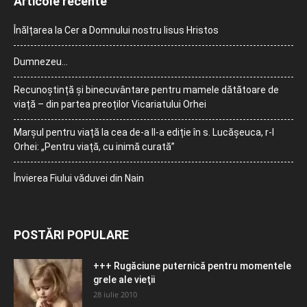
Articole recente
Înălțarea la Cer a Domnului nostru Iisus Hristos
Dumnezeu…
Recunoștință și binecuvântare pentru mamele dătătoare de
viață – din partea preoților Vicariatului Orhei
Marșul pentru viață la cea de-a II-a ediție în s. Lucășeuca, r-l
Orhei: „Pentru viață, cu inimă curată”
Învierea Fiului văduvei din Nain
POSTĂRI POPULARE
+++ Rugăciune puternică pentru momentele
grele ale vieţii
28 iulie 2010