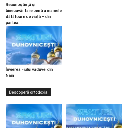
Recunoștință și
binecuvântare pentru mamele
dătătoare de viață – din
partea...
Învierea Fiului văduvei din
Nain
Descoperă ortodoxia