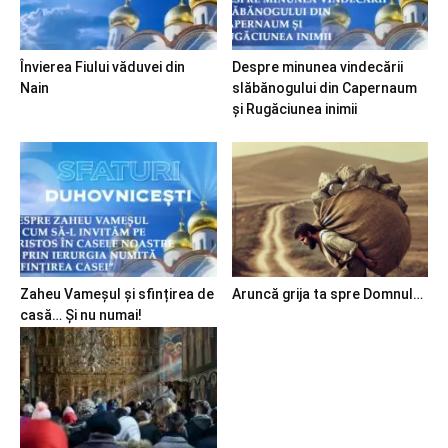
Învierea Fiului văduvei din
Despre minunea vindecării
Nain
slăbănogului din Capernaum
și Rugăciunea inimii
Zaheu Vameșul și sfințirea de
Aruncă grija ta spre Domnul…
casă… Și nu numai!