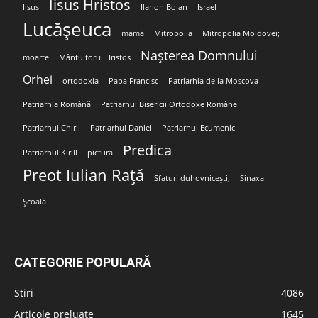
Iisus Hristos
Iisus
Ilarion Boian
Israel
Lucășeuca
mamă
Mitropolia
Mitropolia Moldovei;
Nașterea Domnului
moarte
Mântuitorul Hristos
Orhei
ortodoxia
Papa Francisc
Patriarhia de la Moscova
Patriarhia Română
Patriarhul Bisericii Ortodoxe Române
Patriarhul Chiril
Patriarhul Daniel
Patriarhul Ecumenic
Predica
Patriarhul Kirill
pictura
Preot Iulian Rață
Sfaturi duhovnicești;
Sinaxa
Școală
CATEGORIE POPULARĂ
Stiri
4086
Articole preluate
1645