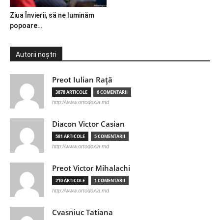
Ziua Învierii, să ne luminăm
popoare…
Autorii noștri
Preot Iulian Raţă
3878 ARTICOLE
6 COMENTARII
http://www.ortodoxia.md
Diacon Victor Casian
581 ARTICOLE
5 COMENTARII
http://www.ortodoxia.md
Preot Victor Mihalachi
210 ARTICOLE
1 COMENTARII
http://www.ortodoxia.md
Cvasniuc Tatiana