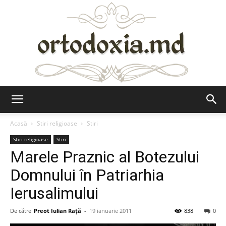
Ortodoxia.md
Acasă
Stiri religioase
Stiri
Stiri religioase
Stiri
Marele Praznic al Botezului
Domnului în Patriarhia
Ierusalimului
De către
Preot Iulian Raţă
-
19 ianuarie 2011
838
0