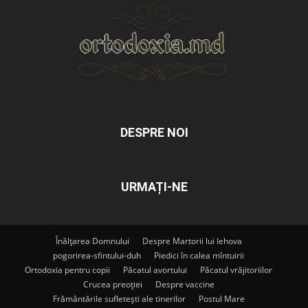
DESPRE NOI
URMAȚI-NE
Înălțarea Domnului
Despre Martorii lui Iehova
pogorirea-sfintului-duh
Piedici în calea mîntuirii
Ortodoxia pentru copii
Păcatul avortului
Păcatul vrăjitoriilor
Crucea preoției
Despre vaccine
Frământările sufletești ale tinerilor
Postul Mare