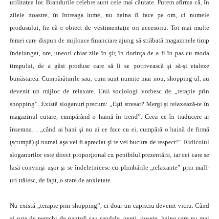
utilitatea lor. Brandurile celebre sunt cele mai căutate. Putem afirma că, în
zilele noastre, în întreaga lume, nu haina îl face pe om, ci numele
produsului, fie că e obiect de vestimentaţie ori accesoriu. Tot mai multe
femei care dispun de mijloace financiare ajung să străbată magazinele timp
îndelungat, ore, uneori chiar zile în şir, în dorinţa de a fi în pas cu moda
timpului, de a găsi produse care să li se potrivească şi să-şi etaleze
bunăstarea. Cumpărăturile sau, cum sunt numite mai nou, shopping-ul, au
devenit un mijloc de relaxare. Unii sociologi vorbesc de „terapie prin
shopping”. Există sloganuri precum: „Eşti stresat? Mergi şi relaxează-te în
magazinul cutare, cumpărând o haină în trend”. Ceea ce în traducere ar
însemna… „când ai bani şi nu ai ce face cu ei, cumpără o haină de firmă
(scumpă) şi numai aşa vei fi apreciat şi te vei bucura de respect!”. Ridicolul
sloganurilor este direct proporţional cu penibilul prezentării, iar cei care se
lasă convinşi uşor şi se îndeletnicesc cu plimbările „relaxante” prin mall-
uri trăiesc, de fapt, o stare de anxietate.
Nu există „terapie prin shopping”, ci doar un capriciu devenit viciu. Când
ai sute de perechi de pantofi sau sandale, genţi, poşete, haine care nu mai