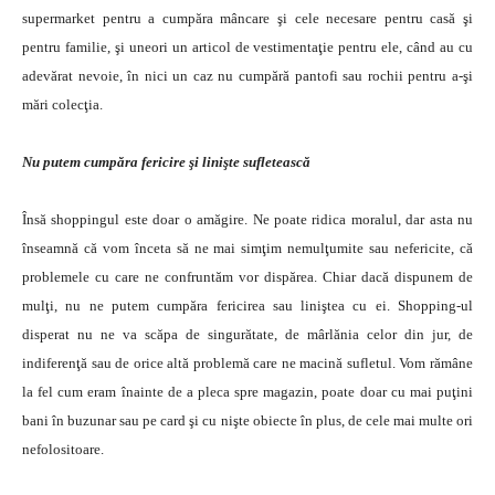
supermarket pentru a cumpăra mâncare şi cele necesare pentru casă şi
pentru familie, şi uneori un articol de vestimentaţie pentru ele, când au cu
adevărat nevoie, în nici un caz nu cumpără pantofi sau rochii pentru a-şi
mări colecţia.
Nu putem cumpăra fericire şi linişte sufletească
Însă shoppingul este doar o amăgire. Ne poate ridica moralul, dar asta nu
înseamnă că vom înceta să ne mai simţim nemulţumite sau nefericite, că
problemele cu care ne confruntăm vor dispărea. Chiar dacă dispunem de
mulţi, nu ne putem cumpăra fericirea sau liniştea cu ei. Shopping-ul
disperat nu ne va scăpa de singurătate, de mârlănia celor din jur, de
indiferenţă sau de orice altă problemă care ne macină sufletul. Vom rămâne
la fel cum eram înainte de a pleca spre magazin, poate doar cu mai puţini
bani în buzunar sau pe card şi cu nişte obiecte în plus, de cele mai multe ori
nefolositoare.