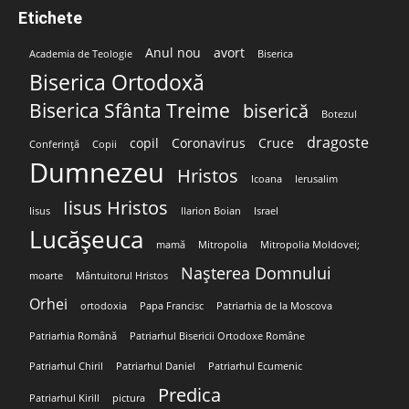
Etichete
Anul nou
avort
Academia de Teologie
Biserica
Biserica Ortodoxă
Biserica Sfânta Treime
biserică
Botezul
dragoste
copil
Coronavirus
Cruce
Conferință
Copii
Dumnezeu
Hristos
Icoana
Ierusalim
Iisus Hristos
Iisus
Ilarion Boian
Israel
Lucășeuca
mamă
Mitropolia
Mitropolia Moldovei;
Nașterea Domnului
moarte
Mântuitorul Hristos
Orhei
ortodoxia
Papa Francisc
Patriarhia de la Moscova
Patriarhia Română
Patriarhul Bisericii Ortodoxe Române
Patriarhul Chiril
Patriarhul Daniel
Patriarhul Ecumenic
Predica
Patriarhul Kirill
pictura