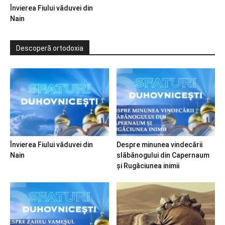
Învierea Fiului văduvei din
Nain
Descoperă ortodoxia
Învierea Fiului văduvei din
Despre minunea vindecării
Nain
slăbănogului din Capernaum
și Rugăciunea inimii