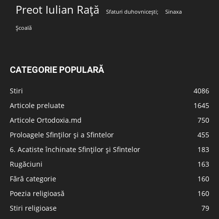
Preot Iulian Rață
Sfaturi duhovnicești;
Sinaxa
Școală
CATEGORIE POPULARĂ
Stiri
4086
Articole preluate
1645
Articole Ortodoxia.md
750
Proloagele Sfinților și a Sfintelor
455
6. Acatiste închinate Sfinților și Sfintelor
183
Rugăciuni
163
Fără categorie
160
Poezia religioasă
160
Stiri religioase
79