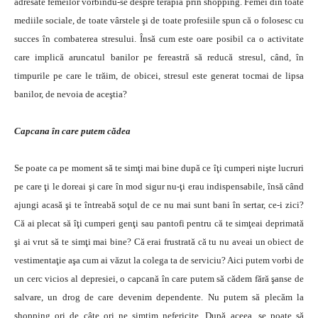
adresate femeilor vorbindu-se despre terapia prin shopping. Femei din toate
mediile sociale, de toate vârstele şi de toate profesiile spun că o folosesc cu
succes în combaterea stresului. Însă cum este oare posibil ca o activitate
care implică aruncatul banilor pe fereastră să reducă stresul, când, în
timpurile pe care le trăim, de obicei, stresul este generat tocmai de lipsa
banilor, de nevoia de aceştia?
Capcana în care putem cădea
Se poate ca pe moment să te simţi mai bine după ce îţi cumperi nişte lucruri
pe care ţi le doreai şi care în mod sigur nu-ţi erau indispensabile, însă când
ajungi acasă şi te întreabă soţul de ce nu mai sunt bani în sertar, ce-i zici?
Că ai plecat să îţi cumperi genţi sau pantofi pentru că te simţeai deprimată
şi ai vrut să te simţi mai bine? Că erai frustrată că tu nu aveai un obiect de
vestimentaţie aşa cum ai văzut la colega ta de serviciu? Aici putem vorbi de
un cerc vicios al depresiei, o capcană în care putem să cădem fără şanse de
salvare, un drog de care devenim dependente. Nu putem să plecăm la
shopping ori de câte ori ne simţim nefericite. După aceea, se poate să