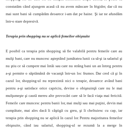
constatăm când ajungem acasă că nu avem mâncare în frigider, dar că nu
mai sunt bani să cumpărăm deoarece i-am dat pe haine. Şi iar ne afundăm
într-o stare depresivă.
Terapia prin shopping nu se aplică femeilor obişnuite
E posibil ca terapia prin shopping să fie valabilă pentru femeile care au
mulţi bani, care nu muncesc aşteptând jumătatea lunii ca să-şi ia salariul şi
nu ştiu ce să cumpere mai întâi sau care nu strâng bani un an întreg pentru
a-şi permite o săptămână de vacanţă într-un loc frumos. Dar cred că şi în
cazul lor, shopping-ul nu reprezintă nici o terapie, deoarece având bani
pentru a-şi satisface orice capriciu, devine o obişnuinţă care nu le mai
mulţumeşte şi caută mereu alte provocări care să le facă viaţa mai fericită.
Femeile care muncesc pentru banii lor, mai mulţi sau mai puţini, devin mai
cumpătate, mai ales dacă îi câştigă cu greu, şi îi cheltuiesc cu cap, iar
terapia prin shopping nu se aplică în cazul lor. Pentru majoritatea femeilor
obişnuite, când iau salariul, shopping-ul se rezumă la a merge în