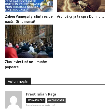
Zaheu Vameșul și sfințirea de
Aruncă grija ta spre Domnul…
casă… Și nu numai!
Ziua Învierii, să ne luminăm
popoare…
Autorii noștri
Preot Iulian Raţă
3878 ARTICOLE
6 COMENTARII
http://www.ortodoxia.md