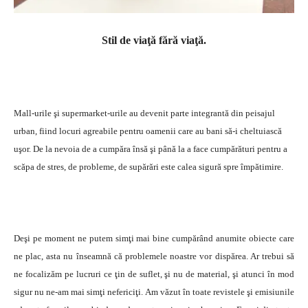
Stil de viaţă fără viaţă.
Mall-urile şi supermarket-urile au devenit parte integrantă din peisajul
urban, fiind locuri agreabile pentru oamenii care au bani să-i cheltuiască
uşor. De la nevoia de a cumpăra însă şi până la a face cumpărături pentru a
scăpa de stres, de probleme, de supărări este calea sigură spre împătimire.
Deşi pe moment ne putem simţi mai bine cumpărând anumite obiecte care
ne plac, asta nu înseamnă că problemele noastre vor dispărea. Ar trebui să
ne focalizăm pe lucruri ce ţin de suflet, şi nu de material, şi atunci în mod
sigur nu ne-am mai simţi nefericiţi. Am văzut în toate revistele şi emisiunile