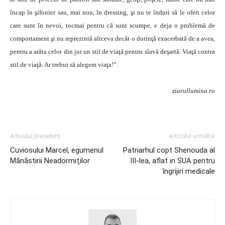
încap în şifonier sau, mai nou, în dressing, şi nu te înduri să le oferi celor
care sunt în nevoi, tocmai pentru că sunt scumpe, e deja o problemă de
comportament şi nu reprezintă altceva decât o dorinţă exacerbată de a avea,
pentru a arăta celor din jur un stil de viaţă pentru slavă deşartă. Viaţă contra
stil de viaţă. Ar trebui să alegem viaţa!”.
ziarullumina.ro
Articolul precedent
Articolul următor
Cuviosului Marcel, egumenul
Patriarhul copt Shenouda al
Mănăstirii Neadormiţilor
III-lea, aflat in SUA pentru
îngrijiri medicale