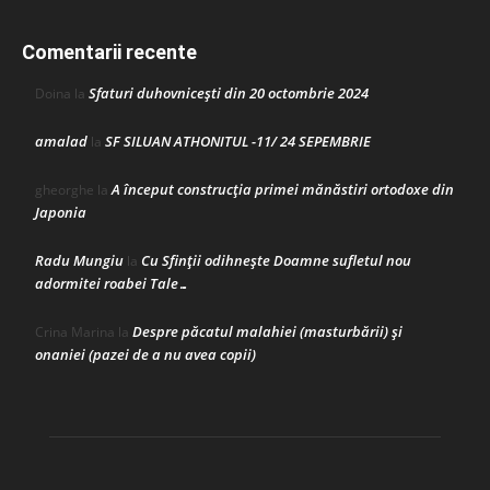
Comentarii recente
Sfaturi duhovnicești din 20 octombrie 2024
Doina
la
amalad
SF SILUAN ATHONITUL -11/ 24 SEPEMBRIE
la
A început construcţia primei mănăstiri ortodoxe din
gheorghe
la
Japonia
Radu Mungiu
Cu Sfinții odihnește Doamne sufletul nou
la
adormitei roabei Tale…
Despre păcatul malahiei (masturbării) şi
Crina Marina
la
onaniei (pazei de a nu avea copii)