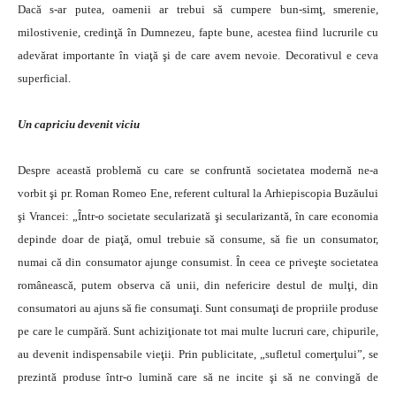
Dacă s-ar putea, oamenii ar trebui să cumpere bun-simţ, smerenie,
milostivenie, credinţă în Dumnezeu, fapte bune, acestea fiind lucrurile cu
adevărat importante în viaţă şi de care avem nevoie. Decorativul e ceva
superficial.
Un capriciu devenit viciu
Despre această problemă cu care se confruntă societatea modernă ne-a
vorbit şi pr. Roman Romeo Ene, referent cultural la Arhiepiscopia Buzăului
şi Vrancei: „Într-o societate secularizată şi secularizantă, în care economia
depinde doar de piaţă, omul trebuie să consume, să fie un consumator,
numai că din consumator ajunge consumist. În ceea ce priveşte societatea
românească, putem observa că unii, din nefericire destul de mulţi, din
consumatori au ajuns să fie consumaţi. Sunt consumaţi de propriile produse
pe care le cumpără. Sunt achiziţionate tot mai multe lucruri care, chipurile,
au devenit indispensabile vieţii. Prin publicitate, „sufletul comerţului”, se
prezintă produse într-o lumină care să ne incite şi să ne convingă de