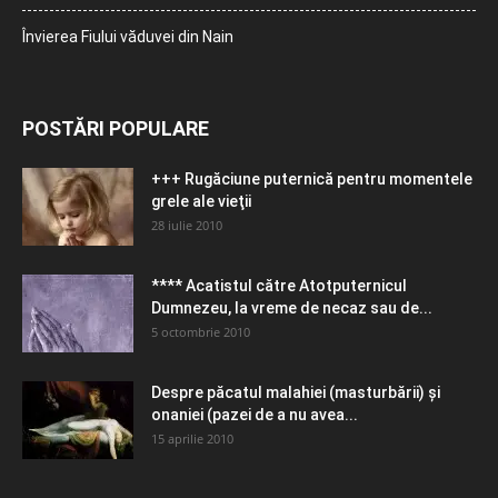
Învierea Fiului văduvei din Nain
POSTĂRI POPULARE
+++ Rugăciune puternică pentru momentele
grele ale vieţii
28 iulie 2010
**** Acatistul către Atotputernicul
Dumnezeu, la vreme de necaz sau de...
5 octombrie 2010
Despre păcatul malahiei (masturbării) şi
onaniei (pazei de a nu avea...
15 aprilie 2010