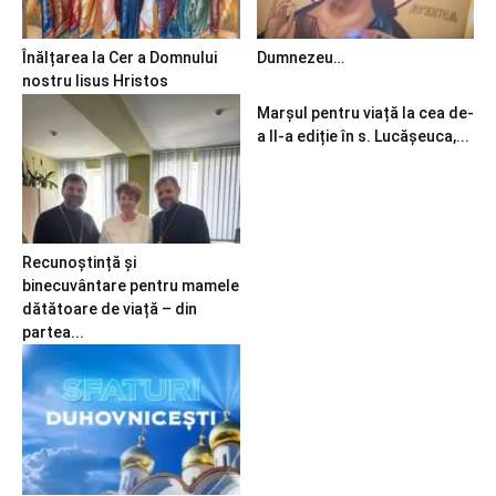
Înălțarea la Cer a Domnului
Dumnezeu…
nostru Iisus Hristos
Marșul pentru viață la cea de-
a II-a ediție în s. Lucășeuca,...
Recunoștință și
binecuvântare pentru mamele
dătătoare de viață – din
partea...