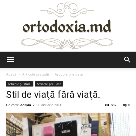
Ortodoxia.md
Acasă
Articole şi studii
Articole preluate
Articole şi studii
Articole preluate
Stil de viaţă fără viaţă.
De către
admin
-
11 ianuarie 2011
887
0