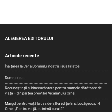
ALEGEREA EDITORULUI
Articole recente
Înălțarea la Cer a Domnului nostru Iisus Hristos
Dumnezeu…
Recunoștință și binecuvântare pentru mamele dătătoare de
viață – din partea preoților Vicariatului Orhei
Marșul pentru viață la cea de-a II-a ediție în s. Lucășeuca, r-l
Orhei: „Pentru viață, cu inimă curată”