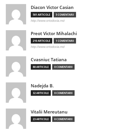
Diacon Victor Casian
581 ARTICOLE
5 COMENTARII
http://www.ortodoxia.md
Preot Victor Mihalachi
210 ARTICOLE
1 COMENTARII
http://www.ortodoxia.md
Cvasniuc Tatiana
88 ARTICOLE
0 COMENTARII
Nadejda B.
32 ARTICOLE
0 COMENTARII
Vitalii Mereutanu
23 ARTICOLE
0 COMENTARII