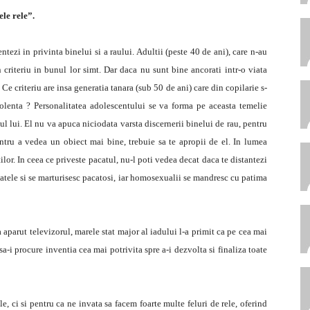
ele rele”.
entezi in privinta binelui si a raului. Adultii (peste 40 de ani), care n-au
n criteriu in bunul lor simt. Dar daca nu sunt bine ancorati intr-o viata
i. Ce criteriu are insa generatia tanara (sub 50 de ani) care din copilarie s-
iolenta ? Personalitatea adolescentului se va forma pe aceasta temelie
ul lui. El nu va apuca niciodata varsta discernerii binelui de rau, pentru
entru a vedea un obiect mai bine, trebuie sa te apropii de el. In lumea
ilor. In ceea ce priveste pacatul, nu-l poti vedea decat daca te distantezi
acatele si se marturisesc pacatosi, iar homosexualii se mandresc cu patima
 aparut televizorul, marele stat major al iadului l-a primit ca pe cea mai
sa-i procure inventia cea mai potrivita spre a-i dezvolta si finaliza toate
e, ci si pentru ca ne invata sa facem foarte multe feluri de rele, oferind