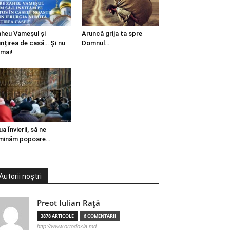
heu Vameșul și
Aruncă grija ta spre
ințirea de casă… Și nu
Domnul…
mai!
ua Învierii, să ne
minăm popoare…
Autorii noștri
Preot Iulian Raţă
3878 ARTICOLE
6 COMENTARII
http://www.ortodoxia.md