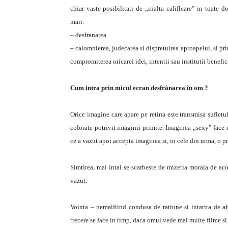
chiar vaste posibilitati de „inalta califlcare” in toate 
mari:
– desfranarea
– calomnierea, judecarea si dispretuirea aproapelui, si pri
compromiterea oricarei idei, intentii sau institutii benefic
Cum intra prin micul ecran desfrânarea în om ?
Orice imagine care apare pe retina este transmisa sufletulu
colorate potrivit imaginii primite. Imaginea „sexy” face 
ce a vazut apoi accepta imaginea si, in cele din urma, o pr
Simtirea, mai intai se scarbeste de mizeria morala de aco
vazut.
Vointa – nemaifiind condusa de ratiune si intarita de afe
trecere se face in timp, daca omul vede mai multe filme s