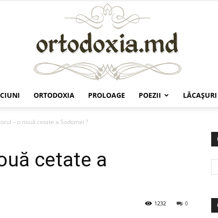
CIUNI
ORTODOXIA
PROLOAGE
POEZII
LĂCAŞURI
Ortodoxia.md
zorul – o nouă cetate a Sodomei ?
nouă cetate a
1232
0