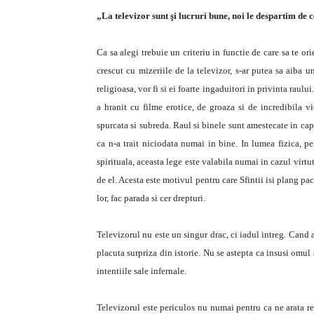
„La televizor sunt şi lucruri bune, noi le despartim de c
Ca sa alegi trebuie un criteriu in functie de care sa te ori
crescut cu mizeriile de la televizor, s-ar putea sa aiba u
religioasa, vor fi si ei foarte ingaduitori in privinta raulu
a hranit cu filme erotice, de groaza si de incredibila v
spurcata si subreda. Raul si binele sunt amestecate in cap
ca n-a trait niciodata numai in bine. In lumea fizica, p
spirituala, aceasta lege este valabila numai in cazul virtut
de el. Acesta este motivul pentru care Sfintii isi plang p
lor, fac parada si cer drepturi.
Televizorul nu este un singur drac, ci iadul intreg. Cand a
placuta surpriza din istorie. Nu se astepta ca insusi omul 
intentiile sale infernale.
Televizorul este periculos nu numai pentru ca ne arata rel