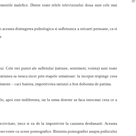
domeniile malefice. Dintre toate relele televizorului doua sunt cele mai
n aceasta distrugerea psihologica si sufleteasca a oricarei persoane, ca si
e.
i. Cele trei puteri ale sufletului (ratiune, sentiment, vointa) sunt toate
ratiunea sa treaca incet prin etapele urmatoare: la inceput respinge ceea
imeste – caci bariera, impotrivirea ratiunii a fost doborata de patima.
lo, apoi este indiferenta, iar la urma doreste sa faca intocmai ceea ce a
ctivitate, trece si ea de la impotrivire la cautarea desfranarii. Aceasta
i secvente cu scene pornografice. Biruinta pornografiei asupra psihicului