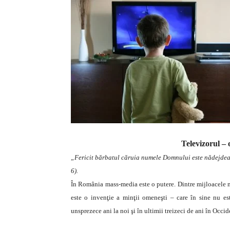
Televizorul –
„Fericit bărbatul căruia numele Domnului este nădejdea l
6).
În România mass-media este o putere. Dintre mijloacele ma
este o invenţie a minţii omeneşti – care în sine nu est
unsprezece ani la noi şi în ultimii treizeci de ani în Occid