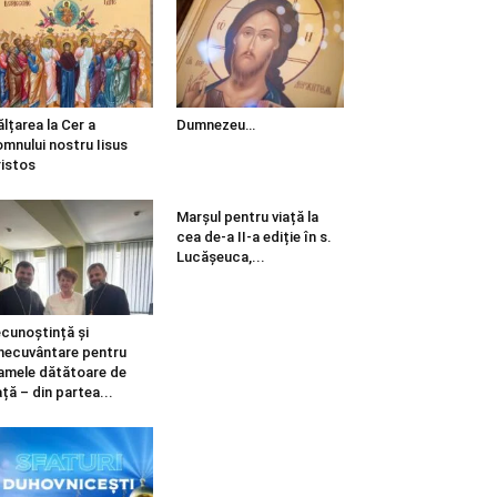
ălțarea la Cer a
Dumnezeu…
mnului nostru Iisus
istos
Marșul pentru viață la
cea de-a II-a ediție în s.
Lucășeuca,...
cunoștință și
necuvântare pentru
mele dătătoare de
ață – din partea...