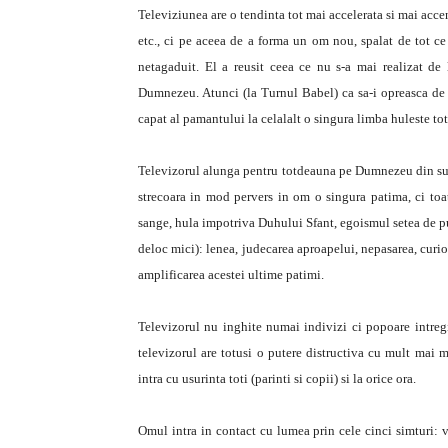
Televiziunea are o tendinta tot mai accelerata si mai acce
etc., ci pe aceea de a forma un om nou, spalat de tot ce 
netagaduit. El a reusit ceea ce nu s-a mai realizat d
Dumnezeu. Atunci (la Turnul Babel) ca sa-i opreasca de la
capat al pamantului la celalalt o singura limba huleste tot 
Televizorul alunga pentru totdeauna pe Dumnezeu din sufle
strecoara in mod pervers in om o singura patima, ci toat
sange, hula impotriva Duhului Sfant, egoismul setea de put
deloc mici): lenea, judecarea aproapelui, nepasarea, curio
amplificarea acestei ultime patimi.
Televizorul nu inghite numai indivizi ci popoare intregi
televizorul are totusi o putere distructiva cu mult mai m
intra cu usurinta toti (parinti si copii) si la orice ora.
Omul intra in contact cu lumea prin cele cinci simturi: va