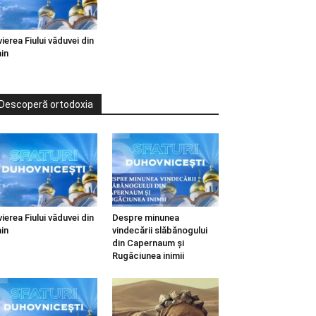
vierea Fiului văduvei din
in
Descoperă ortodoxia
vierea Fiului văduvei din
Despre minunea
in
vindecării slăbănogului
din Capernaum și
Rugăciunea inimii