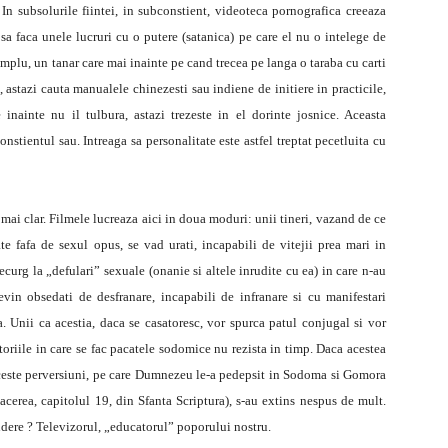
. In subsolurile fiintei, in subconstient, videoteca pornografica creeaza
 sa faca unele lucruri cu o putere (satanica) pe care el nu o intelege de
mplu, un tanar care mai inainte pe cand trecea pe langa o taraba cu carti
stazi cauta manualele chinezesti sau indiene de initiere in practicile,
 inainte nu il tulbura, astazi trezeste in el dorinte josnice. Aceasta
stientul sau. Intreaga sa personalitate este astfel treptat pecetluita cu
 mai clar. Filmele lucreaza aici in doua moduri: unii tineri, vazand de ce
te fafa de sexul opus, se vad urati, incapabili de vitejii prea mari in
ecurg la „defulari” sexuale (onanie si altele inrudite cu ea) in care n-au
evin obsedati de desfranare, incapabili de infranare si cu manifestari
 Unii ca acestia, daca se casatoresc, vor spurca patul conjugal si vor
riile in care se fac pacatele sodomice nu rezista in timp. Daca acestea
e, aceste perversiuni, pe care Dumnezeu le-a pedepsit in Sodoma si Gomora
acerea, capitolul 19, din Sfanta Scriptura), s-au extins nespus de mult.
ndere ? Televizorul, „educatorul” poporului nostru.