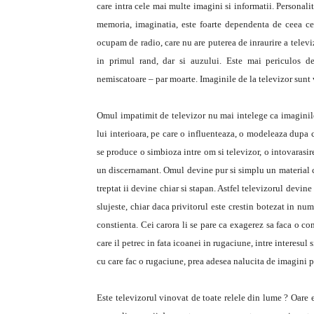
care intra cele mai multe imagini si informatii. Personali
memoria, imaginatia, este foarte dependenta de ceea ce
ocupam de radio, care nu are puterea de inraurire a telev
in primul rand, dar si auzului. Este mai periculos de
nemiscatoare – par moarte. Imaginile de la televizor sunt v
Omul impatimit de televizor nu mai intelege ca imaginile p
lui interioara, pe care o influenteaza, o modeleaza dupa ch
se produce o simbioza intre om si televizor, o intovarasire 
un discernamant. Omul devine pur si simplu un material car
treptat ii devine chiar si stapan. Astfel televizorul devine
slujeste, chiar daca privitorul este crestin botezat in n
constienta. Cei carora li se pare ca exagerez sa faca o co
care il petrec in fata icoanei in rugaciune, intre interesu
cu care fac o rugaciune, prea adesea nalucita de imagini 
Este televizorul vinovat de toate relele din lume ? Oare e