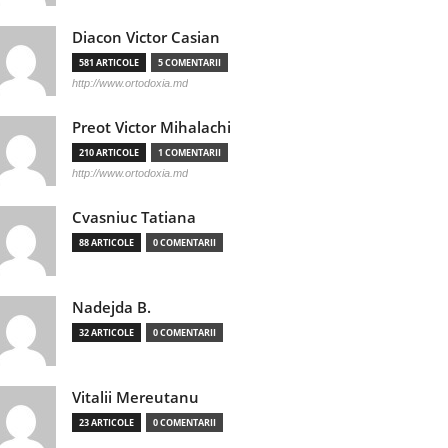
Diacon Victor Casian
581 ARTICOLE
5 COMENTARII
http://www.ortodoxia.md
Preot Victor Mihalachi
210 ARTICOLE
1 COMENTARII
http://www.ortodoxia.md
Cvasniuc Tatiana
88 ARTICOLE
0 COMENTARII
Nadejda B.
32 ARTICOLE
0 COMENTARII
Vitalii Mereutanu
23 ARTICOLE
0 COMENTARII