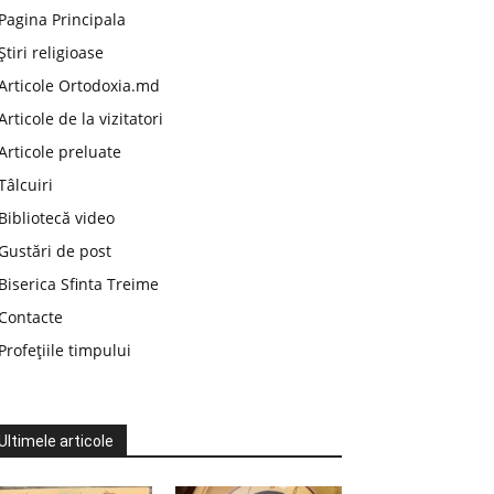
Pagina Principala
Știri religioase
Articole Ortodoxia.md
Articole de la vizitatori
Articole preluate
Tâlcuiri
Bibliotecă video
Gustări de post
Biserica Sfinta Treime
Contacte
Profețiile timpului
Ultimele articole