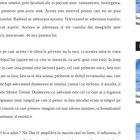
tatea omului, prin facultati ale ei precum sunt: cunoasterea, intelegerea,
 primeste prin acest simt. Acesta este motivul pentru care nu ne prea
În
izorului. Radioul se adreseaza auzului. Televizorul se adreseaza vazului,
Na
cat ziarele. Acestea se adreseaza si ele vazului dar imaginile sunt
ii, miscatoare: de aici puterea lor.
e care acesta i le ofera le priveste nu la rece, ci acestea intra in viata
ipul lor (spune-mi cu cine te insotesti, ca sa-ti spun cine esti). In timp
in care insa primul este factorul pasiv, cel care primeste orice, fara nici
e se lasa, fara sa-si dea seama, prelucrat in duhul tovarasului sau, care
 de fapt adevaratul dumnezeu al omului, caruia i se inchina, il asculta, ii
umele Sfintei Treimi. Dumnezeu cu adevarat este cel cu care ai o legatura
În
mparatie intre timpul pe care il petrec in fata micului ecran si timpul pe
Na
l si emotia cu care primesc imagini cel mai adesea murdare, si formalismul
patimase, d emonice.
l le-a adus ? Nu. Dar el amplifica la maxim raul in lume, il rafineaza, il