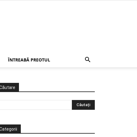
ÎNTREABĂ PREOTUL
Căutare
Categorii