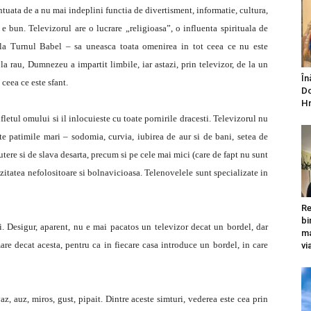
ntuata de a nu mai indeplini functia de divertisment, informatie, cultura,
e bun. Televizorul are o lucrare „religioasa”, o influenta spirituala de
e la Turnul Babel – sa uneasca toata omenirea in tot ceea ce nu este
 rau, Dumnezeu a impartit limbile, iar astazi, prin televizor, de la un
În
ceea ce este sfant.
Do
Hr
tul omului si il inlocuieste cu toate pornirile dracesti. Televizorul nu
e patimile mari – sodomia, curvia, iubirea de aur si de bani, setea de
ere si de slava desarta, precum si pe cele mai mici (care de fapt nu sunt
zitatea nefolositoare si bolnavicioasa. Telenovelele sunt specializate in
Re
bi
. Desigur, aparent, nu e mai pacatos un televizor decat un bordel, dar
ma
are decat acesta, pentru ca in fiecare casa introduce un bordel, in care
vi
z, auz, miros, gust, pipait. Dintre aceste simturi, vederea este cea prin