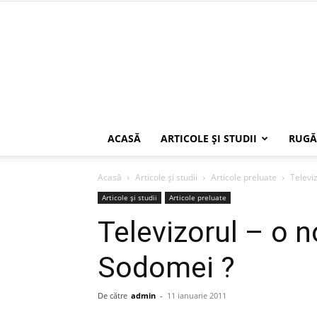
ACASĂ
ARTICOLE ŞI STUDII
RUGĂ
Acasă
Articole şi studii
Articole preluate
Televi
Articole şi studii
Articole preluate
Televizorul – o 
Sodomei ?
De către
admin
-
11 ianuarie 2011