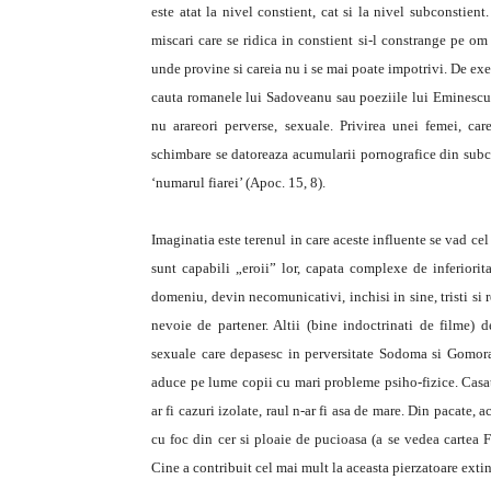
este atat la nivel constient, cat si la nivel subconstient
miscari care se ridica in constient si-l constrange pe om
unde provine si careia nu i se mai poate impotrivi. De exe
cauta romanele lui Sadoveanu sau poeziile lui Eminescu, a
nu arareori perverse, sexuale. Privirea unei femei, care
schimbare se datoreaza acumularii pornografice din subcon
‘numarul fiarei’ (Apoc. 15, 8).
Imaginatia este terenul in care aceste influente se vad cel
sunt capabili „eroii” lor, capata complexe de inferiorita
domeniu, devin necomunicativi, inchisi in sine, tristi si r
nevoie de partener. Altii (bine indoctrinati de filme) d
sexuale care depasesc in perversitate Sodoma si Gomora.
aduce pe lume copii cu mari probleme psiho-fizice. Casato
ar fi cazuri izolate, raul n-ar fi asa de mare. Din pacat
cu foc din cer si ploaie de pucioasa (a se vedea cartea F
Cine a contribuit cel mai mult la aceasta pierzatoare exti