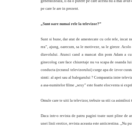
generalizeaza, ii da o putere pe care acesta nu a mai avut-o
pe care le are in prezent.
„Sunt oare numai rele la televizor?”
Sunt si bune, dar atat de amestecate cu cele rele, incat 
rea”, ajung, oarecum, sa le motiveze, sa le gireze. Acol
diavolului. Atunci cand a mancat din pom Adam a cunos
ginecolog care face chiuretaje nu va scapa de osanda lu
conducta (ecranul televizorului) curge apa de izvor curata
simti: al apei sau al balegarului ? Comparatia intre televi
a asa-numitelor filme „sexy” este foarte elocventa si expri
Omule care te uiti la televizor, trebuie sa stii ca asimilezi 
Daca intr-o revista de patru pagini toate sunt pline de a
unei linii erotice, revista aceasta este anticrestina. „Nu 