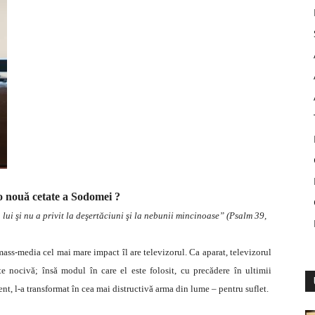
 o nouă cetate a Sodomei ?
ui şi nu a privit la deşertăciuni şi la nebunii mincinoase” (Psalm 39,
ss-media cel mai mare impact îl are televizorul. Ca aparat, televizorul
e nocivă; însă modul în care el este folosit, cu precădere în ultimii
ent, l-a transformat în cea mai distructivă arma din lume – pentru suflet.