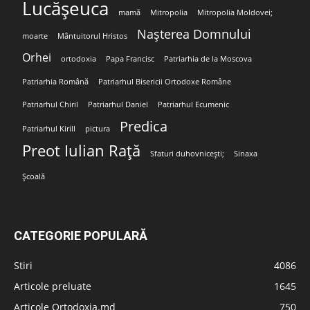
Lucășeuca
mamă
Mitropolia
Mitropolia Moldovei;
Nașterea Domnului
moarte
Mântuitorul Hristos
Orhei
ortodoxia
Papa Francisc
Patriarhia de la Moscova
Patriarhia Română
Patriarhul Bisericii Ortodoxe Române
Patriarhul Chiril
Patriarhul Daniel
Patriarhul Ecumenic
Predica
Patriarhul Kirill
pictura
Preot Iulian Rață
Sfaturi duhovnicești;
Sinaxa
Școală
CATEGORIE POPULARĂ
Stiri
4086
Articole preluate
1645
Articole Ortodoxia.md
750