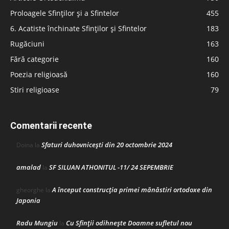
Proloagele Sfinților și a Sfintelor
455
6. Acatiste închinate Sfinților și Sfintelor
183
Rugăciuni
163
Fără categorie
160
Poezia religioasă
160
Stiri religioase
79
Comentarii recente
Sfaturi duhovnicești din 20 octombrie 2024
Doina
la
amalad
SF SILUAN ATHONITUL -11/ 24 SEPEMBRIE
la
A început construcţia primei mănăstiri ortodoxe din
gheorghe
la
Japonia
Radu Mungiu
Cu Sfinții odihnește Doamne sufletul nou
la