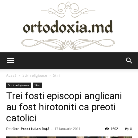
Ortodoxia.md
Acasă
Stiri religioase
Stiri
Stiri religioase
Stiri
Trei fosti episcopi anglicani
au fost hirotoniti ca preoti
catolici
De către
Preot Iulian Raţă
-
17 ianuarie 2011
1602
0