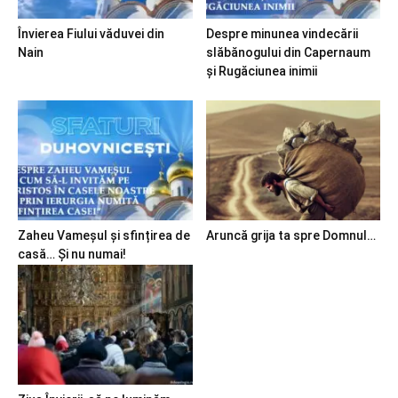
Învierea Fiului văduvei din
Despre minunea vindecării
Nain
slăbănogului din Capernaum
și Rugăciunea inimii
Zaheu Vameșul și sfințirea de
Aruncă grija ta spre Domnul…
casă… Și nu numai!