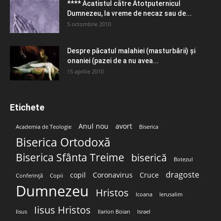
**** Acatistul către Atotputernicul
Dumnezeu, la vreme de necaz sau de...
5 octombrie 2010
Despre păcatul malahiei (masturbării) şi
onaniei (pazei de a nu avea...
15 aprilie 2010
Etichete
Anul nou
avort
Academia de Teologie
Biserica
Biserica Ortodoxă
Biserica Sfânta Treime
biserică
Botezul
dragoste
copil
Coronavirus
Cruce
Conferință
Copii
Dumnezeu
Hristos
Icoana
Ierusalim
Iisus Hristos
Iisus
Ilarion Boian
Israel