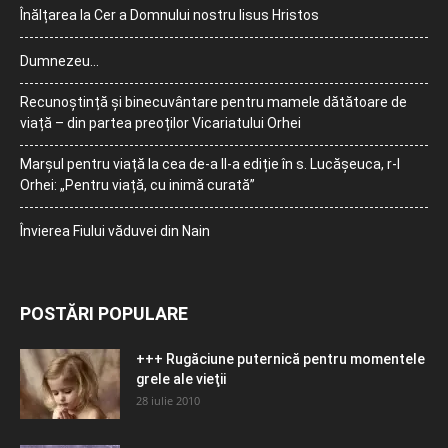
Înălțarea la Cer a Domnului nostru Iisus Hristos
Dumnezeu…
Recunoștință și binecuvântare pentru mamele dătătoare de
viață – din partea preoților Vicariatului Orhei
Marșul pentru viață la cea de-a II-a ediție în s. Lucășeuca, r-l
Orhei: „Pentru viață, cu inimă curată”
Învierea Fiului văduvei din Nain
POSTĂRI POPULARE
+++ Rugăciune puternică pentru momentele
grele ale vieţii
28 iulie 2010