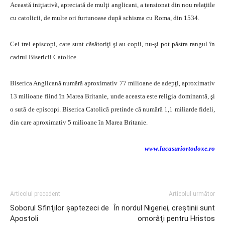
Această iniţiativă, apreciată de mulţi anglicani, a tensionat din nou relaţiile
cu catolicii, de multe ori furtunoase după schisma cu Roma, din 1534.
Cei trei episcopi, care sunt căsătoriţi şi au copii, nu-şi pot păstra rangul în
cadrul Bisericii Catolice.
Biserica Anglicană numără aproximativ 77 milioane de adepţi, aproximativ
13 milioane fiind în Marea Britanie, unde aceasta este religia dominantă, şi
o sută de episcopi. Biserica Catolică pretinde că numără 1,1 miliarde fideli,
din care aproximativ 5 milioane în Marea Britanie.
www.lacasuriortodoxe.ro
Articolul precedent
Articolul următor
Soborul Sfinţilor şaptezeci de
În nordul Nigeriei, creştinii sunt
Apostoli
omorâţi pentru Hristos