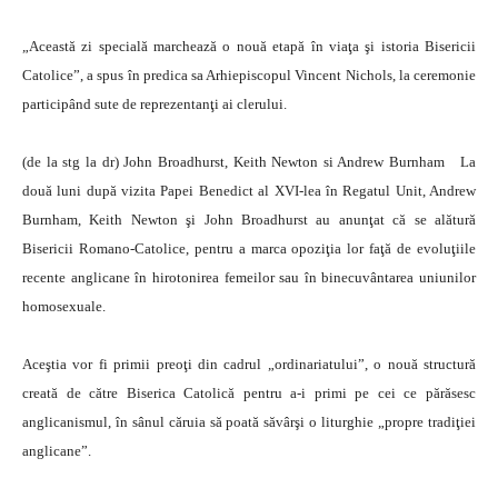
„Această zi specială marchează o nouă etapă în viaţa şi istoria Bisericii
Catolice”, a spus în predica sa Arhiepiscopul Vincent Nichols, la ceremonie
participând sute de reprezentanţi ai clerului.
(de la stg la dr) John Broadhurst, Keith Newton si Andrew Burnham La
două luni după vizita Papei Benedict al XVI-lea în Regatul Unit, Andrew
Burnham, Keith Newton şi John Broadhurst au anunţat că se alătură
Bisericii Romano-Catolice, pentru a marca opoziţia lor faţă de evoluţiile
recente anglicane în hirotonirea femeilor sau în binecuvântarea uniunilor
homosexuale.
Aceştia vor fi primii preoţi din cadrul „ordinariatului”, o nouă structură
creată de către Biserica Catolică pentru a-i primi pe cei ce părăsesc
anglicanismul, în sânul căruia să poată săvârşi o liturghie „propre tradiţiei
anglicane”.