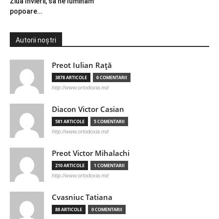
Ziua Învierii, să ne luminăm
popoare…
Autorii noștri
Preot Iulian Raţă
3878 ARTICOLE
6 COMENTARII
http://www.ortodoxia.md
Diacon Victor Casian
581 ARTICOLE
5 COMENTARII
http://www.ortodoxia.md
Preot Victor Mihalachi
210 ARTICOLE
1 COMENTARII
http://www.ortodoxia.md
Cvasniuc Tatiana
88 ARTICOLE
0 COMENTARII