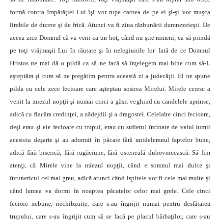
formă contra împărăţiei Lui îşi vor rupe carnea de pe ei şi-şi vor muşca
limbile de durere şi de frică. Atunci va fi ziua răzbunării dumnezeieşti. De
aceea zice Domnul că va veni ca un hoţ, când nu ştie nimeni, ca să prindă
pe toţi vrăjmaşii Lui în răutate şi în nelegiuirile lor. Iată de ce Domnul
Hristos ne mai dă o pildă ca să ne facă să înţelegem mai bine cum să-L
aşteptăm şi cum să ne pregătim pentru această zi a judecăţii. El ne spune
pilda cu cele zece fecioare care aşteptau sosirea Mirelui. Mirele ceresc a
venit la miezul nopţii şi numai cinci a găsit veghind cu candelele aprinse,
adică cu flacăra credinţei, a nădejdii şi a dragostei. Celelalte cinci fecioare,
deşi erau şi ele fecioare cu trupul, erau cu sufletul întinate de valul lumii
acesteia deşarte şi au adormit în păcate fără untdelemnul faptelor bune,
adică fără biserică, fără rugăciune, fără osteneală duhovnicească. Să fim
atenţi, că Mirele vine la miezul nopţii, când e somnul mai dulce şi
întunericul cel mai greu, adică atunci când ispitele vor fi cele mai multe şi
când lumea va dormi în noaptea păcatelor celor mai grele. Cele cinci
feciore nebune, nechibzuite, care s-au îngrijit numai pentru desfătarea
trupului, care s-au îngrijit cum să se facă pe placul bărbaţilor, care s-au