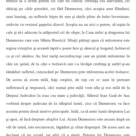
trebuie să o avem pentru cei care nu cunosc credinţa cea adevărată, cei
rătăciţi pe căile pierzării, cei fără Dumnezeu, căci aceştia sunt flămânzi,
sunt însetaţi, au sufletele fripte de sete şi rănile pline de bube înveninate,
otrăvite cu veninul şarpelui diavol. Aceştia nu au nici o putere, să ieşim în
cale şi să-i aducem la adăpostul cel de obşte, la Casa milei şi dragostea lui
Dumnezeu care este Sfânta Biserică. Sfinţii părinţi spun că milostenia este
regina virtuţilor şi această faptă o poate face şi săracul şi bogatul, bolnavul
ca şi cel sănătos. Au fost mulţi necredincioşi care au primit milostenie în
câte un spital, de la câte o bolnavă care i-a învăţat credinţa şi astfel şi-au
tămăduit sufletul, cunoscând pe Dumnezeu prin milostenia acelei bolnave.
De aceea să avem milă, fraţi creştini, de toţi cei ce sunt în pierzare
sufletească şi trupească, căci numai prin milă vom afla şi noi milă de la
Dreptul Judecător în ziua cea mare a judecăţii. Sfântul Ioan Gură de Aur,
vorbind despre judecata de la sfârşitul lumii, zice că Dumnezeu va face
aceasta pentru două motive principale: întâi, ca să arate lumii dreptatea Lui
şi apoi, să facă dreptate aleşilor Lui. Acum Dumnezeu este ascuns după un
văl de taină, este necunoscut, tăgăduit şi chiar dispreţuit. De aceea unii au
declarat că nu există, iar alţii că a murit. Puterea lui Dumnezeu este