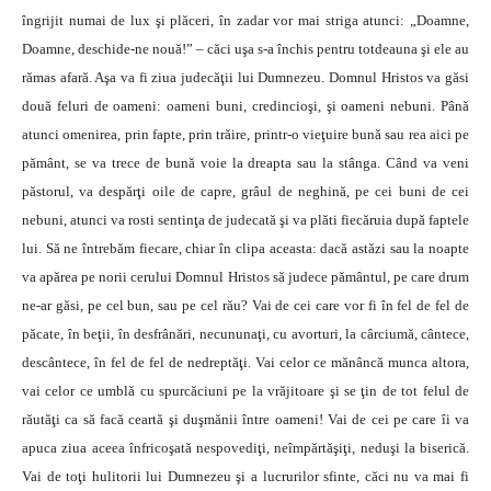
îngrijit numai de lux şi plăceri, în zadar vor mai striga atunci: „Doamne,
Doamne, deschide-ne nouă!” – căci uşa s-a închis pentru totdeauna şi ele au
rămas afară. Aşa va fi ziua judecăţii lui Dumnezeu. Domnul Hristos va găsi
două feluri de oameni: oameni buni, credincioşi, şi oameni nebuni. Până
atunci omenirea, prin fapte, prin trăire, printr-o vieţuire bună sau rea aici pe
pământ, se va trece de bună voie la dreapta sau la stânga. Când va veni
păstorul, va despărţi oile de capre, grâul de neghină, pe cei buni de cei
nebuni, atunci va rosti sentinţa de judecată şi va plăti fiecăruia după faptele
lui. Să ne întrebăm fiecare, chiar în clipa aceasta: dacă astăzi sau la noapte
va apărea pe norii cerului Domnul Hristos să judece pământul, pe care drum
ne-ar găsi, pe cel bun, sau pe cel rău? Vai de cei care vor fi în fel de fel de
păcate, în beţii, în desfrânări, necununaţi, cu avorturi, la cârciumă, cântece,
descântece, în fel de fel de nedreptăţi. Vai celor ce mănâncă munca altora,
vai celor ce umblă cu spurcăciuni pe la vrăjitoare şi se ţin de tot felul de
răutăţi ca să facă ceartă şi duşmănii între oameni! Vai de cei pe care îi va
apuca ziua aceea înfricoşată nespovediţi, neîmpărtăşiţi, neduşi la biserică.
Vai de toţi hulitorii lui Dumnezeu şi a lucrurilor sfinte, căci nu va mai fi