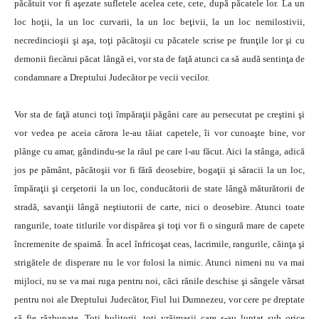
păcătuit vor fi aşezate sufletele acelea cete, cete, după păcatele lor. La un
loc hoţii, la un loc curvarii, la un loc beţivii, la un loc nemilostivii,
necredincioşii şi aşa, toţi păcătoşii cu păcatele scrise pe frunţile lor şi cu
demonii fiecărui păcat lângă ei, vor sta de faţă atunci ca să audă sentinţa de
condamnare a Dreptului Judecător pe vecii vecilor.
Vor sta de faţă atunci toţi împăraţii păgâni care au persecutat pe creştini şi
vor vedea pe aceia cărora le-au tăiat capetele, îi vor cunoaşte bine, vor
plânge cu amar, gândindu-se la răul pe care l-au făcut. Aici la stânga, adică
jos pe pământ, păcătoşii vor fi fără deosebire, bogaţii şi săracii la un loc,
împăraţii şi cerşetorii la un loc, conducătorii de state lângă măturătorii de
stradă, savanţii lângă neştiutorii de carte, nici o deosebire. Atunci toate
rangurile, toate titlurile vor dispărea şi toţi vor fi o singură mare de capete
încremenite de spaimă. În acel înfricoşat ceas, lacrimile, rangurile, căinţa şi
strigătele de disperare nu le vor folosi la nimic. Atunci nimeni nu va mai
mijloci, nu se va mai ruga pentru noi, căci rănile deschise şi sângele vărsat
pentru noi ale Dreptului Judecător, Fiul lui Dumnezeu, vor cere pe dreptate
să fie răzbunate. Toţi hulitorii, toţi vrăjmaşii care s-au luptat sub orice