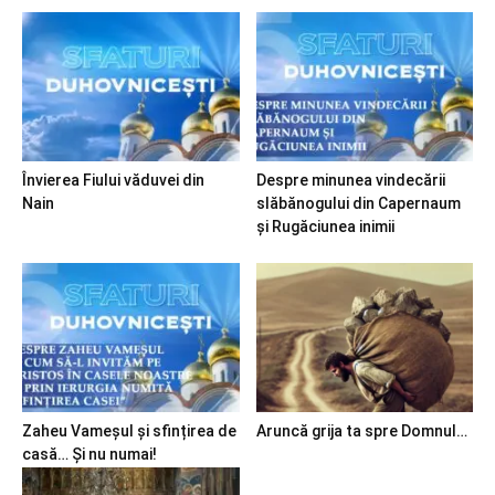
Învierea Fiului văduvei din
Despre minunea vindecării
Nain
slăbănogului din Capernaum
și Rugăciunea inimii
Zaheu Vameșul și sfințirea de
Aruncă grija ta spre Domnul…
casă… Și nu numai!