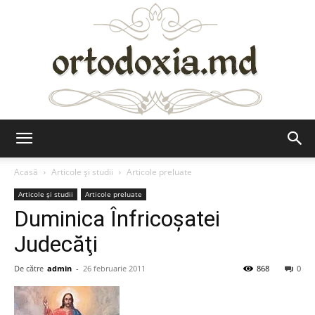
Ortodoxia.md
Acasă
Articole şi studii
Articole preluate
Articole şi studii
Articole preluate
Duminica Înfricoşatei
Judecăţi
De către
admin
-
26 februarie 2011
868
0