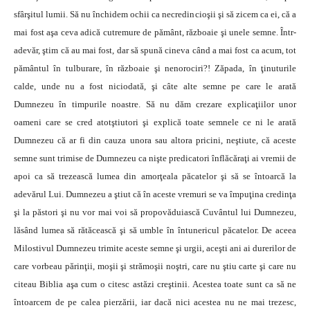
sfârşitul lumii. Să nu închidem ochii ca necredincioşii şi să zicem ca ei, că a
mai fost aşa ceva adică cutremure de pământ, războaie şi unele semne. Într-
adevăr, ştim că au mai fost, dar să spună cineva când a mai fost ca acum, tot
pământul în tulburare, în războaie şi nenorociri?! Zăpada, în ţinuturile
calde, unde nu a fost niciodată, şi câte alte semne pe care le arată
Dumnezeu în timpurile noastre. Să nu dăm crezare explicaţiilor unor
oameni care se cred atotştiutori şi explică toate semnele ce ni le arată
Dumnezeu că ar fi din cauza unora sau altora pricini, neştiute, că aceste
semne sunt trimise de Dumnezeu ca nişte predicatori înflăcăraţi ai vremii de
apoi ca să trezească lumea din amorţeala păcatelor şi să se întoarcă la
adevărul Lui. Dumnezeu a ştiut că în aceste vremuri se va împuţina credinţa
şi la păstori şi nu vor mai voi să propovăduiască Cuvântul lui Dumnezeu,
lăsând lumea să rătăcească şi să umble în întunericul păcatelor. De aceea
Milostivul Dumnezeu trimite aceste semne şi urgii, aceşti ani ai durerilor de
care vorbeau părinţii, moşii şi strămoşii noştri, care nu ştiu carte şi care nu
citeau Biblia aşa cum o citesc astăzi creştinii. Acestea toate sunt ca să ne
întoarcem de pe calea pierzării, iar dacă nici acestea nu ne mai trezesc,