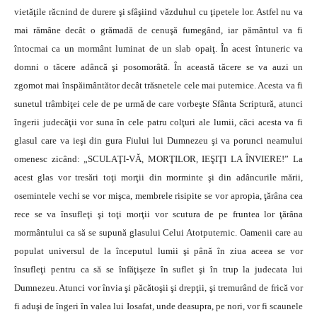
vietăţile răcnind de durere şi sfâşiind văzduhul cu ţipetele lor. Astfel nu va
mai rămâne decât o grămadă de cenuşă fumegând, iar pământul va fi
întocmai ca un mormânt luminat de un slab opaiţ. În acest întuneric va
domni o tăcere adâncă şi posomorâtă. În această tăcere se va auzi un
zgomot mai înspăimântător decât trăsnetele cele mai puternice. Acesta va fi
sunetul trâmbiţei cele de pe urmă de care vorbeşte Sfânta Scriptură, atunci
îngerii judecăţii vor suna în cele patru colţuri ale lumii, căci acesta va fi
glasul care va ieşi din gura Fiului lui Dumnezeu şi va porunci neamului
omenesc zicând: „SCULAŢI-VĂ, MORŢILOR, IEŞIŢI LA ÎNVIERE!” La
acest glas vor tresări toţi morţii din morminte şi din adâncurile mării,
osemintele vechi se vor mişca, membrele risipite se vor apropia, ţărâna cea
rece se va însufleţi şi toţi morţii vor scutura de pe fruntea lor ţărâna
mormântului ca să se supună glasului Celui Atotputernic. Oamenii care au
populat universul de la începutul lumii şi până în ziua aceea se vor
însufleţi pentru ca să se înfăţişeze în suflet şi în trup la judecata lui
Dumnezeu. Atunci vor învia şi păcătoşii şi drepţii, şi tremurând de frică vor
fi aduşi de îngeri în valea lui Iosafat, unde deasupra, pe nori, vor fi scaunele