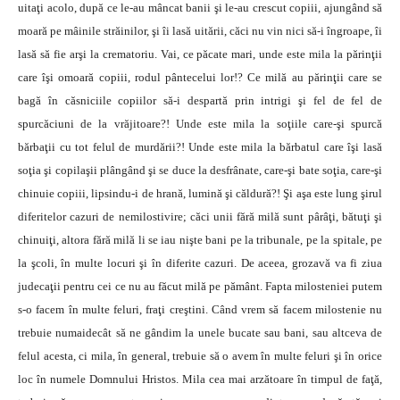
uitaţi acolo, după ce le-au mâncat banii şi le-au crescut copiii, ajungând să
moară pe mâinile străinilor, şi îi lasă uitării, căci nu vin nici să-i îngroape, îi
lasă să fie arşi la crematoriu. Vai, ce păcate mari, unde este mila la părinţii
care îşi omoară copiii, rodul pântecelui lor!? Ce milă au părinţii care se
bagă în căsniciile copiilor să-i despartă prin intrigi şi fel de fel de
spurcăciuni de la vrăjitoare?! Unde este mila la soţiile care-şi spurcă
bărbaţii cu tot felul de murdării?! Unde este mila la bărbatul care îşi lasă
soţia şi copilaşii plângând şi se duce la desfrânate, care-şi bate soţia, care-şi
chinuie copiii, lipsindu-i de hrană, lumină şi căldură?! Şi aşa este lung şirul
diferitelor cazuri de nemilostivire; căci unii fără milă sunt pârâţi, bătuţi şi
chinuiţi, altora fără milă li se iau nişte bani pe la tribunale, pe la spitale, pe
la şcoli, în multe locuri şi în diferite cazuri. De aceea, grozavă va fi ziua
judecaţii pentru cei ce nu au făcut milă pe pământ. Fapta milosteniei putem
s-o facem în multe feluri, fraţi creştini. Când vrem să facem milostenie nu
trebuie numaidecât să ne gândim la unele bucate sau bani, sau altceva de
felul acesta, ci mila, în general, trebuie să o avem în multe feluri şi în orice
loc în numele Domnului Hristos. Mila cea mai arzătoare în timpul de faţă,