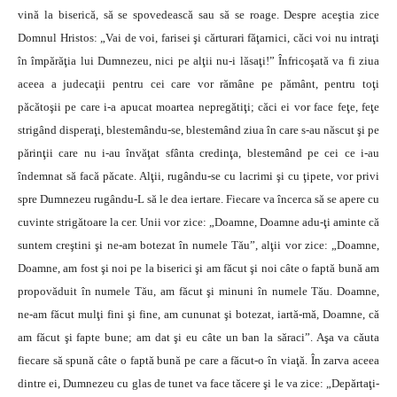
vină la biserică, să se spovedească sau să se roage. Despre aceştia zice
Domnul Hristos: „Vai de voi, farisei şi cărturari făţarnici, căci voi nu intraţi
în împărăţia lui Dumnezeu, nici pe alţii nu-i lăsaţi!” Înfricoşată va fi ziua
aceea a judecaţii pentru cei care vor rămâne pe pământ, pentru toţi
păcătoşii pe care i-a apucat moartea nepregătiţi; căci ei vor face feţe, feţe
strigând disperaţi, blestemându-se, blestemând ziua în care s-au născut şi pe
părinţii care nu i-au învăţat sfânta credinţa, blestemând pe cei ce i-au
îndemnat să facă păcate. Alţii, rugându-se cu lacrimi şi cu ţipete, vor privi
spre Dumnezeu rugându-L să le dea iertare. Fiecare va încerca să se apere cu
cuvinte strigătoare la cer. Unii vor zice: „Doamne, Doamne adu-ţi aminte că
suntem creştini şi ne-am botezat în numele Tău”, alţii vor zice: „Doamne,
Doamne, am fost şi noi pe la biserici şi am făcut şi noi câte o faptă bună am
propovăduit în numele Tău, am făcut şi minuni în numele Tău. Doamne,
ne-am făcut mulţi fini şi fine, am cununat şi botezat, iartă-mă, Doamne, că
am făcut şi fapte bune; am dat şi eu câte un ban la săraci”. Aşa va căuta
fiecare să spună câte o faptă bună pe care a făcut-o în viaţă. În zarva aceea
dintre ei, Dumnezeu cu glas de tunet va face tăcere şi le va zice: „Depărtaţi-