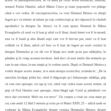
aceea. Al patrusprezecelea, se va arăta pe cerul acela întunecat, îndoliat,
semnul Fiului Omului; adică Sfânta Cruce şi toate popoarele vor plânge
când o vor vedea. Al cincisprezecelea, va veni Domnul Hristos cu sfinţii
îngeri şi-i va trimite să adune pe toţi credincioşii şi să-i răpească în văzduh
aşezându-i la dreapta Sa. Atunci va fi cum spune Domnul în Sfânta
Evanghelie că unul va fi luat şi altul va fi lăsat; două femei vor fi la moară,
una va fi luată şi alta lăsată soţii care vor fi într-un pat, unul va fi luat
celălalt va fi lăsat, adică cel bun va fi luat de îngeri pe norii cerului la
dreapta Domnului şi cei răi vor fi lăsaţi aici unde şi-au pus nădejdea, în
pământ şi în viaţa aceasta trecătore. Iată deci că sunt multe din semnele pe
care le-am văzut, le-am simţit şi le vedem unele. După ce Domnul Hristos a
vorbit despre aceste semne, le-a atras atenţia ucenicilor, zicându-le: „De la
smochin învăţaţi pilda lui; când îi frăgezeşte şi-i înfrunzeşte mlădiţa, ştiţi
că vara este aproape; tot aşa şi voi, când veţi vedea toate aceste semne, să
ştiţi că Fiul Omului este aproape, chiar lângă uşă. Cerul şi pământul vor
trece dar cuvintele Mele nu vor trece”. Un creştin a visat un ceas mare pe
cer, care arată 12 fără 5 minute şi scria pe el Matei XXIV, 25 – adică unde se
vorbeşte în Sfânta Evanghelie despre venirea Domnului Hristos, despre