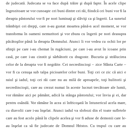
de judecată. Judecata se va face după trăire şi după fapte. În acele clipe
îngrozitoare se vor cunoaşte cei buni dintre cei răi, fiindcă cei buni vor fi la
dreapta păstorului vor fi pe nori luminaţi şi slăviţi ca şi îngerii. La sunetul
trâmbiţei cei drepţi, care n-au gustat moartea până-n acel moment, se vor
transforma în oameni nemuritori şi vor zbura cu îngerii pe nori deasupra
păcătoşilor până la dreapta Domnului. Atunci îi vor vedea cu ochii lor pe
sfinţii pe care i-au chemat în rugăciuni, pe care i-au avut în icoane prin
casă, pe care i-au cinstit şi sărbătorit cu dragoste. Bucuria şi strălucirea
celor de la dreapta vor fi negrăite. Cei necredincioşi – zice Sfânta Carte –
vor fi ca cenuşa sub talpa picioarelor celor buni. Toţi cei ce zic că aici e
raiul şi iadul, toţi cei răi care nu au milă de aproapele, toţi hulitorii şi
necredincioşii, care au crezut numai în aceste lucruri trecătoare ale lumii,
vor rămâne aici pe pământ, adică la stânga păstorului; vor învia şi ei, dar
pentru osândă. Vor rămâne în acea zi înfricoşată în întunericul acela mare,
cu diavolii care i-au înşelat. Atunci iadul va slobozi din el toate sufletele
care au fost acolo până în clipele acelea şi vor fi aduse de demonii care le-
au înşelat ca să fie judecate de Domnul Hristos. Cu trupul cu care au