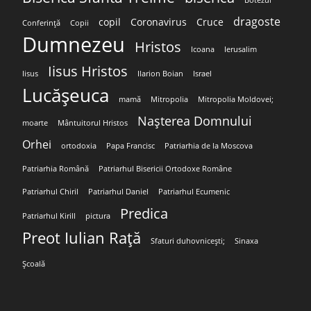
Botezul
dragoste
copil
Coronavirus
Cruce
Conferință
Copii
Dumnezeu
Hristos
Icoana
Ierusalim
Iisus Hristos
Iisus
Ilarion Boian
Israel
Lucășeuca
mamă
Mitropolia
Mitropolia Moldovei;
Nașterea Domnului
moarte
Mântuitorul Hristos
Orhei
ortodoxia
Papa Francisc
Patriarhia de la Moscova
Patriarhia Română
Patriarhul Bisericii Ortodoxe Române
Patriarhul Chiril
Patriarhul Daniel
Patriarhul Ecumenic
Predica
Patriarhul Kirill
pictura
Preot Iulian Rață
Sfaturi duhovnicești;
Sinaxa
Școală