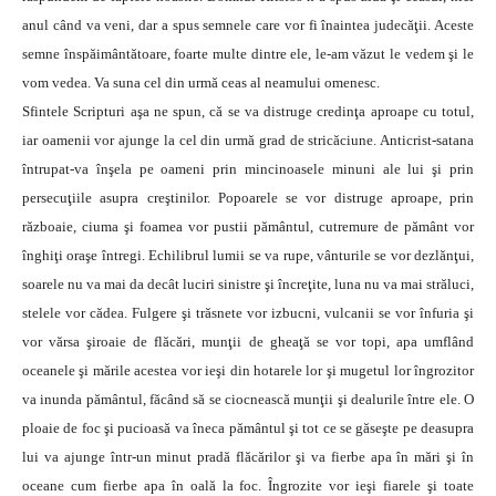
anul când va veni, dar a spus semnele care vor fi înaintea judecăţii. Aceste
semne înspăimântătoare, foarte multe dintre ele, le-am văzut le vedem şi le
vom vedea. Va suna cel din urmă ceas al neamului omenesc.
Sfintele Scripturi aşa ne spun, că se va distruge credinţa aproape cu totul,
iar oamenii vor ajunge la cel din urmă grad de stricăciune. Anticrist-satana
întrupat-va înşela pe oameni prin mincinoasele minuni ale lui şi prin
persecuţiile asupra creştinilor. Popoarele se vor distruge aproape, prin
războaie, ciuma şi foamea vor pustii pământul, cutremure de pământ vor
înghiţi oraşe întregi. Echilibrul lumii se va rupe, vânturile se vor dezlănţui,
soarele nu va mai da decât luciri sinistre şi încreţite, luna nu va mai străluci,
stelele vor cădea. Fulgere şi trăsnete vor izbucni, vulcanii se vor înfuria şi
vor vărsa şiroaie de flăcări, munţii de gheaţă se vor topi, apa umflând
oceanele şi mările acestea vor ieşi din hotarele lor şi mugetul lor îngrozitor
va inunda pământul, făcând să se ciocnească munţii şi dealurile între ele. O
ploaie de foc şi pucioasă va îneca pământul şi tot ce se găseşte pe deasupra
lui va ajunge într-un minut pradă flăcărilor şi va fierbe apa în mări şi în
oceane cum fierbe apa în oală la foc. Îngrozite vor ieşi fiarele şi toate