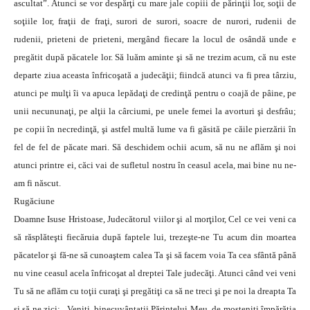
ascultat”. Atunci se vor despărţi cu mare jale copiii de părinţii lor, soţii de
soţiile lor, fraţii de fraţi, surori de surori, soacre de nurori, rudenii de
rudenii, prieteni de prieteni, mergând fiecare la locul de osândă unde e
pregătit după păcatele lor. Să luăm aminte şi să ne trezim acum, că nu este
departe ziua aceasta înfricoşată a judecăţii; fiindcă atunci va fi prea târziu,
atunci pe mulţi îi va apuca lepădaţi de credinţă pentru o coajă de pâine, pe
unii necununaţi, pe alţii la cârciumi, pe unele femei la avorturi şi desfrâu;
pe copii în necredinţă, şi astfel multă lume va fi găsită pe căile pierzării în
fel de fel de păcate mari. Să deschidem ochii acum, să nu ne aflăm şi noi
atunci printre ei, căci vai de sufletul nostru în ceasul acela, mai bine nu ne-
am fi născut.
Rugăciune
Doamne Isuse Hristoase, Judecătorul viilor şi al morţilor, Cel ce vei veni ca
să răsplăteşti fiecăruia după faptele lui, trezeşte-ne Tu acum din moartea
păcatelor şi fă-ne să cunoaştem calea Ta şi să facem voia Ta cea sfântă până
nu vine ceasul acela înfricoşat al dreptei Tale judecăţi. Atunci când vei veni
Tu să ne aflăm cu toţii curaţi şi pregătiţi ca să ne treci şi pe noi la dreapta Ta
şi să ne zici: „Veniţi, binecuvântaţii Părintelui Meu, de moşteniţi împărăţia