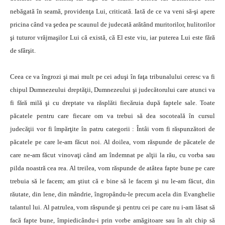
nebăgată în seamă, providenţa Lui, criticată. Iată de ce va veni să-şi apere
pricina când va şedea pe scaunul de judecată arătând muritorilor, hulitorilor
şi tuturor vrăjmaşilor Lui că există, că El este viu, iar puterea Lui este fără
de sfârşit.
Ceea ce va îngrozi şi mai mult pe cei aduşi în faţa tribunalului ceresc va fi
chipul Dumnezeului dreptăţii, Dumnezeului şi judecătorului care atunci va
fi fără milă şi cu dreptate va răsplăti fiecăruia după faptele sale. Toate
păcatele pentru care fiecare om va trebui să dea socoteală în cursul
judecăţii vor fi împărţite în patru categorii : Întâi vom fi răspunzători de
păcatele pe care le-am făcut noi. Al doilea, vom răspunde de păcatele de
care ne-am făcut vinovaţi când am îndemnat pe alţii la rău, cu vorba sau
pilda noastră cea rea. Al treilea, vom răspunde de atâtea fapte bune pe care
trebuia să le facem; am ştiut că e bine să le facem şi nu le-am făcut, din
răutate, din lene, din mândrie, îngropându-le precum acela din Evanghelie
talantul lui. Al patrulea, vom răspunde şi pentru cei pe care nu i-am lăsat să
facă fapte bune, împiedicându-i prin vorbe amăgitoare sau în alt chip să