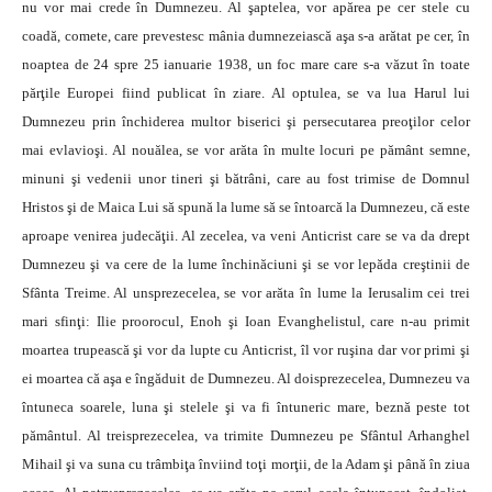
nu vor mai crede în Dumnezeu. Al şaptelea, vor apărea pe cer stele cu
coadă, comete, care prevestesc mânia dumnezeiască aşa s-a arătat pe cer, în
noaptea de 24 spre 25 ianuarie 1938, un foc mare care s-a văzut în toate
părţile Europei fiind publicat în ziare. Al optulea, se va lua Harul lui
Dumnezeu prin închiderea multor biserici şi persecutarea preoţilor celor
mai evlavioşi. Al nouălea, se vor arăta în multe locuri pe pământ semne,
minuni şi vedenii unor tineri şi bătrâni, care au fost trimise de Domnul
Hristos şi de Maica Lui să spună la lume să se întoarcă la Dumnezeu, că este
aproape venirea judecăţii. Al zecelea, va veni Anticrist care se va da drept
Dumnezeu şi va cere de la lume închinăciuni şi se vor lepăda creştinii de
Sfânta Treime. Al unsprezecelea, se vor arăta în lume la Ierusalim cei trei
mari sfinţi: Ilie proorocul, Enoh şi Ioan Evanghelistul, care n-au primit
moartea trupească şi vor da lupte cu Anticrist, îl vor ruşina dar vor primi şi
ei moartea că aşa e îngăduit de Dumnezeu. Al doisprezecelea, Dumnezeu va
întuneca soarele, luna şi stelele şi va fi întuneric mare, beznă peste tot
pământul. Al treisprezecelea, va trimite Dumnezeu pe Sfântul Arhanghel
Mihail şi va suna cu trâmbiţa înviind toţi morţii, de la Adam şi până în ziua