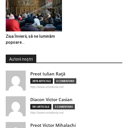
Ziua Învierii, să ne luminăm
popoare…
Autorii noștri
Preot Iulian Raţă
3878 ARTICOLE
6 COMENTARII
http://www.ortodoxia.md
Diacon Victor Casian
581 ARTICOLE
5 COMENTARII
http://www.ortodoxia.md
Preot Victor Mihalachi