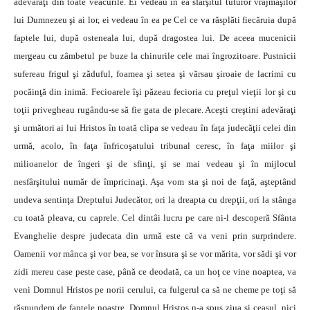
adevăraţi din toate veacurile. Ei vedeau în ea sfârşitul tuturor vrăjmaşilor
lui Dumnezeu şi ai lor, ei vedeau în ea pe Cel ce va răsplăti fiecăruia după
faptele lui, după osteneala lui, după dragostea lui.
De aceea mucenicii
mergeau cu zâmbetul pe buze la chinurile cele mai îngrozitoare. Pustnicii
sufereau frigul şi zăduful, foamea şi setea şi vărsau şiroaie de lacrimi cu
pocăinţă din inimă. Fecioarele îşi păzeau fecioria cu preţul vieţii lor şi cu
toţii privegheau rugându-se să fie gata de plecare. Aceşti creştini adevăraţi
şi următori ai lui Hristos în toată clipa se vedeau în faţa judecăţii celei din
urmă, acolo, în faţa înfricoşatului tribunal ceresc, în faţa miilor şi
milioanelor de îngeri şi de sfinţi, şi se mai vedeau şi în mijlocul
nesfârşitului număr de împricinaţi. Aşa vom sta şi noi de faţă, aşteptând
undeva sentinţa Dreptului Judecător, ori la dreapta cu drepţii, ori la stânga
cu toată pleava, cu caprele. Cel dintâi lucru pe care ni-l descoperă Sfânta
Evanghelie despre judecata din urmă este că va veni prin surprindere.
Oamenii vor mânca şi vor bea, se vor însura şi se vor mărita, vor sădi şi vor
zidi mereu case peste case, până ce deodată, ca un hoţ ce vine noaptea, va
veni Domnul Hristos pe norii cerului, ca fulgerul ca să ne cheme pe toţi să
răspundem de faptele noastre. Domnul Hristos n-a spus ziua şi ceasul, nici