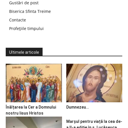
Gustări de post
Biserica Sfinta Treime
Contacte
Profețiile timpului
Ultimele articole
Înălțarea la Cer a Domnului
Dumnezeu…
nostru Iisus Hristos
Marșul pentru viață la cea de-
a II-a ediție în s. Lucășeuca,...