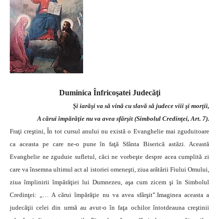
Duminica Înfricoşatei Judecăţi
Şi iarăşi va să vină cu slavă să judece viii şi morţii,
A cărui împărăţie nu va avea sfârşit (Simbolul Credinţei, Art. 7).
Fraţi creştini, În tot cursul anului nu există o Evanghelie mai zguduitoare
ca aceasta pe care ne-o pune în faţă Sfânta Biserică astăzi. Această
Evanghelie ne zguduie sufletul, căci ne vorbeşte despre acea cumplită zi
care va însemna ultimul act al istoriei omeneşti, ziua arătării Fiului Omului,
ziua împlinirii împărăţiei lui Dumnezeu, aşa cum zicem şi în Simbolul
Credinţei: „… A cărui împărăţie nu va avea sfârşit”.Imaginea aceasta a
judecăţii celei din urmă au avut-o în faţa ochilor întotdeauna creştinii