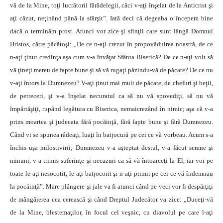
vă de la Mine, toţi lucrătorii fărădelegii, căci v-aţi înşelat de la Anticrist şi
aţi căzut, neţinând până la sfârşit”. Iată deci că degeaba o începem bine
dacă o terminăm prost. Atunci vor zice şi sfinţii care sunt lângă Domnul
Hristos, către păcătoşi: „De ce n-aţi crezut în propovăduirea noastră, de ce
n-aţi ţinut credinţa aşa cum v-a învăţat Sfânta Biserică? De ce n-aţi voit să
vă ţineţi mereu de fapte bune şi să vă rugaţi păzindu-vă de păcate? De ce nu
v-aţi întors la Dumnezeu? V-aţi ţinut mai mult de păcate, de chefuri şi beţii,
de petreceri, şi v-a înşelat necuratul ca să nu vă spovediţi, să nu vă
împărtăşiţi, rupând legătura cu Biserica, nemaicrezând în nimic; aşa că v-a
prins moartea şi judecata fără pocăinţă, fără fapte bune şi fără Dumnezeu.
Când vi se spunea râdeaţi, luaţi în batjocură pe cei ce vă vorbeau. Acum s-a
închis uşa milostivirii; Dumnezeu v-a aşteptat destul, v-a făcut semne şi
minuni, v-a trimis suferinţe şi necazuri ca să vă întoarceţi la El, iar voi pe
toate le-aţi nesocotit, le-aţi batjocorit şi n-aţi primit pe cei ce vă îndemnau
la pocăinţă”. Mare plângere şi jale va fi atunci când pe veci vor fi despărţiţi
de mângâierea cea cerească şi când Dreptul Judecător va zice: „Duceţi-vă
de la Mine, blestemaţilor, în focul cel veşnic, cu diavolul pe care l-aţi