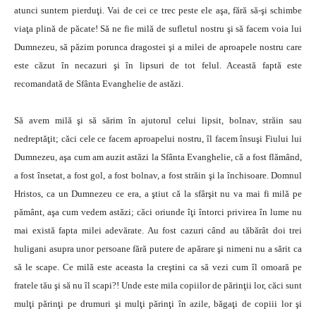
atunci suntem pierduţi. Vai de cei ce trec peste ele aşa, fără să-şi schimbe
viaţa plină de păcate! Să ne fie milă de sufletul nostru şi să facem voia lui
Dumnezeu, să păzim porunca dragostei şi a milei de aproapele nostru care
este căzut în necazuri şi în lipsuri de tot felul. Această faptă este
recomandată de Sfânta Evanghelie de astăzi.
Să avem milă şi să sărim în ajutorul celui lipsit, bolnav, străin sau
nedreptăţit; căci cele ce facem aproapelui nostru, îl facem însuşi Fiului lui
Dumnezeu, aşa cum am auzit astăzi la Sfânta Evanghelie, că a fost flămând,
a fost însetat, a fost gol, a fost bolnav, a fost străin şi la închisoare. Domnul
Hristos, ca un Dumnezeu ce era, a ştiut că la sfârşit nu va mai fi milă pe
pământ, aşa cum vedem astăzi; căci oriunde îţi întorci privirea în lume nu
mai există fapta milei adevărate. Au fost cazuri când au tăbărât doi trei
huligani asupra unor persoane fără putere de apărare şi nimeni nu a sărit ca
să le scape. Ce milă este aceasta la creştini ca să vezi cum îl omoară pe
fratele tău şi să nu îl scapi?! Unde este mila copiilor de părinţii lor, căci sunt
mulţi părinţi pe drumuri şi mulţi părinţi în azile, băgaţi de copiii lor şi