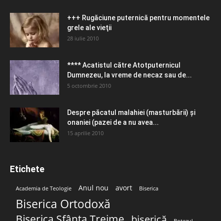
+++ Rugăciune puternică pentru momentele
grele ale vieţii
28 iulie 2010
**** Acatistul către Atotputernicul
Dumnezeu, la vreme de necaz sau de...
5 octombrie 2010
Despre păcatul malahiei (masturbării) şi
onaniei (pazei de a nu avea...
15 aprilie 2010
Etichete
Anul nou
avort
Academia de Teologie
Biserica
Biserica Ortodoxă
Biserica Sfânta Treime
biserică