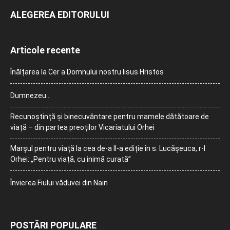
ALEGEREA EDITORULUI
Articole recente
Înălțarea la Cer a Domnului nostru Iisus Hristos
Dumnezeu…
Recunoștință și binecuvântare pentru mamele dătătoare de
viață – din partea preoților Vicariatului Orhei
Marșul pentru viață la cea de-a II-a ediție în s. Lucășeuca, r-l
Orhei: „Pentru viață, cu inimă curată”
Învierea Fiului văduvei din Nain
POSTĂRI POPULARE