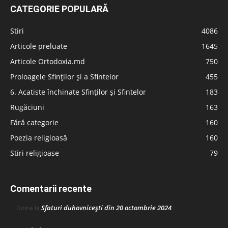
CATEGORIE POPULARĂ
Stiri
4086
Articole preluate
1645
Articole Ortodoxia.md
750
Proloagele Sfinților și a Sfintelor
455
6. Acatiste închinate Sfinților și Sfintelor
183
Rugăciuni
163
Fără categorie
160
Poezia religioasă
160
Stiri religioase
79
Comentarii recente
Sfaturi duhovnicești din 20 octombrie 2024
Doina
la