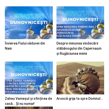
Învierea Fiului văduvei din
Despre minunea vindecării
Nain
slăbănogului din Capernaum
și Rugăciunea inimii
Zaheu Vameșul și sfințirea de
Aruncă grija ta spre Domnul…
casă… Și nu numai!