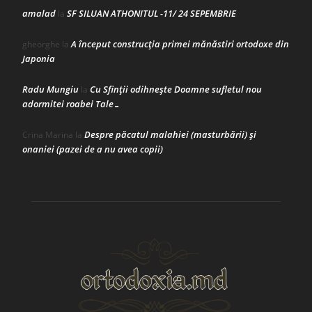
amalad
SF SILUAN ATHONITUL -11/ 24 SEPEMBRIE
la
A început construcţia primei mănăstiri ortodoxe din
gheorghe
la
Japonia
Radu Mungiu
Cu Sfinții odihnește Doamne sufletul nou
la
adormitei roabei Tale…
Despre păcatul malahiei (masturbării) şi
Crina Marina
la
onaniei (pazei de a nu avea copii)