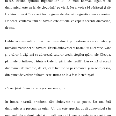
necaz, cerând ajutorul rugăciunilor lui. În mod normal, legătura cu
duhovnicul este un fel de „logodnă” pe viaţă. Nu ai voie să-l părăseşti şi să-
l schimbi decât în cazuri foarte grave de abateri dogmatice sau canonice.
De aceea, căutarea unui duhovnic este dificilă, ea capătă accente dramatice,
de risc.
Calitatea spirituală a unui neam este direct proporţională cu calitatea şi
numărul marilor ei duhovnici. Există duhovnici ai neamului al căror cuvânt
şi a căror învăţătură se adresează tuturor credincioşilor (părintele Cleopa,
părintele Stăniloae, părintele Galeriu, părintele Teofil). Dar există şi aceşti
duhovnici de parohie, de sat, care trebuie să păstorească şi să oblojească,
din punct de vedere duhovnicesc, turma ce le-a fost încredinţată.
Un om fără duhovnic este precum un orfan
În lumea noastră, ortodoxă, fără duhovnic nu se poate. Un om fără
duhovnic este precum un orfan. Un om este apreciat după duhovnicul său
mai mult decât după tatăl său. Legătura cu Dumnezeu este în acelaşi timp