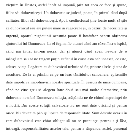
vieţuire în Hristos, astfel încât să impună, prin tot ceea ce face şi spune,
fiilor săi duhovniceşti. Un duhovnic se judecă, poate, în primul rând după
calitatea fiilor săi duhovniceşti. Apoi, credinciosul ţine foarte mult să ştie
că duhovnicul său are putere mare în rugăciune şi, în cazuri de necesitate şi
urgenţă, aportul rugăciunii acestuia poate fi hotărâtor pentru obţinerea
ajutorului lui Dumnezeu. La el fugim, fie atunci când am căzut într-o ispită,
când am intrat într-un necaz, dar şi atunci când avem nevoie de o
mângâiere sau să ne tragem puţin sufletul în cursa asta nebunească, ce este,
adesea, viaţa. Legătura cu duhovnicul trebuie să fie, printre altele, şi una de
ascultare. De la el primim ca pe un leac tămăduitor canoanele, epitemiile
date împotriva îmbolnăvirii noastre spirituale. În ceasuri de mare cumpănă,
când ne vine greu să alegem între două sau mai multe alternative, prin
duhovnic ne oferă Dumnezeu soluţia, scăpându-ne de chinul neputinţei de
a hotărî. Dar aceste soluţii salvatoare nu ne sunt date oricând şi pentru
orice. Nu devenim păpuşi lipsite de responsabilitate. Sunt destule ocazii în
care duhovnicul este chiar obligat să nu se pronunţe, pentru a-ţi lăsa,
întreagă, responsabilitatea actelor tale, pentru a răspunde, astfel, personal