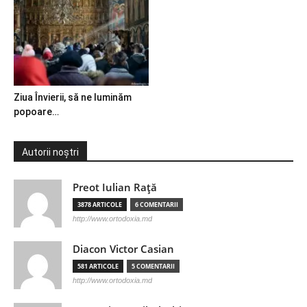
Ziua Învierii, să ne luminăm
popoare…
Autorii noștri
Preot Iulian Raţă
3878 ARTICOLE
6 COMENTARII
http://www.ortodoxia.md
Diacon Victor Casian
581 ARTICOLE
5 COMENTARII
http://www.ortodoxia.md