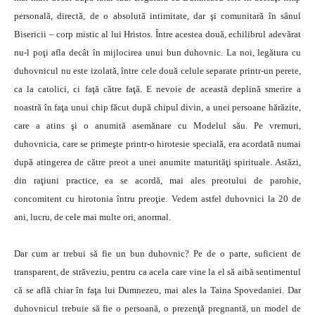
personală, directă, de o absolută intimitate, dar şi comunitară în sânul
Bisericii – corp mistic al lui Hristos. Între acestea două, echilibrul adevărat
nu-l poţi afla decât în mijlocirea unui bun duhovnic. La noi, legătura cu
duhovnicul nu este izolată, între cele două celule separate printr-un perete,
ca la catolici, ci faţă către faţă. E nevoie de această deplină smerire a
noastră în faţa unui chip făcut după chipul divin, a unei persoane hărăzite,
care a atins şi o anumită asemănare cu Modelul său. Pe vremuri,
duhovnicia, care se primeşte printr-o hirotesie specială, era acordată numai
după atingerea de către preot a unei anumite maturităţi spirituale. Astăzi,
din raţiuni practice, ea se acordă, mai ales preotului de parohie,
concomitent cu hirotonia întru preoţie. Vedem astfel duhovnici la 20 de
ani, lucru, de cele mai multe ori, anormal.
Dar cum ar trebui să fie un bun duhovnic? Pe de o parte, suficient de
transparent, de străveziu, pentru ca acela care vine la el să aibă sentimentul
că se află chiar în faţa lui Dumnezeu, mai ales la Taina Spovedaniei. Dar
duhovnicul trebuie să fie o persoană, o prezenţă pregnantă, un model de