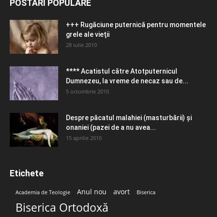
POSTĂRI POPULARE
+++ Rugăciune puternică pentru momentele
grele ale vieţii
28 iulie 2010
**** Acatistul către Atotputernicul
Dumnezeu, la vreme de necaz sau de...
5 octombrie 2010
Despre păcatul malahiei (masturbării) şi
onaniei (pazei de a nu avea...
15 aprilie 2010
Etichete
Anul nou
avort
Academia de Teologie
Biserica
Biserica Ortodoxă