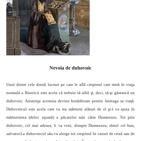
Nevoia de duhovnic
Unul dintre cele dintâi lucruri pe care le află creştinul care intră în viaţa
normală a Bisericii este acela că trebuie să aibă şi, deci, să-şi găsească un
duhovnic. Asistenţa acestuia devine hotărâtoare pentru întreaga sa viaţă.
Duhovnicul este acela care va sta mărturie alături de el şi-l va ajuta în
mărturisirea (deloc uşoară) a păcatelor sale către Dumnezeu. Tot prin
duhovnic, cel mai adesea, îi va veni, dinspre Dumnezeu, sfatul cel bun,
salvator.La duhovnicul său va alerga tot creştinul în cazuri de criză sau de