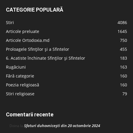
CATEGORIE POPULARĂ
Stiri
4086
Articole preluate
1645
Articole Ortodoxia.md
750
Proloagele Sfinților și a Sfintelor
455
6. Acatiste închinate Sfinților și Sfintelor
183
Rugăciuni
163
Fără categorie
160
Poezia religioasă
160
Stiri religioase
79
Comentarii recente
Sfaturi duhovnicești din 20 octombrie 2024
Doina
la