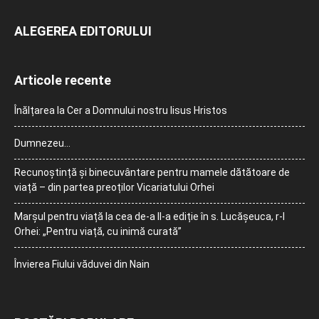
ALEGEREA EDITORULUI
Articole recente
Înălțarea la Cer a Domnului nostru Iisus Hristos
Dumnezeu…
Recunoștință și binecuvântare pentru mamele dătătoare de
viață – din partea preoților Vicariatului Orhei
Marșul pentru viață la cea de-a II-a ediție în s. Lucășeuca, r-l
Orhei: „Pentru viață, cu inimă curată”
Învierea Fiului văduvei din Nain