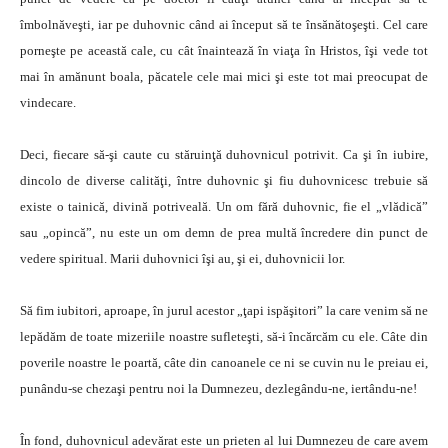
îmbolnăveşti, iar pe duhovnic când ai început să te însănătoşeşti. Cel care
porneşte pe această cale, cu cât înaintează în viaţa în Hristos, îşi vede tot
mai în amănunt boala, păcatele cele mai mici şi este tot mai preocupat de
vindecare.
Deci, fiecare să-şi caute cu stăruinţă duhovnicul potrivit. Ca şi în iubire,
dincolo de diverse calităţi, între duhovnic şi fiu duhovnicesc trebuie să
existe o tainică, divină potriveală. Un om fără duhovnic, fie el „vlădică”
sau „opincă”, nu este un om demn de prea multă încredere din punct de
vedere spiritual. Marii duhovnici îşi au, şi ei, duhovnicii lor.
Să fim iubitori, aproape, în jurul acestor „ţapi ispăşitori” la care venim să ne
lepădăm de toate mizeriile noastre sufleteşti, să-i încărcăm cu ele. Câte din
poverile noastre le poartă, câte din canoanele ce ni se cuvin nu le preiau ei,
punându-se chezaşi pentru noi la Dumnezeu, dezlegându-ne, iertându-ne!
În fond, duhovnicul adevărat este un prieten al lui Dumnezeu de care avem