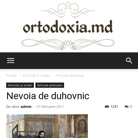
Ortodoxia.md
Acasă
Articole şi studii
Articole preluate
Articole şi studii
Articole preluate
Nevoia de duhovnic
De către
admin
-
27 februarie 2011
1231
0