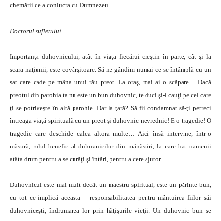
chemării de a conlucra cu Dumnezeu.
Doctorul sufletului
Importanţa duhovnicului, atât în viaţa fiecărui creştin în parte, cât şi la
scara naţiunii, este covârşitoare. Să ne gândim numai ce se întâmplă cu un
sat care cade pe mâna unui rău preot. La oraş, mai ai o scăpare… Dacă
preotul din parohia ta nu este un bun duhovnic, te duci şi-l cauţi pe cel care
ţi se potriveşte în altă parohie. Dar la ţară? Să fii condamnat să-ţi petreci
întreaga viaţă spirituală cu un preot şi duhovnic nevrednic! E o tragedie! O
tragedie care deschide calea altora multe… Aici însă intervine, într-o
măsură, rolul benefic al duhovnicilor din mănăstiri, la care bat oamenii
atâta drum pentru a se curăţi şi întări, pentru a cere ajutor.
Duhovnicul este mai mult decât un maestru spiritual, este un părinte bun,
cu tot ce implică aceasta – responsabilitatea pentru mântuirea fiilor săi
duhovniceşti, îndrumarea lor prin hăţişurile vieţii. Un duhovnic bun se