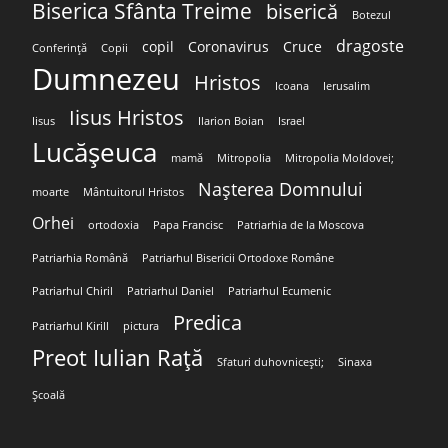
Biserica Sfânta Treime
biserică
Botezul
dragoste
copil
Coronavirus
Cruce
Conferință
Copii
Dumnezeu
Hristos
Icoana
Ierusalim
Iisus Hristos
Iisus
Ilarion Boian
Israel
Lucășeuca
mamă
Mitropolia
Mitropolia Moldovei;
Nașterea Domnului
moarte
Mântuitorul Hristos
Orhei
ortodoxia
Papa Francisc
Patriarhia de la Moscova
Patriarhia Română
Patriarhul Bisericii Ortodoxe Române
Patriarhul Chiril
Patriarhul Daniel
Patriarhul Ecumenic
Predica
Patriarhul Kirill
pictura
Preot Iulian Rață
Sfaturi duhovnicești;
Sinaxa
Școală