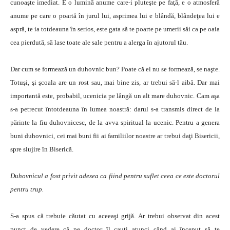
cunoaşte imediat. E o lumină anume care-i pluteşte pe faţă, e o atmosferă
anume pe care o poartă în jurul lui, asprimea lui e blândă, blândeţea lui e
aspră, te ia totdeauna în serios, este gata să te poarte pe umerii săi ca pe oaia
cea pierdută, să lase toate ale sale pentru a alerga în ajutorul tău.
Dar cum se formează un duhovnic bun? Poate că el nu se formează, se naşte.
Totuşi, şi şcoala are un rost sau, mai bine zis, ar trebui să-l aibă. Dar mai
importantă este, probabil, ucenicia pe lângă un alt mare duhovnic. Cam aşa
s-a petrecut întotdeauna în lumea noastră: darul s-a transmis direct de la
părinte la fiu duhovnicesc, de la avva spiritual la ucenic. Pentru a genera
buni duhovnici, cei mai buni fii ai familiilor noastre ar trebui daţi Bisericii,
spre slujire în Biserică.
Duhovnicul a fost privit adesea ca fiind pentru suflet ceea ce este doctorul
pentru trup.
S-a spus că trebuie căutat cu aceeaşi grijă. Ar trebui observat din acest
punct de vedere că pe doctor îl cauţi atunci când ai început să te