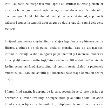
întîi l-au bătut cu toiege fără milă, apoi i-au sfărîmat fluierele picioarelor
între doi butuci grei, sărind nişte bărbaţi pe amîndouă capetele butucului,
pus deasupra. Astfel chinuindu-l mult şi neplecat văzîndu-l, a poruncit
iarăşi să-l arunce în temniţă, apoi singur s-a dus la rege să-i spună cele ce se
făcuseră.
Străjerul temniţei era creştin tăinuit şi slujea legaţilor care pătimeau pentru
Hristos, ajutîndu-i pe cît putea; acela şi monahul care s-a zis mai sus,
intrînd în temniţă la sfînt, mîngîiau pe pătimitorul şi-l întăreau; atunci au
intrat şi alţi oameni credincioşi, între care erau şi fiii acelui mai înainte zis
Iesdin, economul împărătesc, tăinuitul creştin. Aceia căzînd la picioarele
mucenicului, îi sărutau lanţurile şi-l îndemnau să se roage Domnului pentru
dînşii.
Sfîntul, fiind smerit, îi depărta de la sine, socotindu-se că este păcătos şi
nevrednic, el avînd trebuinţă de rugăciunile şi ajutorul altora. Iar aceia
luînd ceară, o lipeau de lanţurile lui, întipărindu-le într-însa şi aceea o