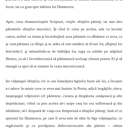
lucru, iar cu gura spre mărirea lui Dumnezeu.
Apoi, citea dumnezeieştile Scripturi, vieţile sfinţilor părinţi, iar mai ales
pătimirile sfinţilor mucenici. Şi cînd le citea pe acelea, uda cu lacrimi
cartea, arzînd cu inima şi încredinţînd acea pătimire cu răbdarea ce avea, ca
şi cum pătimea cu dînşii şi se arăta că este următor al rîvnei lor, sfîrşitul lor
fericindu-l; şi minunîndu-se de bărbăţia lor, ruga cu osîrdie pe stăpînul
Hristos, ca să-l învrednicească să pătimească aceleaşi chinuri pentru El şi să
meargă ca apoi să se numere în ceata mucenicească.
Iar vrăjmaşul sfinţilor, cel ce ura înmulţirea faptelor bune ale lui, a început
a-i aduce în minte ceea ce avea mai înainte în Persia, adică bogăţiile, slava,
meşteşugul vrăjitoriei cel părintesc, cinstea şi dregătoria ostăşească şi alte
deşertăciuni; vrînd ca prin acelea să-i surpe casa lui cea sufletească şi din
mînăstire, să-l despartă de viaţa cea dimpreună a sfinţilor părinţi; însă el cu
ajutorul lui Dumnezeu, pe care îl avea turn de tărie în faţa vrăjmaşului, cu
rugăciunile şi cu povăţuirea duhovnicescului său părinte – căruia