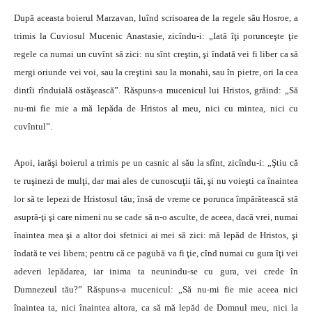
După aceasta boierul Marzavan, luînd scrisoarea de la regele său Hosroe, a
trimis la Cuviosul Mucenic Anastasie, zicîndu-i: „Iată îţi porunceşte ţie
regele ca numai un cuvînt să zici: nu sînt creştin, şi îndată vei fi liber ca să
mergi oriunde vei voi, sau la creştini sau la monahi, sau în pietre, ori la cea
dintîi rînduială ostăşească”. Răspuns-a mucenicul lui Hristos, grăind: „Să
nu-mi fie mie a mă lepăda de Hristos al meu, nici cu mintea, nici cu
cuvîntul”.
Apoi, iarăşi boierul a trimis pe un casnic al său la sfînt, zicîndu-i: „Ştiu că
te ruşinezi de mulţi, dar mai ales de cunoscuţii tăi, şi nu voieşti ca înaintea
lor să te lepezi de Hristosul tău; însă de vreme ce porunca împărătească stă
asupră-ţi şi care nimeni nu se cade să n-o asculte, de aceea, dacă vrei, numai
înaintea mea şi a altor doi sfetnici ai mei să zici: mă lepăd de Hristos, şi
îndată te vei libera; pentru că ce pagubă va fi ţie, cînd numai cu gura îţi vei
adeveri lepădarea, iar inima ta neunindu-se cu gura, vei crede în
Dumnezeul tău?” Răspuns-a mucenicul: „Să nu-mi fie mie aceea nici
înaintea ta, nici înaintea altora, ca să mă lepăd de Domnul meu, nici la