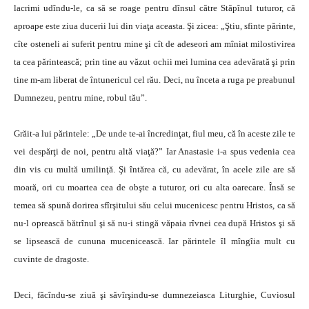
lacrimi udîndu-le, ca să se roage pentru dînsul către Stăpînul tuturor, că
aproape este ziua ducerii lui din viaţa aceasta. Şi zicea: „Ştiu, sfinte părinte,
cîte osteneli ai suferit pentru mine şi cît de adeseori am mîniat milostivirea
ta cea părintească; prin tine au văzut ochii mei lumina cea adevărată şi prin
tine m-am liberat de întunericul cel rău. Deci, nu înceta a ruga pe preabunul
Dumnezeu, pentru mine, robul tău”.
Grăit-a lui părintele: „De unde te-ai încredinţat, fiul meu, că în aceste zile te
vei despărţi de noi, pentru altă viaţă?” Iar Anastasie i-a spus vedenia cea
din vis cu multă umilinţă. Şi întărea că, cu adevărat, în acele zile are să
moară, ori cu moartea cea de obşte a tuturor, ori cu alta oarecare. Însă se
temea să spună dorirea sfîrşitului său celui mucenicesc pentru Hristos, ca să
nu-l oprească bătrînul şi să nu-i stingă văpaia rîvnei cea după Hristos şi să
se lipsească de cununa mucenicească. Iar părintele îl mîngîia mult cu
cuvinte de dragoste.
Deci, făcîndu-se ziuă şi săvîrşindu-se dumnezeiasca Liturghie, Cuviosul