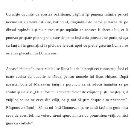
Cu nişte cuvinte ca acestea ocărîtoare, păgînii îşi puneau mîinile pe cel
nevinovat cu nemilostivire, bătîndu-l, trăgîndu-l de barbă şi haina de pe
dînsul rupîndu-i şi nu numai nişte supărări ca acestea îi făceau lui, ci îi
puneau pe spate pietre grele, care de patru inşi abia puteau a se purta; şi aşa
cu lanţuri la grumaji şi la picioare ferecat, apoi cu pietre greu însărcinat, se
ostenea plăcutul lui Dumnezeu.
Această răutate în toate zilele i se făcea lui de la perşii cei cunoscuţi. Însă el
toate acelea cu bucurie le răbda, pentru numele lui Iisus Hristos. După
aceasta, boierul Marzavan iarăşi a poruncit ca să aducă înaintea sa pe
sfîntul şi i-a zis: „De ai fost cu adevărat fecior de vrăjitor şi ştii meşteşugul
vrăjilor, spune-ne ceva din vrăji, ca şi noi să ştim despre a ta pricepere”.
Răspuns-a sfîntul: „Să nu-mi facă Dumnezeu parte ca să iasă din gura mea
ceva de acest fel; nu voiesc să-mi spurc mintea cu pomenirea vrăjilor, nici
gura cu vorbele”.