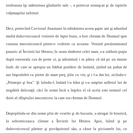
totdeauna îşi mărturisea gîndurile sale -, a petrecut nemişcat şi de ispitele
vrăjmaşului nebiruit.
Deci, petrecînd Cuviosul Anastasie în mînăstirea aceea şapte ani şi adunînd
multă duhovnicească vistierie de fapte bune, a fost chemat de Domnul spre
cununa mucenicească printr-o vedenie ca aceasta: Venind prealuminatul
praznic al Învierii lui Hristos, în seara sîmbetei celei mari, s-a odihnit puţin
după osteneala cea de peste zi, şi adormind i se părea că stă pe un munte
înalt, de care se apropia un bărbat purtător de lumină, ţinînd un pahar de
aur împodobit cu pietre de mare preţ, plin cu vin, şi i l-a dat lui, zicîndu-i:
„Primeşte şi bea”. Şi luîndu-l, îndată l-a băut şi s-a umplut sufletul lui de
negrăită dulceaţă; căci în somn încă a înţeles el că acela este semnul cel
dorit al sfîrşitului mucenicesc la care era chemat de Domnul.
Deşteptîndu-se din somn plin de veselie şi de bucurie, a alergat în biserică,
la soborniceasca cîntare a Învierii lui Hristos. Apoi, luînd şi pe
duhovnicescul părinte şi povăţuitorul său, a căzut la picioarele lui, cu