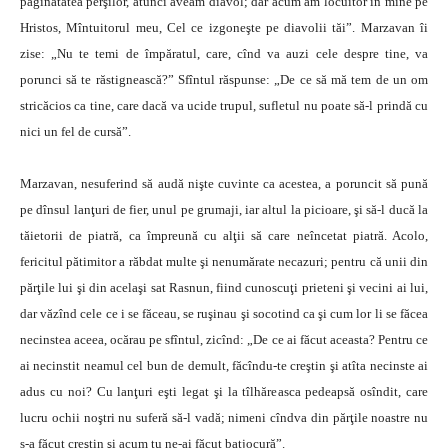
păgînătatea perşilor, atunci aveam diavol; dar acum am locuitor în mine pe
Hristos, Mîntuitorul meu, Cel ce izgoneşte pe diavolii tăi”. Marzavan îi
zise: „Nu te temi de împăratul, care, cînd va auzi cele despre tine, va
porunci să te răstignească?” Sfîntul răspunse: „De ce să mă tem de un om
stricăcios ca tine, care dacă va ucide trupul, sufletul nu poate să-l prindă cu
nici un fel de cursă”.
Marzavan, nesuferind să audă nişte cuvinte ca acestea, a poruncit să pună
pe dînsul lanţuri de fier, unul pe grumaji, iar altul la picioare, şi să-l ducă la
tăietorii de piatră, ca împreună cu alţii să care neîncetat piatră. Acolo,
fericitul pătimitor a răbdat multe şi nenumărate necazuri; pentru că unii din
părţile lui şi din acelaşi sat Rasnun, fiind cunoscuţi prieteni şi vecini ai lui,
dar văzînd cele ce i se făceau, se ruşinau şi socotind ca şi cum lor li se făcea
necinstea aceea, ocărau pe sfîntul, zicînd: „De ce ai făcut aceasta? Pentru ce
ai necinstit neamul cel bun de demult, făcîndu-te creştin şi atîta necinste ai
adus cu noi? Cu lanţuri eşti legat şi la tîlhăreasca pedeapsă osîndit, care
lucru ochii noştri nu suferă să-l vadă; nimeni cîndva din părţile noastre nu
s-a făcut creştin şi acum tu ne-ai făcut batjocură”.