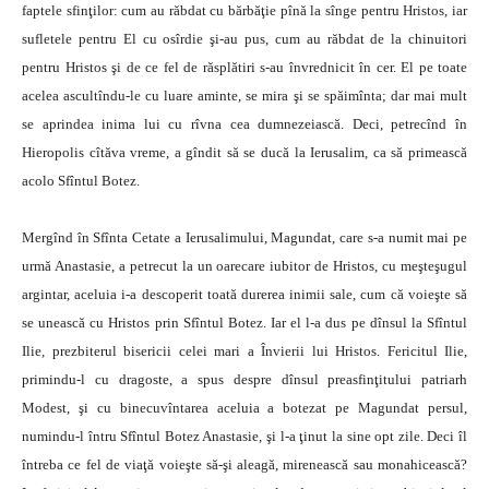
faptele sfinţilor: cum au răbdat cu bărbăţie pînă la sînge pentru Hristos, iar
sufletele pentru El cu osîrdie şi-au pus, cum au răbdat de la chinuitori
pentru Hristos şi de ce fel de răsplătiri s-au învrednicit în cer. El pe toate
acelea ascultîndu-le cu luare aminte, se mira şi se spăimînta; dar mai mult
se aprindea inima lui cu rîvna cea dumnezeiască. Deci, petrecînd în
Hieropolis cîtăva vreme, a gîndit să se ducă la Ierusalim, ca să primească
acolo Sfîntul Botez.
Mergînd în Sfînta Cetate a Ierusalimului, Magundat, care s-a numit mai pe
urmă Anastasie, a petrecut la un oarecare iubitor de Hristos, cu meşteşugul
argintar, aceluia i-a descoperit toată durerea inimii sale, cum că voieşte să
se unească cu Hristos prin Sfîntul Botez. Iar el l-a dus pe dînsul la Sfîntul
Ilie, prezbiterul bisericii celei mari a Învierii lui Hristos. Fericitul Ilie,
primindu-l cu dragoste, a spus despre dînsul preasfinţitului patriarh
Modest, şi cu binecuvîntarea aceluia a botezat pe Magundat persul,
numindu-l întru Sfîntul Botez Anastasie, şi l-a ţinut la sine opt zile. Deci îl
întreba ce fel de viaţă voieşte să-şi aleagă, mirenească sau monahicească?