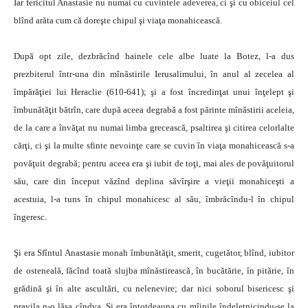
Iar fericitul Anastasie nu numai cu cuvintele adeverea, ci şi cu obiceiul cel
blînd arăta cum că doreşte chipul şi viaţa monahicească.
După opt zile, dezbrăcînd hainele cele albe luate la Botez, l-a dus
prezbiterul într-una din mînăstirile Ierusalimului, în anul al zecelea al
împărăţiei lui Heraclie (610-641); şi a fost încredinţat unui înţelept şi
îmbunătăţit bătrîn, care după aceea degrabă a fost părinte mînăstirii aceleia,
de la care a învăţat nu numai limba grecească, psaltirea şi citirea celorlalte
cărţi, ci şi la multe sfinte nevoinţe care se cuvin în viaţa monahicească s-a
povăţuit degrabă; pentru aceea era şi iubit de toţi, mai ales de povăţuitorul
său, care din început văzînd deplina săvîrşire a vieţii monahiceşti a
acestuia, l-a tuns în chipul monahicesc al său, îmbrăcîndu-l în chipul
îngeresc.
Şi era Sfîntul Anastasie monah îmbunătăţit, smerit, cugetător, blînd, iubitor
de osteneală, făcînd toată slujba mînăstirească, în bucătărie, în pitărie, în
grădină şi în alte ascultări, cu nelenevire; dar nici soborul bisericesc şi
pravila n-o lăsa cîndva. Şi era întotdeauna cu mîinile îndeletnicindu-se la