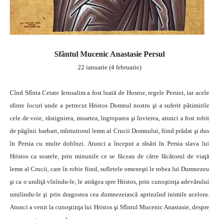
Sfântul Mucenic Anastasie Persul
22 ianuarie (4 februarie)
Cînd Sfînta Cetate Ierusalim a fost luată de Hosroe, regele Persiei, iar acele
sfinte locuri unde a petrecut Hristos Domnul nostru şi a suferit pătimirile
cele de voie, răstignirea, moartea, îngroparea şi învierea, atunci a fost robit
de păgînii barbari, mîntuitorul lemn al Crucii Domnului, fiind prădat şi dus
în Persia cu multe dobînzi. Atunci a început a răsări în Persia slava lui
Hristos ca soarele, prin minunile ce se făceau de către făcătorul de viaţă
lemn al Crucii, care în robie fiind, sufletele omeneşti le robea lui Dumnezeu
şi ca o undiţă vînîndu-le, le atrăgea spre Hristos, prin cunoştinţa adevărului
umilindu-le şi prin dragostea cea dumnezeiască aprinzînd inimile acelora.
Atunci a venit la cunoştinţa lui Hristos şi Sfîntul Mucenic Anastasie, despre