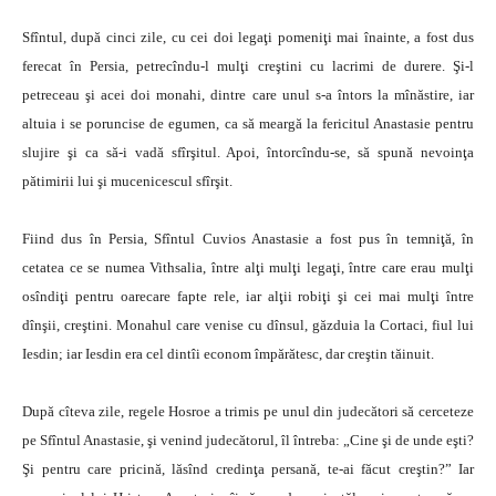
Sfîntul, după cinci zile, cu cei doi legaţi pomeniţi mai înainte, a fost dus
ferecat în Persia, petrecîndu-l mulţi creştini cu lacrimi de durere. Şi-l
petreceau şi acei doi monahi, dintre care unul s-a întors la mînăstire, iar
altuia i se poruncise de egumen, ca să meargă la fericitul Anastasie pentru
slujire şi ca să-i vadă sfîrşitul. Apoi, întorcîndu-se, să spună nevoinţa
pătimirii lui şi mucenicescul sfîrşit.
Fiind dus în Persia, Sfîntul Cuvios Anastasie a fost pus în temniţă, în
cetatea ce se numea Vithsalia, între alţi mulţi legaţi, între care erau mulţi
osîndiţi pentru oarecare fapte rele, iar alţii robiţi şi cei mai mulţi între
dînşii, creştini. Monahul care venise cu dînsul, găzduia la Cortaci, fiul lui
Iesdin; iar Iesdin era cel dintîi econom împărătesc, dar creştin tăinuit.
După cîteva zile, regele Hosroe a trimis pe unul din judecători să cerceteze
pe Sfîntul Anastasie, şi venind judecătorul, îl întreba: „Cine şi de unde eşti?
Şi pentru care pricină, lăsînd credinţa persană, te-ai făcut creştin?” Iar