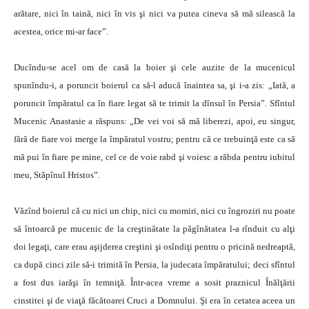
arătare, nici în taină, nici în vis şi nici va putea cineva să mă silească la
acestea, orice mi-ar face”.
Ducîndu-se acel om de casă la boier şi cele auzite de la mucenicul
spunîndu-i, a poruncit boierul ca să-l aducă înaintea sa, şi i-a zis: „Iată, a
poruncit împăratul ca în fiare legat să te trimit la dînsul în Persia”. Sfîntul
Mucenic Anastasie a răspuns: „De vei voi să mă liberezi, apoi, eu singur,
fără de fiare voi merge la împăratul vostru; pentru că ce trebuinţă este ca să
mă pui în fiare pe mine, cel ce de voie rabd şi voiesc a răbda pentru iubitul
meu, Stăpînul Hristos”.
Văzînd boierul că cu nici un chip, nici cu momiri, nici cu îngroziri nu poate
să întoarcă pe mucenic de la creştinătate la păgînătatea l-a rînduit cu alţi
doi legaţi, care erau aşijderea creştini şi osîndiţi pentru o pricină nedreaptă,
ca după cinci zile să-i trimită în Persia, la judecata împăratului; deci sfîntul
a fost dus iarăşi în temniţă. Într-acea vreme a sosit praznicul Înălţării
cinstitei şi de viaţă făcătoarei Cruci a Domnului. Şi era în cetatea aceea un