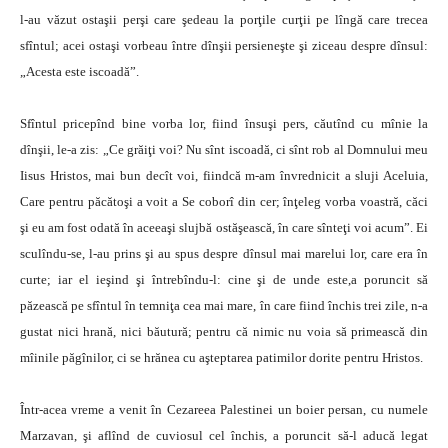
l-au văzut ostaşii perşi care şedeau la porţile curţii pe lîngă care trecea
sfîntul; acei ostaşi vorbeau între dînşii persieneşte şi ziceau despre dînsul:
„Acesta este iscoadă”.
Sfîntul pricepînd bine vorba lor, fiind însuşi pers, căutînd cu mînie la
dînşii, le-a zis: „Ce grăiţi voi? Nu sînt iscoadă, ci sînt rob al Domnului meu
Iisus Hristos, mai bun decît voi, fiindcă m-am învrednicit a sluji Aceluia,
Care pentru păcătoşi a voit a Se coborî din cer; înţeleg vorba voastră, căci
şi eu am fost odată în aceeaşi slujbă ostăşească, în care sînteţi voi acum”. Ei
sculîndu-se, l-au prins şi au spus despre dînsul mai marelui lor, care era în
curte; iar el ieşind şi întrebîndu-l: cine şi de unde este,a poruncit să
păzească pe sfîntul în temniţa cea mai mare, în care fiind închis trei zile, n-a
gustat nici hrană, nici băutură; pentru că nimic nu voia să primească din
mîinile păgînilor, ci se hrănea cu aşteptarea patimilor dorite pentru Hristos.
Într-acea vreme a venit în Cezareea Palestinei un boier persan, cu numele
Marzavan, şi aflînd de cuviosul cel închis, a poruncit să-l aducă legat