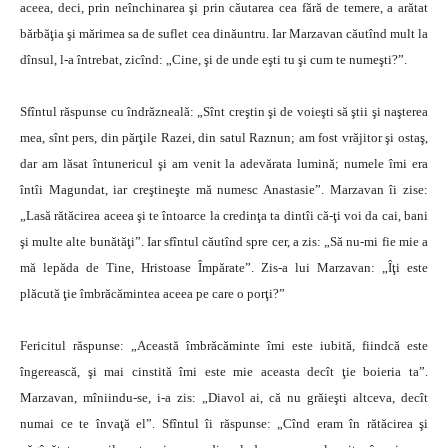
aceea, deci, prin neînchinarea şi prin căutarea cea fără de temere, a arătat
bărbăţia şi mărimea sa de suflet cea dinăuntru. Iar Marzavan căutînd mult la
dînsul, l-a întrebat, zicînd: „Cine, şi de unde eşti tu şi cum te numeşti?”.
Sfîntul răspunse cu îndrăzneală: „Sînt creştin şi de voieşti să ştii şi naşterea
mea, sînt pers, din părţile Razei, din satul Raznun; am fost vrăjitor şi ostaş,
dar am lăsat întunericul şi am venit la adevărata lumină; numele îmi era
întîi Magundat, iar creştineşte mă numesc Anastasie”. Marzavan îi zise:
„Lasă rătăcirea aceea şi te întoarce la credinţa ta dintîi că-ţi voi da cai, bani
şi multe alte bunătăţi”. Iar sfîntul căutînd spre cer, a zis: „Să nu-mi fie mie a
mă lepăda de Tine, Hristoase Împărate”. Zis-a lui Marzavan: „Îţi este
plăcută ţie îmbrăcămintea aceea pe care o porţi?”
Fericitul răspunse: „Această îmbrăcăminte îmi este iubită, fiindcă este
îngerească, şi mai cinstită îmi este mie aceasta decît ţie boieria ta”.
Marzavan, mîniindu-se, i-a zis: „Diavol ai, că nu grăieşti altceva, decît
numai ce te învaţă el”. Sfîntul îi răspunse: „Cînd eram în rătăcirea şi