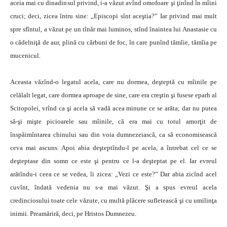
aceia mai cu dinadinsul privind, i-a văzut avînd omofoare şi ţinînd în mîini
cruci; deci, zicea întru sine: „Episcopi sînt aceştia?” Iar privind mai mult
spre sfîntul, a văzut pe un tînăr mai luminos, stînd înaintea lui Anastasie cu
o cădelniţă de aur, plină cu cărbuni de foc, în care punînd tămîie, tămîia pe
mucenicul.
Aceasta văzînd-o legatul acela, care nu dormea, deşteptă cu mîinile pe
celălalt legat, care dormea aproape de sine, care era creştin şi fusese eparh al
Scitopolei, vrînd ca şi acela să vadă acea minune ce se arăta; dar nu putea
să-şi mişte picioarele sau mîinile, că era mai cu totul amorţit de
înspăimîntarea chinului sau din voia dumnezeiască, ca să economisească
ceva mai ascuns. Apoi abia deşteptîndu-l pe acela, a întrebat cel ce se
deşteptase din somn ce este şi pentru ce l-a deşteptat pe el. Iar evreul
arătîndu-i ceea ce se vedea, îi zicea: „Vezi ce este?” Dar abia zicînd acel
cuvînt, îndată vedenia nu s-a mai văzut. Şi a spus evreul acela
credinciosului toate cele văzute, cu multă plăcere sufletească şi cu umilinţa
inimii. Preamăriră, deci, pe Hristos Dumnezeu.