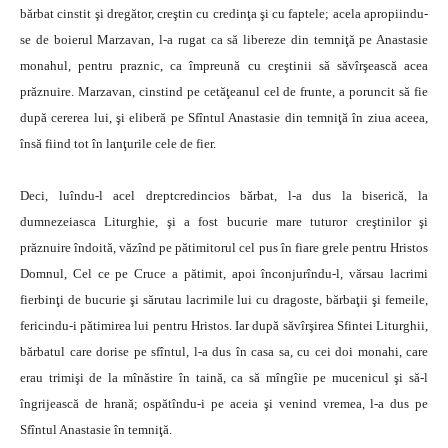
bărbat cinstit şi dregător, creştin cu credinţa şi cu faptele; acela apropiindu-
se de boierul Marzavan, l-a rugat ca să libereze din temniţă pe Anastasie
monahul, pentru praznic, ca împreună cu creştinii să săvîrşească acea
prăznuire. Marzavan, cinstind pe cetăţeanul cel de frunte, a poruncit să fie
după cererea lui, şi eliberă pe Sfîntul Anastasie din temniţă în ziua aceea,
însă fiind tot în lanţurile cele de fier.
Deci, luîndu-l acel dreptcredincios bărbat, l-a dus la biserică, la
dumnezeiasca Liturghie, şi a fost bucurie mare tuturor creştinilor şi
prăznuire îndoită, văzînd pe pătimitorul cel pus în fiare grele pentru Hristos
Domnul, Cel ce pe Cruce a pătimit, apoi înconjurîndu-l, vărsau lacrimi
fierbinţi de bucurie şi sărutau lacrimile lui cu dragoste, bărbaţii şi femeile,
fericindu-i pătimirea lui pentru Hristos. Iar după săvîrşirea Sfintei Liturghii,
bărbatul care dorise pe sfîntul, l-a dus în casa sa, cu cei doi monahi, care
erau trimişi de la mînăstire în taină, ca să mîngîie pe mucenicul şi să-l
îngrijească de hrană; ospătîndu-i pe aceia şi venind vremea, l-a dus pe
Sfîntul Anastasie în temniţă.