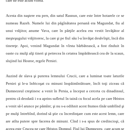
care ne este acum vorba.
Acesta din naştere era pers, din satul Rasnun, care este între hotarele ce se
numeau Razeh. Numele lui din păgînătatea persană era Magundat, fiu al
unui vrăjitor, anume Vava, care în părţile acelea era vestit învăţător al
meşteşugului vrăjitoresc, la care şi pe fiul său l-a învăţat desăvîrşit, încă din
tinereţe. Apoi, venind Magundat în vîrsta bărbătească, a fost rînduit în
oaste cu mulţi alţi tineri şi petrecea în cetatea împărătească cea de la scaun,
slujind lui Hosroe, regele Persiei.
Auzind de slava şi puterea lemnului Crucii, care a luminat toate laturile
Persiei şi le-a înfricoşat cu minuni înspăimîntătoare, încît toţi ziceau că
Dumnezeul creştinesc a venit în Persia, a început a cerceta cu dinadinsul,
pentru că deodată i s-a aprins sufletul în taină cu focul acela pe care Hristos
a venit să-l arunce pe pămînt; şi nu s-a odihnit acest frumos tînăr umblînd şi
pe mulţi întrebînd, dorind să ştie cu încredinţare cum este acest lemn, care
are atîta putere spre facerea de minuni. Cînd i s-a spus de credincioşi, că
aceea este Crucea pe care Hristos Domnul, Fiul lui Dumnezeu, care acum se