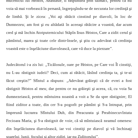
mucenicul lui Hristos, Anastasie, îi răspundea prin tălmaci, pentru că nu
voia să mai vorbească în persană, îngreţoşîndu-se de necurata lor credinţă şi
de limbă. Şi le zicea: „Voi aţi rătăcit cinstind pe diavoli, în loc de
Dumnezeu; am fost şi eu altădată în aceeaşi rătăcire a voastră, dar acum
cred şi mă închin Atotputernicului Stăpîn Iisus Hristos, Care a zidit cerul şi
pămîntul, marea şi toate cele dintr-însele, şi ştiu cu adevărat că credinţa
voastră este o înşelăciune diavolească, care vă duce la pierzare”.
Judecătorul i-a zis lui: „Ticălosule, oare pe Hristos, pe Care voi Îl cinstiţi,
nu L-au răstignit iudeii? Deci, cum ai rătăcit, lăsînd credinţa ta, şi te-ai
făcut creştin?” Sfîntul a răspuns: „Adevărat grăieşti că de evrei a fost
răstignit Hristos al meu; dar pentru ce nu grăieşti şi aceea, că, cu voia Sa
dumnezeiască, pentru mîntuirea noastră a voit a Se da spre răstignire; El
fiind ziditor a toate, din cer S-a pogorît pe pămînt şi S-a întrupat, prin
împreună lucrarea Sfîntului Duh, din Preacurata şi Preabinecuvîntata
Fecioara Maria, şi S-a răstignit de voie, că să mîntuiască neamul omenesc
din înşelăciunea diavolească, iar voi cinstiţi pe diavol şi vă închinaţi
soarelui, lunii, focului şi altor zidiri, iar nu Ziditorului”.