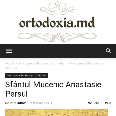
Ortodoxia.md
Acasă
Proloagele Sfinților și a Sfintelor
Proloagele Sfinților și a
Sfintelor
Proloagele Sfinților și a Sfintelor
Sfântul Mucenic Anastasie
Persul
De către
admin
-
3 februarie 2011
1263
0