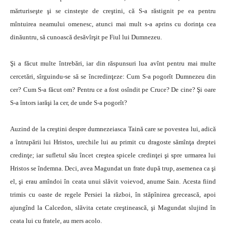
mărturiseşte şi se cinsteşte de creştini, că S-a răstignit pe ea pentru
mîntuirea neamului omenesc, atunci mai mult s-a aprins cu dorinţa cea
dinăuntru, să cunoască desăvîrşit pe Fiul lui Dumnezeu.
Şi a făcut multe întrebări, iar din răspunsuri lua avînt pentru mai multe
cercetări, sîrguindu-se să se încredinţeze: Cum S-a pogorît Dumnezeu din
cer? Cum S-a făcut om? Pentru ce a fost osîndit pe Cruce? De cine? Şi oare
S-a întors iarăşi la cer, de unde S-a pogorît?
Auzind de la creştini despre dumnezeiasca Taină care se povestea lui, adică
a întrupării lui Hristos, urechile lui au primit cu dragoste sămînţa dreptei
credinţe; iar sufletul său încet creştea spicele credinţei şi spre urmarea lui
Hristos se îndemna. Deci, avea Magundat un frate după trup, asemenea ca şi
el, şi erau amîndoi în ceata unui slăvit voievod, anume Sain. Acesta fiind
trimis cu oaste de regele Persiei la război, în stăpînirea grecească, apoi
ajungînd la Calcedon, slăvita cetate creştinească, şi Magundat slujind în
ceata lui cu fratele, au mers acolo.