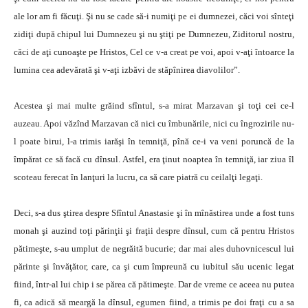
ale lor am fi făcuţi. Şi nu se cade să-i numiţi pe ei dumnezei, căci voi sînteţi
zidiţi după chipul lui Dumnezeu şi nu ştiţi pe Dumnezeu, Ziditorul nostru,
căci de aţi cunoaşte pe Hristos, Cel ce v-a creat pe voi, apoi v-aţi întoarce la
lumina cea adevărată şi v-aţi izbăvi de stăpînirea diavolilor”.
Acestea şi mai multe grăind sfîntul, s-a mirat Marzavan şi toţi cei ce-l
auzeau. Apoi văzînd Marzavan că nici cu îmbunările, nici cu îngrozirile nu-
l poate birui, l-a trimis iarăşi în temniţă, pînă ce-i va veni poruncă de la
împărat ce să facă cu dînsul. Astfel, era ţinut noaptea în temniţă, iar ziua îl
scoteau ferecat în lanţuri la lucru, ca să care piatră cu ceilalţi legaţi.
Deci, s-a dus ştirea despre Sfîntul Anastasie şi în mînăstirea unde a fost tuns
monah şi auzind toţi părinţii şi fraţii despre dînsul, cum că pentru Hristos
pătimeşte, s-au umplut de negrăită bucurie; dar mai ales duhovnicescul lui
părinte şi învăţător, care, ca şi cum împreună cu iubitul său ucenic legat
fiind, într-al lui chip i se părea că pătimeşte. Dar de vreme ce aceea nu putea
fi, ca adică să meargă la dînsul, egumen fiind, a trimis pe doi fraţi cu a sa