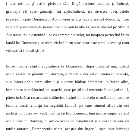
i taie odihna şi astfel piciorul său, lîngă piciorul aceluia ţinîndu-şi,
grumajii săi spre grumajii lui aplecîndu-şi, îşi săvîrşea obişnuitele
rugăciuni către Dumnezeu. Acolo erau şi alţi legaţi şezînd deosebit, între
care era şi un evreu de neam cinstit şi bun la obicei; acela văzînd pe Sfîntul
Anastasie, ziua ostenindu-se cu cărarea pietrelor, iar noaptea petrecînd întru
laudă lui Dumnezeu, se mira, zicînd întru sine: cine este omul acesta şi cum
voieşte să-i fie sfîrşitul?
Într-o noapte, sfîntul rugîndu-se la Dumnezeu, după obiceiul său, iudeul
acela zăcînd la pămînt, nu dormea, şi deodată văzînd o lumină în temniţă,
şi-a întors ochii către sfîntul şi a văzut bărbaţi îmbrăcaţi în haine albe,
luminoase şi strălucind ca soarele, care pe sfîntul mucenic înconjurîndu-l,
părea îmbrăcat cu aceeaşi strălucire; ieşind de la aceia o strălucire mare, ce
lumina toată temniţa cu negrăită lumină, pe care nimeni altul din cei
închişi nu putea s-o vadă, pentru că toţi dormeau, fără numai singur evreul
acela, care nu dormea; el privea aceea cu dinadinsul şi zicea întru sine cu
multă mirare: „Dumnezeule sfinte, aceştia sînt îngeri”. Apoi spre bărbaţii