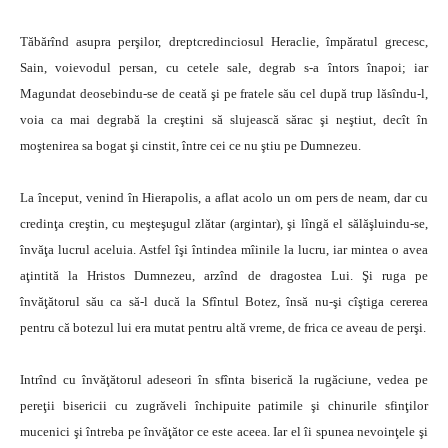
Tăbărînd asupra perşilor, dreptcredinciosul Heraclie, împăratul grecesc,
Sain, voievodul persan, cu cetele sale, degrab s-a întors înapoi; iar
Magundat deosebindu-se de ceată şi pe fratele său cel după trup lăsîndu-l,
voia ca mai degrabă la creştini să slujească sărac şi neştiut, decît în
moştenirea sa bogat şi cinstit, între cei ce nu ştiu pe Dumnezeu.
La început, venind în Hierapolis, a aflat acolo un om pers de neam, dar cu
credinţa creştin, cu meşteşugul zlătar (argintar), şi lîngă el sălăşluindu-se,
învăţa lucrul aceluia. Astfel îşi întindea mîinile la lucru, iar mintea o avea
aţintită la Hristos Dumnezeu, arzînd de dragostea Lui. Şi ruga pe
învăţătorul său ca să-l ducă la Sfîntul Botez, însă nu-şi cîştiga cererea
pentru că botezul lui era mutat pentru altă vreme, de frica ce aveau de perşi.
Intrînd cu învăţătorul adeseori în sfînta biserică la rugăciune, vedea pe
pereţii bisericii cu zugrăveli închipuite patimile şi chinurile sfinţilor
mucenici şi întreba pe învăţător ce este aceea. Iar el îi spunea nevoinţele şi