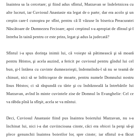
înaintea sa la cercetare; şi fiind adus sfîntul, Marzavan se îndeletnicea cu
alte lucruri, iar Cuviosul Anastasie sta legat de o parte; dar era acolo şi un
creştin care-l cunoştea pe sfînt, pentru că îl văzuse în biserica Preacuratei
Născătoare de Dumnezeu Fecioare; apoi creştinul s-a apropiat de dînsul şi-l
întreba în taină pentru ce este prins, legat şi adus la judecată?
Sfîntul i-a spus dorinţa inimii lui, că voieşte să pătimească şi să moară
pentru Hristos, şi acela auzind, a fericit pe cuviosul pentru gîndul lui cel
bun, şi-l întărea cu cuvinte dumnezeieşti, îndemnîndu-l să nu se teamă de
chinuri, nici să se înfricoşeze de moarte, pentru numele Domnului nostru
Iisus Hristos; ci să răspundă cu tărie şi cu îndrăzneală la întrebările lui
Marzavan, avînd în minte cuvintele zise de Domnul în Evanghelie: Cel ce
va răbda pînă la sfîrşit, acela se va mîntui.
Deci, Cuviosul Anastasie fiind pus înaintea boierului Marzavan, nu s-a
închinat lui, nici i-a dat cuviincioasa cinste, căci era obicei la perşi să-şi
plece genunchii înaintea boierilor lor, spre cinste; iar sfîntul n-a făcut