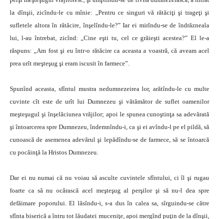
la dînşii, zicîndu-le cu mînie: „Pentru ce singuri vă rătăciţi şi trageţi şi
sufletele altora în rătăcire, înşelîndu-le?” Iar ei mirîndu-se de îndrăzneala
lui, l-au întrebat, zicînd: „Cine eşti tu, cel ce grăieşti acestea?” El le-a
răspuns: „Am fost şi eu într-o rătăcire ca aceasta a voastră, că aveam acel
prea urît meşteşug şi eram iscusit în farmece”.
Spunînd aceasta, sfîntul mustra nedumnezeirea lor, arătîndu-le cu multe
cuvinte cît este de urît lui Dumnezeu şi vătămător de suflet oamenilor
meşteşugul şi înşelăciunea vrăjilor; apoi le spunea cunoştinţa sa adevărată
şi întoarcerea spre Dumnezeu, îndemnîndu-i, ca şi ei avîndu-l pe el pildă, să
cunoască de asemenea adevărul şi lepădîndu-se de farmece, să se întoarcă
cu pocăinţă la Hristos Dumnezeu.
Dar ei nu numai că nu voiau să asculte cuvintele sfîntului, ci îl şi rugau
foarte ca să nu ocărască acel meşteşug al perşilor şi să nu-l dea spre
defăimare poporului. El lăsîndu-i, s-a dus în calea sa, sîrguindu-se către
sfînta biserică a întru tot lăudatei muceniţe, apoi mergînd puţin de la dînşii,