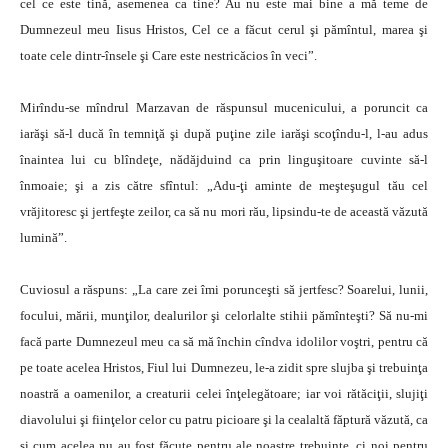
cel ce este tină, asemenea ca tine? Au nu este mai bine a mă teme de
Dumnezeul meu Iisus Hristos, Cel ce a făcut cerul şi pămîntul, marea şi
toate cele dintr-însele şi Care este nestricăcios în veci”.
Mirîndu-se mîndrul Marzavan de răspunsul mucenicului, a poruncit ca
iarăşi să-l ducă în temniţă şi după puţine zile iarăşi scoţîndu-l, l-au adus
înaintea lui cu blîndeţe, nădăjduind ca prin linguşitoare cuvinte să-l
înmoaie; şi a zis către sfîntul: „Adu-ţi aminte de meşteşugul tău cel
vrăjitoresc şi jertfeşte zeilor, ca să nu mori rău, lipsindu-te de această văzută
lumină”.
Cuviosul a răspuns: „La care zei îmi porunceşti să jertfesc? Soarelui, lunii,
focului, mării, munţilor, dealurilor şi celorlalte stihii pămînteşti? Să nu-mi
facă parte Dumnezeul meu ca să mă închin cîndva idolilor voştri, pentru că
pe toate acelea Hristos, Fiul lui Dumnezeu, le-a zidit spre slujba şi trebuinţa
noastră a oamenilor, a creaturii celei înţelegătoare; iar voi rătăciţii, slujiţi
diavolului şi fiinţelor celor cu patru picioare şi la cealaltă făptură văzută, ca
şi cum acelea nu au fost făcute pentru ale noastre trebuinţe, ci noi pentru