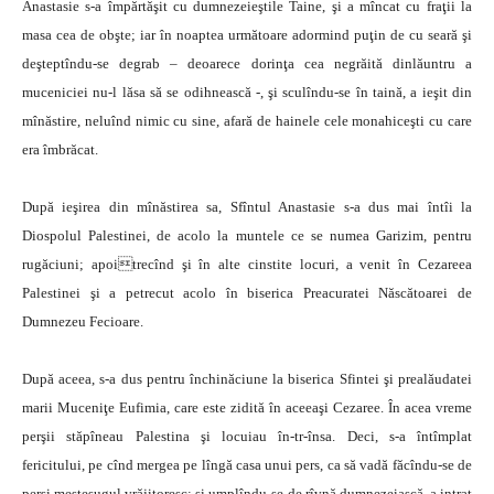
Anastasie s-a împărtăşit cu dumnezeieştile Taine, şi a mîncat cu fraţii la
masa cea de obşte; iar în noaptea următoare adormind puţin de cu seară şi
deşteptîndu-se degrab – deoarece dorinţa cea negrăită dinlăuntru a
muceniciei nu-l lăsa să se odihnească -, şi sculîndu-se în taină, a ieşit din
mînăstire, neluînd nimic cu sine, afară de hainele cele monahiceşti cu care
era îmbrăcat.
După ieşirea din mînăstirea sa, Sfîntul Anastasie s-a dus mai întîi la
Diospolul Palestinei, de acolo la muntele ce se numea Garizim, pentru
rugăciuni; apoitrecînd şi în alte cinstite locuri, a venit în Cezareea
Palestinei şi a petrecut acolo în biserica Preacuratei Născătoarei de
Dumnezeu Fecioare.
După aceea, s-a dus pentru închinăciune la biserica Sfintei şi prealăudatei
marii Muceniţe Eufimia, care este zidită în aceeaşi Cezaree. În acea vreme
perşii stăpîneau Palestina şi locuiau în-tr-însa. Deci, s-a întîmplat
fericitului, pe cînd mergea pe lîngă casa unui pers, ca să vadă făcîndu-se de
perşi meşteşugul vrăjitoresc; şi umplîndu-se de rîvnă dumnezeiască, a intrat