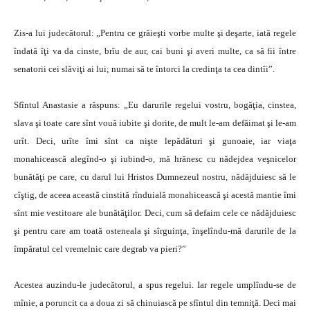
Zis-a lui judecătorul: „Pentru ce grăieşti vorbe multe şi deşarte, iată regele
îndată îţi va da cinste, brîu de aur, cai buni şi averi multe, ca să fii între
senatorii cei slăviţi ai lui; numai să te întorci la credinţa ta cea dintîi”.
Sfîntul Anastasie a răspuns: „Eu darurile regelui vostru, bogăţia, cinstea,
slava şi toate care sînt vouă iubite şi dorite, de mult le-am defăimat şi le-am
urît. Deci, urîte îmi sînt ca nişte lepădături şi gunoaie, iar viaţa
monahicească alegînd-o şi iubind-o, mă hrănesc cu nădejdea veşnicelor
bunătăţi pe care, cu darul lui Hristos Dumnezeul nostru, nădăjduiesc să le
cîştig, de aceea această cinstită rînduială monahicească şi acestă mantie îmi
sînt mie vestitoare ale bunătăţilor. Deci, cum să defaim cele ce nădăjduiesc
şi pentru care am toată osteneala şi sîrguinţa, înşelîndu-mă darurile de la
împăratul cel vremelnic care degrab va pieri?”
Acestea auzindu-le judecătorul, a spus regelui. Iar regele umplîndu-se de
mînie, a poruncit ca a doua zi să chinuiască pe sfîntul din temniţă. Deci mai