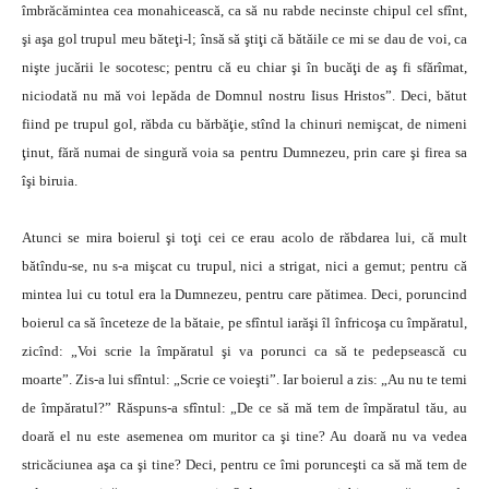
îmbrăcămintea cea monahicească, ca să nu rabde necinste chipul cel sfînt,
şi aşa gol trupul meu băteţi-l; însă să ştiţi că bătăile ce mi se dau de voi, ca
nişte jucării le socotesc; pentru că eu chiar şi în bucăţi de aş fi sfărîmat,
niciodată nu mă voi lepăda de Domnul nostru Iisus Hristos”. Deci, bătut
fiind pe trupul gol, răbda cu bărbăţie, stînd la chinuri nemişcat, de nimeni
ţinut, fără numai de singură voia sa pentru Dumnezeu, prin care şi firea sa
îşi biruia.
Atunci se mira boierul şi toţi cei ce erau acolo de răbdarea lui, că mult
bătîndu-se, nu s-a mişcat cu trupul, nici a strigat, nici a gemut; pentru că
mintea lui cu totul era la Dumnezeu, pentru care pătimea. Deci, poruncind
boierul ca să înceteze de la bătaie, pe sfîntul iarăşi îl înfricoşa cu împăratul,
zicînd: „Voi scrie la împăratul şi va porunci ca să te pedepsească cu
moarte”. Zis-a lui sfîntul: „Scrie ce voieşti”. Iar boierul a zis: „Au nu te temi
de împăratul?” Răspuns-a sfîntul: „De ce să mă tem de împăratul tău, au
doară el nu este asemenea om muritor ca şi tine? Au doară nu va vedea
stricăciunea aşa ca şi tine? Deci, pentru ce îmi porunceşti ca să mă tem de