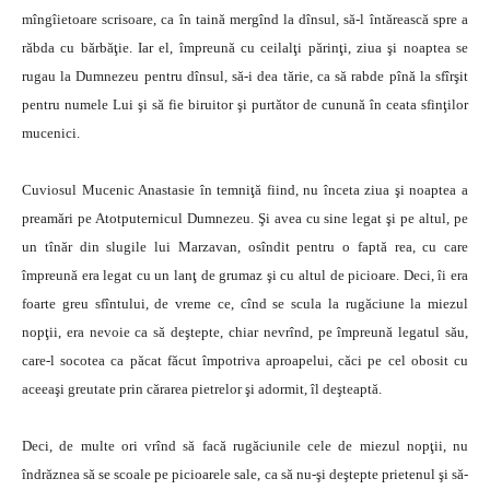
mîngîietoare scrisoare, ca în taină mergînd la dînsul, să-l întărească spre a
răbda cu bărbăţie. Iar el, împreună cu ceilalţi părinţi, ziua şi noaptea se
rugau la Dumnezeu pentru dînsul, să-i dea tărie, ca să rabde pînă la sfîrşit
pentru numele Lui şi să fie biruitor şi purtător de cunună în ceata sfinţilor
mucenici.
Cuviosul Mucenic Anastasie în temniţă fiind, nu înceta ziua şi noaptea a
preamări pe Atotputernicul Dumnezeu. Şi avea cu sine legat şi pe altul, pe
un tînăr din slugile lui Marzavan, osîndit pentru o faptă rea, cu care
împreună era legat cu un lanţ de grumaz şi cu altul de picioare. Deci, îi era
foarte greu sfîntului, de vreme ce, cînd se scula la rugăciune la miezul
nopţii, era nevoie ca să deştepte, chiar nevrînd, pe împreună legatul său,
care-l socotea ca păcat făcut împotriva aproapelui, căci pe cel obosit cu
aceeaşi greutate prin cărarea pietrelor şi adormit, îl deşteaptă.
Deci, de multe ori vrînd să facă rugăciunile cele de miezul nopţii, nu
îndrăznea să se scoale pe picioarele sale, ca să nu-şi deştepte prietenul şi să-