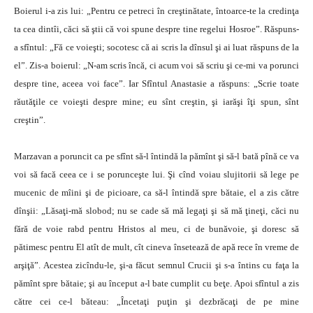
Boierul i-a zis lui: „Pentru ce petreci în creştinătate, întoarce-te la credinţa
ta cea dintîi, căci să ştii că voi spune despre tine regelui Hosroe”. Răspuns-
a sfîntul: „Fă ce voieşti; socotesc că ai scris la dînsul şi ai luat răspuns de la
el”. Zis-a boierul: „N-am scris încă, ci acum voi să scriu şi ce-mi va porunci
despre tine, aceea voi face”. Iar Sfîntul Anastasie a răspuns: „Scrie toate
răutăţile ce voieşti despre mine; eu sînt creştin, şi iarăşi îţi spun, sînt
creştin”.
Marzavan a poruncit ca pe sfînt să-l întindă la pămînt şi să-l bată pînă ce va
voi să facă ceea ce i se porunceşte lui. Şi cînd voiau slujitorii să lege pe
mucenic de mîini şi de picioare, ca să-l întindă spre bătaie, el a zis către
dînşii: „Lăsaţi-mă slobod; nu se cade să mă legaţi şi să mă ţineţi, căci nu
fără de voie rabd pentru Hristos al meu, ci de bunăvoie, şi doresc să
pătimesc pentru El atît de mult, cît cineva însetează de apă rece în vreme de
arşiţă”. Acestea zicîndu-le, şi-a făcut semnul Crucii şi s-a întins cu faţa la
pămînt spre bătaie; şi au început a-l bate cumplit cu beţe. Apoi sfîntul a zis
către cei ce-l băteau: „Încetaţi puţin şi dezbrăcaţi de pe mine