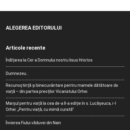
ALEGEREA EDITORULUI
Articole recente
Înălțarea la Cer a Domnului nostru Iisus Hristos
Dumnezeu…
Recunoștință și binecuvântare pentru mamele dătătoare de
viață – din partea preoților Vicariatului Orhei
Marșul pentru viață la cea de-a II-a ediție în s. Lucășeuca, r-l
Orhei: „Pentru viață, cu inimă curată”
Învierea Fiului văduvei din Nain