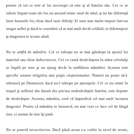
pentru că tot ce este al lui socoteşte că este şi al fratelui său. Cei ce se
iubesc împart toate ale lor, nu ascund nimic unul de altul, şi nu fac diferenţă
între bunurile lor, chiar dacă sunt diferiţi. Ei sunt mai multe trupuri într-un
singur suflet şi dacă te consideri că ai mai mult decât celălalt, te diferenţiezi
şi dragostea te scoate afară.
Nu se umflă de mândrie.
Cel ce iubeşte nu se mai gândeşte la sporul lui
material sau chiar duhovnicesc. Cei ce caută desăvârşirea în afara celorlalţi
se înşală pe sine şi nu ajung decât la umflătura mândriei. Aceasta este
specific tuturor religiilor, mai puţin creştinismului. Nimeni nu poate să-L
iubească pe Dumnezeu dacă nu-l iubeşte pe aproapele. Cel ce nu simte în
trupul şi sufletul său daună din pricina nedesăvârşirii fratelui, este departe
de desăvârşire. Aceasta, mândria, cred că împiedică cel mai mult lucrarea
dragostei. Pentru că mândria te întunecă, nu mai vezi ce face cel de lângă
tine, ci numai de tine îţi pasă.
Nu se poartă necuviincios.
Dacă până acum s-a vorbit la nivel de teorie,