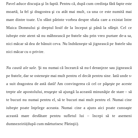
Pavel aduce discuţia şi în faptă. Pentru că, după cum credinţa fără fapte este
moartă, la fel şi dragostea şi cu atât mai mult, ca una ce este numită mai
mare dintre toate. Un sfânt părinte vorbea despre sfiala care a existat între
Maica Domnului şi dreptul Iosif de la început şi până la sfârşit. Cel ce
iubeşte este atent să nu mâhnească pe fratele său prin vreo purtare de-a sa,
nici măcar să dea de bănuit ceva. Nu îndrăzneşte să jignească pe fratele său
nici măcar cu o privire.
Nu caută ale sale.
Şi nu numai că încearcă să nu-l deranjeze sau jignească
pe fratele, dar se osteneşte mai mult pentru el decât pentru sine. Iată unde s-
a suit dragostea de astă dată! Am convingerea că cel ce păşeşte pe aceste
trepte ale apostolului, reuşeşte să ajungă la această minunăţie de stare – să
te bucuri nu numai pentru el, să te bucuri mai mult pentru el. Numai cine
iubeşte poate înţelege aceasta. Numai cine a ajuns aici poate cunoaşte
această mare desfătare pentru sufletul lui – începi să te asemeni
dumnezeirii(după cum mărturisesc Părinţii).