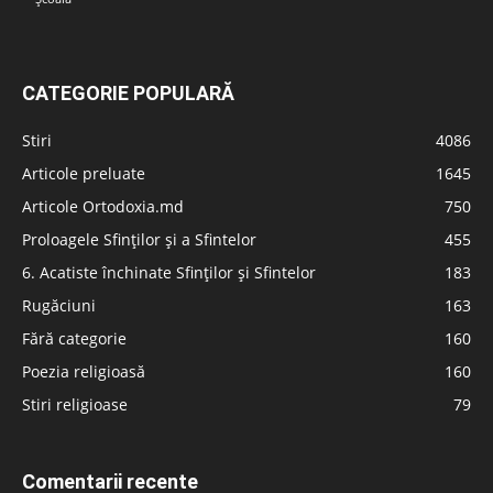
CATEGORIE POPULARĂ
Stiri
4086
Articole preluate
1645
Articole Ortodoxia.md
750
Proloagele Sfinților și a Sfintelor
455
6. Acatiste închinate Sfinților și Sfintelor
183
Rugăciuni
163
Fără categorie
160
Poezia religioasă
160
Stiri religioase
79
Comentarii recente