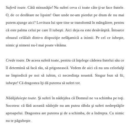
S
uferă toate.
Câtă minunăţie! Nu suferi ceva ci toate câte ţi-ar face fratele.
O, de ce desfătare ne lipsim! Oare unde ne-am pierdut pe drum de nu mai
putem ajunge aici? Lovitura lui spre tine se transformă în mângâiere, pentru
că este palma celui pe care îl iubeşti. Aici deja ea este desăvârşită. Întoarce
obrazul celălalt dintr-o dispoziţie nefăţarnică a inimii. Pe cel ce iubeşte,
nimic şi nimeni nu-l mai poate vătăma.
Crede toate.
De aceea suferă toate, pentru că înţelege căderea fratelui său ce
îl determină să facă rău, să prigonească. Vedem de aici că nu ura celorlalţi
ne împiedică pe noi să iubim, ci necredinţa noastră. Singur bun să fii,
iubeşte! Că dragostea îţi dă puterea să suferi tot.
Nădăjduieşte toate.
Şi suferi în nădejdea că Domnul ne va schimba pe toţi.
Socotesc că fără această nădejde nu am putea răbda şi suferi nedreptăţile
aproapelui. Dragostea are puterea şi de a schimba, de a îndrepta. Cu nimic
nu te păgubeşte.