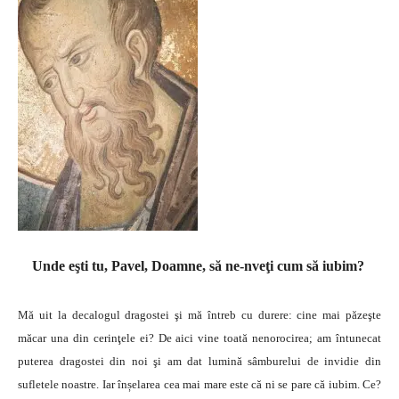
Unde eşti tu, Pavel, Doamne, să ne-nveţi cum să iubim?
Mă uit la decalogul dragostei şi mă întreb cu durere: cine mai păzeşte
măcar una din cerinţele ei? De aici vine toată nenorocirea; am întunecat
puterea dragostei din noi şi am dat lumină sâmburelui de invidie din
sufletele noastre. Iar înșelarea cea mai mare este că ni se pare că iubim. Ce?