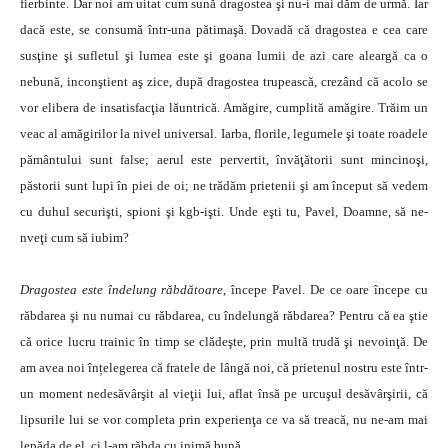
fierbinte. Dar noi am uitat cum sună dragostea şi nu-i mai dăm de urmă. Iar
dacă este, se consumă într-una pătimaşă. Dovadă că dragostea e cea care
susţine şi sufletul şi lumea este şi goana lumii de azi care aleargă ca o
nebună, inconştient aş zice, după dragostea trupească, crezând că acolo se
vor elibera de insatisfacţia lăuntrică. Amăgire, cumplită amăgire. Trăim un
veac al amăgirilor la nivel universal. Iarba, florile, legumele şi toate roadele
pământului sunt false; aerul este pervertit, învăţătorii sunt mincinoşi,
păstorii sunt lupi în piei de oi; ne trădăm prietenii şi am început să vedem
cu duhul securişti, spioni şi kgb-işti. Unde eşti tu, Pavel, Doamne, să ne-
nveţi cum să iubim?
Dragostea este îndelung răbdătoare
, începe Pavel. De ce oare începe cu
răbdarea şi nu numai cu răbdarea, cu îndelungă răbdarea? Pentru că ea ştie
că orice lucru trainic în timp se clădeşte, prin multă trudă şi nevoinţă. De
am avea noi înțelegerea că fratele de lângă noi, că prietenul nostru este într-
un moment nedesăvârşit al vieţii lui, aflat însă pe urcuşul desăvârşirii, că
lipsurile lui se vor completa prin experienţa ce va să treacă, nu ne-am mai
lepăda de el, ci l-am răbda cu inimă bună.