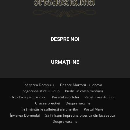
DESPRE NOI
URMAȚI-NE
Înălțarea Domnului
Despre Martorii lui Iehova
pogorirea-sfintului-duh
Piedici în calea mîntuirii
Ortodoxia pentru copii
Păcatul avortului
Păcatul vrăjitoriilor
Crucea preoției
Despre vaccine
Frământările sufletești ale tinerilor
Postul Mare
Învierea Domnului
Sa finisam impreuna biserica din lucaseuca
Despre vaccine