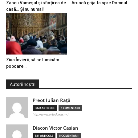
Zaheu Vameșul și sfințirea de
Aruncă grija ta spre Domnul…
casă… Și nu numai!
Ziua Învierii, să ne luminăm
popoare…
Autorii noștri
Preot Iulian Raţă
3878 ARTICOLE
6 COMENTARII
http://www.ortodoxia.md
Diacon Victor Casian
581 ARTICOLE
5 COMENTARII