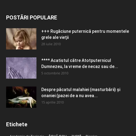
POSTĂRI POPULARE
+++ Rugăciune puternică pentru momentele
grele ale vieţii
28 iulie 2010
**** Acatistul către Atotputernicul
Dumnezeu, la vreme de necaz sau de...
5 octombrie 2010
Despre păcatul malahiei (masturbării) şi
onaniei (pazei de a nu avea...
15 aprilie 2010
Etichete