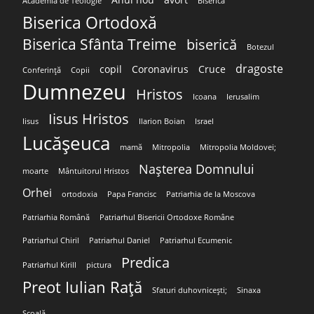
Anul nou
avort
Academia de Teologie
Biserica
Biserica Ortodoxă
Biserica Sfânta Treime
biserică
Botezul
dragoste
copil
Coronavirus
Cruce
Conferință
Copii
Dumnezeu
Hristos
Icoana
Ierusalim
Iisus Hristos
Iisus
Ilarion Boian
Israel
Lucășeuca
mamă
Mitropolia
Mitropolia Moldovei;
Nașterea Domnului
moarte
Mântuitorul Hristos
Orhei
ortodoxia
Papa Francisc
Patriarhia de la Moscova
Patriarhia Română
Patriarhul Bisericii Ortodoxe Române
Patriarhul Chiril
Patriarhul Daniel
Patriarhul Ecumenic
Predica
Patriarhul Kirill
pictura
Preot Iulian Rață
Sfaturi duhovnicești;
Sinaxa
Școală