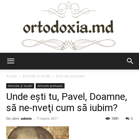
Ortodoxia.md
Acasă
Articole şi studii
Articole preluate
Articole şi studii
Articole preluate
Unde eşti tu, Pavel, Doamne,
să ne-nveţi cum să iubim?
De către
admin
-
7 martie 2011
1091
0