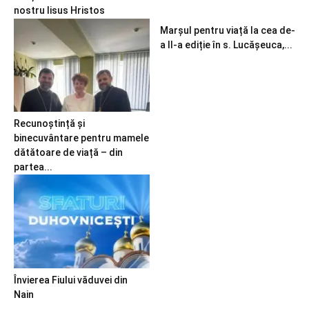
nostru Iisus Hristos
Marșul pentru viață la cea de-
a II-a ediție în s. Lucășeuca,...
Recunoștință și
binecuvântare pentru mamele
dătătoare de viață – din
partea...
Învierea Fiului văduvei din
Nain