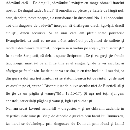
Adevărul cică… De dragul „adevărului” mânjim cu sânge obrazul fratelui
nostru. De dragul „adevărului” îl omorâm cu pietre pe fratele de lângă noi,
care, deodată, peste noapte, s-a transformat în duşmanul No. 1 al poporului.
Tot din dragoste de „adevăr” începem să distingem dracii kgb-işti, dracii
cia-işti, dracii securişti. Şi ca unii care am plinit toate poruncile
Evangheliei, ca unii ce ne-am arătat adevăraţi povăţuitori de suflete şi
modele destoinice de urmat, începem să îi vădim pe aceşti „draci securişti”
în numele Scripturii, că deh… spune Scriptura: „De-ţi va greşi ţie fratele
tău, mergi, mustră-l pe el între tine şi el singur. Şi de te va asculta, ai
câştigat pe fratele tău. Iar de nu te va asculta, ia cu tine încă unul sau doi, ca
din gura a doi sau trei martori să se statornicească tot cuvântul. Şi de nu-i
va asculta pe ei, spune-l Bisericii; iar de nu va asculta nici de Biserică, să-ţi
fie ţie ca un păgân şi vameş”(Mt. 18:15-17). Şi aşa noi toţi ajungem
apostoli, iar ceilalţi păgâni şi vameşi, kgb-işti şi cia-işti.
Noi am secat izvorul nemuririi – dragostea – şi ne chinuim zadarnic în
deşertăciunile lumeşti. Viaţa de dincolo o gustăm prin harul lui Dumnezeu,
iar harul se dobândeşte prin dragostea de Domnul, prin râvnă şi inimă