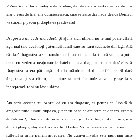
Rabdă toate.
Iar aminteşte de răbdare, dar de data aceasta cred că de una
mai presus de fire, una dumnezeiască, care se naşte din nădejdea că Domnul
va stabili şi pacea şi dreptatea şi adevărul.
Dragostea nu cade niciodată.
Şi ajuns aici, nimeni nu te mai poate clinti.
Eşti mai tare decât toţi puternicii lumii care au furat scaunele din faţă. Află
că, dacă dragostea ta s-a transformat la un moment dat în ură sau nu a putut
trece cu vederea neajunsurile fratelui, acea dragoste nu era desăvârşită.
Dragostea ta era pătimaşă, ori din mândrie, ori din desfrânare. Şi dacă
dragostea ţi s-a clintit, ia aminte şi vezi de unde a venit greșeala şi
îndreptează-te şi nu lăsa iubirea.
Am scris acestea nu pentru că eu am dragoste, ci pentru că, lipsită de
dragoste fiind, jindui după ea, şi pentru ca să ne amintim ce departe suntem
de Adevăr. Şi dureros este să vezi, cum sfâşiindu-se fraţii între ei în goana
după kgb-işti, sfâşiem Biserica lui Hristos. Să ne temem de cei ce ne ucid
sufletul şi să ne punem întrebarea: Nu cumva invidia este mult mai mare