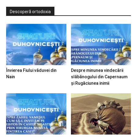
Descoperă ortodoxia
Învierea Fiului văduvei din
Despre minunea vindecării
Nain
slăbănogului din Capernaum
și Rugăciunea inimii