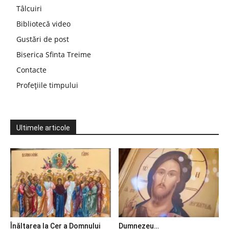
Tâlcuiri
Bibliotecă video
Gustări de post
Biserica Sfinta Treime
Contacte
Profețiile timpului
Ultimele articole
Înălțarea la Cer a Domnului
Dumnezeu…