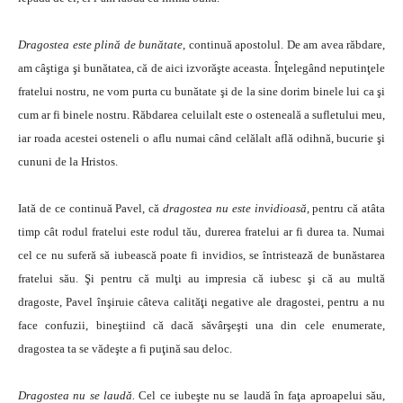
Dragostea este plină de bunătate
, continuă apostolul. De am avea răbdare,
am câştiga şi bunătatea, că de aici izvorăşte aceasta. Înţelegând neputinţele
fratelui nostru, ne vom purta cu bunătate şi de la sine dorim binele lui ca şi
cum ar fi binele nostru. Răbdarea celuilalt este o osteneală a sufletului meu,
iar roada acestei osteneli o aflu numai când celălalt află odihnă, bucurie şi
cununi de la Hristos.
Iată de ce continuă Pavel, că
dragostea nu este invidioasă
, pentru că atâta
timp cât rodul fratelui este rodul tău, durerea fratelui ar fi durea ta. Numai
cel ce nu suferă să iubească poate fi invidios, se întristează de bunăstarea
fratelui său. Şi pentru că mulţi au impresia că iubesc şi că au multă
dragoste, Pavel înşiruie câteva calităţi negative ale dragostei, pentru a nu
face confuzii, bineştiind că dacă săvârşeşti una din cele enumerate,
dragostea ta se vădeşte a fi puţină sau deloc.
Dragostea nu se laudă.
Cel ce iubeşte nu se laudă în faţa aproapelui său,