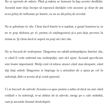
Nu se aprinde de mânie.
Până şi mânia se înmoaie în faţa acestei desfătări.
Această stare deja începe să topească răutăţile cele ascunse şi chiar de am
avea prilej de tulburare pe fratele, ea nu ne dă prilej de revoltă.
Nu se gândeşte la rău.
Chiar dacă fratele te-a supărat, a greşit înaintea ta, tu
ne te poţi răzbuna pe el, pentru că ea(dragostea) şi-a pus deja pecetea în
inima ta. Şi chiar dacă te superi nu poţi să-i faci rău.
Nu se bucură de nedreptate.
Dragostea nu rabdă nedreptăţirea fratelui său,
ci când îl vede suferind sau nedreptăţit, sare să-l ajute. Această specificare
este foarte importantă. Mulţi cred că iubesc atunci când stau deoparte, când
alţi fraţi suferă. Dragostea te împinge la o atitudine de a ajuta pe cel în
suferinţă, fără ca acesta să-ţi ceară ajutorul.
Ci se bucură de adevăr.
Aceasta s-a spus pentru a arăta că dacă nu arzi când
celălalt e în suferinţă, te-ai abătut de la adevăr; mergi pe o cale strâmbă,
care-ţi ascunde drumul desăvârşirii.