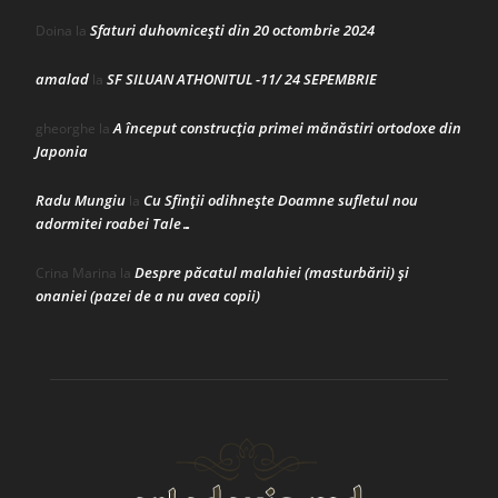
Sfaturi duhovnicești din 20 octombrie 2024
Doina
la
amalad
SF SILUAN ATHONITUL -11/ 24 SEPEMBRIE
la
A început construcţia primei mănăstiri ortodoxe din
gheorghe
la
Japonia
Radu Mungiu
Cu Sfinții odihnește Doamne sufletul nou
la
adormitei roabei Tale…
Despre păcatul malahiei (masturbării) şi
Crina Marina
la
onaniei (pazei de a nu avea copii)