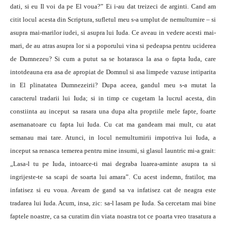
dati, si eu Il voi da pe El voua?” Ei i-au dat treizeci de arginti. Cand am
citit locul acesta din Scriptura, sufletul meu s-a umplut de nemultumire – si
asupra mai-marilor iudei, si asupra lui Iuda.
Ce aveau in vedere acesti mai-
mari, de au atras asupra lor si a poporului vina si pedeapsa pentru uciderea
de Dumnezeu? Si cum a putut sa se hotarasca la asa o fapta Iuda, care
intotdeauna era asa de apropiat de Domnul si asa limpede vazuse intiparita
in El plinatatea Dumnezeirii? Dupa aceea, gandul meu s-a mutat la
caracterul tradarii lui Iuda; si in timp ce cugetam la lucrul acesta, din
constiinta au inceput sa rasara una dupa alta propriile mele fapte, foarte
asemanatoare cu fapta lui Iuda. Cu cat ma gandeam mai mult, cu atat
semanau mai tare. Atunci, in locul nemultumirii impotriva lui Iuda, a
inceput sa renasca temerea pentru mine insumi, si glasul launtric mi-a grait:
„Lasa-l tu pe Iuda, intoarce-ti mai degraba luarea-aminte asupra ta si
ingrijeste-te sa scapi de soarta lui amara”. Cu acest indemn, fratilor, ma
infatisez si eu voua. Aveam de gand sa va infatisez cat de neagra este
tradarea lui Iuda. Acum, insa, zic: sa-l lasam pe Iuda. Sa cercetam mai bine
faptele noastre, ca sa curatim din viata noastra tot ce poarta vreo trasatura a