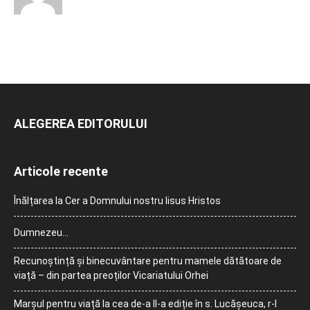
ALEGEREA EDITORULUI
Articole recente
Înălțarea la Cer a Domnului nostru Iisus Hristos
Dumnezeu…
Recunoștință și binecuvântare pentru mamele dătătoare de
viață – din partea preoților Vicariatului Orhei
Marșul pentru viață la cea de-a II-a ediție în s. Lucășeuca, r-l