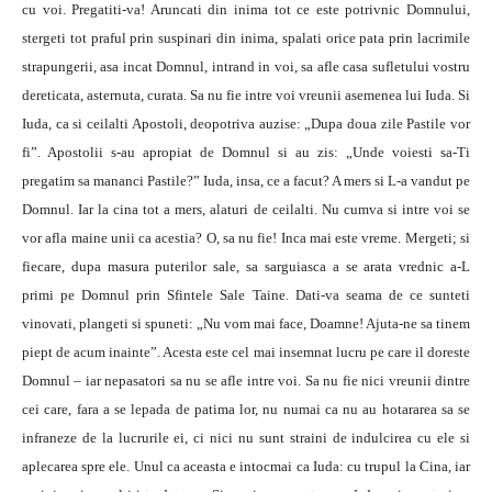
cu voi. Pregatiti-va! Aruncati din inima tot ce este potrivnic Domnului,
stergeti tot praful prin suspinari din inima, spalati orice pata prin lacrimile
strapungerii, asa incat Domnul, intrand in voi, sa afle casa sufletului vostru
dereticata, asternuta, curata. Sa nu fie intre voi vreunii asemenea lui Iuda. Si
Iuda, ca si ceilalti Apostoli, deopotriva auzise: „Dupa doua zile Pastile vor
fi”. Apostolii s-au apropiat de Domnul si au zis: „Unde voiesti sa-Ti
pregatim sa mananci Pastile?” Iuda, insa, ce a facut? A mers si L-a vandut pe
Domnul. Iar la cina tot a mers, alaturi de ceilalti. Nu cumva si intre voi se
vor afla maine unii ca acestia? O, sa nu fie! Inca mai este vreme. Mergeti; si
fiecare, dupa masura puterilor sale, sa sarguiasca a se arata vrednic a-L
primi pe Domnul prin Sfintele Sale Taine. Dati-va seama de ce sunteti
vinovati, plangeti si spuneti: „Nu vom mai face, Doamne! Ajuta-ne sa tinem
piept de acum inainte”. Acesta este cel mai insemnat lucru pe care il doreste
Domnul – iar nepasatori sa nu se afle intre voi. Sa nu fie nici vreunii dintre
cei care, fara a se lepada de patima lor, nu numai ca nu au hotararea sa se
infraneze de la lucrurile ei, ci nici nu sunt straini de indulcirea cu ele si
aplecarea spre ele. Unul ca aceasta e intocmai ca Iuda: cu trupul la Cina, iar