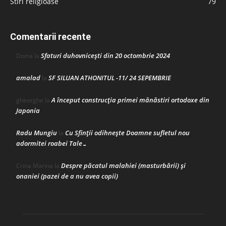
Stiri religioase
79
Comentarii recente
Sfaturi duhovnicești din 20 octombrie 2024
Doina
la
amalad
SF SILUAN ATHONITUL -11/ 24 SEPEMBRIE
la
A început construcţia primei mănăstiri ortodoxe din
gheorghe
la
Japonia
Radu Mungiu
Cu Sfinții odihnește Doamne sufletul nou
la
adormitei roabei Tale…
Despre păcatul malahiei (masturbării) şi
Crina Marina
la
onaniei (pazei de a nu avea copii)