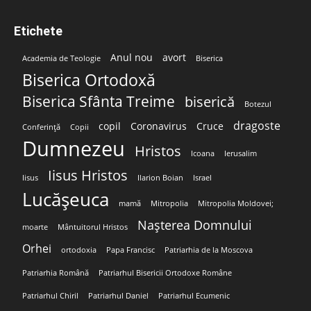
Etichete
Anul nou
avort
Academia de Teologie
Biserica
Biserica Ortodoxă
Biserica Sfânta Treime
biserică
Botezul
dragoste
copil
Coronavirus
Cruce
Conferință
Copii
Dumnezeu
Hristos
Icoana
Ierusalim
Iisus Hristos
Iisus
Ilarion Boian
Israel
Lucășeuca
mamă
Mitropolia
Mitropolia Moldovei;
Nașterea Domnului
moarte
Mântuitorul Hristos
Orhei
ortodoxia
Papa Francisc
Patriarhia de la Moscova
Patriarhia Română
Patriarhul Bisericii Ortodoxe Române
Patriarhul Chiril
Patriarhul Daniel
Patriarhul Ecumenic