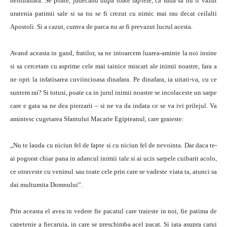
neinfranata. Se poate, judecand dupa toate faptele, ca Iuda sa nu fi vazut
uratenia patimii sale si sa nu se fi crezut cu nimic mai rau decat ceilalti
Apostoli. Si a cazut, cumva de parca nu ar fi prevazut lucrul acesta.
Avand aceasta in gand, fratilor, sa ne intoarcem luarea-aminte la noi insine
si sa cercetam cu asprime cele mai tainice miscari ale inimii noastre, fara a
ne opri la infatisarea cuviincioasa dinafara. Pe dinafara, ia uitati-va, cu ce
suntem rai? Si totusi, poate ca in jurul inimii noastre se incolaceste un sarpe
care e gata sa ne dea pierzarii – si ne va da indata ce se va ivi prilejul. Va
amintesc cugetarea Sfantului Macarie Egipteanul, care graieste:
„Nu te lauda cu niciun fel de fapte si cu niciun fel de nevointa. Dar daca te-
ai pogorat chiar pana in adancul inimii tale si ai ucis sarpele cuibarit acolo,
ce otraveste cu veninul sau toate cele prin care se vadeste viata ta, atunci sa
dai multumita Domnului”.
Prin aceasta el avea in vedere fie pacatul care traieste in noi, fie patima de
capetenie a fiecaruia, in care se preschimba acel pacat. Si iata asupra carui