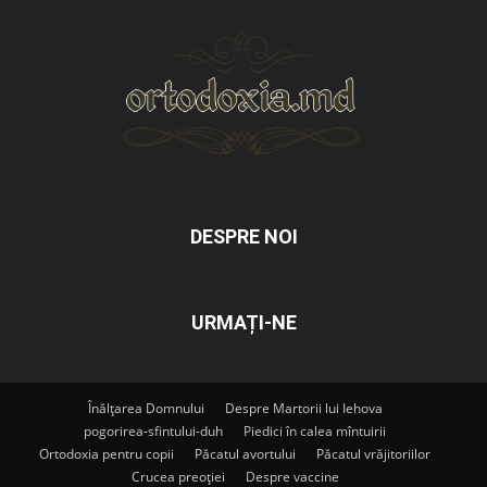
DESPRE NOI
URMAȚI-NE
Înălțarea Domnului
Despre Martorii lui Iehova
pogorirea-sfintului-duh
Piedici în calea mîntuirii
Ortodoxia pentru copii
Păcatul avortului
Păcatul vrăjitoriilor
Crucea preoției
Despre vaccine