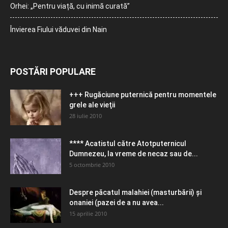
Orhei: „Pentru viață, cu inimă curată”
Învierea Fiului văduvei din Nain
POSTĂRI POPULARE
+++ Rugăciune puternică pentru momentele
grele ale vieţii
28 iulie 2010
**** Acatistul către Atotputernicul
Dumnezeu, la vreme de necaz sau de...
5 octombrie 2010
Despre păcatul malahiei (masturbării) şi
onaniei (pazei de a nu avea...
15 aprilie 2010