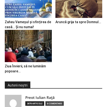
Zaheu Vameșul și sfințirea de
Aruncă grija ta spre Domnul…
casă… Și nu numai!
Ziua Învierii, să ne luminăm
popoare…
Autorii noștri
Preot Iulian Raţă
3878 ARTICOLE
6 COMENTARII