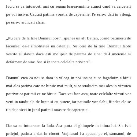
lucru sa va intoarceti mai cu seama luarea-aminte atunci cand va cercetati
pe voi insiva. Cautati patima voastra de capetenie. Pe ea s-o dati in vileag,
pe ea s-o aruncati afara.
„Nu cere de la tine Domnul post”, spunea un alt Batran, „cand patimesti de
lacomie: da-I simplitatea milosteniei. Nu cere de la tine Domnul fapte
vestite si slavite daca esti molipsit de parerea de sine: da-I smerenie si
defaimare de sine. Asa si in toate celelalte privinte”.
Domnul vrea ca noi sa dam in vileag in noi insine si sa fagaduim a birui
mai ales patima care ne biruie mai mult, si sa stralucim mai ales in virtutea
potrivnica patimii ce ne biruie. Daca vei face asta, toate celelalte virtuti vor
veni in randuiala de lupta si cu putere, iar patimile vor slabi, fiindca ele se
tin de obicei in jurul patimii noastre de capetenie.
Dar sa ne intoarcem la Iuda. Asa purta el ghimpele in inima lui. S-a ivit
prilejul, patima a dat in clocot. Vrajmasul l-a apucat pe el, sarmanul, de