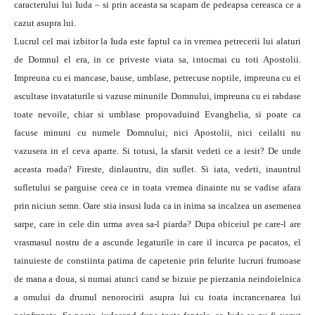
caracterului lui Iuda – si prin aceasta sa scapam de pedeapsa cereasca ce a
cazut asupra lui.
Lucrul cel mai izbitor la Iuda este faptul ca in vremea petrecerii lui alaturi
de Domnul el era, in ce priveste viata sa, intocmai cu toti Apostolii.
Impreuna cu ei mancase, bause, umblase, petrecuse noptile, impreuna cu ei
ascultase invataturile si vazuse minunile Domnului, impreuna cu ei rabdase
toate nevoile, chiar si umblase propovaduind Evanghelia, si poate ca
facuse minuni cu numele Domnului; nici Apostolii, nici ceilalti nu
vazusera in el ceva aparte. Si totusi, la sfarsit vedeti ce a iesit? De unde
aceasta roada? Fireste, dinlauntru, din suflet. Si iata, vedeti, inauntrul
sufletului se parguise ceea ce in toata vremea dinainte nu se vadise afara
prin niciun semn. Oare stia insusi Iuda ca in inima sa incalzea un asemenea
sarpe, care in cele din urma avea sa-l piarda? Dupa obiceiul pe care-l are
vrasmasul nostru de a ascunde legaturile in care il incurca pe pacatos, el
tainuieste de constiinta patima de capetenie prin felurite lucruri frumoase
de mana a doua, si numai atunci cand se bizuie pe pierzania neindoielnica
a omului da drumul nenorocirii asupra lui cu toata incrancenarea lui