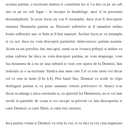
aceasta patima, a incetosat mintea si constiinta lui si l-a dus ca pe un orb
sau ca pe un rob legat – la inceput la faradelege, apoi si la pierzania
deznadajduirii. Si acest lucru nu s-ar fi intamplat, daca si-ar fi descoperit
inaintea Domnului patima sa. Doctorul sufletelor ar fi tamaduit indata
boala sufletului sau- si Iuda ar fi fost mantuit. Acelasi lucru se va intampla
si cu noi daca nu vom descoperi parintelui duhovnicesc patima noastra.
Acum ea sta potolita; dar, mai apoi, numi sa se iveasca prilejul si indata va
urma caderea. Iar daca ne vom descoperi patima, ne vom strapunge, vom
lua hotararea de a nu ne lasa infranti si vom cere ajutor de la Domnul, fara
indoiala ca o sa rezistam: fiindca mai mare este Cel ce este intru voi decat
cel ce este in lume (I In 4,4). Prin harul Sau, Domnul va ucide in clipa
dezlegarii patima si va pune samanta virtutii potrivnice ei. Atunci n-ai
decat sa adaugi o mica osteneala si, cu ajutorul lui Dumnezeu, nu te vei mai
tavali in patimile de ocara si vei incepe sa privesti cu fata descoperita si
catre Domnul, si catre Sfinti, si catre toti crestinii.
Inca putina vreme si Domnul va veni la voi, si va face la voi cina impreuna