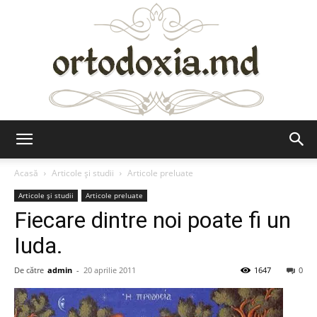
Ortodoxia.md
Acasă
Articole şi studii
Articole preluate
Articole şi studii
Articole preluate
Fiecare dintre noi poate fi un
Iuda.
De către
admin
-
20 aprilie 2011
1647
0