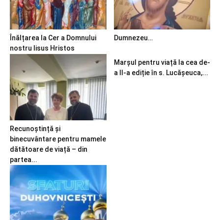
Înălțarea la Cer a Domnului
Dumnezeu…
nostru Iisus Hristos
Marșul pentru viață la cea de-
a II-a ediție în s. Lucășeuca,...
Recunoștință și
binecuvântare pentru mamele
dătătoare de viață – din
partea...