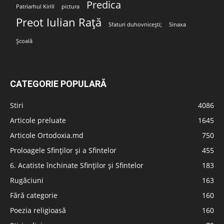
Predica
Patriarhul Kirill
pictura
Preot Iulian Rață
Sfaturi duhovnicești;
Sinaxa
Școală
CATEGORIE POPULARĂ
Stiri
4086
Articole preluate
1645
Articole Ortodoxia.md
750
Proloagele Sfinților și a Sfintelor
455
6. Acatiste închinate Sfinților și Sfintelor
183
Rugăciuni
163
Fără categorie
160
Poezia religioasă
160