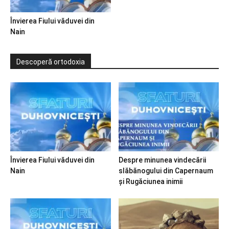
Învierea Fiului văduvei din
Nain
Descoperă ortodoxia
Învierea Fiului văduvei din
Despre minunea vindecării
Nain
slăbănogului din Capernaum
și Rugăciunea inimii