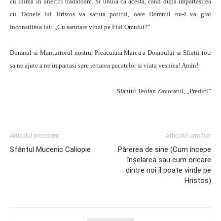
cu inima in uneltiri tradatoare. Si unuia ca acesta, cand dupa impartasirea
cu Tainele lui Hristos va saruta potirul, oare Domnul nu-I va grai
inconstiinta lui: „Cu sarutare vinzi pe Fiul Omului?”
Domnul si Mantuitorul nostru, Preacurata Maica a Domnului si Sfintii toti
sa ne ajute a ne impartasi spre iertarea pacatelor si viata vesnica! Amin!
Sfantul Teofan Zavoratul, „Predici”
Articolul precedent
Articolul următor
Sfântul Mucenic Caliopie
Părerea de sine (Cum începe
înşelarea sau cum oricare
dintre noi îl poate vinde pe
Hristos)