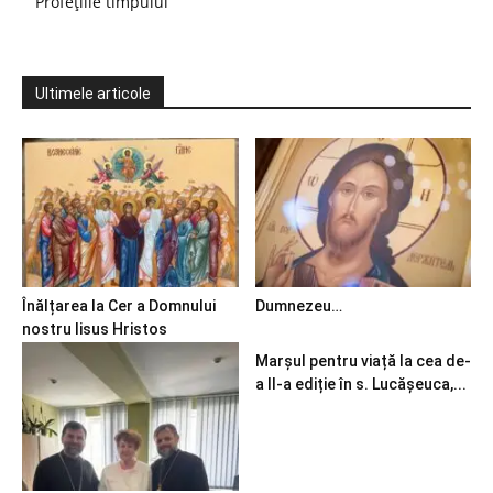
Profețiile timpului
Ultimele articole
Înălțarea la Cer a Domnului
Dumnezeu…
nostru Iisus Hristos
Marșul pentru viață la cea de-
a II-a ediție în s. Lucășeuca,...