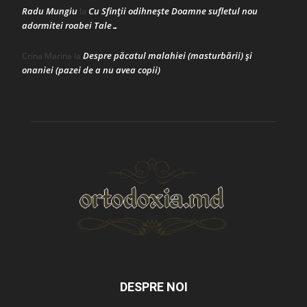
Radu Mungiu
Cu Sfinții odihnește Doamne sufletul nou
la
adormitei roabei Tale…
Despre păcatul malahiei (masturbării) şi
Crina Marina
la
onaniei (pazei de a nu avea copii)
DESPRE NOI