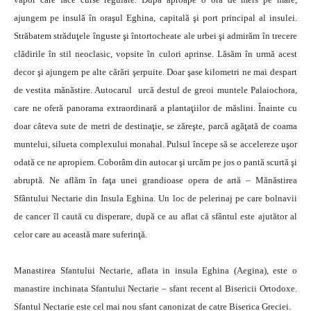
ajungem pe insulă în oraşul Eghina, capitală şi port principal al insulei.
Străbatem străduţele înguste şi întor­tocheate ale urbei şi admirăm în trecere
clădirile în stil neoclasic, vopsite în culori aprinse. Lăsăm în urmă acest
decor şi ajungem pe alte cărări şerpuite. Doar şase kilometri ne mai despart
de vestita mănăstire. Autocarul ur­că destul de greoi muntele Palaiochora,
care ne oferă pa­norama extraordinară a plan­taţiilor de măslini. Înainte cu
doar câteva sute de metri de destinaţie, se zăreşte, parcă agăţată de coama
muntelui, silueta complexului monahal. Pulsul începe să se accelereze uşor
odată ce ne apropiem. Coborâm din autocar şi urcăm pe jos o pantă scurtă şi
abruptă. Ne aflăm în faţa unei grandioase opera de artă – Mănăstirea
Sfântului Nectarie din Insula Eghina. Un loc de pelerinaj pe care bolnavii
de cancer îl caută cu disperare, după ce au aflat că sfântul este ajutător al
celor care au această mare suferinţă.
Manastirea Sfantului Nectarie, aflata in insula Eghina (Aegina), este o
manastire inchinata Sfantului Nectarie – sfant recent al Bisericii Ortodoxe.
Sfantul Nectarie este cel mai nou sfant canonizat de catre Biserica Greciei.