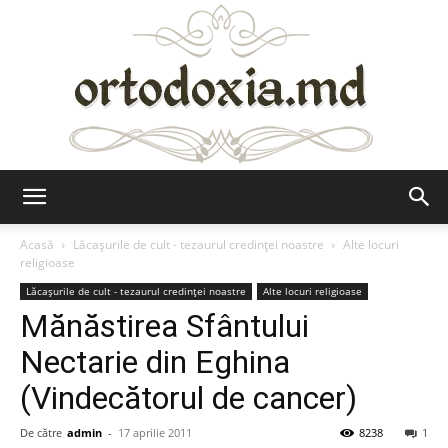
Ortodoxia.md
Acasă
Lăcaşurile de cult - tezaurul credinţei noastre
Alte locuri
religioase
Lăcaşurile de cult - tezaurul credinţei noastre
Alte locuri religioase
Mănăstirea Sfântului
Nectarie din Eghina
(Vindecătorul de cancer)
De către
admin
-
17 aprilie 2011
8238
1