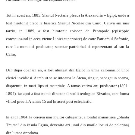
Tot in acest an, 1885, Sfantul Nectarie pleaca la Alexandria – Egipt, unde a
fost hirotonit preot la biserica Sfantul Nicolae din Cairo. Cativa ani mai
tarziu, in 1889, a fost hirotonit episcop de Pentapole (episcopie
corespunzind in acea vreme Libiei superioare) de catre Patriarhul Sofronie,
care l-a numit si predicator, secretar partriarhal si reprezentant al sau la
Cairo.
Dar, dupa doar un an, a fost alungat din Egipt in urma calomniilor unor
clerici invidiosi. A trebuit sa se intoarca la Atena, singur, nebagat in seama,
dispretuit, in mari lipsuri materiale. A ramas cativa ani predicator (1891-
1894), iar apoi a fost numit director al scolii teologice Rizarios, care forma
viitori preoti. A ramas 15 ani in acest post ecleziastic.
In anul 1904, la cererea mai multor calugarite, a fondat manastirea „Sfanta
Treime” din insula Egina, devenita azi unul din marile locuri de pelerinaj
din lumea ortodoxa.