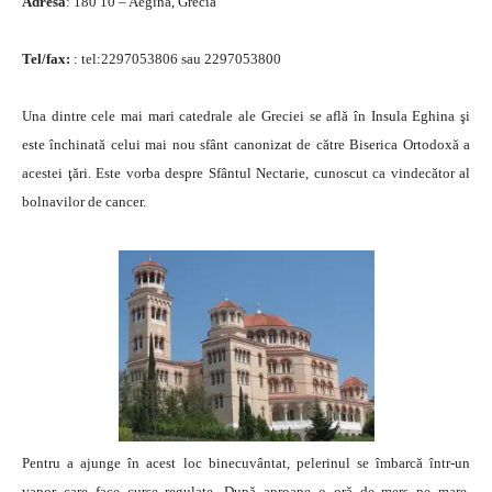
Adresa
: 180 10 – Aegina, Grecia
Tel/fax:
: tel:2297053806 sau 2297053800
Una dintre cele mai mari catedrale ale Greciei se află în Insula Eghina şi
este închinată celui mai nou sfânt canonizat de către Biserica Ortodoxă a
acestei ţări. Este vorba despre Sfântul Nectarie, cunoscut ca vindecător al
bolnavilor de cancer.
Pentru a ajunge în acest loc binecuvântat, pele­rinul se îmbarcă într-un
vapor care face curse regulate. După aproape o oră de mers pe mare,