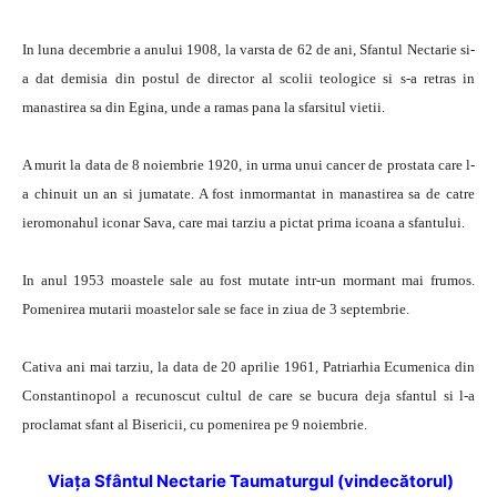
In luna decembrie a anului 1908, la varsta de 62 de ani, Sfantul Nectarie si-
a dat demisia din postul de director al scolii teologice si s-a retras in
manastirea sa din Egina, unde a ramas pana la sfarsitul vietii.
A murit la data de 8 noiembrie 1920, in urma unui cancer de prostata care l-
a chinuit un an si jumatate. A fost inmormantat in manastirea sa de catre
ieromonahul iconar Sava, care mai tarziu a pictat prima icoana a sfantului.
In anul 1953 moastele sale au fost mutate intr-un mormant mai frumos.
Pomenirea mutarii moastelor sale se face in ziua de 3 septembrie.
Cativa ani mai tarziu, la data de 20 aprilie 1961, Patriarhia Ecumenica din
Constantinopol a recunoscut cultul de care se bucura deja sfantul si l-a
proclamat sfant al Bisericii, cu pomenirea pe 9 noiembrie.
Viaţa Sfântul Nectarie Taumaturgul (vindecătorul)