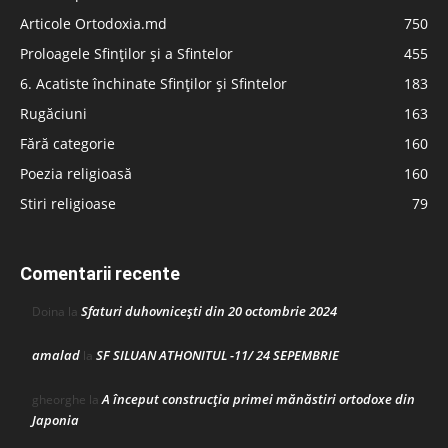
Articole Ortodoxia.md
750
Proloagele Sfinților și a Sfintelor
455
6. Acatiste închinate Sfinților și Sfintelor
183
Rugăciuni
163
Fără categorie
160
Poezia religioasă
160
Stiri religioase
79
Comentarii recente
Sfaturi duhovnicești din 20 octombrie 2024
Doina
la
amalad
SF SILUAN ATHONITUL -11/ 24 SEPEMBRIE
la
A început construcţia primei mănăstiri ortodoxe din
gheorghe
la
Japonia