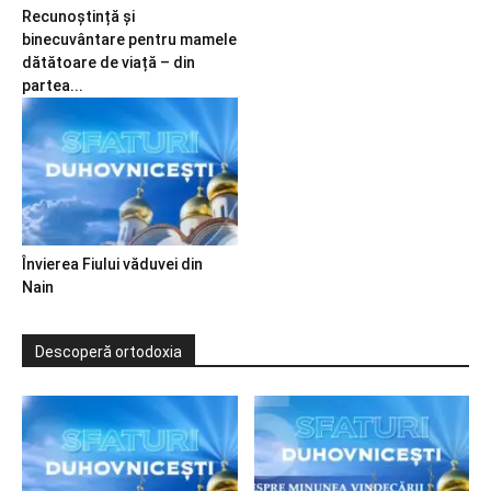
Recunoștință și
binecuvântare pentru mamele
dătătoare de viață – din
partea...
Învierea Fiului văduvei din
Nain
Descoperă ortodoxia