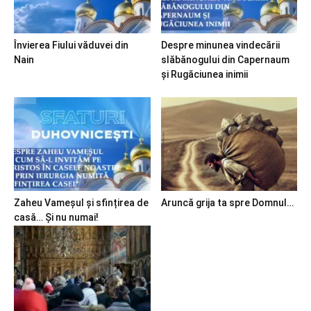
Învierea Fiului văduvei din
Despre minunea vindecării
Nain
slăbănogului din Capernaum
și Rugăciunea inimii
Zaheu Vameșul și sfințirea de
Aruncă grija ta spre Domnul…
casă… Și nu numai!