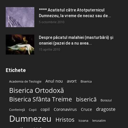
**** Acatistul către Atotputernicul
Dumnezeu, la vreme de necaz sau de...
5 octombrie 2010
Despre păcatul malahiei (masturbării) şi
onaniei (pazei de a nu avea...
15 aprilie 2010
Etichete
Anul nou
avort
Academia de Teologie
Biserica
Biserica Ortodoxă
Biserica Sfânta Treime
biserică
Botezul
dragoste
copil
Coronavirus
Cruce
Conferință
Copii
Dumnezeu
Hristos
Icoana
Ierusalim