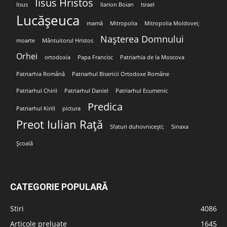
Iisus Hristos
Iisus
Ilarion Boian
Israel
Lucășeuca
mamă
Mitropolia
Mitropolia Moldovei;
Nașterea Domnului
moarte
Mântuitorul Hristos
Orhei
ortodoxia
Papa Francisc
Patriarhia de la Moscova
Patriarhia Română
Patriarhul Bisericii Ortodoxe Române
Patriarhul Chiril
Patriarhul Daniel
Patriarhul Ecumenic
Predica
Patriarhul Kirill
pictura
Preot Iulian Rață
Sfaturi duhovnicești;
Sinaxa
Școală
CATEGORIE POPULARĂ
Stiri
4086
Articole preluate
1645