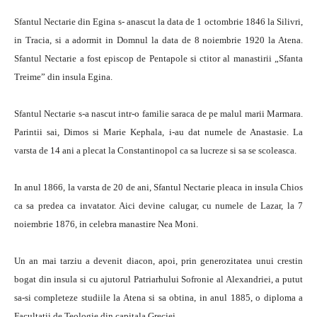
Sfantul Nectarie din Egina s- anascut la data de 1 octombrie 1846 la Silivri,
in Tracia, si a adormit in Domnul la data de 8 noiembrie 1920 la Atena.
Sfantul Nectarie a fost episcop de Pentapole si ctitor al manastirii „Sfanta
Treime” din insula Egina.
Sfantul Nectarie s-a nascut intr-o familie saraca de pe malul marii Marmara.
Parintii sai, Dimos si Marie Kephala, i-au dat numele de Anastasie. La
varsta de 14 ani a plecat la Constantinopol ca sa lucreze si sa se scoleasca.
In anul 1866, la varsta de 20 de ani, Sfantul Nectarie pleaca in insula Chios
ca sa predea ca invatator. Aici devine calugar, cu numele de Lazar, la 7
noiembrie 1876, in celebra manastire Nea Moni.
Un an mai tarziu a devenit diacon, apoi, prin generozitatea unui crestin
bogat din insula si cu ajutorul Patriarhului Sofronie al Alexandriei, a putut
sa-si completeze studiile la Atena si sa obtina, in anul 1885, o diploma a
Facultatii de Teologie din capitala Greciei.