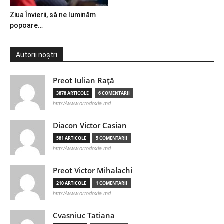
Ziua Învierii, să ne luminăm
popoare…
Autorii noștri
Preot Iulian Raţă
3878 ARTICOLE
6 COMENTARII
http://www.ortodoxia.md
Diacon Victor Casian
581 ARTICOLE
5 COMENTARII
http://www.ortodoxia.md
Preot Victor Mihalachi
210 ARTICOLE
1 COMENTARII
http://www.ortodoxia.md
Cvasniuc Tatiana