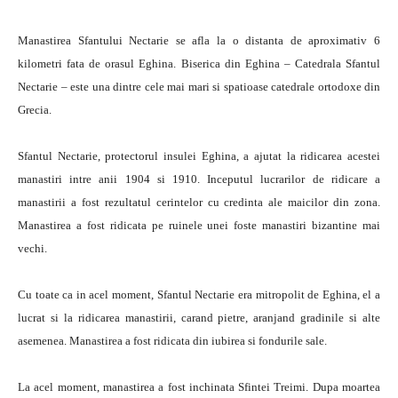
Manastirea Sfantului Nectarie se afla la o distanta de aproximativ 6
kilometri fata de orasul Eghina. Biserica din Eghina – Catedrala Sfantul
Nectarie – este una dintre cele mai mari si spatioase catedrale ortodoxe din
Grecia.
Sfantul Nectarie, protectorul insulei Eghina, a ajutat la ridicarea acestei
manastiri intre anii 1904 si 1910. Inceputul lucrarilor de ridicare a
manastirii a fost rezultatul cerintelor cu credinta ale maicilor din zona.
Manastirea a fost ridicata pe ruinele unei foste manastiri bizantine mai
vechi.
Cu toate ca in acel moment, Sfantul Nectarie era mitropolit de Eghina, el a
lucrat si la ridicarea manastirii, carand pietre, aranjand gradinile si alte
asemenea. Manastirea a fost ridicata din iubirea si fondurile sale.
La acel moment, manastirea a fost inchinata Sfintei Treimi. Dupa moartea