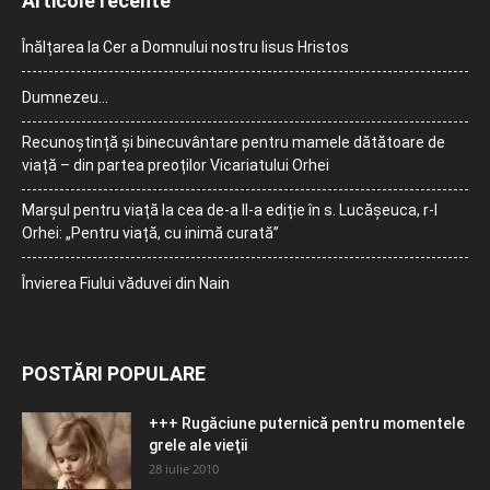
Articole recente
Înălțarea la Cer a Domnului nostru Iisus Hristos
Dumnezeu…
Recunoștință și binecuvântare pentru mamele dătătoare de
viață – din partea preoților Vicariatului Orhei
Marșul pentru viață la cea de-a II-a ediție în s. Lucășeuca, r-l
Orhei: „Pentru viață, cu inimă curată”
Învierea Fiului văduvei din Nain
POSTĂRI POPULARE
+++ Rugăciune puternică pentru momentele
grele ale vieţii
28 iulie 2010