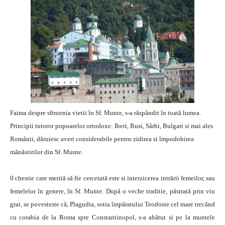
Faima despre sfintenia vietii în Sf. Munte, s-a răspândit în toată lumea.
Principii tutoror popoarelor ortodoxe: Iberi, Rusi, Sârbi, Bulgari si mai ales
Românii, dăruiesc averi considerabile pentru zidirea si împodobirea
mânăstirilor din Sf. Munte.
0 chestie care merită să fie cercetată este si interzicerea intrării femeilor, sau
femelelor în genere, în Sf. Munte. După o veche traditie, păstrată prin viu
grai, se povesteste că, Plagudia, sotia împâratului Teodosie cel mare trecând
cu corabia de la Roma spre Constantinopol, s-a abătut si pe la muntele