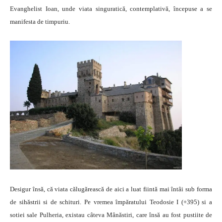
Evanghelist Ioan, unde viata singuratică, contemplativă, începuse a se
manifesta de timpuriu.
Desigur însă, că viata călugărească de aici a luat fiintă mai întâi sub forma
de sihăstrii si de schituri. Pe vremea împăratului Teodosie I (+395) si a
sotiei sale Pulheria, existau câteva Mânăstiri, care însă au fost pustiite de