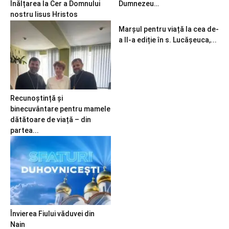
Înălțarea la Cer a Domnului
Dumnezeu…
nostru Iisus Hristos
Marșul pentru viață la cea de-
a II-a ediție în s. Lucășeuca,...
Recunoștință și
binecuvântare pentru mamele
dătătoare de viață – din
partea...
Învierea Fiului văduvei din
Nain