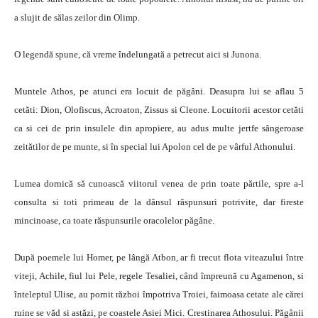
a slujit de sălas zeilor din Olimp.
O legendă spune, că vreme îndelungată a petrecut aici si Junona.
Muntele Athos, pe atunci era locuit de păgâni. Deasupra lui se aflau 5
cetăti: Dion, Olofiscus, Acroaton, Zissus si Cleone. Locuitorii acestor cetăti
ca si cei de prin insulele din apropiere, au adus multe jertfe sângeroase
zeitătilor de pe munte, si în special lui Apolon cel de pe vârful Athonului.
Lumea dornică să cunoască viitorul venea de prin toate părtile, spre a-l
consulta si toti primeau de la dânsul răspunsuri potrivite, dar fireste
mincinoase, ca toate răspunsurile oracolelor păgâne.
După poemele lui Homer, pe lângă Atbon, ar fi trecut flota viteazului între
viteji, Achile, fiul lui Pele, regele Tesaliei, când împreună cu Agamenon, si
înteleptul Ulise, au pornit război împotriva Troiei, faimoasa cetate ale cărei
ruine se văd si astăzi, pe coastele Asiei Mici. Crestinarea Athosului. Păgânii