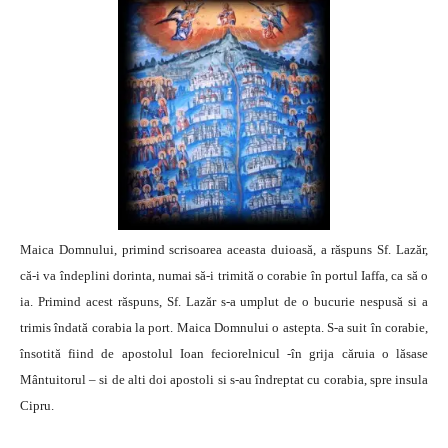
Maica Domnului, primind scrisoarea aceasta duioasă, a răspuns Sf. Lazăr,
că-i va îndeplini dorinta, numai să-i trimită o corabie în portul Iaffa, ca să o
ia. Primind acest răspuns, Sf. Lazăr s-a umplut de o bucurie nespusă si a
trimis îndată corabia la port. Maica Domnului o astepta. S-a suit în corabie,
însotită fiind de apostolul Ioan feciorelnicul -în grija căruia o lăsase
Mântuitorul – si de alti doi apostoli si s-au îndreptat cu corabia, spre insula
Cipru.