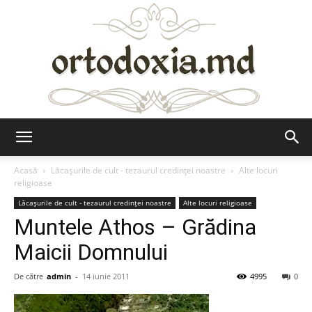
Ortodoxia.md
Acasă
Lăcaşurile de cult - tezaurul credinţei noastre
Alte locuri
religioase
Lăcaşurile de cult - tezaurul credinţei noastre
Alte locuri religioase
Muntele Athos – Grădina
Maicii Domnului
De către
admin
-
14 iunie 2011
4995
0