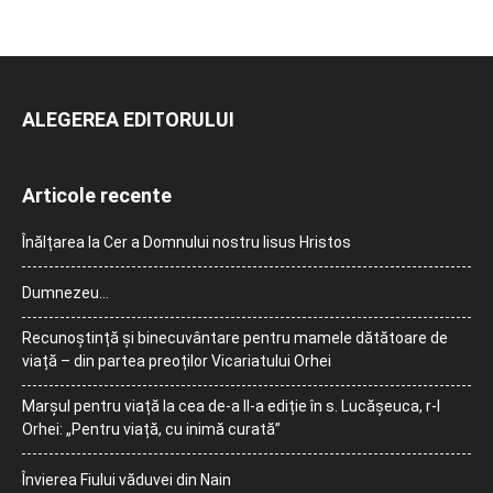
ALEGEREA EDITORULUI
Articole recente
Înălțarea la Cer a Domnului nostru Iisus Hristos
Dumnezeu…
Recunoștință și binecuvântare pentru mamele dătătoare de
viață – din partea preoților Vicariatului Orhei
Marșul pentru viață la cea de-a II-a ediție în s. Lucășeuca, r-l
Orhei: „Pentru viață, cu inimă curată”
Învierea Fiului văduvei din Nain