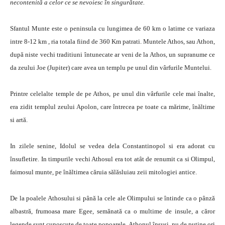
necontenită a celor ce se nevoiesc în singurătate.
Sfantul Munte este o peninsula cu lungimea de 60 km o latime ce variaza
intre 8-12 km , ria totala fiind de 360 Km patrati. Muntele Athos, sau Athon,
după niste vechi traditiuni întunecate ar veni de la Athos, un supranume ce
da zeului Joe (Jupiter) care avea un templu pe unul din vârfurile Muntelui.
Printre celelalte temple de pe Athos, pe unul din vârfurile cele mai înalte,
era zidit templul zeului Apolon, care întrecea pe toate ca mărime, înăltime
si artă.
In zilele senine, Idolul se vedea dela Constantinopol si era adorat cu
însufletire. In timpurile vechi Athosul era tot atât de renumit ca si Olimpul,
faimosul munte, pe înăltimea căruia sălăsluiau zeii mitologiei antice.
De la poalele Athosului si până la cele ale Olimpului se întinde ca o pânză
albastră, frumoasa mare Egee, semănată ca o multime de insule, a căror
legende sunt cunoscute de toate popoarele. Athonul însusi, nu de putine ori