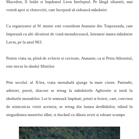
Macedon, îl întări si împăratul Leon Inteleptul. Pe lângă sihastrii, mai
veniră apoi si chinovitii, care începură să zidească mânăstiri.
Ca organizator al Sf. munte este considerat Atanasie din Trapezunda, care
împreună cu alti râvnitori de viată monahicească, întemeie marea mânăstire
Lavra, pe la anul 963.
Pentru viata sa, plină de evlavie si cuviosie, Atanasie, ca si Petru Athonitul,
este trecut în rândul Sfintilor.
Prin secolul. al X-lea, viata monahală ajunge la mare cinste. Patriarhi,
arhierei, preoti, diaconi se retrag la mânăstirile Aghiorite si intră în
rândurile monahilor. Lor le urmează împărati, printi si boieri, care, convinsi
de nimicnicia vietii acesteia, se retrag din lumea desfătărilor, trăind în
singurătatea muntelui sfânt, si ducând cu dânsii averi si odoare scumpe.