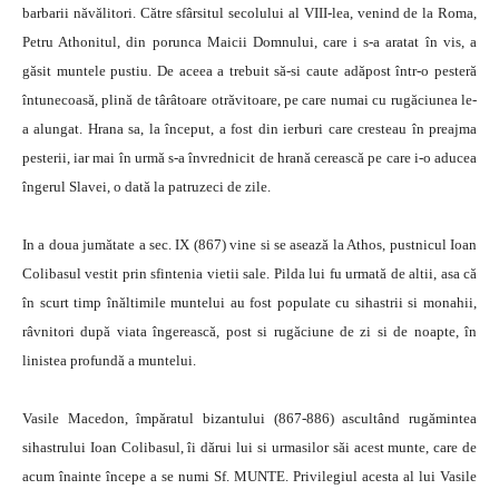
barbarii năvălitori. Către sfârsitul secolului al VIII-lea, venind de la Roma,
Petru Athonitul, din porunca Maicii Domnului, care i s-a aratat în vis, a
găsit muntele pustiu. De aceea a trebuit să-si caute adăpost într-o pesteră
întunecoasă, plină de târâtoare otrăvitoare, pe care numai cu rugăciunea le-
a alungat. Hrana sa, la început, a fost din ierburi care cresteau în preajma
pesterii, iar mai în urmă s-a învrednicit de hrană cerească pe care i-o aducea
îngerul Slavei, o dată la patruzeci de zile.
In a doua jumătate a sec. IX (867) vine si se asează la Athos, pustnicul Ioan
Colibasul vestit prin sfintenia vietii sale. Pilda lui fu urmată de altii, asa că
în scurt timp înăltimile muntelui au fost populate cu sihastrii si monahii,
râvnitori după viata îngerească, post si rugăciune de zi si de noapte, în
linistea profundă a muntelui.
Vasile Macedon, împăratul bizantului (867-886) ascultând rugămintea
sihastrului Ioan Colibasul, îi dărui lui si urmasilor săi acest munte, care de
acum înainte începe a se numi Sf. MUNTE. Privilegiul acesta al lui Vasile