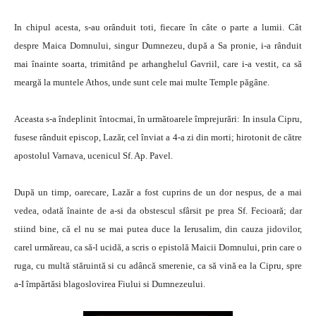
In chipul acesta, s-au orânduit toti, fiecare în câte o parte a lumii. Cât
despre Maica Domnului, singur Dumnezeu, după a Sa pronie, i-a rânduit
mai înainte soarta, trimitând pe arhanghelul Gavriil, care i-a vestit, ca să
meargă la muntele Athos, unde sunt cele mai multe Temple păgâne.
Aceasta s-a îndeplinit întocmai, în următoarele împrejurări: In insula Cipru,
fusese rânduit episcop, Lazăr, cel înviat a 4-a zi din morti; hirotonit de către
apostolul Varnava, ucenicul Sf. Ap. Pavel.
După un timp, oarecare, Lazăr a fost cuprins de un dor nespus, de a mai
vedea, odată înainte de a-si da obstescul sfârsit pe prea Sf. Fecioară; dar
stiind bine, că el nu se mai putea duce la Ierusalim, din cauza jidovilor,
carel urmăreau, ca să-l ucidă, a scris o epistolă Maicii Domnului, prin care o
ruga, cu multă stăruintă si cu adâncă smerenie, ca să vină ea la Cipru, spre
a-I împărtăsi blagoslovirea Fiului si Dumnezeului.