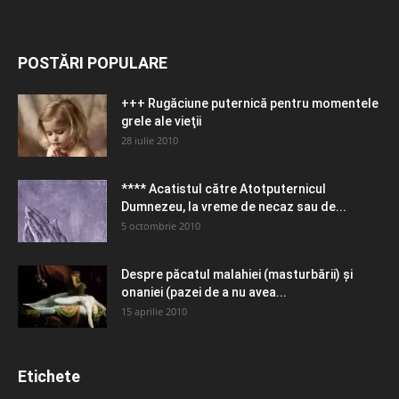
POSTĂRI POPULARE
+++ Rugăciune puternică pentru momentele
grele ale vieţii
28 iulie 2010
**** Acatistul către Atotputernicul
Dumnezeu, la vreme de necaz sau de...
5 octombrie 2010
Despre păcatul malahiei (masturbării) şi
onaniei (pazei de a nu avea...
15 aprilie 2010
Etichete