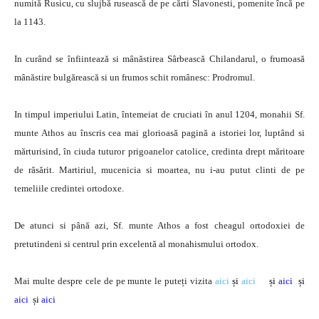
numită Rusicu, cu slujbă rusească de pe cărti Slavonesti, pomenite încă pe
la 1143.
In curând se înfiintează si mânăstirea Sârbească Chilandarul, o frumoasă
mânăstire bulgărească si un frumos schit românesc: Prodromul.
In timpul imperiului Latin, întemeiat de cruciati în anul 1204, monahii Sf.
munte Athos au înscris cea mai glorioasă pagină a istoriei lor, luptând si
mărturisind, în ciuda tuturor prigoanelor catolice, credinta drept măritoare
de răsărit. Martiriul, mucenicia si moartea, nu i-au putut clinti de pe
temeliile credintei ortodoxe.
De atunci si până azi, Sf. munte Athos a fost cheagul ortodoxiei de
pretutindeni si centrul prin excelentă al monahismului ortodox.
Mai multe despre cele de pe munte le puteți vizita
aici
și
aici
și
aici
și
aici
și
aici