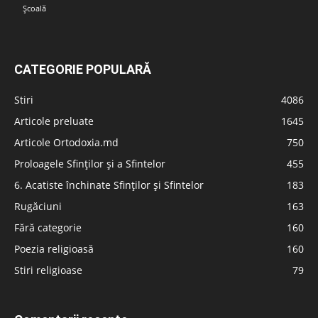
Școală
CATEGORIE POPULARĂ
Stiri
4086
Articole preluate
1645
Articole Ortodoxia.md
750
Proloagele Sfinților și a Sfintelor
455
6. Acatiste închinate Sfinților și Sfintelor
183
Rugăciuni
163
Fără categorie
160
Poezia religioasă
160
Stiri religioase
79