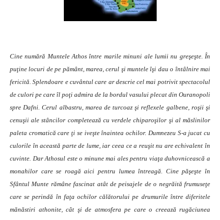
Cine numără Muntele Athos între marile minuni ale lumii nu greşeşte. În
puţine locuri de pe pământ, marea, cerul şi muntele îşi dau o întâlnire mai
fericită. Splendoare e cuvântul care ar descrie cel mai potrivit spectacolul
de culori pe care îl poţi admira de la bordul vasului plecat din Ouranopoli
spre Dafni. Cerul albastru, marea de turcoaz şi reflexele galbene, roşii şi
cenuşii ale stâncilor completează cu verdele chiparoşilor şi al măslinilor
paleta cromatică care ţi se iveşte înaintea ochilor. Dumnezeu S-a jucat cu
culorile în această parte de lume, iar ceea ce a reuşit nu are echivalent în
cuvinte. Dar Athosul este o minune mai ales pentru viaţa duhovnicească a
monahilor care se roagă aici pentru lumea întreagă. Cine păşeşte în
Sfântul Munte rămâne fascinat atât de peisajele de o negrăită frumuseţe
care se perindă în faţa ochilor călătorului pe drumurile între diferitele
mănăstiri athonite, cât şi de atmosfera pe care o creează rugăciunea