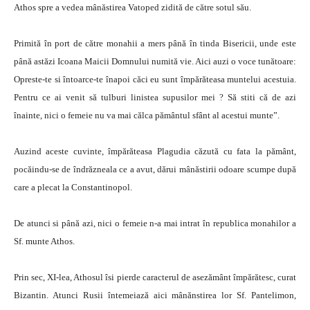
Athos spre a vedea mânăstirea Vatoped zidită de către sotul său.
Primită în port de către monahii a mers până în tinda Bisericii, unde este
până astăzi Icoana Maicii Domnului numită vie. Aici auzi o voce tunătoare:
Opreste-te si întoarce-te înapoi căci eu sunt împărăteasa muntelui acestuia.
Pentru ce ai venit să tulburi linistea supusilor mei ? Să stiti că de azi
înainte, nici o femeie nu va mai călca pământul sfânt al acestui munte”.
Auzind aceste cuvinte, împărăteasa Plagudia căzută cu fata la pământ,
pocăindu-se de îndrăzneala ce a avut, dărui mânăstirii odoare scumpe după
care a plecat la Constantinopol.
De atunci si până azi, nici o femeie n-a mai intrat în republica monahilor a
Sf. munte Athos.
Prin sec, XI-lea, Athosul îsi pierde caracterul de asezământ împărătesc, curat
Bizantin. Atunci Rusii întemeiază aici mânănstirea lor Sf. Pantelimon,