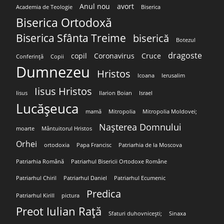
Anul nou
avort
Academia de Teologie
Biserica
Biserica Ortodoxă
Biserica Sfânta Treime
biserică
Botezul
dragoste
copil
Coronavirus
Cruce
Conferință
Copii
Dumnezeu
Hristos
Icoana
Ierusalim
Iisus Hristos
Iisus
Ilarion Boian
Israel
Lucășeuca
mamă
Mitropolia
Mitropolia Moldovei;
Nașterea Domnului
moarte
Mântuitorul Hristos
Orhei
ortodoxia
Papa Francisc
Patriarhia de la Moscova
Patriarhia Română
Patriarhul Bisericii Ortodoxe Române
Patriarhul Chiril
Patriarhul Daniel
Patriarhul Ecumenic
Predica
Patriarhul Kirill
pictura
Preot Iulian Rață
Sfaturi duhovnicești;
Sinaxa