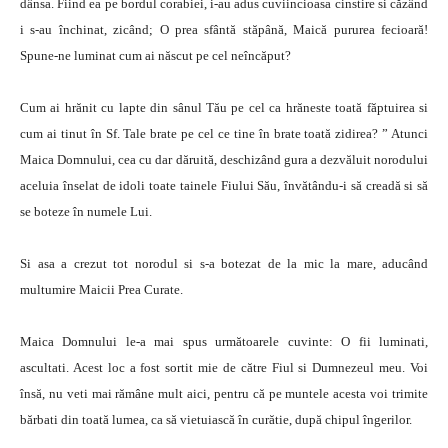
dânsa. Fiind ea pe bordul corabiei, i-au adus cuviincioasa cinstire si căzând
i s-au închinat, zicând; O prea sfântă stăpână, Maică pururea fecioară!
Spune-ne luminat cum ai născut pe cel neîncăput?
Cum ai hrănit cu lapte din sânul Tău pe cel ca hrăneste toată făptuirea si
cum ai tinut în Sf. Tale brate pe cel ce tine în brate toată zidirea? ” Atunci
Maica Domnului, cea cu dar dăruită, deschizând gura a dezvăluit norodului
aceluia înselat de idoli toate tainele Fiului Său, învătându-i să creadă si să
se boteze în numele Lui.
Si asa a crezut tot norodul si s-a botezat de la mic la mare, aducând
multumire Maicii Prea Curate.
Maica Domnului le-a mai spus următoarele cuvinte: O fii luminati,
ascultati. Acest loc a fost sortit mie de către Fiul si Dumnezeul meu. Voi
însă, nu veti mai rămâne mult aici, pentru că pe muntele acesta voi trimite
bărbati din toată lumea, ca să vietuiască în curătie, după chipul îngerilor.