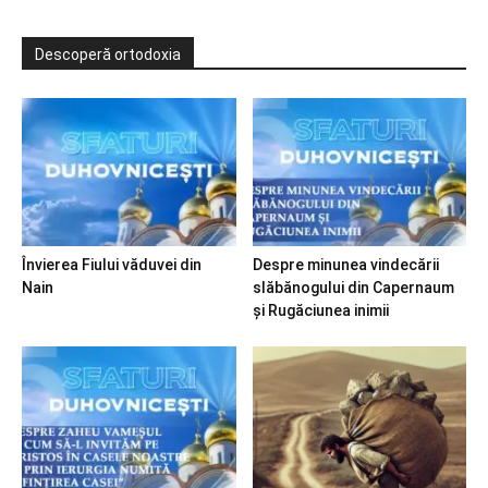
Descoperă ortodoxia
Învierea Fiului văduvei din
Despre minunea vindecării
Nain
slăbănogului din Capernaum
și Rugăciunea inimii