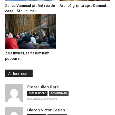
Zaheu Vameșul și sfințirea de
Aruncă grija ta spre Domnul…
casă… Și nu numai!
Ziua Învierii, să ne luminăm
popoare…
Autorii noștri
Preot Iulian Raţă
3878 ARTICOLE
6 COMENTARII
http://www.ortodoxia.md
Diacon Victor Casian