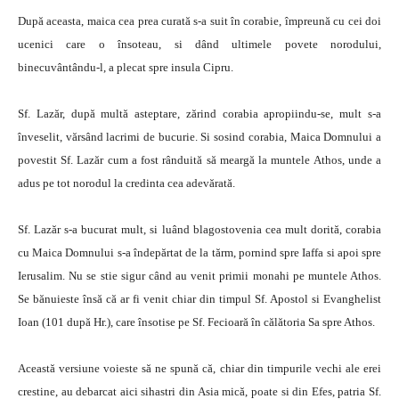
După aceasta, maica cea prea curată s-a suit în corabie, împreună cu cei doi
ucenici care o însoteau, si dând ultimele povete norodului,
binecuvântându-l, a plecat spre insula Cipru.
Sf. Lazăr, după multă asteptare, zărind corabia apropiindu-se, mult s-a
înveselit, vărsând lacrimi de bucurie. Si sosind corabia, Maica Domnului a
povestit Sf. Lazăr cum a fost rânduită să meargă la muntele Athos, unde a
adus pe tot norodul la credinta cea adevărată.
Sf. Lazăr s-a bucurat mult, si luând blagostovenia cea mult dorită, corabia
cu Maica Domnului s-a îndepărtat de la tărm, pornind spre Iaffa si apoi spre
Ierusalim. Nu se stie sigur când au venit primii monahi pe muntele Athos.
Se bănuieste însă că ar fi venit chiar din timpul Sf. Apostol si Evanghelist
Ioan (101 după Hr.), care însotise pe Sf. Fecioară în călătoria Sa spre Athos.
Această versiune voieste să ne spună că, chiar din timpurile vechi ale erei
crestine, au debarcat aici sihastri din Asia mică, poate si din Efes, patria Sf.