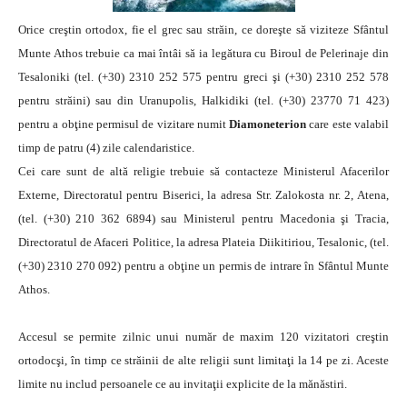
Orice creştin ortodox, fie el grec sau străin, ce doreşte să viziteze Sfântul
Munte Athos trebuie ca mai întâi să ia legătura cu Biroul de Pelerinaje din
Tesaloniki (tel. (+30) 2310 252 575 pentru greci şi (+30) 2310 252 578
pentru străini) sau din Uranupolis, Halkidiki (tel. (+30) 23770 71 423)
pentru a obţine permisul de vizitare numit
Diamoneterion
care este valabil
timp de patru (4) zile calendaristice.
Cei care sunt de altă religie trebuie să contacteze Ministerul Afacerilor
Externe, Directoratul pentru Biserici, la adresa Str. Zalokosta nr. 2, Atena,
(tel. (+30) 210 362 6894) sau Ministerul pentru Macedonia şi Tracia,
Directoratul de Afaceri Politice, la adresa Plateia Diikitiriou, Tesalonic, (tel.
(+30) 2310 270 092) pentru a obţine un permis de intrare în Sfântul Munte
Athos.
Accesul se permite zilnic unui număr de maxim 120 vizitatori creştin
ortodocşi, în timp ce străinii de alte religii sunt limitaţi la 14 pe zi. Aceste
limite nu includ persoanele ce au invitaţii explicite de la mănăstiri.