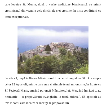
care locuiau Sf. Munte, după o veche traditiune bisericească au primit
crestinismul din vremile cele dintâi ale erei crestine, în niste conditiuni cu
totul exceptionale,
Se stie că, după înăltarea Mântuitorului la cer si pogorârea Sf. Duh asupra
celor 12 Apostoli, printre care erau si sfintele femei mironosite, în frunte cu
Sf. Fecioară Maria, urmând poruncii Mântuitorului: Mergând învătati toate
neamurile… si propovăduiti evanghelia la toată zidirea”, Sf. apostoli au
tras la sorti, care încotro să meargă la propovăduire.