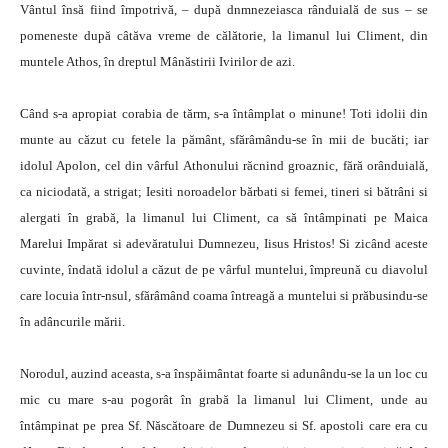
Vântul însă fiind împotrivă, – după dnmnezeiasca rânduială de sus – se
pomeneste după câtăva vreme de călătorie, la limanul lui Climent, din
muntele Athos, în dreptul Mânăstirii Ivirilor de azi.
Când s-a apropiat corabia de tărm, s-a întâmplat o minune! Toti idolii din
munte au căzut cu fetele la pământ, sfărâmându-se în mii de bucăti; iar
idolul Apolon, cel din vârful Athonului răcnind groaznic, fără orânduială,
ca niciodată, a strigat; Iesiti noroadelor bărbati si femei, tineri si bătrâni si
alergati în grabă, la limanul lui Climent, ca să întâmpinati pe Maica
Marelui Impărat si adevăratului Dumnezeu, Iisus Hristos! Si zicând aceste
cuvinte, îndată idolul a căzut de pe vârful muntelui, împreună cu diavolul
care locuia într-nsul, sfărâmând coama întreagă a muntelui si prăbusindu-se
în adâncurile mării.
Norodul, auzind aceasta, s-a înspăimântat foarte si adunându-se la un loc cu
mic cu mare s-au pogorât în grabă la limanul lui Climent, unde au
întâmpinat pe prea Sf. Născătoare de Dumnezeu si Sf. apostoli care era cu