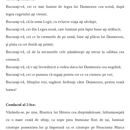
Bucuraţi-vă, cei ce mai înainte de legea lui Dumnezeu cea scrisă, după
legea cugetului aţi vietuit;
Bucuraţi-vă, că în urma Legii, cu evlavie viaţa aţi săvârşit;
Bucuraţi-vă, cei din Legea nouă, care luminat prin fapte bune aţi strălucit;
Bucuraţi-vă, cei ce în vremurile de pe urmă, bine aţi plăcut lui Dumnezeu,
şi plata cu cei dintâi aţi primit;
Bucuraţi-vă, că de la necazurile cele pământeşti aţi trecut la odihna cea
cerească;
Bucuraţi-vă, că v-aţi învrednicit a vedea slava lui Dumnezeu cea negrăită;
Bucuraţi-vă, cei ce pururea vă rugaţi pentru cei ce va cinstesc pe voi;
Bucuraţi-vă, Sfinţilor toti, rugători fierbinţi către Dumnezeu, pentru toată
lumea!
Condacul al 2-lea:
Văzându-se, pe sine, Biserica lui Hristos cea dreptmăritoare, înfrumuseţată
cu o mare ceată de sfinţi, ca nişte prea frumoase flori de rai, luminat
cinsteşte pomenirea lor şi împreună cu ei cinsteşte pe Preacurata Maica