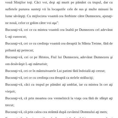
vouă Sfinţilor toţi. Căci voi, deşi aţi murit pe pământ cu trupul, dar cu
sufletele pururea sunteţi vii în locaşurile cele de sus şi multe minuni în
lume săvârşiţi. Cu mijlocirea voastră cea fierbinte către Dumnezeu, ajutaţi-
ne nouă, celor ce grăim către voi aşa”:
Bucuraţi-vă, cei ce cu mintea voastră cea înaltă pe Dumnezeu cel adevărat
L-aţi cunoscut;
Bucuraţi-vă, cei ce cu credinţa voastră cea dreaptă în Sfânta Treime, fără de
prihană aţi petrecut;
Bucuraţi-vă, cei ce pe Hristos, Fiul lui Dumnezeu, adevărat Dumnezeu şi
om desăvârşit L-aţi mărturisit;
Bucuraţi-vă, cei ce în mântuitoarele Lui patimi fără îndoială aţi crezut;
Bucuraţi-vă, cei ce cu credinţa cea dreaptă ca stelele străluciţi;
Bucuraţi-vă, căci cu trupul pe pământ aţi umblat, iar cu mintea în cer aţi
vieţuit;
Bucuraţi-vă, că prin moartea cea vremelnică la viaţa cea fără de sfârşit aţi
trecut;
Bucuraţi-vă, că prin calea cea strâmtă după cuvântul Domnului aţi mers;