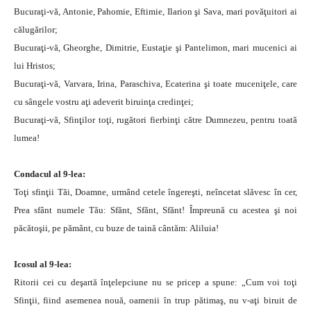
Bucuraţi-vă, Antonie, Pahomie, Eftimie, Ilarion şi Sava, mari povăţuitori ai
călugărilor;
Bucuraţi-vă, Gheorghe, Dimitrie, Eustaţie şi Pantelimon, mari mucenici ai
lui Hristos;
Bucuraţi-vă, Varvara, Irina, Paraschiva, Ecaterina şi toate muceniţele, care
cu sângele vostru aţi adeverit biruinţa credinţei;
Bucuraţi-vă, Sfinţilor toţi, rugători fierbinţi către Dumnezeu, pentru toată
lumea!
Condacul al 9-lea:
Toţi sfinţii Tăi, Doamne, urmând cetele îngereşti, neîncetat slăvesc în cer,
Prea sfânt numele Tău: Sfănt, Sfănt, Sfănt! Împreună cu acestea şi noi
păcătoşii, pe pământ, cu buze de taină cântăm: Aliluia!
Icosul al 9-lea:
Ritorii cei cu deşartă înţelepciune nu se pricep a spune: „Cum voi toţi
Sfinţii, fiind asemenea nouă, oamenii în trup pătimaş, nu v-aţi biruit de