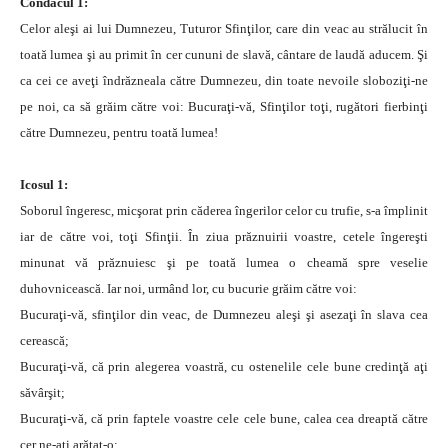
Condacul 1:
Celor aleşi ai lui Dumnezeu, Tuturor Sfinţilor, care din veac au strălucit în
toată lumea şi au primit în cer cununi de slavă, cântare de laudă aducem. Şi
ca cei ce aveţi îndrăzneala către Dumnezeu, din toate nevoile sloboziţi-ne
pe noi, ca să grăim către voi: Bucuraţi-vă, Sfinţilor toţi, rugători fierbinţi
către Dumnezeu, pentru toată lumea!
Icosul 1:
Soborul îngeresc, micşorat prin căderea îngerilor celor cu trufie, s-a împlinit
iar de către voi, toţi Sfinţii. În ziua prăznuirii voastre, cetele îngereşti
minunat vă prăznuiesc şi pe toată lumea o cheamă spre veselie
duhovnicească. Iar noi, urmând lor, cu bucurie grăim către voi:
Bucuraţi-vă, sfinţilor din veac, de Dumnezeu aleşi şi asezaţi în slava cea
cerească;
Bucuraţi-vă, că prin alegerea voastră, cu ostenelile cele bune credinţă aţi
săvârşit;
Bucuraţi-vă, că prin faptele voastre cele cele bune, calea cea dreaptă către
cer ne-aţi arătat-o;