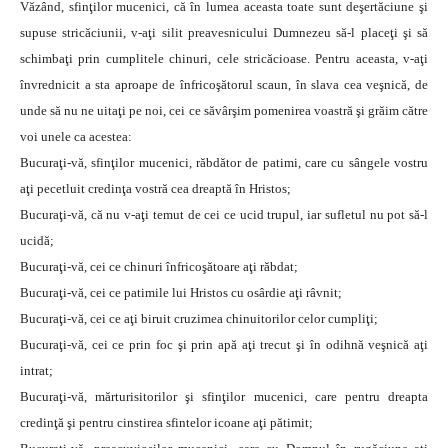
Văzând, sfinţilor mucenici, că în lumea aceasta toate sunt deşertăciune şi
supuse stricăciunii, v-aţi silit preavesnicului Dumnezeu să-l placeţi şi să
schimbaţi prin cumplitele chinuri, cele stricăcioase. Pentru aceasta, v-aţi
învrednicit a sta aproape de înfricoşătorul scaun, în slava cea veşnică, de
unde să nu ne uitaţi pe noi, cei ce săvârşim pomenirea voastră şi grăim către
voi unele ca acestea:
Bucuraţi-vă, sfinţilor mucenici, răbdător de patimi, care cu sângele vostru
aţi pecetluit credinţa vostră cea dreaptă în Hristos;
Bucuraţi-vă, că nu v-aţi temut de cei ce ucid trupul, iar sufletul nu pot să-l
ucidă;
Bucuraţi-vă, cei ce chinuri înfricoşătoare aţi răbdat;
Bucuraţi-vă, cei ce patimile lui Hristos cu osârdie aţi râvnit;
Bucuraţi-vă, cei ce aţi biruit cruzimea chinuitorilor celor cumpliţi;
Bucuraţi-vă, cei ce prin foc şi prin apă aţi trecut şi în odihnă veşnică aţi
intrat;
Bucuraţi-vă, mărturisitorilor şi sfinţilor mucenici, care pentru dreapta
credinţă şi pentru cinstirea sfintelor icoane aţi pătimit;