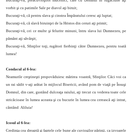
Bucuraţi-vă, preacuvioşilor mucenici, care cu Domnul în rugăciune aţi
vorbit şi cu patimile Sale pe diavol aţi biruit;
Bucuraţi-vă, că pentru slava şi cinstea Împăratului ceresc aţi luptat;
Bucuraţi-vă, că slavă biruinţei de la Hristos din ceruri aţi primit;
Bucuraţi-vă, cei ce multe şi felurite minuni, întru slava lui Dumnezeu, pe
pământ aţi săvârşit;
Bucuraţi-vă, Sfinţilor toţi, rugători fierbinţi către Dumnezeu, pentru toată
lumea!
Condacul al 6-lea:
Neamurile creştineşti propovăduiesc mărirea voastră, Sfinţilor. Căci voi ca
un rai sădit v-aţi arătat în mijlocul Bisericii, având pom de viaţă pe Însuşi
Domnul, din care, gustând dulceaţa raiului, aţi trecut cu vederea toate cele
stricăcioase în lumea aceasta şi cu bucurie în lumea cea cerească aţi intrat,
cântând: Aliluia!
Icosul al 6-lea:
Credinţa cea dreaptă şi faptele cele bune ale cuvioşilor părinţi, ca izvoarele