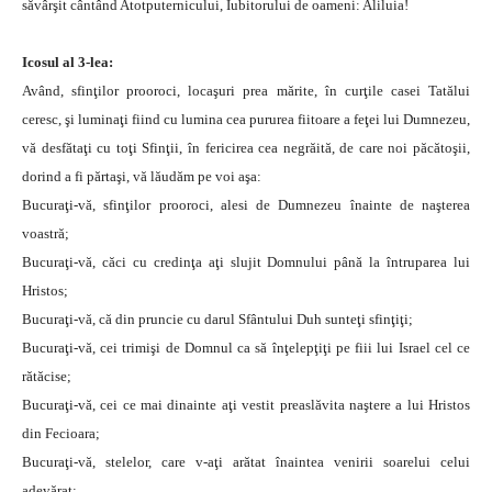
săvârşit cântând Atotputernicului, Iubitorului de oameni: Aliluia!
Icosul al 3-lea:
Având, sfinţilor prooroci, locaşuri prea mărite, în curţile casei Tatălui
ceresc, şi luminaţi fiind cu lumina cea pururea fiitoare a feţei lui Dumnezeu,
vă desfătaţi cu toţi Sfinţii, în fericirea cea negrăită, de care noi păcătoşii,
dorind a fi părtaşi, vă lăudăm pe voi aşa:
Bucuraţi-vă, sfinţilor prooroci, alesi de Dumnezeu înainte de naşterea
voastră;
Bucuraţi-vă, căci cu credinţa aţi slujit Domnului până la întruparea lui
Hristos;
Bucuraţi-vă, că din pruncie cu darul Sfântului Duh sunteţi sfinţiţi;
Bucuraţi-vă, cei trimişi de Domnul ca să înţelepţiţi pe fiii lui Israel cel ce
rătăcise;
Bucuraţi-vă, cei ce mai dinainte aţi vestit preaslăvita naştere a lui Hristos
din Fecioara;
Bucuraţi-vă, stelelor, care v-aţi arătat înaintea venirii soarelui celui
adevărat;