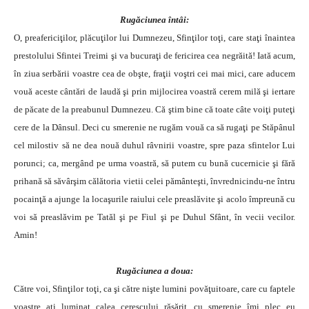
Rugăciunea întâi:
O, preafericiţilor, plăcuţilor lui Dumnezeu, Sfinţilor toţi, care staţi înaintea
prestolului Sfintei Treimi şi va bucuraţi de fericirea cea negrăită! Iată acum,
în ziua serbării voastre cea de obşte, fraţii voştri cei mai mici, care aducem
vouă aceste cântări de laudă şi prin mijlocirea voastră cerem milă şi iertare
de păcate de la preabunul Dumnezeu. Că ştim bine că toate câte voiţi puteţi
cere de la Dânsul. Deci cu smerenie ne rugăm vouă ca să rugaţi pe Stăpânul
cel milostiv să ne dea nouă duhul râvnirii voastre, spre paza sfintelor Lui
porunci; ca, mergând pe urma voastră, să putem cu bună cucernicie şi fără
prihană să săvârşim călătoria vietii celei pământeşti, învrednicindu-ne întru
pocainţă a ajunge la locaşurile raiului cele preaslăvite şi acolo împreună cu
voi să preaslăvim pe Tatăl şi pe Fiul şi pe Duhul Sfânt, în vecii vecilor.
Amin!
Rugăciunea a doua:
Către voi, Sfinţilor toţi, ca şi către nişte lumini povăţuitoare, care cu faptele
voastre aţi luminat calea cerescului răsărit, cu smerenie îmi plec eu