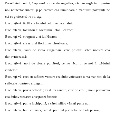
Preasfintei Treimi, împreună cu cetele îngerilor, căci în rugăciuni pentru
noi neîncetat sunteţi şi pe cărarea cea luminoasă a mântuirii povăţuiţi pe
cei ce grăiesc către voi aşa:
Bucuraţi-vă, făclii ale focului celui nematerialnic;
Bucuraţi-vă, locuitori ai locaşului Tatălui ceresc;
Bucuraţi-vă, strugurii viei lui Hristos;
Bucuraţi-vă, ale raiului flori bine mirositoare;
Bucuraţi-vă, râuri de viaţă curgătoare, care potoliţi setea noastră cea
duhovnicească;
Bucuraţi-vă, nori de ploaie purtători, ce ne răcoriţi pe noi în zăduful
ispitelor;
Bucuraţi-vă, căci cu suflarea voastră cea duhovnicească iarna mâhnirii de la
sufletele noastre o alungaţi;
Bucuraţi-vă, privighetorilor, cu dulci cântări, care ne vestiţi nouă primăvara
cea duhovnicească a veşnicei fericiri;
Bucuraţi-vă, punte închipuită, a cărei milă o vărsaţi peste noi;
Bucuraţi-vă, buni cârmaci, care de potopul păcatelor ne feriţi pe noi;