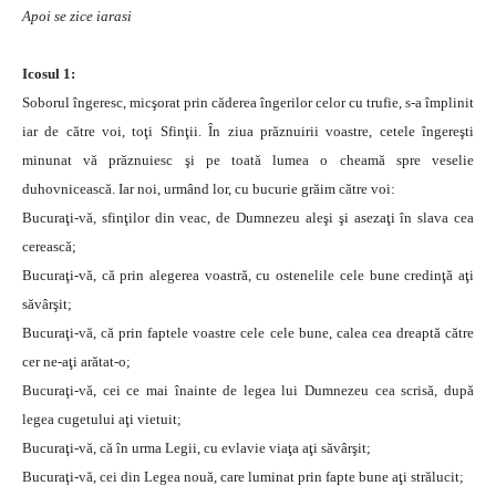
Apoi se zice iarasi
Icosul 1:
Soborul îngeresc, micşorat prin căderea îngerilor celor cu trufie, s-a împlinit
iar de către voi, toţi Sfinţii. În ziua prăznuirii voastre, cetele îngereşti
minunat vă prăznuiesc şi pe toată lumea o cheamă spre veselie
duhovnicească. Iar noi, urmând lor, cu bucurie grăim către voi:
Bucuraţi-vă, sfinţilor din veac, de Dumnezeu aleşi şi asezaţi în slava cea
cerească;
Bucuraţi-vă, că prin alegerea voastră, cu ostenelile cele bune credinţă aţi
săvârşit;
Bucuraţi-vă, că prin faptele voastre cele cele bune, calea cea dreaptă către
cer ne-aţi arătat-o;
Bucuraţi-vă, cei ce mai înainte de legea lui Dumnezeu cea scrisă, după
legea cugetului aţi vietuit;
Bucuraţi-vă, că în urma Legii, cu evlavie viaţa aţi săvârşit;
Bucuraţi-vă, cei din Legea nouă, care luminat prin fapte bune aţi strălucit;