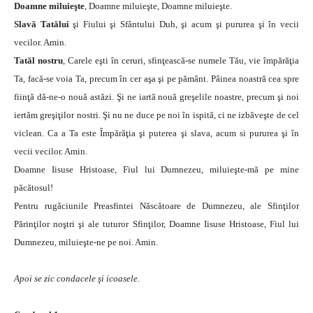
Doamne miluieşte
, Doamne miluieşte, Doamne miluieşte.
Slavă Tatălui
şi Fiului şi Sfântului Duh, şi acum şi pururea şi în vecii
vecilor. Amin.
Tatăl nostru
, Carele eşti în ceruri, sfinţească-se numele Tău, vie împărăţia
Ta, facă-se voia Ta, precum în cer aşa şi pe pământ. Pâinea noastră cea spre
fiinţă dă-ne-o nouă astăzi. Şi ne iartă nouă greşelile noastre, precum şi noi
iertăm greşiţilor nostri. Şi nu ne duce pe noi în ispită, ci ne izbăveşte de cel
viclean. Ca a Ta este Împărăţia şi puterea şi slava, acum si pururea şi în
vecii vecilor. Amin.
Doamne Iisuse Hristoase, Fiul lui Dumnezeu, miluieşte-mă pe mine
păcătosul!
Pentru rugăciunile Preasfintei Născătoare de Dumnezeu, ale Sfinţilor
Părinţilor noştri şi ale tuturor Sfinţilor, Doamne Iisuse Hristoase, Fiul lui
Dumnezeu, miluieşte-ne pe noi. Amin.
Apoi se zic condacele şi icoasele
.