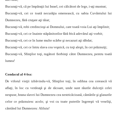
Bucuraţi-vă, că pe împăraţii lui Israel, cei călcători de lege, i-aţi mustrat;
Bucuraţi-vă, cei ce toată necurăţia omenească, cu sabia Cuvântului lui
Dumnezeu, fără cruţare aţi tăiat;
Bucuraţi-vă, robi credincioşi ai Domnului, care toată voia Lui aţi împlinit;
Bucuraţi-vă, cei ce înainte stăpânitorilor fără frică adevărul aţi vorbit;
Bucuraţi-vă, cei ce în lume multe scârbe şi necazuri aţi răbdat;
Bucuraţi-vă, cei ce întru slava cea veşnică, cu toţi aleşii, în cer prăznuiţi;
Bucuraţi-vă, Sfinţilor toţi, rugători fierbinţi către Dumnezeu, pentru toată
lumea!
Condacul al 4-lea:
De viforul vieţii izbăvindu-vă, Sfinţilor toţi, în odihna cea cerească vă
aflaţi, în loc cu verdeaţă şi de răcoare, unde sunt râurile dulceţii celei
nespuse, hrana slavei lui Dumnezeu cea nestricăcioasă, cântările şi glasurile
celor ce prăznuiesc acolo; şi voi cu toate puterile îngereşti vă veseliţi,
cântând lui Dumnezeu: Aliluia!