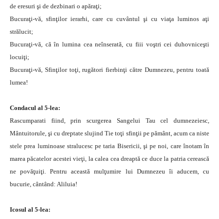
de eresuri şi de dezbinari o apăraţi;
Bucuraţi-vă, sfinţilor ierarhi, care cu cuvântul şi cu viaţa luminos aţi
strălucit;
Bucuraţi-vă, că în lumina cea neînserată, cu fiii voştri cei duhovniceşti
locuiţi;
Bucuraţi-vă, Sfinţilor toţi, rugători fierbinţi către Dumnezeu, pentru toată
lumea!
Condacul al 5-lea:
Rascumparati fiind, prin scurgerea Sangelui Tau cel dumnezeiesc,
Mântuitorule, şi cu dreptate slujind Tie toţi sfinţii pe pământ, acum ca niste
stele prea luminoase stralucesc pe taria Bisericii, şi pe noi, care înotam în
marea păcatelor acestei vieţi, la calea cea dreaptă ce duce la patria cerească
ne povăţuiţi. Pentru această mulţumire lui Dumnezeu îi aducem, cu
bucurie, cântând: Aliluia!
Icosul al 5-lea: