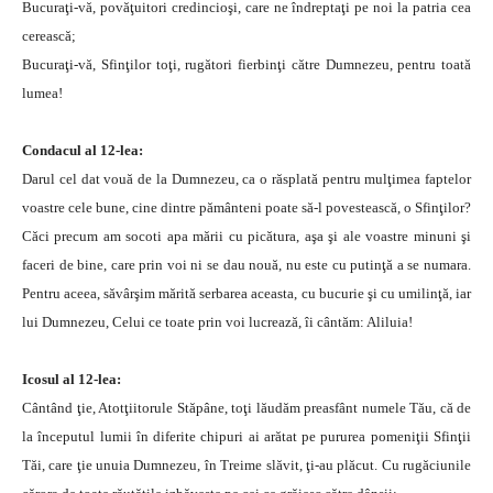
Bucuraţi-vă, povăţuitori credincioşi, care ne îndreptaţi pe noi la patria cea
cerească;
Bucuraţi-vă, Sfinţilor toţi, rugători fierbinţi către Dumnezeu, pentru toată
lumea!
Condacul al 12-lea:
Darul cel dat vouă de la Dumnezeu, ca o răsplată pentru mulţimea faptelor
voastre cele bune, cine dintre pământeni poate să-l povestească, o Sfinţilor?
Căci precum am socoti apa mării cu picătura, aşa şi ale voastre minuni şi
faceri de bine, care prin voi ni se dau nouă, nu este cu putinţă a se numara.
Pentru aceea, săvârşim mărită serbarea aceasta, cu bucurie şi cu umilinţă, iar
lui Dumnezeu, Celui ce toate prin voi lucrează, îi cântăm: Aliluia!
Icosul al 12-lea:
Cântând ţie, Atotţiitorule Stăpâne, toţi lăudăm preasfânt numele Tău, că de
la începutul lumii în diferite chipuri ai arătat pe pururea pomeniţii Sfinţii
Tăi, care ţie unuia Dumnezeu, în Treime slăvit, ţi-au plăcut. Cu rugăciunile