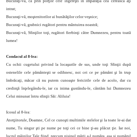
Bucuraţi-vă, că prin porţile cele îngereşti în împărăţia cea cerească aţi
intrat;
Bucuraţi-vă, moştenitorilor ai bunătăţilor celor veşnice;
Bucuraţi-vă, grabnici rugători pentru mântuirea noastră;
Bucuraţi-vă, Sfinţilor toţi, rugători fierbinţi către Dumnezeu, pentru toată
lumea!
Condacul al 8-lea:
Cu ochii cugetului privind la locaşurile de sus, unde toţi Sfinţii după
ostenelile cele pământeşti se odihnesc, noi cei ce pe pământ şi în trup
îmbrăcaţi, măcar că nu putem cunoaşte fericirile cele de acolo, dar cu
credinţă înţelegându-le, iar cu inima gustându-le, cântăm lui Dumnezeu
Celui minunat întru sfinţii Săi: Aliluia!
Icosul al 8-lea:
Atotţiitorule, Doamne, Cel ce cunoşti multimile stelelor şi la toate le-ai dat
nume, Tu singur şti pe nume pe toţi cei ce bine ţi-au plăcut ţie. Iar noi,
lucrul mâinilor Tale fiind, precum nisipul mării a-l număra, aşa şi numărul