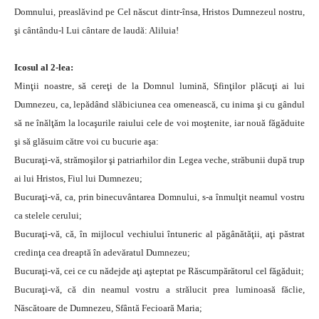
Domnului, preaslăvind pe Cel născut dintr-însa, Hristos Dumnezeul nostru,
şi cântându-l Lui cântare de laudă: Aliluia!
Icosul al 2-lea:
Minţii noastre, să cereţi de la Domnul lumină, Sfinţilor plăcuţi ai lui
Dumnezeu, ca, lepădând slăbiciunea cea omenească, cu inima şi cu gândul
să ne înălţăm la locaşurile raiului cele de voi moştenite, iar nouă făgăduite
şi să glăsuim către voi cu bucurie aşa:
Bucuraţi-vă, strămoşilor şi patriarhilor din Legea veche, străbunii după trup
ai lui Hristos, Fiul lui Dumnezeu;
Bucuraţi-vă, ca, prin binecuvântarea Domnului, s-a înmulţit neamul vostru
ca stelele cerului;
Bucuraţi-vă, că, în mijlocul vechiului întuneric al păgânătăţii, aţi păstrat
credinţa cea dreaptă în adevăratul Dumnezeu;
Bucuraţi-vă, cei ce cu nădejde aţi aşteptat pe Răscumpărătorul cel făgăduit;
Bucuraţi-vă, că din neamul vostru a strălucit prea luminoasă făclie,
Născătoare de Dumnezeu, Sfântă Fecioară Maria;