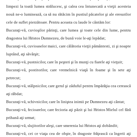
limpezi la toată lumea strălucesc, şi calea cea întunecată a vieţii acesteia
nouă ne-o luminează, ca să nu rătăcim în pustiul păcatelor şi ale eresurilor
cele de suflet pierzătoare. Pentru aceasta cu laude le cântăm lor:
Bucuraţi-vă, cuvioşilor părinţi, care lumea şi toate cele din lume, pentru
dragostea lui Hristos Dumnezeu, de bună voie le-aţi lepădat;
Bucuraţi-vă, cuvioaselor maici, care călătoria vieţii pământesti, zi şi noapte
luptând, aţi săvârşit;
Bucuraţi-vă, pustnicilor, care în peşteri şi în munţi cu fiarele aţi vieţuit;
Bucuraţi-vă, postitorilor, care vremelnică viaţă în foame şi în sete aţi
petrecut;
Bucuraţi-vă, stâlpnicilor, care gerul şi zăduful pentru împărăţia cea cerească
aţi răbdat;
Bucuraţi-vă, schivnicilor, care în liniştea inimii pe Dumnezeu aţi cântat;
Bucuraţi-vă, fecioarelor, care fecioria aţi păzit şi lui Hristos Mielul cel fără
prihană aţi urmat;
Bucuraţi-vă, slujitorilor aleşi, care smerenia lui Hristos aţi dobândit;
Bucuraţi-vă, cei ce viaţa cea de obşte, în dragoste frăţească ca îngerii aţi