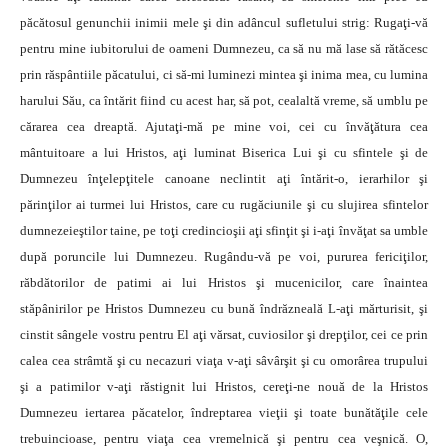
păcătosul genunchii inimii mele şi din adâncul sufletului strig: Rugaţi-vă
pentru mine iubitorului de oameni Dumnezeu, ca să nu mă lase să rătăcesc
prin răspântiile păcatului, ci să-mi luminezi mintea şi inima mea, cu lumina
harului Său, ca întărit fiind cu acest har, să pot, cealaltă vreme, să umblu pe
cărarea cea dreaptă. Ajutaţi-mă pe mine voi, cei cu învăţătura cea
mântuitoare a lui Hristos, aţi luminat Biserica Lui şi cu sfintele şi de
Dumnezeu înţelepţitele canoane neclintit aţi întărit-o, ierarhilor şi
părinţilor ai turmei lui Hristos, care cu rugăciunile şi cu slujirea sfintelor
dumnezeieştilor taine, pe toţi credincioşii aţi sfinţit şi i-aţi învăţat sa umble
după poruncile lui Dumnezeu. Rugându-vă pe voi, pururea fericiţilor,
răbdătorilor de patimi ai lui Hristos şi mucenicilor, care înaintea
stăpânirilor pe Hristos Dumnezeu cu bună îndrăzneală L-aţi mărturisit, şi
cinstit sângele vostru pentru El aţi vărsat, cuviosilor şi drepţilor, cei ce prin
calea cea strâmtă şi cu necazuri viaţa v-aţi sâvârşit şi cu omorârea trupului
şi a patimilor v-aţi răstignit lui Hristos, cereţi-ne nouă de la Hristos
Dumnezeu iertarea păcatelor, îndreptarea vieţii şi toate bunătăţile cele
trebuincioase, pentru viaţa cea vremelnică şi pentru cea veşnică. O,