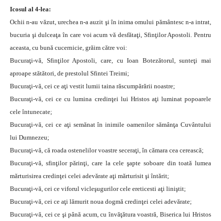
Icosul al 4-lea:
Ochii n-au văzut, urechea n-a auzit şi în inima omului pământesc n-a intrat,
bucuria şi dulceaţa în care voi acum vă desfătaţi, Sfinţilor Apostoli. Pentru
aceasta, cu bună cucernicie, grăim către voi:
Bucuraţi-vă, Sfinţilor Apostoli, care, cu Ioan Botezătorul, sunteţi mai
aproape stătători, de prestolul Sfintei Treimi;
Bucuraţi-vă, cei ce aţi vestit lumii taina răscumpărării noastre;
Bucuraţi-vă, cei ce cu lumina credinţei lui Hristos aţi luminat popoarele
cele întunecate;
Bucuraţi-vă, cei ce aţi semănat în inimile oamenilor sămânţa Cuvântului
lui Dumnezeu;
Bucuraţi-vă, că roada ostenelilor voastre seceraţi, în cămara cea cerească;
Bucuraţi-vă, sfinţilor părinţi, care la cele şapte soboare din toată lumea
mărturisirea credinţei celei adevărate aţi mărturisit şi întărit;
Bucuraţi-vă, cei ce viforul vicleşugurilor cele ereticesti aţi liniştit;
Bucuraţi-vă, cei ce aţi lămurit noua dogmă credinţei celei adevărate;
Bucuraţi-vă, cei ce şi până acum, cu învăţătura voastră, Biserica lui Hristos