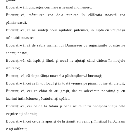
Bucuraţi-vă, frumuseţea cea mare a neamului omenesc;
Bucuraţi-vă, mântuirea cea de-a pururea în călătoria noastră cea
pământească;
Bucuraţi-vă, că ne sunteţi nouă ajutători puternici, în luptă cu vrăjmaşii
mântuirii noastre;
Bucuraţi-vă, că de sabia mâniei lui Dumnezeu cu rugăciunile voastre ne
apăraţi pe noi;
Bucuraţi-vă, că, ispitiţi fiind, şi nouă ne ajutaţi când cădem în mrejele
ispitelor;
Bucuraţi-vă, că de pocăinţa noastră a păcătoşilor vă bucuraţi;
Bucuraţi-vă, cei ce în tot locul şi în toată vremea pe pământ bine aţi vieţuit;
Bucuraţi-vă, cei ce chiar de aţi greşit, dar cu adevărată pocainţă şi cu
lacrimi întinăciunea păcatului aţi spălat;
Bucuraţi-vă, cei ce de la Adam şi până acum întru nădejdea vieţii cele
veşnice aţi adormit;
Bucuraţi-vă, cei ce de la apus şi de la răsărit aţi venit şi în sânul lui Avraam
v-aţi odihnit;