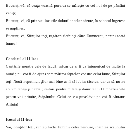
Bucuraţi-vă, că ceaţa voastră pururea se măreşte cu cei noi de pe pământ
veniţi;
Bucuraţi-vă, că prin voi locurile duhurilor celor căzute, în soborul îngeresc
se împlinesc;
Bucuraţi-vă, Sfinţilor toţi, rugători fierbinţi către Dumnezeu, pentru toată
lumea!
Condacul al 11-lea:
Cântările noastre cele de laudă, măcar de ar fi ca întunericul de multe la
număr, nu vor fi de ajuns spre mărirea faptelor voastre celor bune, Sfinţilor
toţi. Nouă neputincioşilor mai bine ar fi să iubim tăcerea; dar ca să nu ne
arătăm leneşi şi nemulţumitori, pentru milele şi darurile lui Dumnezeu cele
pentru voi primite, Stăpânului Celui ce v-a preaslăvit pe voi îi cântam:
Aliluia!
Icosul al 11-lea:
Voi, Sfinţilor toţi, sunteţi făclii luminii celei nespuse, înaintea scaunului