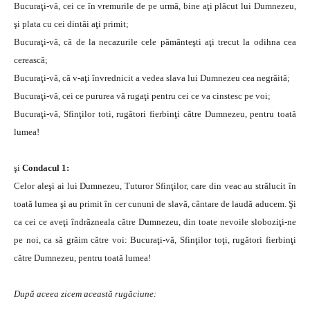
Bucuraţi-vă, cei ce în vremurile de pe urmă, bine aţi plăcut lui Dumnezeu,
şi plata cu cei dintâi aţi primit;
Bucuraţi-vă, că de la necazurile cele pământeşti aţi trecut la odihna cea
cerească;
Bucuraţi-vă, că v-aţi învrednicit a vedea slava lui Dumnezeu cea negrăită;
Bucuraţi-vă, cei ce pururea vă rugaţi pentru cei ce va cinstesc pe voi;
Bucuraţi-vă, Sfinţilor toti, rugători fierbinţi către Dumnezeu, pentru toată
lumea!
şi
Condacul 1:
Celor aleşi ai lui Dumnezeu, Tuturor Sfinţilor, care din veac au strălucit în
toată lumea şi au primit în cer cununi de slavă, cântare de laudă aducem. Şi
ca cei ce aveţi îndrăzneala către Dumnezeu, din toate nevoile sloboziţi-ne
pe noi, ca să grăim către voi: Bucuraţi-vă, Sfinţilor toţi, rugători fierbinţi
către Dumnezeu, pentru toată lumea!
După aceea zicem această rugăciune: