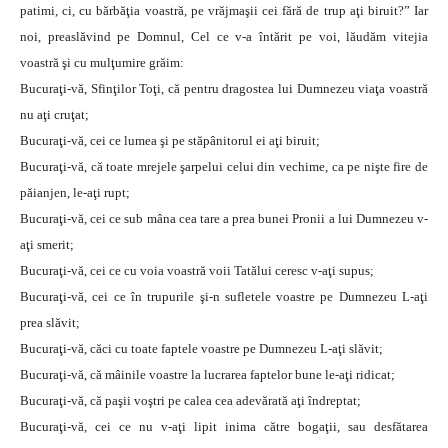
patimi, ci, cu bărbăţia voastră, pe vrăjmaşii cei fără de trup aţi biruit?” Iar
noi, preaslăvind pe Domnul, Cel ce v-a întărit pe voi, lăudăm vitejia
voastră şi cu mulţumire grăim:
Bucuraţi-vă, Sfinţilor Toţi, că pentru dragostea lui Dumnezeu viaţa voastră
nu aţi cruţat;
Bucuraţi-vă, cei ce lumea şi pe stăpânitorul ei aţi biruit;
Bucuraţi-vă, că toate mrejele şarpelui celui din vechime, ca pe nişte fire de
păianjen, le-aţi rupt;
Bucuraţi-vă, cei ce sub mâna cea tare a prea bunei Pronii a lui Dumnezeu v-
aţi smerit;
Bucuraţi-vă, cei ce cu voia voastră voii Tatălui ceresc v-aţi supus;
Bucuraţi-vă, cei ce în trupurile şi-n sufletele voastre pe Dumnezeu L-aţi
prea slăvit;
Bucuraţi-vă, căci cu toate faptele voastre pe Dumnezeu L-aţi slăvit;
Bucuraţi-vă, că mâinile voastre la lucrarea faptelor bune le-aţi ridicat;
Bucuraţi-vă, că paşii voştri pe calea cea adevărată aţi îndreptat;
Bucuraţi-vă, cei ce nu v-aţi lipit inima către bogaţii, sau desfătarea