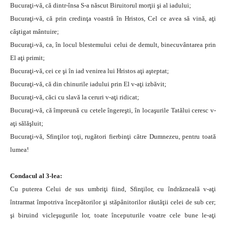
Bucuraţi-vă, că dintr-însa S-a născut Biruitorul morţii şi al iadului;
Bucuraţi-vă, că prin credinţa voastră în Hristos, Cel ce avea să vină, aţi
câştigat mântuire;
Bucuraţi-vă, ca, în locul blestemului celui de demult, binecuvântarea prin
El aţi primit;
Bucuraţi-vă, cei ce şi în iad venirea lui Hristos aţi aşteptat;
Bucuraţi-vă, că din chinurile iadului prin El v-aţi izbăvit;
Bucuraţi-vă, căci cu slavă la ceruri v-aţi ridicat;
Bucuraţi-vă, că împreună cu cetele îngereşti, în locaşurile Tatălui ceresc v-
aţi sălăşluit;
Bucuraţi-vă, Sfinţilor toţi, rugători fierbinţi către Dumnezeu, pentru toată
lumea!
Condacul al 3-lea:
Cu puterea Celui de sus umbriţi fiind, Sfinţilor, cu îndrăzneală v-aţi
întrarmat împotriva începătorilor şi stăpânitorilor răutăţii celei de sub cer;
şi biruind vicleşugurile lor, toate începuturile voatre cele bune le-aţi