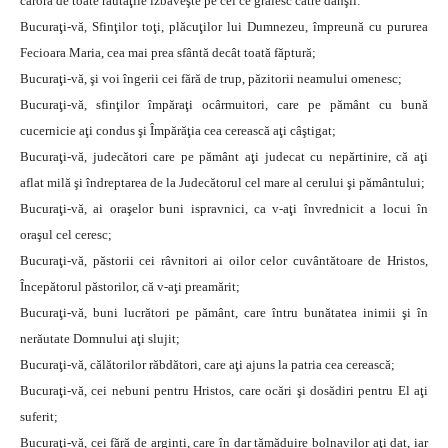
cărora de toate răutăţile izbăveşte pe cei ce grăiesc către dânşii:
Bucuraţi-vă, Sfinţilor toţi, plăcuţilor lui Dumnezeu, împreună cu pururea
Fecioara Maria, cea mai prea sfântă decât toată făptură;
Bucuraţi-vă, şi voi îngerii cei fără de trup, păzitorii neamului omenesc;
Bucuraţi-vă, sfinţilor împăraţi ocârmuitori, care pe pământ cu bună
cucernicie aţi condus şi Împărăţia cea cerească aţi câştigat;
Bucuraţi-vă, judecători care pe pământ aţi judecat cu nepărtinire, că aţi
aflat milă şi îndreptarea de la Judecătorul cel mare al cerului şi pământului;
Bucuraţi-vă, ai oraşelor buni ispravnici, ca v-aţi învrednicit a locui în
oraşul cel ceresc;
Bucuraţi-vă, păstorii cei râvnitori ai oilor celor cuvântătoare de Hristos,
Începătorul păstorilor, că v-aţi preamărit;
Bucuraţi-vă, buni lucrători pe pământ, care întru bunătatea inimii şi în
nerăutate Domnului aţi slujit;
Bucuraţi-vă, călătorilor răbdători, care aţi ajuns la patria cea cerească;
Bucuraţi-vă, cei nebuni pentru Hristos, care ocări şi dosădiri pentru El aţi
suferit;
Bucuraţi-vă, cei fără de arginti, care în dar tămăduire bolnavilor aţi dat, iar