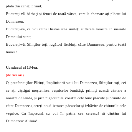
plată din cer aţi primit;
Bucuraţi-vă, bărbaţi şi femei de toată vârsta, care la chemare aţi plăcut lui
Dumnezeu;
Bucuraţi-vă, că voi întru Hristos una sunteţi sufletele voastre în mâinile
Domnului sunt;
Bucuraţi-vă, Sfinţilor toţi, rugători fierbinţi către Dumnezeu, pentru toată
lumea!
Condacul al 13-lea
:
(de trei ori)
O, preafericiţilor Părinţi, împlinitorii voii lui Dumnezeu, Sfinţilor toţi, cei
ce aţi câştigat moştenirea veşnicelor bunătăţi, primiţi acastă cântare a
noastră de laudă, şi prin rugăciunile voastre cele bine plăcute şi primite de
către Dumnezeu, cereţi nouă iertarea păcatelor şi izbăvire de chinurile cele
veşnice. Ca împreună cu voi în patria cea cerească să cântăm lui
Dumnezeu: Aliluia!