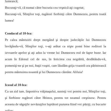
lumească;
Bucuraţi-vă, că numai către bucuria cea veşnică aţi cugetat;
Bucuraţi-vă, Sfinţilor toţi, rugători fierbinţi către Dumnezeu, pentru toată
lumea!
Condacul al 10-lea:
Pe calea mântuirii drept mergând şi despre judecăţile lui Dumnezeu
învăţându-vă, Sfinţilor toţi, v-aţi arătat ca nişte pomi bine roditori la
izvoarele apelor şi aţi adus la vreme lui Dumnezeu rod de fapte bune. Iar
acum în Edenul cel de sus, în fericirea cea negrăită, desfătându-vă,
pomeniţi-ne şi pe noi, fraţii voştri, care lăudăm grija voastră cea părintească
pentru mântuirea noastră şi lui Dumnezeu cântăm: Aliluia!
Icosul al 10-lea:
Ca un zid tare, împotriva vrăjmaşului, sunteţi voi pentru noi, Sfinţilor toţi,
şi fierbinte rugători către Hristos, pentru tot neamul creştinesc. Pentru
aceasta de săgeţile nevăzuţilor luptători pururea fiind voi păziţi, cu bucurie
grăim: