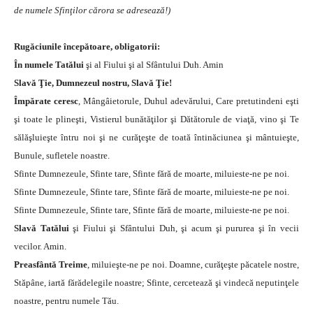
de numele Sfinţilor cărora se adresează!)
Rugăciunile începătoare, obligatorii:
În numele Tatălui
şi al Fiului şi al Sfântului Duh. Amin
Slavă Ţie, Dumnezeul nostru, Slavă Ţie!
Împărate ceresc
, Mângâietorule, Duhul adevărului, Care pretutindeni eşti
şi toate le plineşti, Vistierul bunătăţilor şi Dătătorule de viaţă, vino şi Te
sălăşluieşte întru noi şi ne curăţeşte de toată întinăciunea şi mântuieşte,
Bunule, sufletele noastre.
Sfinte Dumnezeule, Sfinte tare, Sfinte fără de moarte, miluieste-ne pe noi.
Sfinte Dumnezeule, Sfinte tare, Sfinte fără de moarte, miluieste-ne pe noi.
Sfinte Dumnezeule, Sfinte tare, Sfinte fără de moarte, miluieste-ne pe noi.
Slavă Tatălui
şi Fiului şi Sfântului Duh, şi acum şi pururea şi în vecii
vecilor. Amin.
Preasfântă Treime
, miluieşte-ne pe noi. Doamne, curăţeşte păcatele nostre,
Stăpâne, iartă fărădelegile noastre; Sfinte, cercetează şi vindecă neputinţele
noastre, pentru numele Tău.