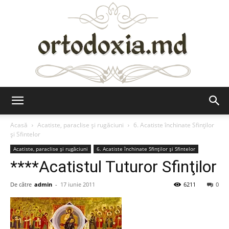
Ortodoxia.md
Acasă
Acatiste, paraclise și rugăciuni
6. Acatiste închinate Sfinților
și Sfintelor
Acatiste, paraclise și rugăciuni
6. Acatiste închinate Sfinților și Sfintelor
****Acatistul Tuturor Sfinţilor
De către
admin
-
17 iunie 2011
6211
0