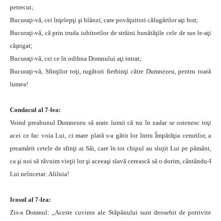
petrecut;
Bucuraţi-vă, cei înţelepţi şi blânzi, care povăţuitori călugărilor aţi fost;
Bucuraţi-vă, că prin truda iubitorilor de străini bunătăţile cele de sus le-aţi
câştigat;
Bucuraţi-vă, cei ce în odihna Domnului aţi intrat;
Bucuraţi-vă, Sfinţilor toţi, rugători fierbinţi către Dumnezeu, pentru toată
lumea!
Condacul al 7-lea:
Voind preabunul Dumnezeu să arate lumii că nu în zadar se ostenesc toţi
acei ce fac voia Lui, ci mare plată s-a gătit lor întru Împărăţia cerurilor, a
preamărit cetele de sfinţi ai Săi, care în tot chipul au slujit Lui pe pământ,
ca şi noi să râvnim vieţii lor şi aceeaşi slavă cerească să o dorim, cântându-I
Lui neîncetat: Aliluia!
Icosul al 7-lea:
Zis-a Domnul: „Aceste cuvinte ale Stăpânului sunt deosebit de potrivite