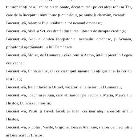
tuturor sfinţilor a-I spune nu se poate, decât numai pe cei aleşi robi ai Tăi,
care de la începutul lumii bine ţi-au plăcut, pe nume îi chemăm, zicând:
Bucuraţi-vă, Adam şi Eva, străbuni a tot neamul omenesc;
Bucuraţi-vă, Abel şi Set, cei dintâi din lume iubitori de dreapta credinţă;
Bucuraţi-vă, Noe, al doilea începător al neamului omenesc, şi Avraam,
primitorul aşezământului lui Dumnezeu;
Bucuraţi-vă, Moise, de Dumnezeu văzătorul şi Aaron, întâiul preot în Legea
cea veche;
Bucuraţi-vă, Enoh şi Ilie, cei ce cu trupul moarte nu aţi gustat şi la cer aţi
fost luaţi;
Bucuraţi-vă, Isaie, David şi Daniel, văzători ai tainelor lui Dumnezeu;
Bucuraţi-vă, Ioachim şi Ana, care aţi născut pe Fecioara Maria, Maica lui
Hristos, Dumnezeul nostru;
Bucuraţi-vă, Petru şi Pavel, Iacob şi Ioan, cei mai aleşi apostoli ai lui
Hristos;
Bucuraţi-vă, Nicolae, Vasile, Grigorie, Ioan şi Atanasie, stâlpii cei neclintiţi
ai Bisericii lui Hristos;