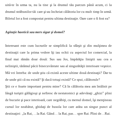
uită-te în urma ta, nu la tine şi la drumul tău parcurs până acum, ci la
drumul străbunilor tăi care şi-au încheiat călătoria lor cu mult timp în urmă.
Biletul lor a fost compostat pentru ultima destinaţie. Oare care o fi fost ea?
Agitaţie haotică sau mers sigur şi domol?
Interesant este cum lucrurile se simplifică la sfârşit şi din mulţimea de
destinaţii care la prima vedere îţi iau ochii cu aspectul lor comercial, la
final mai rămân doar două: Sus sau Jos, împărăţia liniştii sau cea a
neliniştii, tărâmul păcii binecuvântate sau al singurătăţii interioare veşnice.
Mă vei întreba: de unde ştiu că există aceste ultime două destinaţii? Dar tu
de unde ştii că nu există? Şi dacă totuşi există? Ce spui, călătorule?
Ştii ce e foarte important pentru mine? Că în călătoria mea am întâlnit pe
lângă turiştii gălăgioşi şi nefiresc de nestatornici şi adevăraţi „ghizi” plini
de bucurie şi pace interioară, care negrăbiţi, cu mersul domol, îşi menţineau
cursul lor neabătut, ghidaţi de busola lor care arăta un singur punct al
destinaţiei: ,,la Rai, …la Rai. Gând… la Rai, pas… spre Rai. Plini de…Rai.