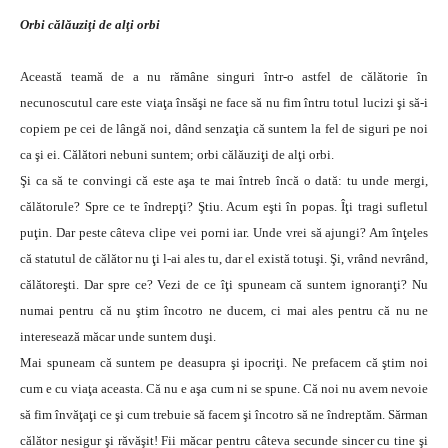
Orbi călăuziţi de alţi orbi
Această teamă de a nu rămâne singuri într-o astfel de călătorie în
necunoscutul care este viaţa însăşi ne face să nu fim întru totul lucizi şi să-i
copiem pe cei de lângă noi, dând senzaţia că suntem la fel de siguri pe noi
ca şi ei. Călători nebuni suntem; orbi călăuziţi de alţi orbi.
Şi ca să te convingi că este aşa te mai întreb încă o dată: tu unde mergi,
călătorule? Spre ce te îndrepţi? Ştiu. Acum eşti în popas. Îţi tragi sufletul
puţin. Dar peste câteva clipe vei porni iar. Unde vrei să ajungi? Am înţeles
că statutul de călător nu ţi l-ai ales tu, dar el există totuşi. Şi, vrând nevrând,
călătoreşti. Dar spre ce? Vezi de ce îţi spuneam că suntem ignoranţi? Nu
numai pentru că nu ştim încotro ne ducem, ci mai ales pentru că nu ne
interesează măcar unde suntem duşi.
Mai spuneam că suntem pe deasupra şi ipocriţi. Ne prefacem că ştim noi
cum e cu viaţa aceasta. Că nu e aşa cum ni se spune. Că noi nu avem nevoie
să fim învăţaţi ce şi cum trebuie să facem şi încotro să ne îndreptăm. Sărman
călător nesigur şi răvăşit! Fii măcar pentru câteva secunde sincer cu tine şi