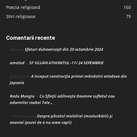
Poezia religioasă
160
Stiri religioase
79
Comentarii recente
Sfaturi duhovnicești din 20 octombrie 2024
Doina
la
amalad
SF SILUAN ATHONITUL -11/ 24 SEPEMBRIE
la
A început construcţia primei mănăstiri ortodoxe din
gheorghe
la
Japonia
Radu Mungiu
Cu Sfinții odihnește Doamne sufletul nou
la
adormitei roabei Tale…
Despre păcatul malahiei (masturbării) şi
Crina Marina
la
onaniei (pazei de a nu avea copii)