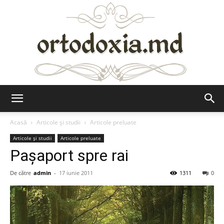
Ortodoxia.md
Acasă
Articole şi studii
Articole preluate
Articole şi studii
Articole preluate
Paşaport spre rai
De către
admin
-
17 iunie 2011
1311
0