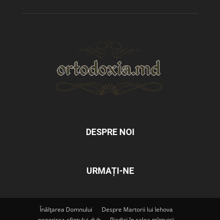
DESPRE NOI
URMAȚI-NE
Înălțarea Domnului
Despre Martorii lui Iehova
pogorirea-sfintului-duh
Piedici în calea mîntuirii