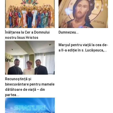
Înălțarea la Cer a Domnului
Dumnezeu…
nostru Iisus Hristos
Marșul pentru viață la cea de-
a II-a ediție în s. Lucășeuca,...
Recunoștință și
binecuvântare pentru mamele
dătătoare de viață – din
partea...