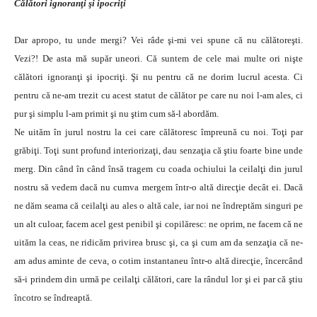
Călători ignoranţi şi ipocriţi
Dar apropo, tu unde mergi? Vei râde şi-mi vei spune că nu călătoreşti.
Vezi?! De asta mă supăr uneori. Că suntem de cele mai multe ori nişte
călători ignoranţi şi ipocriţi. Şi nu pentru că ne dorim lucrul acesta. Ci
pentru că ne-am trezit cu acest statut de călător pe care nu noi l-am ales, ci
pur şi simplu l-am primit şi nu ştim cum să-l abordăm.
Ne uităm în jurul nostru la cei care călătoresc împreună cu noi. Toţi par
grăbiţi. Toţi sunt profund interiorizaţi, dau senzaţia că ştiu foarte bine unde
merg. Din când în când însă tragem cu coada ochiului la ceilalţi din jurul
nostru să vedem dacă nu cumva mergem într-o altă direcţie decât ei. Dacă
ne dăm seama că ceilalţi au ales o altă cale, iar noi ne îndreptăm singuri pe
un alt culoar, facem acel gest penibil şi copilăresc: ne oprim, ne facem că ne
uităm la ceas, ne ridicăm privirea brusc şi, ca şi cum am da senzaţia că ne-
am adus aminte de ceva, o cotim instantaneu într-o altă direcţie, încercând
să-i prindem din urmă pe ceilalţi călători, care la rândul lor şi ei par că ştiu
încotro se îndreaptă.