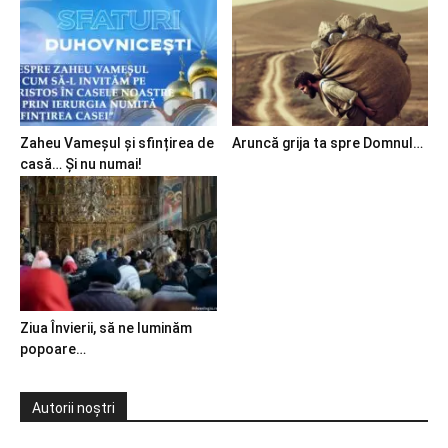
Zaheu Vameșul și sfințirea de
Aruncă grija ta spre Domnul…
casă… Și nu numai!
Ziua Învierii, să ne luminăm
popoare…
Autorii noștri