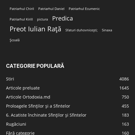
Patriarhul Chiril
Patriarhul Daniel
Patriarhul Ecumenic
Predica
Patriarhul Kirill
pictura
Preot Iulian Rață
Sfaturi duhovnicești;
Sinaxa
Școală
CATEGORIE POPULARĂ
Stiri
4086
Articole preluate
1645
Articole Ortodoxia.md
750
Proloagele Sfinților și a Sfintelor
455
6. Acatiste închinate Sfinților și Sfintelor
183
Rugăciuni
163
Fără categorie
160