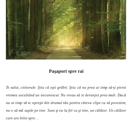
Paşaport spre rai
Te salut, cititorule. Ştiu că eşti grăbit. Ştiu că nu prea ai timp să-ţi pierzi
vremea ascultând un necunoscut. Nu vreau să te deranjez prea mult. Dacă
nu ai timp să te opreşti din drumul tău pentru câteva clipe ca să povestim,
nu o să mă supăr pe tine. Sunt şi eu la fel ca şi tine, un călător. Un călător
care are bilet spre…