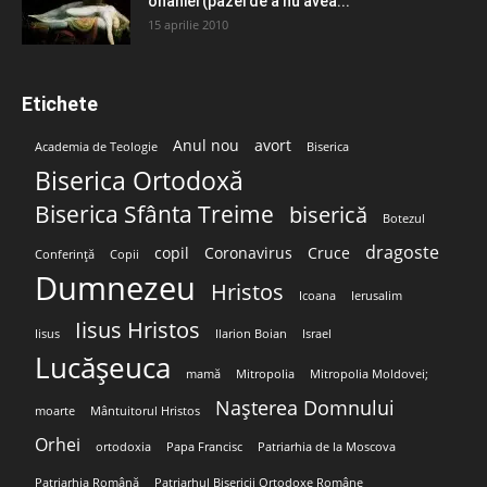
onaniei (pazei de a nu avea...
15 aprilie 2010
Etichete
Anul nou
avort
Academia de Teologie
Biserica
Biserica Ortodoxă
Biserica Sfânta Treime
biserică
Botezul
dragoste
copil
Coronavirus
Cruce
Conferință
Copii
Dumnezeu
Hristos
Icoana
Ierusalim
Iisus Hristos
Iisus
Ilarion Boian
Israel
Lucășeuca
mamă
Mitropolia
Mitropolia Moldovei;
Nașterea Domnului
moarte
Mântuitorul Hristos
Orhei
ortodoxia
Papa Francisc
Patriarhia de la Moscova
Patriarhia Română
Patriarhul Bisericii Ortodoxe Române