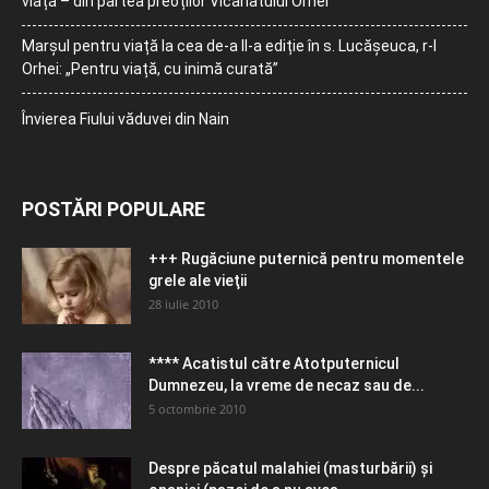
viață – din partea preoților Vicariatului Orhei
Marșul pentru viață la cea de-a II-a ediție în s. Lucășeuca, r-l
Orhei: „Pentru viață, cu inimă curată”
Învierea Fiului văduvei din Nain
POSTĂRI POPULARE
+++ Rugăciune puternică pentru momentele
grele ale vieţii
28 iulie 2010
**** Acatistul către Atotputernicul
Dumnezeu, la vreme de necaz sau de...
5 octombrie 2010
Despre păcatul malahiei (masturbării) şi