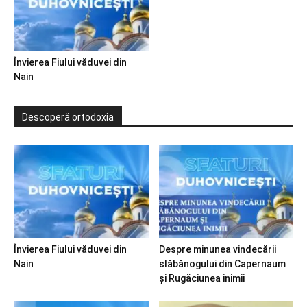
Învierea Fiului văduvei din
Nain
Descoperă ortodoxia
Învierea Fiului văduvei din
Despre minunea vindecării
Nain
slăbănogului din Capernaum
și Rugăciunea inimii