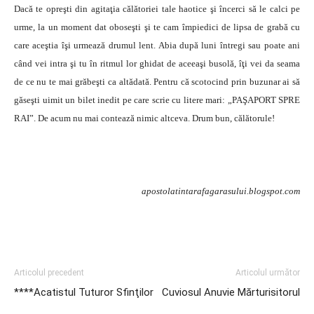
Dacă te opreşti din agitaţia călătoriei tale haotice şi încerci să le calci pe
urme, la un moment dat oboseşti şi te cam împiedici de lipsa de grabă cu
care aceştia îşi urmează drumul lent. Abia după luni întregi sau poate ani
când vei intra şi tu în ritmul lor ghidat de aceeaşi busolă, îţi vei da seama
de ce nu te mai grăbeşti ca altădată. Pentru că scotocind prin buzunar ai să
găseşti uimit un bilet inedit pe care scrie cu litere mari: „PAŞAPORT SPRE
RAI”. De acum nu mai contează nimic altceva. Drum bun, călătorule!
apostolatintarafagarasului.blogspot.com
Articolul precedent
Articolul următor
****Acatistul Tuturor Sfinţilor
Cuviosul Anuvie Mărturisitorul