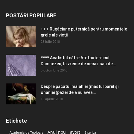
POSTĂRI POPULARE
+++ Rugăciune puternică pentru momentele
grele ale vieţii
28 iulie 2010
**** Acatistul către Atotputernicul
Dumnezeu, la vreme de necaz sau de...
5 octombrie 2010
Despre păcatul malahiei (masturbării) şi
onaniei (pazei de a nu avea...
15 aprilie 2010
Etichete
Anul nou
avort
Academia de Teologie
Biserica