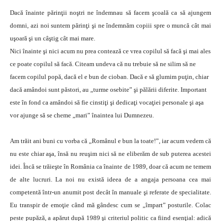
Dacă înainte părinţii noştri ne îndemnau să facem şcoală ca să ajungem
domni, azi noi suntem părinţi şi ne îndemnăm copiii spre o muncă cât mai
uşoară şi un câştig cât mai mare.
Nici înainte şi nici acum nu prea contează ce vrea copilul să facă şi mai ales
ce poate copilul să facă. Citeam undeva că nu trebuie să ne silim să ne
facem copilul popă, dacă el e bun de cioban. Dacă e să glumim puţin, chiar
dacă amândoi sunt păstori, au „turme osebite” şi pălării diferite. Important
este în fond ca amândoi să fie cinstiţi şi dedicaţi vocaţiei personale şi aşa
vor ajunge să se cheme „mari” înaintea lui Dumnezeu.
Am trăit ani buni cu vorba că „Românul e bun la toate!”, iar acum vedem că
nu este chiar aşa, însă nu reuşim nici să ne eliberăm de sub puterea acestei
idei. Încă se trăieşte în România ca înainte de 1989, doar că acum ne temem
de alte lucruri. La noi nu există ideea de a angaja persoana cea mai
competentă într-un anumit post decât în manuale şi referate de specialitate.
Eu transpir de emoţie când mă gândesc cum se „împart” posturile. Colac
peste pupăză, a apărut după 1989 şi criteriul politic ca fiind esenţial: adică