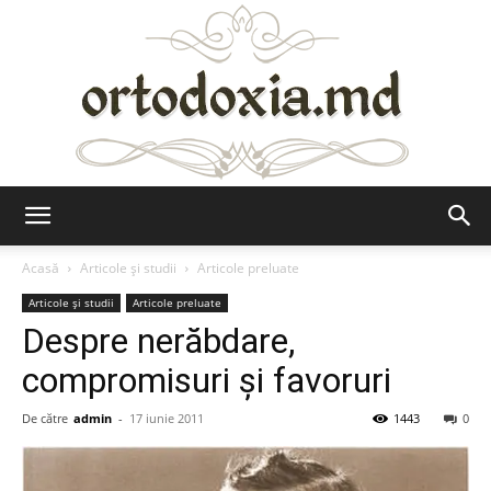
Ortodoxia.md
Acasă
Articole şi studii
Articole preluate
Articole şi studii
Articole preluate
Despre nerăbdare,
compromisuri şi favoruri
De către
admin
-
17 iunie 2011
1443
0