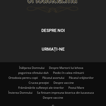
DESPRE NOI
URMAȚI-NE
Înălțarea Domnului
Despre Martorii lui Iehova
pogorirea-sfintului-duh
Piedici în calea mîntuirii
Ortodoxia pentru copii
Păcatul avortului
Păcatul vrăjitoriilor
Crucea preoției
Despre vaccine
Frământările sufletești ale tinerilor
Postul Mare
Învierea Domnului
Sa finisam impreuna biserica din lucaseuca
Despre vaccine
©