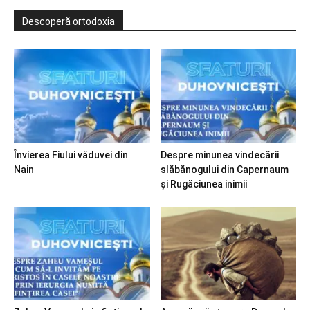
Descoperă ortodoxia
Învierea Fiului văduvei din
Despre minunea vindecării
Nain
slăbănogului din Capernaum
și Rugăciunea inimii