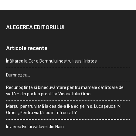
ALEGEREA EDITORULUI
Articole recente
Înălțarea la Cer a Domnului nostru Iisus Hristos
Dumnezeu…
Recunoștință și binecuvântare pentru mamele dătătoare de
viață – din partea preoților Vicariatului Orhei
Marșul pentru viață la cea de-a II-a ediție în s. Lucășeuca, r-l
Orhei: „Pentru viață, cu inimă curată”
Învierea Fiului văduvei din Nain