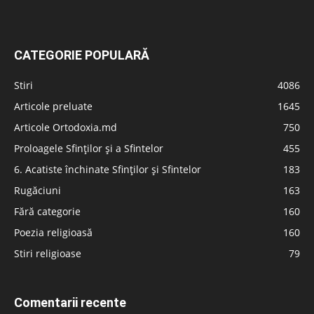
CATEGORIE POPULARĂ
Stiri
4086
Articole preluate
1645
Articole Ortodoxia.md
750
Proloagele Sfinților și a Sfintelor
455
6. Acatiste închinate Sfinților și Sfintelor
183
Rugăciuni
163
Fără categorie
160
Poezia religioasă
160
Stiri religioase
79
Comentarii recente