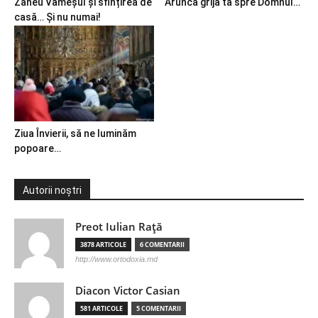
Zaheu Vameșul și sfințirea de
Aruncă grija ta spre Domnul…
casă… Și nu numai!
Ziua Învierii, să ne luminăm
popoare…
Autorii noștri
Preot Iulian Raţă
3878 ARTICOLE
6 COMENTARII
http://www.ortodoxia.md
Diacon Victor Casian
581 ARTICOLE
5 COMENTARII