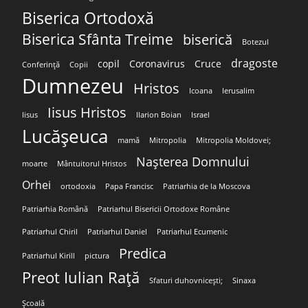
Biserica Ortodoxă
Biserica Sfânta Treime
biserică
Botezul
dragoste
copil
Coronavirus
Cruce
Conferință
Copii
Dumnezeu
Hristos
Icoana
Ierusalim
Iisus Hristos
Iisus
Ilarion Boian
Israel
Lucășeuca
mamă
Mitropolia
Mitropolia Moldovei;
Nașterea Domnului
moarte
Mântuitorul Hristos
Orhei
ortodoxia
Papa Francisc
Patriarhia de la Moscova
Patriarhia Română
Patriarhul Bisericii Ortodoxe Române
Patriarhul Chiril
Patriarhul Daniel
Patriarhul Ecumenic
Predica
Patriarhul Kirill
pictura
Preot Iulian Rață
Sfaturi duhovnicești;
Sinaxa
Școală