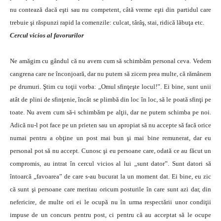
nu contează dacă eşti sau nu competent, câtă vreme eşti din partidul care
trebuie şi răspunzi rapid la comenzile: culcat, târâş, stai, ridică lăbuţa etc.
Cercul vicios al favorurilor
Ne amăgim cu gândul că nu avem cum să schimbăm personal ceva. Vedem
cangrena care ne înconjoară, dar nu putem să zicem prea multe, că rămânem
pe drumuri. Ştim cu toţii vorba: „Omul sfinţeşte locul!”. Ei bine, sunt unii
atât de plini de sfinţenie, încât se plimbă din loc în loc, să le poată sfinţi pe
toate. Nu avem cum să-i schimbăm pe alţii, dar ne putem schimba pe noi.
Adică nu-l pot face pe un prieten sau un apropiat să nu accepte să facă orice
numai pentru a obţine un post mai bun şi mai bine remunerat, dar eu
personal pot să nu accept. Cunosc şi eu persoane care, odată ce au făcut un
compromis, au intrat în cercul vicios al lui „sunt dator”. Sunt datori să
întoarcă „favoarea” de care s-au bucurat la un moment dat. Ei bine, eu zic
că sunt şi persoane care meritau oricum posturile în care sunt azi dar, din
nefericire, de multe ori ei le ocupă nu în urma respectării unor condiţii
impuse de un concurs pentru post, ci pentru că au acceptat să le ocupe