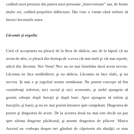
cedând unor presiuni din partea unor persoane „binevoitoare” sau, de foarte
multe ori, cedând propriilor slăbiciuni. Dar vine o vreme când trebuie să
întorci favorurile astea.
Lăcomie şi orgoliu
Cred că acceptarea nu pleacă de la frica de sărăcie, sau de la faptul că nu
avem de ales, ci pleacă din dorinţa de a avea cât mai mult şi cât mai repede,
adică din lăcomie. Noi Vrem! Nici nu ne mai întrebăm dacă avem nevoie.
Lăcomia ne face nerăbdători, şi nu sărăcia. Lăcomia ne face slabi, şi nu
nevoia. Şi mai e şi orgoliul nostru nemăsurat. Nu putem concepe să fim
consideraţi inferiori, nici social şi nici economic, şi astfel ajungem să
gonim orbeşte după funcţii şi după bani. Apoi ajungem să iubim şi
funcţiile, şi banii, şi nu ne mai putem întoarce spre cumpătare. Dragostea de
putere şi dragostea de avere. De la acestea două nu mai este decât un pas
spre ultima dragoste păcătoasă, şi anume dragostea de plăcere. Marcu
Ascetul ne vorbeşte despre trei gânduri de căpetenie ale răutăţii ce stau