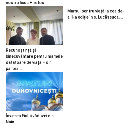
nostru Iisus Hristos
Marșul pentru viață la cea de-
a II-a ediție în s. Lucășeuca,...
Recunoștință și
binecuvântare pentru mamele
dătătoare de viață – din
partea...
Învierea Fiului văduvei din
Nain