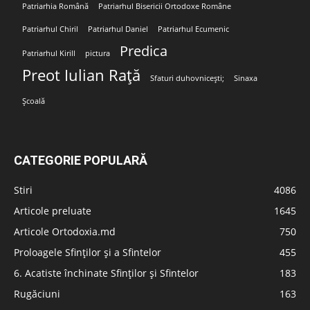
Patriarhia Română
Patriarhul Bisericii Ortodoxe Române
Patriarhul Chiril
Patriarhul Daniel
Patriarhul Ecumenic
Predica
Patriarhul Kirill
pictura
Preot Iulian Rață
Sfaturi duhovnicești;
Sinaxa
Școală
CATEGORIE POPULARĂ
Stiri
4086
Articole preluate
1645
Articole Ortodoxia.md
750
Proloagele Sfinților și a Sfintelor
455
6. Acatiste închinate Sfinților și Sfintelor
183
Rugăciuni
163