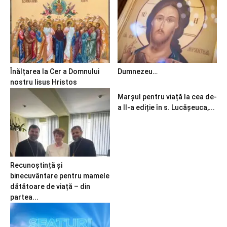
Înălțarea la Cer a Domnului
Dumnezeu…
nostru Iisus Hristos
Marșul pentru viață la cea de-
a II-a ediție în s. Lucășeuca,...
Recunoștință și
binecuvântare pentru mamele
dătătoare de viață – din
partea...