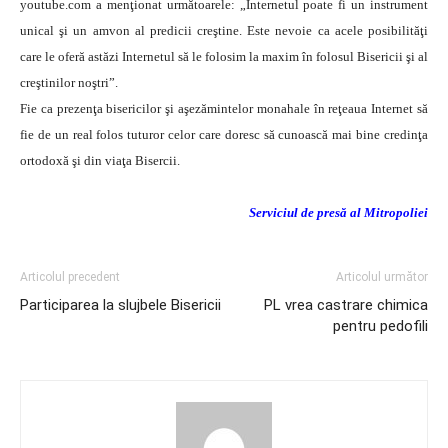
youtube.com a menţionat următoarele: „Internetul poate fi un instrument
unical şi un amvon al predicii creştine. Este nevoie ca acele posibilităţi
care le oferă astăzi Internetul să le folosim la maxim în folosul Bisericii şi al
creştinilor noştri”.
Fie ca prezenţa bisericilor şi aşezămintelor monahale în reţeaua Internet să
fie de un real folos tuturor celor care doresc să cunoască mai bine credinţa
ortodoxă şi din viaţa Bisercii.
Serviciul de presă al Mitropoliei
Articolul precedent
Articolul următor
Participarea la slujbele Bisericii
PL vrea castrare chimica
pentru pedofili