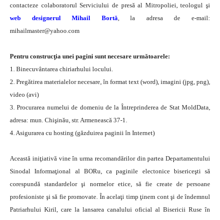
contacteze colaboratorul Serviciului de presă al Mitropoliei, teologul şi
web designerul Mihail Bortă
, la adresa de e-mail:
mihailmaster@yahoo.com
Pentru construcţia unei pagini sunt necesare următoarele:
1. Binecuvântarea chiriarhului locului.
2. Pregătirea materialelor necesare, în format text (word), imagini (jpg, png),
video (avi)
3. Procurarea numelui de domeniu de la Întreprinderea de Stat MoldData,
adresa: mun. Chişinău, str. Armenească 37-1.
4. Asigurarea cu hosting (găzduirea paginii în Internet)
Această iniţiativă vine în urma recomandărilor din partea Departamentului
Sinodal Informaţional al BORu, ca paginile electonice bisericeşti să
corespundă standardelor şi normelor etice, să fie create de persoane
profesioniste şi să fie promovate. În acelaţi timp ţinem cont şi de îndemnul
Patriarhului Kiril, care la lansarea canalului oficial al Bisericii Ruse în