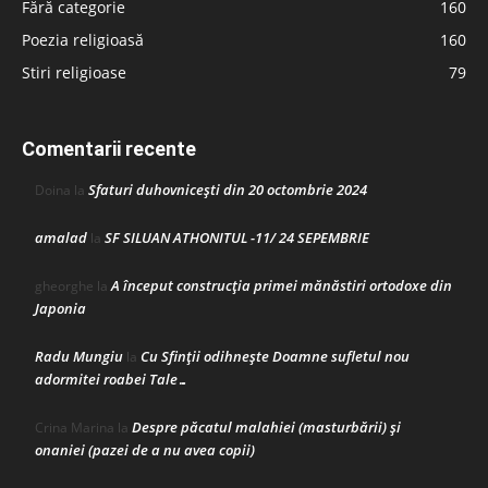
Fără categorie
160
Poezia religioasă
160
Stiri religioase
79
Comentarii recente
Sfaturi duhovnicești din 20 octombrie 2024
Doina
la
amalad
SF SILUAN ATHONITUL -11/ 24 SEPEMBRIE
la
A început construcţia primei mănăstiri ortodoxe din
gheorghe
la
Japonia
Radu Mungiu
Cu Sfinții odihnește Doamne sufletul nou
la
adormitei roabei Tale…
Despre păcatul malahiei (masturbării) şi
Crina Marina
la
onaniei (pazei de a nu avea copii)