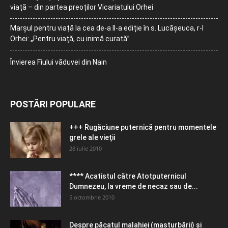
viață – din partea preoților Vicariatului Orhei
Marșul pentru viață la cea de-a II-a ediție în s. Lucășeuca, r-l
Orhei: „Pentru viață, cu inimă curată”
Învierea Fiului văduvei din Nain
POSTĂRI POPULARE
+++ Rugăciune puternică pentru momentele
grele ale vieţii
28 iulie 2010
**** Acatistul către Atotputernicul
Dumnezeu, la vreme de necaz sau de...
5 octombrie 2010
Despre păcatul malahiei (masturbării) şi