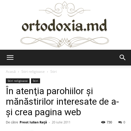
Ortodoxia.md
Acasă
Stiri religioase
Stiri
Stiri religioase
Stiri
În atenţia parohiilor şi
mănăstirilor interesate de a-
şi crea pagina web
De către
Preot Iulian Raţă
-
20 iulie 2011
730
0