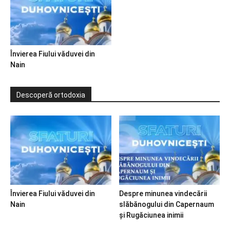
Învierea Fiului văduvei din
Nain
Descoperă ortodoxia
Învierea Fiului văduvei din
Despre minunea vindecării
Nain
slăbănogului din Capernaum
și Rugăciunea inimii