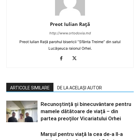
Preot Iulian Raţă
http://www.ortodoxia.md
Preot Iulian Rață parohul bisericii ”Sfânta Treime” din satul
Lucășeuca raionul Orhei.
ARTICOLE SIMILARE
DE LA ACELAȘI AUTOR
Recunoștință și binecuvântare pentru
mamele dătătoare de viață – din
partea preoților Vicariatului Orhei
Marșul pentru viață la cea de-a II-a