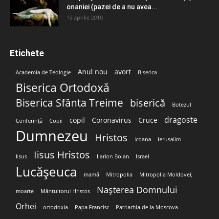
onaniei (pazei de a nu avea...
15 aprilie 2010
Etichete
Anul nou
avort
Academia de Teologie
Biserica
Biserica Ortodoxă
Biserica Sfânta Treime
biserică
Botezul
dragoste
copil
Coronavirus
Cruce
Conferință
Copii
Dumnezeu
Hristos
Icoana
Ierusalim
Iisus Hristos
Iisus
Ilarion Boian
Israel
Lucășeuca
mamă
Mitropolia
Mitropolia Moldovei;
Nașterea Domnului
moarte
Mântuitorul Hristos
Orhei
ortodoxia
Papa Francisc
Patriarhia de la Moscova