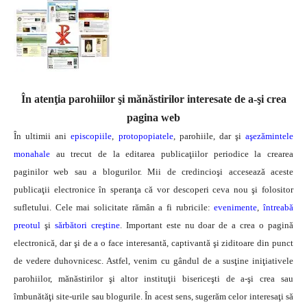
În atenţia parohiilor şi mănăstirilor interesate de a-şi crea
pagina web
În ultimii ani
episcopiile
,
protopopiatele
, parohiile, dar şi
aşezămintele
monahale
au trecut de la editarea publicaţiilor periodice la crearea
paginilor web sau a blogurilor. Mii de credincioşi accesează aceste
publicaţii electronice în speranţa că vor descoperi ceva nou şi folositor
sufletului. Cele mai solicitate rămân a fi rubricile:
evenimente
,
întreabă
preotul
şi
sărbători creştine
. Important este nu doar de a crea o pagină
electronică, dar şi de a o face interesantă, captivantă şi ziditoare din punct
de vedere duhovnicesc.
Astfel, venim cu gândul de a susţine iniţiativele
parohiilor, mănăstirilor şi altor instituţii bisericeşti de a-şi crea sau
îmbunătăţi site-urile sau blogurile. În acest sens, sugerăm celor interesaţi să