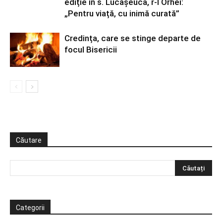
ediție în s. Lucășeuca, r-l Orhei:
„Pentru viață, cu inimă curată”
Credința, care se stinge departe de
focul Bisericii
Căutare
Categorii