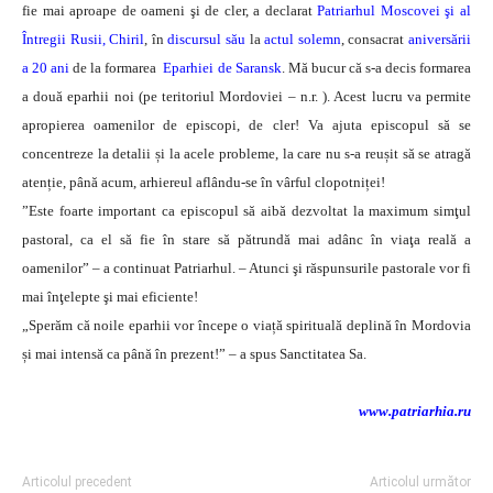
fie mai aproape de oameni şi de cler, a declarat
Patriarhul Moscovei şi al
Întregii Rusii, Chiril
, în
discursul său
la
actul solemn
, consacrat
aniversării
a 20 ani
de la formarea
Eparhiei de Saransk
.
Mă bucur că s-a decis formarea
a două eparhii noi (pe teritoriul Mordoviei – n.r. ). Acest lucru va permite
apropierea oamenilor de episcopi, de cler! Va ajuta episcopul să se
concentreze la detalii și la acele probleme, la care nu s-a reușit să se atragă
atenție, până acum, arhiereul aflându-se în vârful clopotniței!
”Este foarte important ca episcopul să aibă dezvoltat la maximum simţul
pastoral, ca el să fie în stare să pătrundă mai adânc în viaţa reală a
oamenilor” – a continuat Patriarhul. – Atunci şi răspunsurile pastorale vor fi
mai înţelepte şi mai eficiente!
„Sperăm că noile eparhii vor începe o viață spirituală deplină în Mordovia
și mai intensă ca până în prezent!” – a spus Sanctitatea Sa.
www.patriarhia.ru
Articolul precedent
Articolul următor