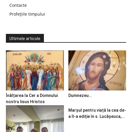
Contacte
Profețiile timpului
Ultimele articole
Înălțarea la Cer a Domnului
Dumnezeu…
nostru Iisus Hristos
Marșul pentru viață la cea de-
a II-a ediție în s. Lucășeuca,...