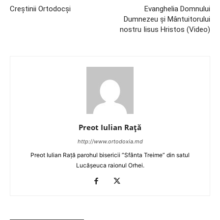
Creștinii Ortodocși
Evanghelia Domnului
Dumnezeu și Mântuitorului
nostru Iisus Hristos (Video)
Preot Iulian Raţă
http://www.ortodoxia.md
Preot Iulian Rață parohul bisericii ”Sfânta Treime” din satul
Lucășeuca raionul Orhei.