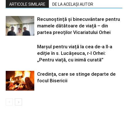
ARTICOLE SIMILARE
DE LA ACELAȘI AUTOR
Recunoștință și binecuvântare pentru
mamele dătătoare de viață – din
partea preoților Vicariatului Orhei
Marșul pentru viață la cea de-a II-a
ediție în s. Lucășeuca, r-l Orhei:
„Pentru viață, cu inimă curată”
Credința, care se stinge departe de
focul Bisericii