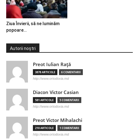
Ziua Învierii, să ne luminăm
popoare…
Autorii noștri
Preot Iulian Raţă
3878 ARTICOLE
6 COMENTARII
http://www.ortodoxia.md
Diacon Victor Casian
581 ARTICOLE
5 COMENTARII
http://www.ortodoxia.md
Preot Victor Mihalachi
210 ARTICOLE
1 COMENTARII
http://www.ortodoxia.md