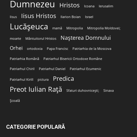
Dumnezeu
Hristos
Icoana
Ierusalim
Iisus Hristos
Iisus
Ilarion Boian
Israel
Lucășeuca
mamă
Mitropolia
Mitropolia Moldovei;
Nașterea Domnului
moarte
Mântuitorul Hristos
Orhei
ortodoxia
Papa Francisc
Patriarhia de la Moscova
Patriarhia Română
Patriarhul Bisericii Ortodoxe Române
Patriarhul Chiril
Patriarhul Daniel
Patriarhul Ecumenic
Predica
Patriarhul Kirill
pictura
Preot Iulian Rață
Sfaturi duhovnicești;
Sinaxa
Școală
CATEGORIE POPULARĂ