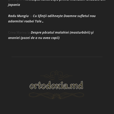
Japonia
Radu Mungiu
Cu Sfinții odihnește Doamne sufletul nou
la
adormitei roabei Tale…
Despre păcatul malahiei (masturbării) şi
Crina Marina
la
onaniei (pazei de a nu avea copii)