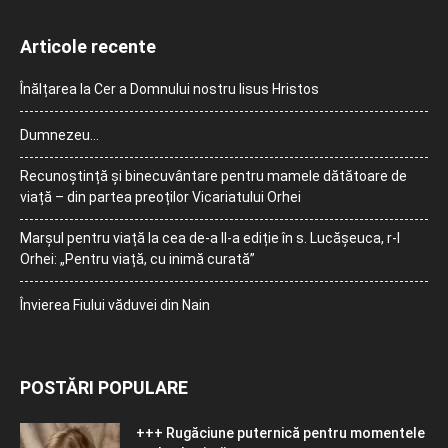
Articole recente
Înălțarea la Cer a Domnului nostru Iisus Hristos
Dumnezeu…
Recunoștință și binecuvântare pentru mamele dătătoare de
viață – din partea preoților Vicariatului Orhei
Marșul pentru viață la cea de-a II-a ediție în s. Lucășeuca, r-l
Orhei: „Pentru viață, cu inimă curată”
Învierea Fiului văduvei din Nain
POSTĂRI POPULARE
+++ Rugăciune puternică pentru momentele