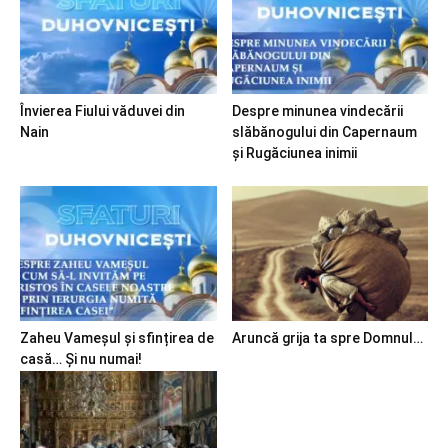
Învierea Fiului văduvei din
Despre minunea vindecării
Nain
slăbănogului din Capernaum
și Rugăciunea inimii
Zaheu Vameșul și sfințirea de
Aruncă grija ta spre Domnul…
casă… Și nu numai!