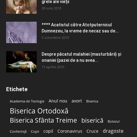
grele ale vieţii
28 iulie 2010
**** Acatistul către Atotputernicul
Dumnezeu, la vreme de necaz sau de...
5 octombrie 2010
Despre păcatul malahiei (masturbării) şi
onaniei (pazei de a nu avea...
15 aprilie 2010
Etichete
Anul nou
avort
Academia de Teologie
Biserica
Biserica Ortodoxă
Biserica Sfânta Treime
biserică
Botezul
dragoste
copil
Coronavirus
Cruce
Conferință
Copii