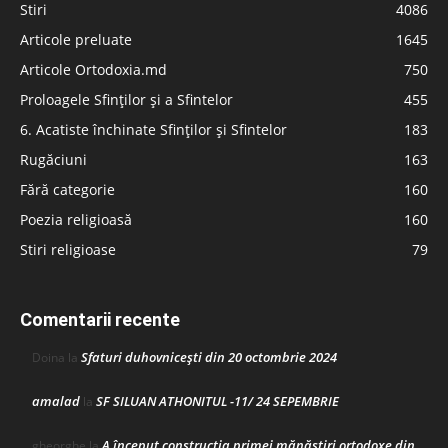
Stiri
4086
Articole preluate
1645
Articole Ortodoxia.md
750
Proloagele Sfinților și a Sfintelor
455
6. Acatiste închinate Sfinților și Sfintelor
183
Rugăciuni
163
Fără categorie
160
Poezia religioasă
160
Stiri religioase
79
Comentarii recente
Sfaturi duhovnicești din 20 octombrie 2024
Doina
la
amalad
SF SILUAN ATHONITUL -11/ 24 SEPEMBRIE
la
A început construcţia primei mănăstiri ortodoxe din
gheorghe
la