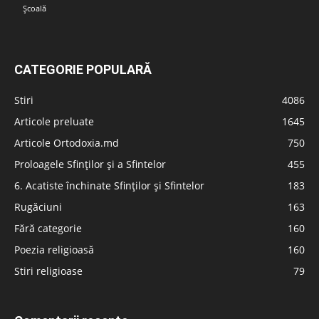
Școală
CATEGORIE POPULARĂ
Stiri
4086
Articole preluate
1645
Articole Ortodoxia.md
750
Proloagele Sfinților și a Sfintelor
455
6. Acatiste închinate Sfinților și Sfintelor
183
Rugăciuni
163
Fără categorie
160
Poezia religioasă
160
Stiri religioase
79