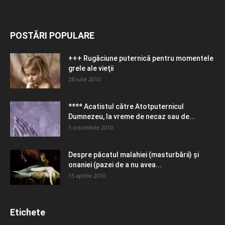
POSTĂRI POPULARE
+++ Rugăciune puternică pentru momentele
grele ale vieţii
28 iulie 2010
**** Acatistul către Atotputernicul
Dumnezeu, la vreme de necaz sau de...
5 octombrie 2010
Despre păcatul malahiei (masturbării) şi
onaniei (pazei de a nu avea...
15 aprilie 2010
Etichete