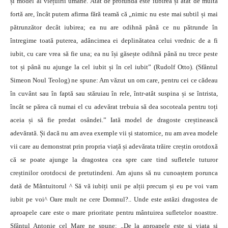
și model al viețuirii umane. Atât de profundă este iubirea și atât de multă
fortă are, încât putem afirma fără teamă că „nimic nu este mai subtil și mai
pătrunzător decât iubirea; ea nu are odihnă până ce nu pătrunde în
întregime toată puterea, adâncimea ei deplinătatea celui vrednic de a fi
iubit, cu care vrea să fie una; ea nu își găsește odihnă până nu trece peste
tot și până nu ajunge la cel iubit și în cel iubit” (Rudolf Otto). (Sfântul
Simeon Noul Teolog) ne spune: Am văzut un om care, pentru cei ce cădeau
în cuvânt sau în faptă sau stăruiau în rele, într-atât suspina și se întrista,
încât se părea că numai el cu adevărat trebuia să dea socoteala pentru toți
aceia și să fie predat osândei.” Iată model de dragoste creștinească
adevărată. Și dacă nu am avea exemple vii și statornice, nu am avea modele
vii care au demonstrat prin propria viață și adevărata trăire creștin orotdoxă
că se poate ajunge la dragostea cea spre care tind sufletele tuturor
creștinilor orotdocsi de pretutindeni. Am ajuns să nu cunoaștem porunca
dată de Mântuitorul ^ Să vă iubiți unii pe alții precum și eu pe voi vam
iubit pe voi^ Oare mult ne cere Domnul?.. Unde este astăzi dragostea de
aproapele care este o mare prioritate pentru mântuirea sufletelor noasttre.
Sfântul Antonie cel Mare ne spune: „De la aproapele este și viața și