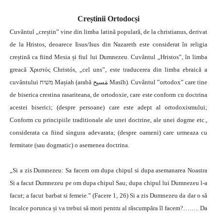
Creștinii Ortodocși
Cuvântul „creștin” vine din limba latină populară, de la christianus, derivat
de la Hristos, deoarece Iisus/Isus din Nazareth este considerat în religia
creștină ca fiind Mesia și fiul lui Dumnezeu. Cuvântul „Hristos”, în limba
greacă Χριστός Christós, „cel uns”, este traducerea din limba ebraică a
cuvântului משיח Mașiah (arabă مَسيح Masīh). Cuvântul ”ortodox” care tine
de biserica crestina rasariteana, de ortodoxie, care este conform cu doctrina
acestei biserici; (despre persoane) care este adept al ortodoxismului;
Conform cu principiile traditionale ale unei doctrine, ale unei dogme etc.,
considerata ca fiind singura adevarata; (despre oameni) care urmeaza cu
fermitate (sau dogmatic) o asemenea doctrina.
„Si a zis Dumnezeu: Sa facem om dupa chipul si dupa asemanarea Noastra
Si a facut Dumnezeu pe om dupa chipul Sau; dupa chipul lui Dumnezeu l-a
facut; a facut barbat si femeie.” (Facere 1, 26) Si a zis Dumnezeu da dar o să
încalce porunca și va trebui să mori pentru al răscumpăra îl facem?…….. Da