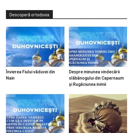
Descoperă ortodoxia
Învierea Fiului văduvei din
Despre minunea vindecării
Nain
slăbănogului din Capernaum
și Rugăciunea inimii