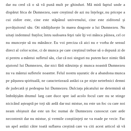
dar nu cred că o să vă pună mult pe ghinduri. Mă miră faptul unde a
dispărut frica de Dumnezeu, oare creștinul de azi nu înțelege, nu pricepe a
cui zidire este, cine este stăpânul universului, cine este ziditorul și
povățuitorul său. Ori nădăjduește în marea dragoste a lui Dumnezeu. Nu
uitați indemnul fraților, întru sudoarea feţei tale îţi vei mânca pâinea, cel ce
nu muncește să nu mănânce. Eu voi preciza că aici nu e vorba de sensul
direct al celor scrise, ci de munca pe care creștinul trebue să o depună zi de
zi pentru a mântui sufletul său, clar că noi singuri nu putem face nimic fără
ajutorul lui Dumnezeu, dar nici fără stăruința și munca noastră Dumnezeu
nu va mântui sufletele noasttre. Felul nostru ușuratic de a abandona munca
pe pășunea spirituală, ne caracterizează astăzi ca pe niște netrebnici demni
de judecată și pedeapsa lui Dumnezeu. Dulciața păcatului ne determină să
îmbrățișăm drumul larg care duce spre iad acolo focul care nu se stinge
nicicând așteaptă pe toți săi ardă dar nui mistue, nu este un foc cu care noi
neam obișnuit dar este un foc numai de Dumnezeu cunoscut care arde
necontenit dar nu mistue, și vermile conștiințeți ne va roade pe vecie. Fac
un apel astăzi către toată suflarea creștină care va citi acest articol să vă