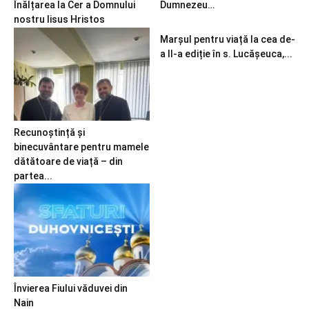
Înălțarea la Cer a Domnului
Dumnezeu…
nostru Iisus Hristos
Marșul pentru viață la cea de-
a II-a ediție în s. Lucășeuca,...
Recunoștință și
binecuvântare pentru mamele
dătătoare de viață – din
partea...
Învierea Fiului văduvei din
Nain