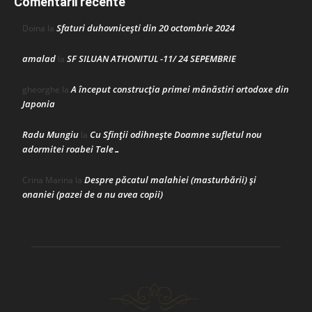
Comentarii recente
Sfaturi duhovnicești din 20 octombrie 2024
Doina
la
amalad
SF SILUAN ATHONITUL -11/ 24 SEPEMBRIE
la
A început construcţia primei mănăstiri ortodoxe din
gheorghe
la
Japonia
Radu Mungiu
Cu Sfinții odihnește Doamne sufletul nou
la
adormitei roabei Tale…
Despre păcatul malahiei (masturbării) şi
Crina Marina
la
onaniei (pazei de a nu avea copii)