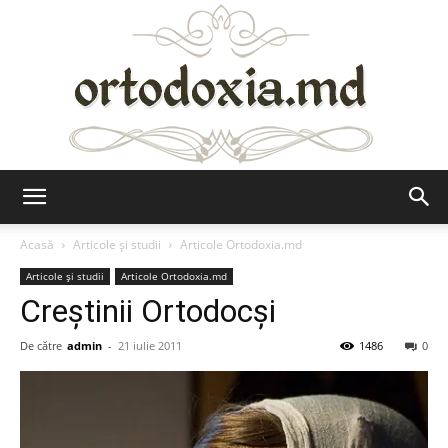
Ortodoxia.md
Acasă
Articole şi studii
Articole Ortodoxia.md
Articole şi studii
Articole Ortodoxia.md
Creștinii Ortodocși
De către
admin
-
21 iulie 2011
1486
0