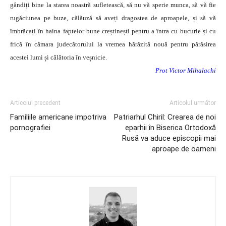
gândiți bine la starea noastră sufletească, să nu vă sperie munca, să vă fie
rugăciunea pe buze, călăuză să aveți dragostea de aproapele, și să vă
îmbrăcați în haina faptelor bune creștinești pentru a întra cu bucurie și cu
frică în cămara judecătorului la vremea hărăzită nouă pentru părăsirea
acestei lumi și călătoria în veșnicie.
Prot Victor Mihalachi
Articolul precedent
Articolul următor
Familiile americane impotriva
Patriarhul Chiril: Crearea de noi
pornografiei
eparhii în Biserica Ortodoxă
Rusă va aduce episcopii mai
aproape de oameni