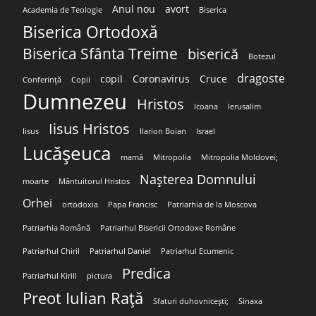
Anul nou
avort
Academia de Teologie
Biserica
Biserica Ortodoxă
Biserica Sfânta Treime
biserică
Botezul
dragoste
copil
Coronavirus
Cruce
Conferință
Copii
Dumnezeu
Hristos
Icoana
Ierusalim
Iisus Hristos
Iisus
Ilarion Boian
Israel
Lucășeuca
mamă
Mitropolia
Mitropolia Moldovei;
Nașterea Domnului
moarte
Mântuitorul Hristos
Orhei
ortodoxia
Papa Francisc
Patriarhia de la Moscova
Patriarhia Română
Patriarhul Bisericii Ortodoxe Române
Patriarhul Chiril
Patriarhul Daniel
Patriarhul Ecumenic
Predica
Patriarhul Kirill
pictura
Preot Iulian Rață
Sfaturi duhovnicești;
Sinaxa