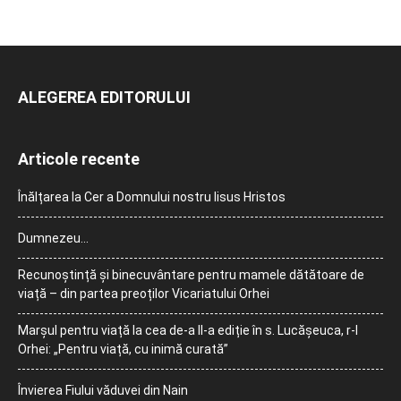
ALEGEREA EDITORULUI
Articole recente
Înălțarea la Cer a Domnului nostru Iisus Hristos
Dumnezeu…
Recunoștință și binecuvântare pentru mamele dătătoare de
viață – din partea preoților Vicariatului Orhei
Marșul pentru viață la cea de-a II-a ediție în s. Lucășeuca, r-l
Orhei: „Pentru viață, cu inimă curată”
Învierea Fiului văduvei din Nain