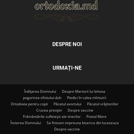
DESPRE NOI
URMAȚI-NE
Înălțarea Domnului
Despre Martorii lui Iehova
pogorirea-sfintului-duh
Piedici în calea mîntuirii
Ortodoxia pentru copii
Păcatul avortului
Păcatul vrăjitoriilor
Crucea preoției
Despre vaccine
Frământările sufletești ale tinerilor
Postul Mare
Învierea Domnului
Sa finisam impreuna biserica din lucaseuca
Despre vaccine