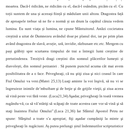
moartea. Dacă-l ridicăm, ne ridicăm cu el, dacă-l osândim, picăm cu el. Cu
toții suntem de una și aceeași ființă și mădulare unii altora. Dragostea față
de aproapele trebue să ne fie o normă și un drum la capătul căruia vedem
lumina. Eu sunt viața și lumina, ne cpune Mântuitorul. Astăzi cocietatea
creștină a uitat de Dumnezeu avândul doar pe planul doi, iar pe prim plan
având dragostea de slavă, avuție, ură, invidie, răzbunare etc.etc. Mergem cu
pași grăbiți spre scurtarea timpului de trai a întregii lumi creștine de
pretutindenea. Trezițivă dragi creștini din somnul plăcerilor lumești și
diavolești, din somnul perzaniei . Să punem punctul acuma cât mai avem
posibilitatea de a o face. Privegheaţi, că nu ştiţi ziua şi nici ceasul în care
Fiul Omului va veni.(Matei 25,13) Luaţi aminte la voi înşivă, să nu vi se
îngreuieze inimile de’mbuibare şi de beţie şi de grijile vieţii, şi ziua aceea
să vină peste voi fără veste. (Luca21,34) Aşadar, privegheaţi în toată vremea
rugându-vă, ca să vă’ntăriţi să scăpaţi de toate acestea care vor să vină şi să
staţi înaintea Fiului Omului”.(Luca 21,36) Iar Sfântul Apostol Petru ne
spune: Sfârşitul a toate s’a apropiat; fiţi aşadar cumpăniţi la minte şi
privegheaţi în rugăciuni. Aș putea prelungi șirul îndemnurilor scripturistice