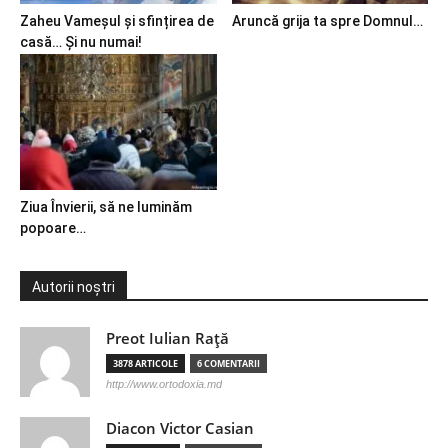
Zaheu Vameșul și sfințirea de
Aruncă grija ta spre Domnul…
casă… Și nu numai!
Ziua Învierii, să ne luminăm
popoare…
Autorii noștri
Preot Iulian Raţă
3878 ARTICOLE
6 COMENTARII
http://www.ortodoxia.md
Diacon Victor Casian