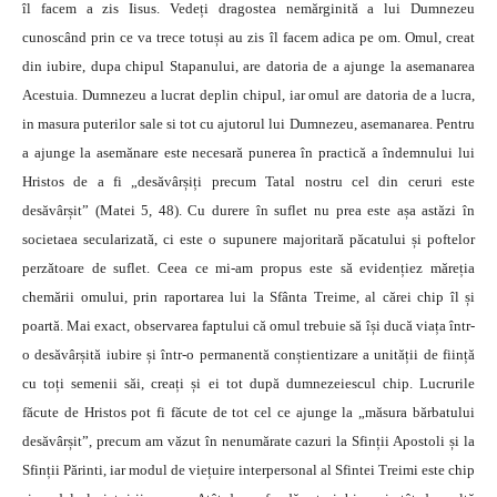
îl facem a zis Iisus. Vedeți dragostea nemărginită a lui Dumnezeu
cunoscând prin ce va trece totuși au zis îl facem adica pe om. Omul, creat
din iubire, dupa chipul Stapanului, are datoria de a ajunge la asemanarea
Acestuia. Dumnezeu a lucrat deplin chipul, iar omul are datoria de a lucra,
in masura puterilor sale si tot cu ajutorul lui Dumnezeu, asemanarea. Pentru
a ajunge la asemănare este necesară punerea în practică a îndemnului lui
Hristos de a fi „desăvârșiți precum Tatal nostru cel din ceruri este
desăvârșit” (Matei 5, 48). Cu durere în suflet nu prea este așa astăzi în
societaea secularizată, ci este o supunere majoritară păcatului și poftelor
perzătoare de suflet. Ceea ce mi-am propus este să evidențiez măreția
chemării omului, prin raportarea lui la Sfânta Treime, al cărei chip îl și
poartă. Mai exact, observarea faptului că omul trebuie să își ducă viața într-
o desăvârșită iubire și într-o permanentă conștientizare a unității de ființă
cu toți semenii săi, creați și ei tot după dumnezeiescul chip. Lucrurile
făcute de Hristos pot fi făcute de tot cel ce ajunge la „măsura bărbatului
desăvârșit”, precum am văzut în nenumărate cazuri la Sfinții Apostoli și la
Sfinții Părinti, iar modul de viețuire interpersonal al Sfintei Treimi este chip