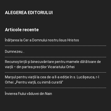
ALEGEREA EDITORULUI
Articole recente
Înălțarea la Cer a Domnului nostru Iisus Hristos
Dumnezeu…
Recunoștință și binecuvântare pentru mamele dătătoare de
viață – din partea preoților Vicariatului Orhei
Marșul pentru viață la cea de-a II-a ediție în s. Lucășeuca, r-l
Orhei: „Pentru viață, cu inimă curată”
Învierea Fiului văduvei din Nain