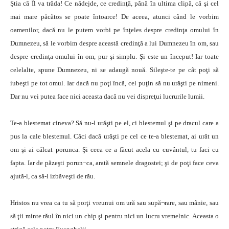
Ştia că Îl va trăda! Ce nădejde, ce credinţă, până în ultima clipă, că şi cel
mai mare păcătos se poate întoarce! De aceea, atunci când le vorbim
oamenilor, dacă nu le putem vorbi pe înţeles despre credinţa omului în
Dumnezeu, să le vorbim despre această credinţă a lui Dumnezeu în om, sau
despre credinţa omului în om, pur şi simplu. Şi este un început! Iar toate
celelalte, spune Dumnezeu, ni se adaugă nouă. Sileşte-te pe cât poţi să
iubeşti pe tot omul. Iar dacă nu poţi încă, cel puţin să nu urăşti pe nimeni.
Dar nu vei putea face nici aceasta dacă nu vei dispreţui lucrurile lumii.
Te-a blestemat cineva? Să nu-l urăşti pe el, ci blestemul şi pe dracul care a
pus la cale blestemul. Căci dacă urăşti pe cel ce te-a blestemat, ai urât un
om şi ai călcat porunca. Şi ceea ce a făcut acela cu cuvântul, tu faci cu
fapta. Iar de păzeşti porun¬ca, arată semnele dragostei; şi de poţi face ceva
ajută-l, ca să-l izbăveşti de rău.
Hristos nu vrea ca tu să porţi vreunui om ură sau supă¬rare, sau mânie, sau
să ţii minte răul în nici un chip şi pentru nici un lucru vremelnic. Aceasta o