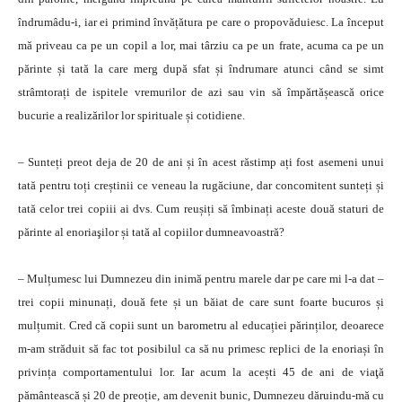
îndrumâdu-i, iar ei primind învățătura pe care o propovăduiesc. La început
mă priveau ca pe un copil a lor, mai târziu ca pe un frate, acuma ca pe un
părinte și tată la care merg după sfat și îndrumare atunci când se simt
strâmtorați de ispitele vremurilor de azi sau vin să împărtășească orice
bucurie a realizărilor lor spirituale și cotidiene.
– Sunteți preot deja de 20 de ani și în acest răstimp ați fost asemeni unui
tată pentru toți creștinii ce veneau la rugăciune, dar concomitent sunteți și
tată celor trei copiii ai dvs. Cum reușiți să îmbinați aceste două staturi de
părinte al enoriaşilor și tată al copiilor dumneavoastră?
– Mulțumesc lui Dumnezeu din inimă pentru marele dar pe care mi l-a dat –
trei copii minunați, două fete și un băiat de care sunt foarte bucuros și
mulțumit. Cred că copii sunt un barometru al educației părinților, deoarece
m-am străduit să fac tot posibilul ca să nu primesc replici de la enoriași în
privința comportamentului lor. Iar acum la acești 45 de ani de viaţă
pământească și 20 de preoție, am devenit bunic, Dumnezeu dăruindu-mă cu