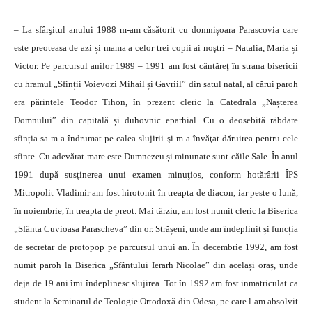
– La sfârşitul anului 1988 m-am căsătorit cu domnișoara Parascovia care
este preoteasa de azi și mama a celor trei copii ai noştri – Natalia, Maria și
Victor. Pe parcursul anilor 1989 – 1991 am fost cântăreţ în strana bisericii
cu hramul „Sfinții Voievozi Mihail și Gavriil” din satul natal, al cărui paroh
era părintele Teodor Tihon, în prezent cleric la Catedrala „Nașterea
Domnului” din capitală și duhovnic eparhial. Cu o deosebită răbdare
sfinția sa m-a îndrumat pe calea slujirii şi m-a învăţat dăruirea pentru cele
sfinte. Cu adevărat mare este Dumnezeu și minunate sunt căile Sale. În anul
1991 după susținerea unui examen minuţios, conform hotărârii ÎPS
Mitropolit Vladimir am fost hirotonit în treapta de diacon, iar peste o lună,
în noiembrie, în treapta de preot. Mai târziu, am fost numit cleric la Biserica
„Sfânta Cuvioasa Parascheva” din or. Strășeni, unde am îndeplinit și funcția
de secretar de protopop pe parcursul unui an. În decembrie 1992, am fost
numit paroh la Biserica „Sfântului Ierarh Nicolae” din același oraș, unde
deja de 19 ani îmi îndeplinesc slujirea. Tot în 1992 am fost inmatriculat ca
student la Seminarul de Teologie Ortodoxă din Odesa, pe care l-am absolvit