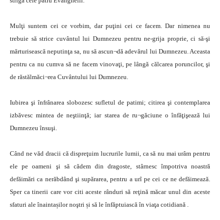
strigă cele patru Evanghelii.
Mulţi suntem cei ce vorbim, dar puţini cei ce facem. Dar nimenea nu
trebuie să strice cuvântul lui Dumnezeu pentru ne-grija proprie, ci să-şi
mărturisească neputinţa sa, nu să ascun¬dă adevărul lui Dumnezeu. Aceasta
pentru ca nu cumva să ne facem vinovaţi, pe lângă călcarea poruncilor, şi
de răstălmăci¬rea Cuvântului lui Dumnezeu.
Iubirea şi înfrânarea slobozesc sufletul de patimi; citirea şi contemplarea
izbăvesc mintea de neştiinţă; iar starea de ru¬găciune o înfăţişează lui
Dumnezeu însuşi.
Când ne văd dracii că dispreţuim lucrurile lumii, ca să nu mai urâm pentru
ele pe oameni şi să cădem din dragoste, stârnesc împotriva noastră
defăimări ca nerăbdând şi supărarea, pentru a urî pe cei ce ne defăimează.
Sper ca tinerii care vor citi aceste rânduri să reţină măcar unul din aceste
sfaturi ale înaintașilor noştri și să le înfăptuiască în viaţa cotidiană .