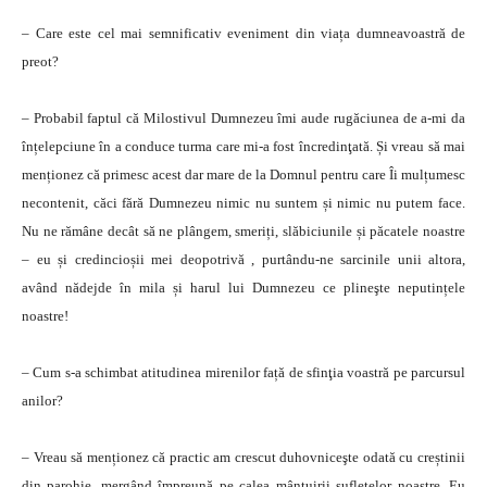
– Care este cel mai semnificativ eveniment din viața dumneavoastră de
preot?
– Probabil faptul că Milostivul Dumnezeu îmi aude rugăciunea de a-mi da
înțelepciune în a conduce turma care mi-a fost încredinţată. Și vreau să mai
menționez că primesc acest dar mare de la Domnul pentru care Îi mulțumesc
necontenit, căci fără Dumnezeu nimic nu suntem și nimic nu putem face.
Nu ne rămâne decât să ne plângem, smeriți, slăbiciunile și păcatele noastre
– eu și credincioșii mei deopotrivă , purtându-ne sarcinile unii altora,
având nădejde în mila și harul lui Dumnezeu ce plineşte neputințele
noastre!
– Cum s-a schimbat atitudinea mirenilor față de sfinţia voastră pe parcursul
anilor?
– Vreau să menționez că practic am crescut duhovniceşte odată cu creștinii
din parohie, mergând împreună pe calea mântuirii sufletelor noastre. Eu