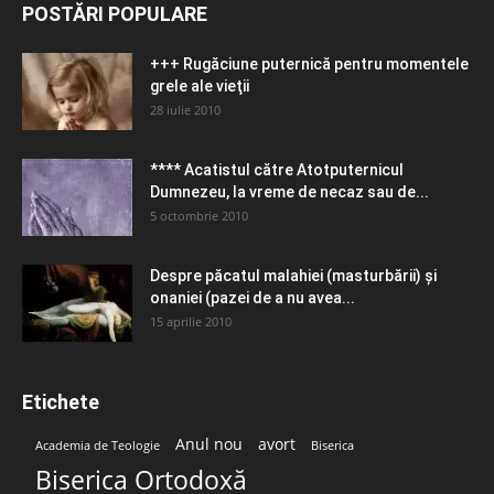
POSTĂRI POPULARE
+++ Rugăciune puternică pentru momentele
grele ale vieţii
28 iulie 2010
**** Acatistul către Atotputernicul
Dumnezeu, la vreme de necaz sau de...
5 octombrie 2010
Despre păcatul malahiei (masturbării) şi
onaniei (pazei de a nu avea...
15 aprilie 2010
Etichete
Anul nou
avort
Academia de Teologie
Biserica
Biserica Ortodoxă