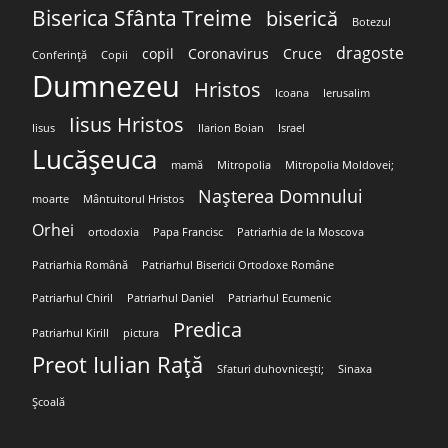
Biserica Sfânta Treime
biserică
Botezul
dragoste
copil
Coronavirus
Cruce
Conferință
Copii
Dumnezeu
Hristos
Icoana
Ierusalim
Iisus Hristos
Iisus
Ilarion Boian
Israel
Lucășeuca
mamă
Mitropolia
Mitropolia Moldovei;
Nașterea Domnului
moarte
Mântuitorul Hristos
Orhei
ortodoxia
Papa Francisc
Patriarhia de la Moscova
Patriarhia Română
Patriarhul Bisericii Ortodoxe Române
Patriarhul Chiril
Patriarhul Daniel
Patriarhul Ecumenic
Predica
Patriarhul Kirill
pictura
Preot Iulian Rață
Sfaturi duhovnicești;
Sinaxa
Școală