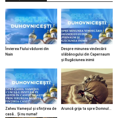
Învierea Fiului văduvei din
Despre minunea vindecării
Nain
slăbănogului din Capernaum
și Rugăciunea inimii
Zaheu Vameșul și sfințirea de
Aruncă grija ta spre Domnul…
casă… Și nu numai!