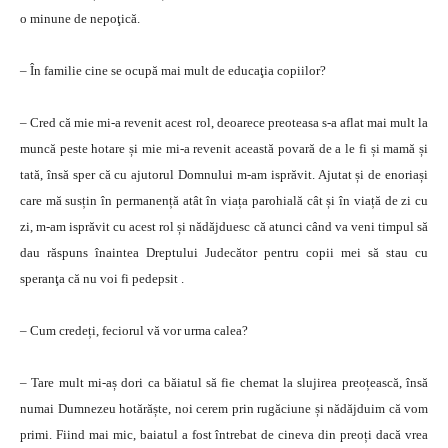
o minune de nepoţică.
– În familie cine se ocupă mai mult de educaţia copiilor?
– Cred că mie mi-a revenit acest rol, deoarece preoteasa s-a aflat mai mult la
muncă peste hotare și mie mi-a revenit această povară de a le fi și mamă și
tată, însă sper că cu ajutorul Domnului m-am isprăvit. Ajutat și de enoriași
care mă susțin în permanență atât în viața parohială cât și în viață de zi cu
zi, m-am isprăvit cu acest rol și nădăjduesc că atunci când va veni timpul să
dau răspuns înaintea Dreptului Judecător pentru copii mei să stau cu
speranţa că nu voi fi pedepsit .
– Cum credeți, feciorul vă vor urma calea?
– Tare mult mi-aș dori ca băiatul să fie chemat la slujirea preoțească, însă
numai Dumnezeu hotărăște, noi cerem prin rugăciune și nădăjduim că vom
primi. Fiind mai mic, baiatul a fost întrebat de cineva din preoți dacă vrea