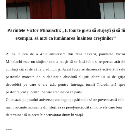
Părintele Victor Mihalachi:
„E foarte greu să slujești și să fii
exemplu, să arzi ca lumânarea înaintea creștinilor”
Ajuns la cea de a 45-a aniversare din ziua nașterii, părintele Victor
Mihalachi este un slujitor care a reușit să se facă iubit și respectat atât de
confrați cât și de către credincioși. Acest lucru se datorează activității sale
pastorale marcate de o dedicație absolută slujirii altarului și de grija
deosebită pe care o are atât pentru întreaga turmă încredințată spre
păstorire, cât și pentru fiecare credincios în parte.
Cu ocazia popasului aniversar, am rugat pe părintele să ne povestească cele
mai marcante momente din slujirea sa preoțească, cât și motivele care l-au
determinat să ia acest binecuvântat drum în viață.
***