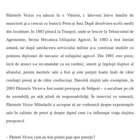
Părintele Victor s-a născut în s. Văsieni, r. Ialoveni într-o familie de
muncitori şi a crescut cu bunicii Petru și Ana. După absolvirea școlii medii
din localitate, în 1983 pleacă la Tiraspol, unde se înscrie la Tehnicumul de
Agronomie, Secția Mecanica Utilajului Agricol. În 1985 a fost înrolat
armată, iar după satisfacerea serviciului militar și-a continuat studiile cu
primirea diplomei de mecanic al utilajului agricol. Din 1991 este preot,
încă de atunci s-a recomandat ca un vrednic, smerit şi înţelept slujitor al
altarului, pentru meritele sale a fost şi este preţuit foarte înalt de către
confraţii preoţi şi de către credincioşi. Datorită slujirii sale exemplare, în
2003 Părintele Victor a fost numit protopop de Străşeni – o ascultare pe cât
de onorabilă, pe atât plină de responsabilităţi. În interviul ce urmează,
Părintele Victor Mihalachi a acceptat să ne vorbească despre experienţele
sale în calitate de preot şi despre faptul cum i-a influenţat viaţa slujirea
preoţească.
– Părinte Victor, cum au fost primii pași spre preoție?