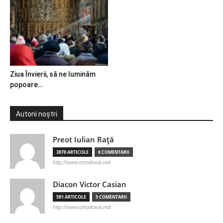
Ziua Învierii, să ne luminăm
popoare…
Autorii noștri
Preot Iulian Raţă
3878 ARTICOLE
6 COMENTARII
http://www.ortodoxia.md
Diacon Victor Casian
581 ARTICOLE
5 COMENTARII
http://www.ortodoxia.md