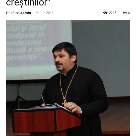
creștinilor”
De către
admin
-
9 iulie 2011
2225
0