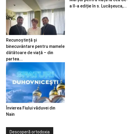
a II-a ediție în s. Lucășeuca,...
Recunoștință și
binecuvântare pentru mamele
dătătoare de viață – din
partea...
Învierea Fiului văduvei din
Nain
Descoperă ortodoxia