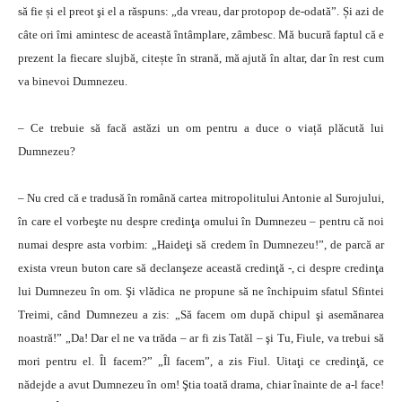
să fie și el preot şi el a răspuns: „da vreau, dar protopop de-odată”. Și azi de
câte ori îmi amintesc de această întâmplare, zâmbesc. Mă bucură faptul că e
prezent la fiecare slujbă, citește în strană, mă ajută în altar, dar în rest cum
va binevoi Dumnezeu.
– Ce trebuie să facă astăzi un om pentru a duce o viață plăcută lui
Dumnezeu?
– Nu cred că e tradusă în română cartea mitropolitului Antonie al Surojului,
în care el vorbeşte nu despre credinţa omului în Dumnezeu – pentru că noi
numai despre asta vorbim: „Haideţi să credem în Dumnezeu!”, de parcă ar
exista vreun buton care să declanşeze această credinţă -, ci despre credinţa
lui Dumnezeu în om. Şi vlădica ne propune să ne închipuim sfatul Sfintei
Treimi, când Dumnezeu a zis: „Să facem om după chipul şi asemănarea
noastră!” „Da! Dar el ne va trăda – ar fi zis Tatăl – şi Tu, Fiule, va trebui să
mori pentru el. Îl facem?” „Îl facem”, a zis Fiul. Uitaţi ce credinţă, ce
nădejde a avut Dumnezeu în om! Ştia toată drama, chiar înainte de a-l face!