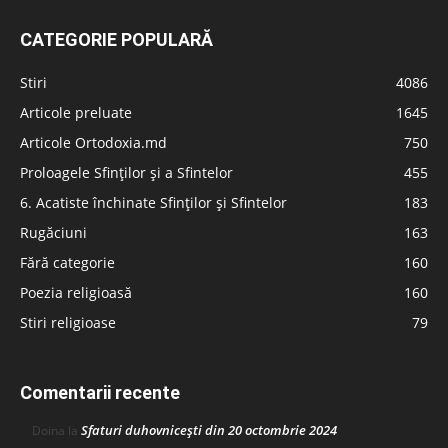
CATEGORIE POPULARĂ
Stiri
4086
Articole preluate
1645
Articole Ortodoxia.md
750
Proloagele Sfinților și a Sfintelor
455
6. Acatiste închinate Sfinților și Sfintelor
183
Rugăciuni
163
Fără categorie
160
Poezia religioasă
160
Stiri religioase
79
Comentarii recente
Sfaturi duhovnicești din 20 octombrie 2024
Doina
la