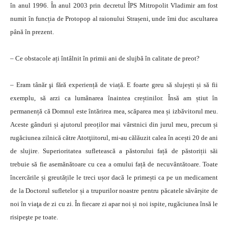
în anul 1996. În anul 2003 prin decretul ÎPS Mitropolit Vladimir am fost
numit în funcția de Protopop al raionului Strașeni, unde îmi duc ascultarea
până în prezent.
– Ce obstacole ați întâlnit în primii ani de slujbă în calitate de preot?
– Eram tânăr şi fără experiență de viață. E foarte greu să slujești și să fii
exemplu, să arzi ca lumânarea înaintea creștinilor. Însă am știut în
permanență că Domnul este întărirea mea, scăparea mea și izbăvitorul meu.
Aceste gânduri și ajutorul preoților mai vârstnici din jurul meu, precum și
rugăciunea zilnică către Atotţiitorul, mi-au călăuzit calea în acești 20 de ani
de slujire. Superioritatea sufletească a păstorului față de păstoriții săi
trebuie să fie asemănătoare cu cea a omului față de necuvântătoare. Toate
încercările și greutățile le treci ușor dacă le primești ca pe un medicament
de la Doctorul sufletelor și a trupurilor noastre pentru păcatele săvârșite de
noi în viaţa de zi cu zi. În fiecare zi apar noi și noi ispite, rugăciunea însă le
risipeşte pe toate.