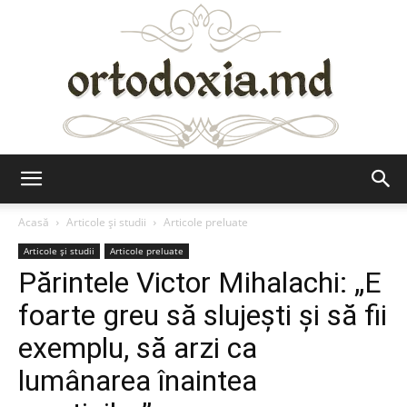
Ortodoxia.md
Acasă
Articole şi studii
Articole preluate
Articole şi studii
Articole preluate
Părintele Victor Mihalachi: „E
foarte greu să slujești și să fii
exemplu, să arzi ca
lumânarea înaintea