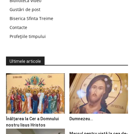
Bibliotecă video
Gustări de post
Biserica Sfinta Treime
Contacte
Profețiile timpului
Ultimele articole
Înălțarea la Cer a Domnului
Dumnezeu…
nostru Iisus Hristos
Marșul pentru viață la cea de-