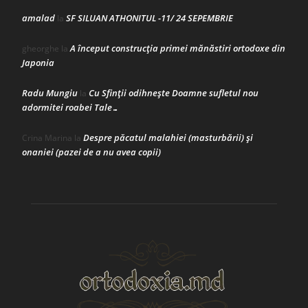
amalad
SF SILUAN ATHONITUL -11/ 24 SEPEMBRIE
la
A început construcţia primei mănăstiri ortodoxe din
gheorghe
la
Japonia
Radu Mungiu
Cu Sfinții odihnește Doamne sufletul nou
la
adormitei roabei Tale…
Despre păcatul malahiei (masturbării) şi
Crina Marina
la
onaniei (pazei de a nu avea copii)