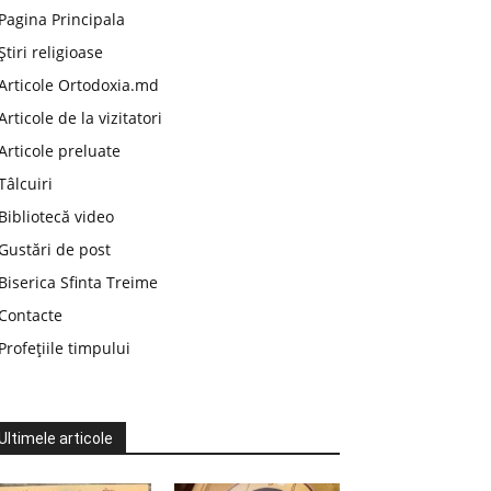
Pagina Principala
Știri religioase
Articole Ortodoxia.md
Articole de la vizitatori
Articole preluate
Tâlcuiri
Bibliotecă video
Gustări de post
Biserica Sfinta Treime
Contacte
Profețiile timpului
Ultimele articole