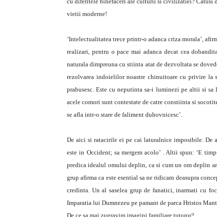
cu diferitele binefaceri ale culturii si civilizatiei? Catus
vietii moderne!
‘Intelectualitatea trece printr-o adanca criza morala’, afi
realizari, pentru o pace mai adanca decat cea dobandita 
naturala dimpreuna cu stiinta atat de dezvoltata se dovede
rezolvarea indoielilor noastre chinuitoare cu privire la 
prabusesc. Este cu neputinta sa-i luminezi pe altii si sa
acele comori sunt contestate de catre constiinta si socotite
se afla intr-o stare de faliment duhovnicesc’.
De aici si ratacirile ei pe cai laturalnice imposibile. De 
este in Occident; sa mergem acolo’ . Altii spun: ‘E timp
predica idealul omului deplin, ca si cum un om deplin ar f
grup afirma ca este esential sa ne ridicam deasupra concep
credinta. Un al saselea grup de fanatici, inarmati cu foc
Imparatia lui Dumnezeu pe pamant de parca Hristos Mantuit
De ce sa mai zugravim imagini familiare tuturor?