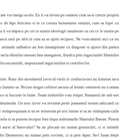
 care vor merge acolo. Ea ii va invata pe oameni cum sa-si creeze propria
este de fapt fericirea si in ce consta bunastarea omului, cum sa lupti cu
a ii va impaca pe cei ce sustin ideologii rasaritene cu cei ce le sustin pe
sca unii pe altii si cum sa se ajute reciproc. Ne vom aminti aici ca nu
si animale salbatice au fost intampinate cu dragoste si ajutor din partea
 racla sfintelor moaste fara mangaiere, fiindca prin rugaciunile Sfantului
ta necazurile, raspunzand rugaciunilor si cererilor lor.
ere. Raze din atotsfantul izvor al vietii si credinciosiei au luminat inca
cu lumina sa. Niciun singur coltisor ascuns al inimii omenesti nu a ramas
ce si bucurie in lume. Toate indoielile s-au risipit. Pamantul de sub noi
drazneala. Un nou izvor s-a revarsat peste pamantul nostru aducand cu
ne reimprospatam si sa ne reinnoim pe noi insine si sa ne indreptam caile
busola si sa punem inceput bun dupa indrumarile Sfantului Batran. Putem
i ascet al Sarovului? Sa ne plecam nu numai genunchii, ci si inimile
 lui Dumnezeu nu numai prin cuvinte, ci si prin fapte. Sa-l luam drept