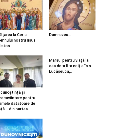
ălțarea la Cer a
Dumnezeu…
mnului nostru Iisus
istos
Marșul pentru viață la
cea de-a II-a ediție în s.
Lucășeuca,...
cunoștință și
necuvântare pentru
mele dătătoare de
ață – din partea...