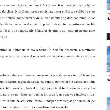
e de schimb. Nici el nu a avut. Vechii asceti nu posedau niciun fel de
le deschise. Nici el nu poseda nimic, asa incat chilia sau coliba sa erau
În
 se hraneau foarte sumar. Nici el nu a dormit pe paturi confortabile, iar
Na
de zile in pustie. Iar el a trait timp de 55 de ani in manastirea sa. Vechii
La fel si prin rugaciunile Sfantului Serafim s-au infaptuit nenumarate
si el.
cetilor de odinioara si cea a Sfantului Serafim, observam o uimitoare
epi sa te intrebi daca el ne apartine cu adevarat noua si daca cumva a
nahala trebuie sa infrunte permanent cele mai grozave furtuni launtrice
În
Na
n multe cazuri, pagina dupa pagina, sunt rupte treptat din cartea vietii din
 se calauzeasca de-a lungul intregii lor vieti. Voturile monahale incep sa
nioara, ale caror fapte au luminat intreaga lume sunt vag intelese si par
tica in ziua de azi. Astfel, viata ii indeparteaza treptat pe oameni de pe
 cu totul straine principiilor monahismului stravechi.