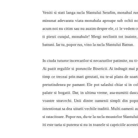
Veniti si stati langa racla Sfantului Serafim, monahul rus
minunat adevarata viata monahala aproape sub ochii nos
acum noi nu citim sau nu auzim despre ele, ci le vedem cu 
ti pierzi curajul, monahule! Mergi neclintit tot inainte, s
batrani. Iar tu, popor rus, vino la racla Sfantului Batran.
In ciuda tuturor incercarilor si necazurilor patimite, nu t
Ai pazit regulile si poruncile Bisericii. Ai indragit mai
timp ce treceai prin mari greutati, nu te-ai plans de soar
pretutindenea pe pamant. Ele pot salaslui chiar si in c
palate si bogatii. Dar, in ultima vreme, asa-numitii dasc
voastre stravechi. Unii dintre oamenii simpli din pop
intentionat sa dea uitarii vechile traditii. Multi oameni au
si ratacitoare. Popor rus, du-te la racla moastelor Sfantulu
iti este taria si puterea si nu in toanele si capriciile aces