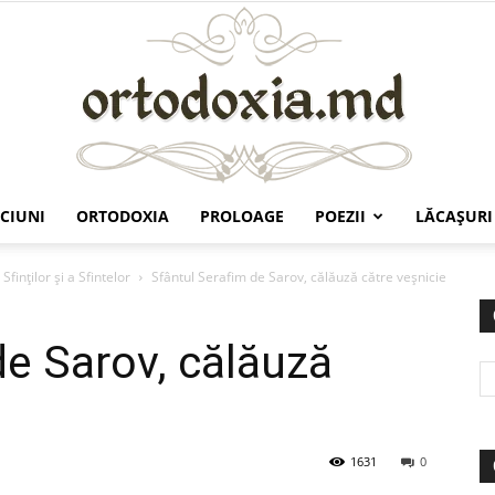
CIUNI
ORTODOXIA
PROLOAGE
POEZII
LĂCAŞURI
Ortodoxia.md
Sfinților și a Sfintelor
Sfântul Serafim de Sarov, călăuză către veşnicie
de Sarov, călăuză
1631
0