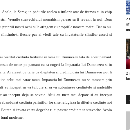
. Acolo, la Sarov, in padurile acelea a inflorit atat de frumos si in chip
Za
tri. Vremile stravechiului monahism pareau sa fi revenit la noi. Doar
sf
propriii nostri ochi si le atingem cu propriile noastre maini. Dar sa nu-
nu
fintindu-ti fiecare pas al vietii tale cu invataturile sfintilor asceti si
i-ai pierdut credinta fierbinte in voia lui Dumnezeu fata de acest pamant.
 presus de orice pe pamant ca sa cugeti la Imparatia lui Dumnezeu si in
ta ta. Ai crezut cu tarie ca dreptatea si credinciosia lui Dumnezeu pot fi
Zi
lu
oliba celui mai sarac taran. Imparatia lui Dumnezeu nu se masoara prin
ali au inceput sa va tulbure si sa va submineze credintele si nadejdile
or au inceput deja sa sovaie. Altii au mers mai depate si au inceput
 abandonat credinta parintilor lor si se refugiaza la diferite credinte noi
i Batran si invata ca nu degeaba ti-ai pastrat credinta ta straveche. Acolo
tei lumi moderne.