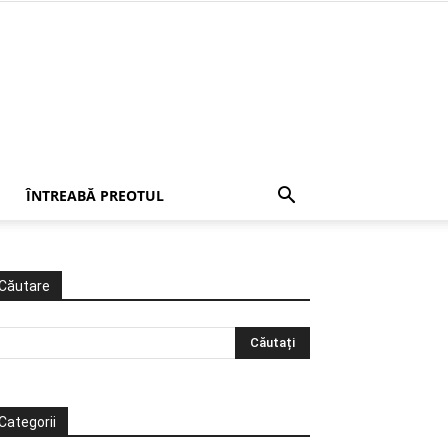
ÎNTREABĂ PREOTUL
Căutare
Categorii