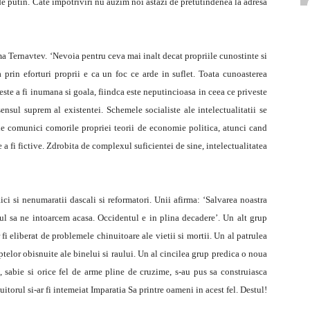
i de putin. Cate impotriviri nu auzim noi astazi de pretutindenea la adresa
rma Ternavtev. ‘Nevoia pentru ceva mai inalt decat propriile cunostinte si
prin eforturi proprii e ca un foc ce arde in suflet. Toata cunoasterea
ste a fi inumana si goala, fiindca este neputincioasa in ceea ce priveste
sensul suprem al existentei. Schemele socialiste ale intelectualitatii se
 le comunici comorile propriei teorii de economie politica, atunci cand
 a fi fictive. Zdrobita de complexul suficientei de sine, intelectualitatea
aici si nenumaratii dascali si reformatori. Unii afirma: ‘Salvarea noastra
ul sa ne intoarcem acasa. Occidentul e in plina decadere’. Un alt grup
i eliberat de problemele chinuitoare ale vietii si mortii. Un al patrulea
telor obisnuite ale binelui si raului. Un al cincilea grup predica o noua
, sabie si orice fel de arme pline de cruzime, s-au pus sa construiasca
orul si-ar fi intemeiat Imparatia Sa printre oameni in acest fel. Destul!