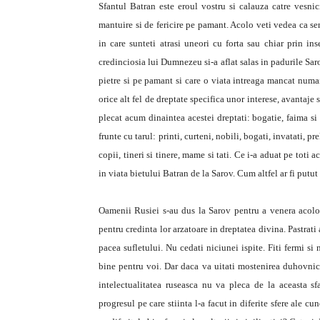
Sfantul Batran este eroul vostru si calauza catre vesnici
mantuire si de fericire pe pamant. Acolo veti vedea ca se
in care sunteti atrasi uneori cu forta sau chiar prin in
credinciosia lui Dumnezeu si-a aflat salas in padurile Sa
pietre si pe pamant si care o viata intreaga mancat numa
orice alt fel de dreptate specifica unor interese, avantaje 
plecat acum dinaintea acestei dreptati: bogatie, faima si
frunte cu tarul: printi, curteni, nobili, bogati, invatati, p
copii, tineri si tinere, mame si tati. Ce i-a aduat pe tot
in viata bietului Batran de la Sarov. Cum altfel ar fi putut 
Oamenii Rusiei s-au dus la Sarov pentru a venera acolo
pentru credinta lor arzatoare in dreptatea divina. Pastrat
pacea sufletului. Nu cedati niciunei ispite. Fiti fermi si n
bine pentru voi. Dar daca va uitati mostenirea duhovnicea
intelectualitatea ruseasca nu va pleca de la aceasta 
progresul pe care stiinta l-a facut in diferite sfere ale cun