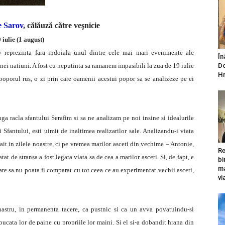
e Sarov
, călăuză către veşnicie
 iulie (1 august)
v reprezinta fara indoiala unul dintre cele mai mari evenimente ale
În
 unei natiuni. A fost cu neputinta sa ramanem impasibili la zua de 19 iulie
Do
Hr
poporul rus, o zi prin care oamenii acestui popor sa se analizeze pe ei
anga racla sfantului Serafim si sa ne analizam pe noi insine si idealurile
 Sfantului, esti uimit de inaltimea realizarilor sale. Analizandu-i viata
ait in zilele noastre, ci pe vremea marilor asceti din vechime – Antonie,
Re
tat de stransa a fost legata viata sa de cea a marilor asceti. Si, de fapt, e
bi
ma
re sa nu poata fi comparat cu tot ceea ce au experimentat vechii asceti,
vi
ihastru, in permanenta tacere, ca pustnic si ca un avva povatuindu-si
 bucata lor de paine cu propriile lor maini. Si el si-a dobandit hrana din