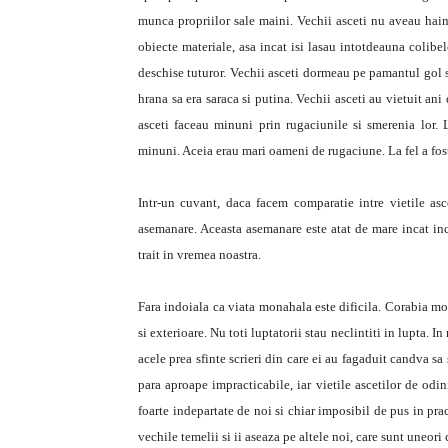
munca propriilor sale maini. Vechii asceti nu aveau hain
obiecte materiale, asa incat isi lasau intotdeauna colibe
deschise tuturor. Vechii asceti dormeau pe pamantul gol si
hrana sa era saraca si putina. Vechii asceti au vietuit ani 
asceti faceau minuni prin rugaciunile si smerenia lor. 
minuni. Aceia erau mari oameni de rugaciune. La fel a fost 
Intr-un cuvant, daca facem comparatie intre vietile as
asemanare. Aceasta asemanare este atat de mare incat inc
trait in vremea noastra.
Fara indoiala ca viata monahala este dificila. Corabia mo
si exterioare. Nu toti luptatorii stau neclintiti in lupta. I
acele prea sfinte scrieri din care ei au fagaduit candva sa
para aproape impracticabile, iar vietile ascetilor de odi
foarte indepartate de noi si chiar imposibil de pus in prac
vechile temelii si ii aseaza pe altele noi, care sunt uneori