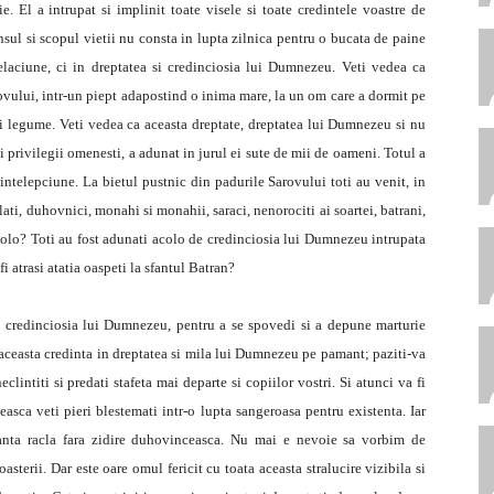
e. El a intrupat si implinit toate visele si toate credintele voastre de
nsul si scopul vietii nu consta in lupta zilnica pentru o bucata de paine
selaciune, ci in dreptatea si credinciosia lui Dumnezeu. Veti vedea ca
rovului, intr-un piept adapostind o inima mare, la un om care a dormit pe
i legume. Veti vedea ca aceasta dreptate, dreptatea lui Dumnezeu si nu
si privilegii omenesti, a adunat in jurul ei sute de mii de oameni. Totul a
 intelepciune. La bietul pustnic din padurile Sarovului toti au venit, in
relati, duhovnici, monahi si monahii, saraci, nenorociti ai soartei, batrani,
i acolo? Toti au fost adunati acolo de credinciosia lui Dumnezeu intrupata
fi atrasi atatia oaspeti la sfantul Batran?
 credinciosia lui Dumnezeu, pentru a se spovedi si a depune marturie
i aceasta credinta in dreptatea si mila lui Dumnezeu pe pamant; paziti-va
eclintiti si predati stafeta mai departe si copiilor vostri. Si atunci va fi
sca veti pieri blestemati intr-o lupta sangeroasa pentru existenta. Iar
sfanta racla fara zidire duhovinceasca. Nu mai e nevoie sa vorbim de
oasterii. Dar este oare omul fericit cu toata aceasta stralucire vizibila si