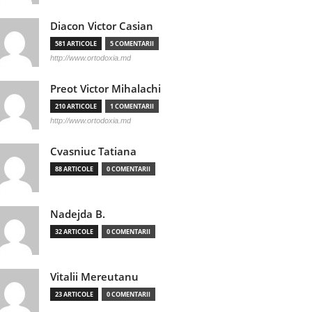
Diacon Victor Casian
581 ARTICOLE
5 COMENTARII
http://www.ortodoxia.md
Preot Victor Mihalachi
210 ARTICOLE
1 COMENTARII
http://www.ortodoxia.md
Cvasniuc Tatiana
88 ARTICOLE
0 COMENTARII
Nadejda B.
32 ARTICOLE
0 COMENTARII
Vitalii Mereutanu
23 ARTICOLE
0 COMENTARII