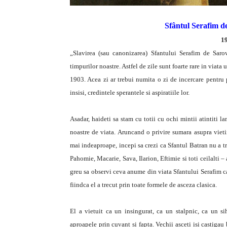
Sfântul Serafim d
19
„Slavirea (sau canonizarea) Sfantului Serafim de Saro
timpurilor noastre. Astfel de zile sunt foarte rare in viata
1903. Acea zi ar trebui numita o zi de incercare pentru 
insisi, credintele sperantele si aspiratiile lor.
Asadar, haideti sa stam cu totii cu ochi mintii atintiti l
noastre de viata. Aruncand o privire sumara asupra vietii
mai indeaproape, incepi sa crezi ca Sfantul Batran nu a tr
Pahomie, Macarie, Sava, Ilarion, Eftimie si toti ceilalti – a
greu sa observi ceva anume din viata Sfantului Serafim ca
fiindca el a trecut prin toate formele de asceza clasica.
El a vietuit ca un insingurat, ca un stalpnic, ca un s
aproapele prin cuvant si fapta. Vechii asceti isi castigau