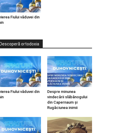
vierea Fiului văduvei din
in
Descoperă ortodoxia
vierea Fiului văduvei din
Despre minunea
in
vindecării slăbănogului
din Capernaum și
Rugăciunea inimii