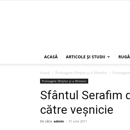
ACASĂ
ARTICOLE ŞI STUDII
RUGĂ
Acasă
Proloagele Sfinților și a Sfintelor
Proloagele 
Proloagele Sfinților și a Sfintelor
Sfântul Serafim 
către veşnicie
De către
admin
-
31 iulie 2011