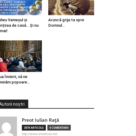
heu Vameșul și
Aruncă grija ta spre
ințirea de casă… Și nu
Domnul…
mai!
ua Învierii, să ne
minăm popoare…
Autorii noștri
Preot Iulian Raţă
3878 ARTICOLE
6 COMENTARII
http://www.ortodoxia.md