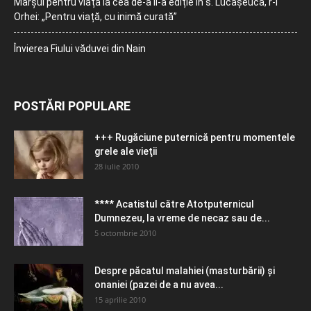
Marșul pentru viață la cea de-a II-a ediție în s. Lucășeuca, r-l
Orhei: „Pentru viață, cu inimă curată”
Învierea Fiului văduvei din Nain
POSTĂRI POPULARE
+++ Rugăciune puternică pentru momentele
grele ale vieţii
28 iulie 2010
**** Acatistul către Atotputernicul
Dumnezeu, la vreme de necaz sau de...
5 octombrie 2010
Despre păcatul malahiei (masturbării) şi
onaniei (pazei de a nu avea...
15 aprilie 2010