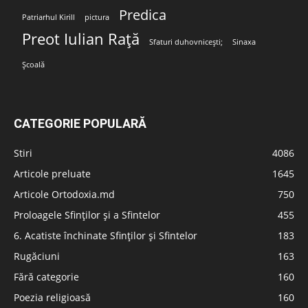
Predica
Patriarhul Kirill
pictura
Preot Iulian Rață
Sfaturi duhovnicești;
Sinaxa
Școală
CATEGORIE POPULARĂ
Stiri
4086
Articole preluate
1645
Articole Ortodoxia.md
750
Proloagele Sfinților și a Sfintelor
455
6. Acatiste închinate Sfinților și Sfintelor
183
Rugăciuni
163
Fără categorie
160
Poezia religioasă
160