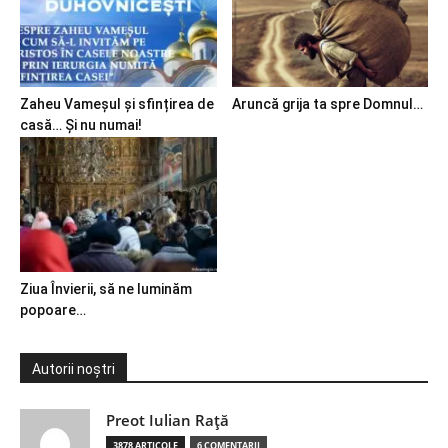
Zaheu Vameșul și sfințirea de
Aruncă grija ta spre Domnul…
casă… Și nu numai!
Ziua Învierii, să ne luminăm
popoare…
Autorii noștri
Preot Iulian Raţă
3878 ARTICOLE
6 COMENTARII