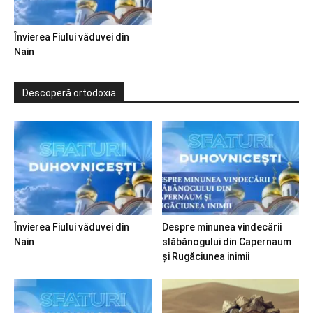
Învierea Fiului văduvei din
Nain
Descoperă ortodoxia
Învierea Fiului văduvei din
Despre minunea vindecării
Nain
slăbănogului din Capernaum
și Rugăciunea inimii