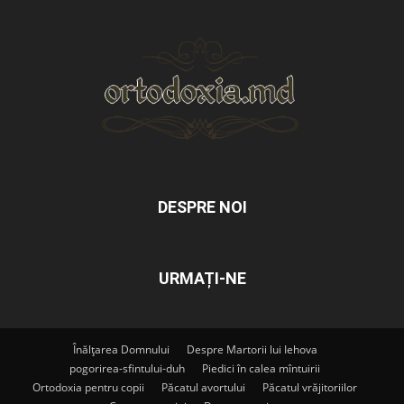
DESPRE NOI
URMAȚI-NE
Înălțarea Domnului
Despre Martorii lui Iehova
pogorirea-sfintului-duh
Piedici în calea mîntuirii
Ortodoxia pentru copii
Păcatul avortului
Păcatul vrăjitoriilor