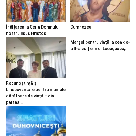
Înălțarea la Cer a Domnului
Dumnezeu…
nostru Iisus Hristos
Marșul pentru viață la cea de-
a II-a ediție în s. Lucășeuca,...
Recunoștință și
binecuvântare pentru mamele
dătătoare de viață – din
partea...