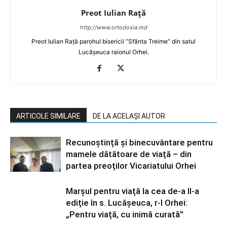
Preot Iulian Raţă
http://www.ortodoxia.md
Preot Iulian Rață parohul bisericii ”Sfânta Treime” din satul
Lucășeuca raionul Orhei.
ARTICOLE SIMILARE
DE LA ACELAȘI AUTOR
Recunoștință și binecuvântare pentru
mamele dătătoare de viață – din
partea preoților Vicariatului Orhei
Marșul pentru viață la cea de-a II-a
ediție în s. Lucășeuca, r-l Orhei:
„Pentru viață, cu inimă curată”