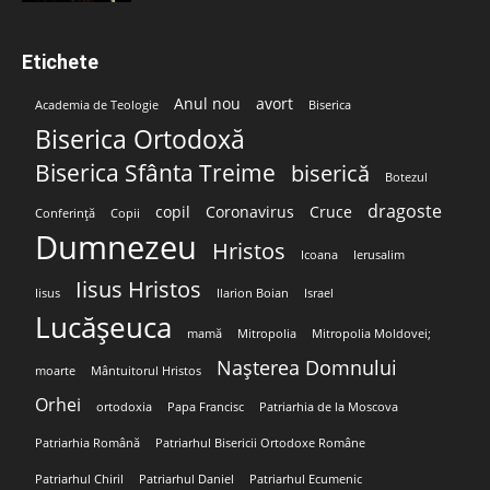
Etichete
Anul nou
avort
Academia de Teologie
Biserica
Biserica Ortodoxă
Biserica Sfânta Treime
biserică
Botezul
dragoste
copil
Coronavirus
Cruce
Conferință
Copii
Dumnezeu
Hristos
Icoana
Ierusalim
Iisus Hristos
Iisus
Ilarion Boian
Israel
Lucășeuca
mamă
Mitropolia
Mitropolia Moldovei;
Nașterea Domnului
moarte
Mântuitorul Hristos
Orhei
ortodoxia
Papa Francisc
Patriarhia de la Moscova
Patriarhia Română
Patriarhul Bisericii Ortodoxe Române
Patriarhul Chiril
Patriarhul Daniel
Patriarhul Ecumenic