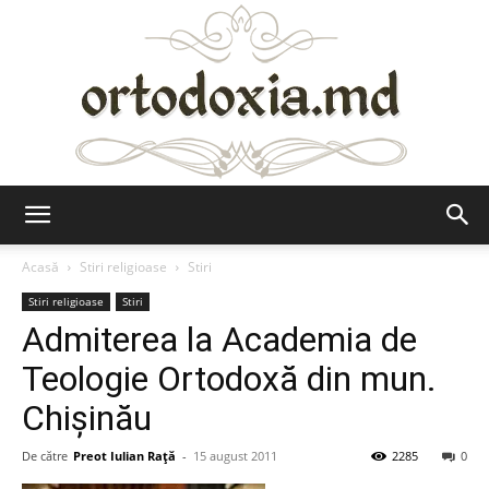
Ortodoxia.md
Acasă
Stiri religioase
Stiri
Stiri religioase
Stiri
Admiterea la Academia de
Teologie Ortodoxă din mun.
Chișinău
De către
Preot Iulian Raţă
-
15 august 2011
2285
0