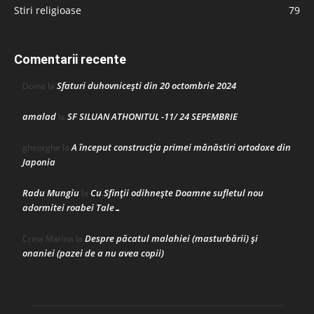
Stiri religioase
79
Comentarii recente
Sfaturi duhovnicești din 20 octombrie 2024
Doina
la
amalad
SF SILUAN ATHONITUL -11/ 24 SEPEMBRIE
la
A început construcţia primei mănăstiri ortodoxe din
gheorghe
la
Japonia
Radu Mungiu
Cu Sfinții odihnește Doamne sufletul nou
la
adormitei roabei Tale…
Despre păcatul malahiei (masturbării) şi
Crina Marina
la
onaniei (pazei de a nu avea copii)