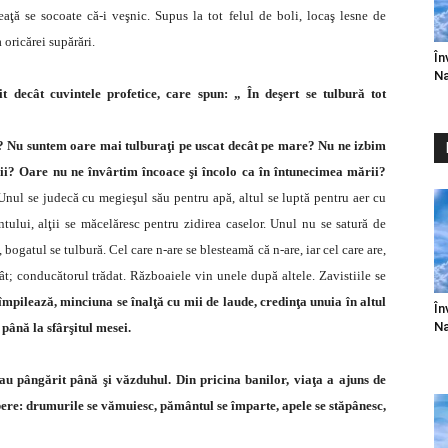
meaţă se socoate că-i veşnic. Supus la tot felul de boli, locaş lesne de
 oricărei supărări.
În
Na
 decât cuvintele profetice, care spun: „ În deşert se tulbură tot
?
Nu suntem oare mai tulburaţi pe uscat decât pe mare? Nu ne izbim
ării? Oare nu ne învârtim încoace şi încolo ca în întunecimea mării?
. Unul se judecă cu megieşul său pentru apă, altul se luptă pentru aer cu
tului, alţii se măcelăresc pentru zidirea caselor. Unul nu se satură de
, bogatul se tulbură. Cel care n-are se blesteamă că n-are, iar cel care are,
ât; conducătorul trădat. Războaiele vin unele după altele. Zavistiile se
mpilează, minciuna se înalţă cu mii de laude, credinţa unuia în altul
În
Na
 până la sfârşitul mesei.
u pângărit până şi văzduhul. Din pricina banilor, viaţa a ajuns de
ibere: drumurile se vămuiesc, pământul se împarte, apele se stăpânesc,