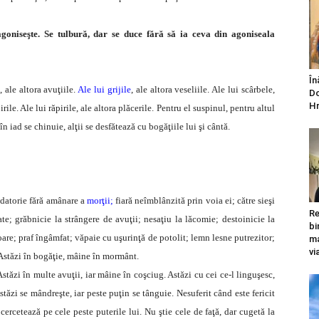
agoniseşte. Se tulbură, dar se duce fără să ia ceva din agoniseala
În
, ale altora avuţiile.
Ale lui grijile
, ale altora veseliile. Ale lui scârbele,
Do
Hr
irile. Ale lui răpirile, ale altora plăcerile. Pentru el suspinul, pentru altul
în iad se chinuie, alţii se desfătează cu bogăţiile lui şi cântă.
datorie fără amânare a
morţii;
fiară neîmblânzită prin voia ei; către sieşi
Re
tate; grăbnicie la strângere de avuţii; nesaţiu la lăcomie; destoinicie la
bi
are; praf îngâmfat; văpaie cu uşurinţă de potolit; lemn lesne putrezitor;
ma
vi
. Astăzi în bogăţie, mâine în mormânt.
Astăzi în multe avuţii, iar mâine în coşciug. Astăzi cu cei ce-l linguşesc,
stăzi se mândreşte, iar peste puţin se tânguie. Nesuferit când este fericit
ercetează pe cele peste puterile lui. Nu ştie cele de faţă, dar cugetă la