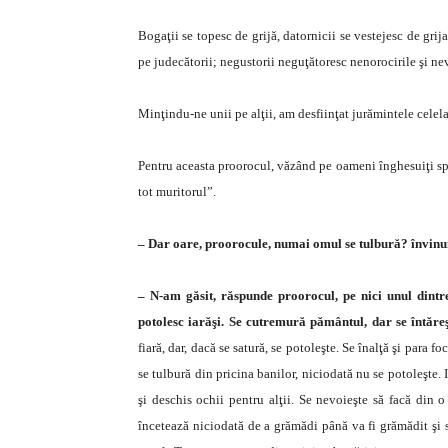
Bogaţii se topesc de grijă, datornicii se vestejesc de grija
pe judecătorii; negustorii neguţătoresc nenorocirile şi n
Minţindu-ne unii pe alţii, am desfiinţat jurămintele cele
Pentru aceasta proorocul, văzând pe oameni înghesuiţi spre
tot muritorul”.
– Dar oare, proorocule, numai omul se tulbură? învinu
– N-am găsit, răspunde proorocul, pe nici unul dintre
potolesc iarăşi. Se cutremură pământul, dar se întăre
fiară, dar, dacă se satură, se potoleşte. Se înalţă şi para f
se tulbură din pricina banilor, niciodată nu se potoleşte. I-
şi deschis ochii pentru alţii. Se nevoieşte să facă din o
încetează niciodată de a grămădi până va fi grămădit şi s