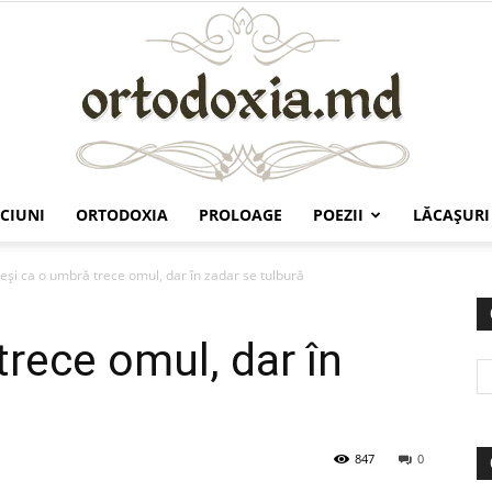
CIUNI
ORTODOXIA
PROLOAGE
POEZII
LĂCAŞURI
Ortodoxia.md
eşi ca o umbră trece omul, dar în zadar se tulbură
trece omul, dar în
847
0