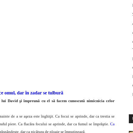
ce omul, dar în zadar se tulbură
i lui David şi împreună cu el să facem cunoscută nimicnicia celor
nainte de a se aşeza este înghiţit. Ca focui se aprinde, dar ca trestia se
raful piere. Ca flacăra focului se aprinde, dar ca fumul se împrăştie.
Ca
răspândeşte, dar ca picătura de ploaie se împuţinează.