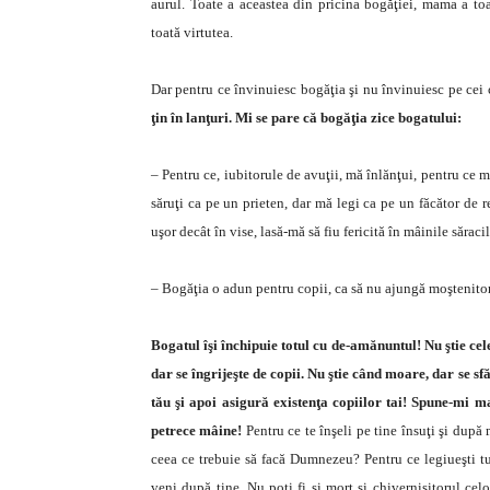
aurul. Toate a aceastea din pricina bogăţiei, mama a toat
toată virtutea.
Dar pentru ce învinuiesc bogăţia şi nu învinuiesc pe cei
ţin în lanţuri. Mi se pare că bogăţia zice bogatului:
– Pentru ce, iubitorule de avuţii, mă înlănţui, pentru ce 
săruţi ca pe un prieten, dar mă legi ca pe un făcător de 
uşor decât în vise, lasă-mă să fiu fericită în mâinile sărac
– Bogăţia o adun pentru copii, ca să nu ajungă moştenitori
Bogatul îşi închipuie totul cu de-amănuntul! Nu ştie cele
dar se îngrijeşte de copii. Nu ştie când moare, dar se sf
tău şi apoi asigură existenţa copiilor tai! Spune-mi mai
petrece mâine!
Pentru ce te înşeli pe tine însuţi şi după 
ceea ce trebuie să facă Dumnezeu? Pentru ce legiueşti tu
veni după tine. Nu poţi fi şi mort şi chivernisitorul cel