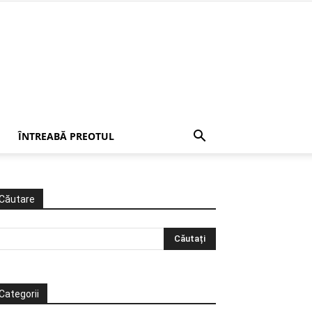
ÎNTREABĂ PREOTUL
Căutare
Categorii