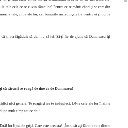
iile tale cele ce se cuvin săracilor? Pentru ce te mânii când ţi se cere din
nurile tale, ci pe ale lor; cer bunurile încredinţate ţie pentru ei şi nu pe
 că ţi s-a făgăduit să dai, nu să iei. Să-ţi fie de ajuns că Dumnezeu îţi
-ţi că săracii se roagă de tine ca de Dumnezeu!
 ridici nici genele. Te roagă şi nu te îndupleci. Dă-le cele ale lor înainte
 după mult timp tot ce dai!
Tatăl lor lipsa de grijă. Care este aceasta? „Întrucât aţi făcut unuia dintre