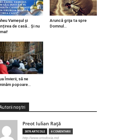
heu Vameșul și
Aruncă grija ta spre
ințirea de casă… Și nu
Domnul…
mai!
ua Învierii, să ne
minăm popoare…
Autorii noștri
Preot Iulian Raţă
3878 ARTICOLE
6 COMENTARII
http://www.ortodoxia.md