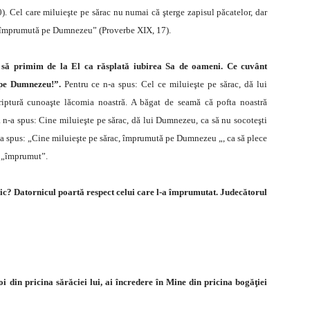
0). Cel care miluieşte pe sărac nu numai că şterge zapisul păcatelor, dar
c, împrumută pe Dumnezeu” (Proverbe XIX, 17).
să primim de la El ca răsplată iubirea Sa de oameni. Ce cuvânt
ă pe Dumnezeu!”.
Pentru ce n-a spus: Cel ce miluieşte pe sărac, dă lui
ptură cunoaşte lăcomia noastră. A băgat de seamă că pofta noastră
 n-a spus: Cine miluieşte pe sărac, dă lui Dumnezeu, ca să nu socoteşti
 a spus: „Cine miluieşte pe sărac, împrumută pe Dumnezeu „, ca să plece
i „împrumut”.
ic? Datornicul poartă respect celui care l-a împrumutat. Judecătorul
i din pricina sărăciei lui, ai încredere în Mine din pricina bogăţiei