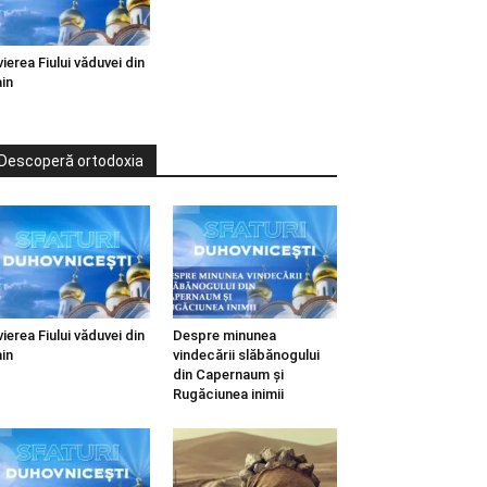
vierea Fiului văduvei din
in
Descoperă ortodoxia
vierea Fiului văduvei din
Despre minunea
in
vindecării slăbănogului
din Capernaum și
Rugăciunea inimii