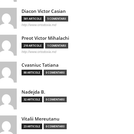
Diacon Victor Casian
581 ARTICOLE
5 COMENTARII
http://www.ortodoxia.md
Preot Victor Mihalachi
210 ARTICOLE
1 COMENTARII
http://www.ortodoxia.md
Cvasniuc Tatiana
88 ARTICOLE
0 COMENTARII
Nadejda B.
32 ARTICOLE
0 COMENTARII
Vitalii Mereutanu
23 ARTICOLE
0 COMENTARII