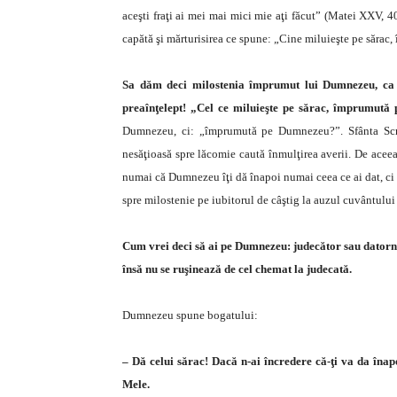
aceşti fraţi ai mei mai mici mie aţi făcut” (Matei XXV, 4
capătă şi mărturisirea ce spune: „Cine miluieşte pe săra
Sa dăm deci milostenia împrumut lui Dumnezeu, ca 
preaînţelept! „Cel ce miluieşte pe sărac, împrumut
Dumnezeu, ci: „împrumută pe Dumnezeu?”. Sfânta Scri
nesăţioasă spre lăcomie caută înmulţirea averii. De aceea
numai că Dumnezeu îţi dă înapoi numai ceea ce ai dat, ci
spre milostenie pe iubitorul de câştig la auzul cuvântulu
Cum vrei deci să ai pe Dumnezeu: judecător sau datorn
însă nu se ruşinează de cel chemat la judecată.
Dumnezeu spune bogatului:
– Dă celui sărac! Dacă n-ai încredere că-ţi va da înapo
Mele.