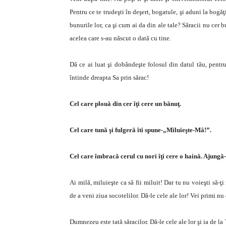
Pentru ce te trudeşti în deşert, bogatule, şi aduni la bogăţ
bunurile lor, ca şi cum ai da din ale tale? Săracii nu cer bu
acelea care s-au născut o dată cu tine.
Dă ce ai luat şi dobândeşte folosul din datul tău, pentru
întinde dreapta Sa prin sărac!
Cel care plouă din cer îţi cere un bănuţ.
Cel care tună şi fulgeră îti spune-„Miluieşte-Mâ!”.
Cel care îmbracă cerul cu nori îţi cere o haină. Ajungă
Ai milă, miluieşte ca să fii miluit! Dar tu nu voieşti să-ţi
de a veni ziua socotelilor. Dă-le cele ale lor! Vei primi nu
Dumnezeu este tată săracilor. Dă-le cele ale lor şi ia de la 