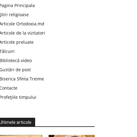
Pagina Principala
Știri religioase
Articole Ortodoxia.md
Articole de la vizitatori
Articole preluate
Tâlcuiri
Bibliotecă video
Gustări de post
Biserica Sfinta Treime
Contacte
Profețiile timpului
Ultimele articole