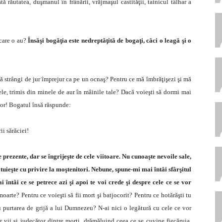
ă răutatea, duşmanul în frânării, vrăjmaşul castităţii, tainicul tâlhar a
 care o au?
Însăşi bogăţia este nedreptăţită de bogaţi, căci o leagă şi o
mă strângi de jur împrejur ca pe un ocnaş? Pentru ce mă îmbrăţişezi şi mă
rele, trimis din minele de aur în mâinile tale? Dacă voieşti să dormi mai
ilor! Bogatul însă răspunde:
i sărăciei!
 prezente, dar se îngrijeşte de cele viitoare. Nu cunoaşte nevoile sale,
ătuieşte cu privire la moştenitori. Nebune, spune-mi mai întâi sfârşitul
 întâi ce se petrece azi şi apoi te voi crede şi despre cele ce se vor
moarte? Pentru ce voieşti să fii mort şi batjocorit? Pentru ce hotărăşti tu
 purtarea de grijă a lui Dumnezeu? N-ai nici o legătură cu cele ce vor
or vii şi judecător dintre morţi, drămăluind ceea ce se cuvine fiecăruia.