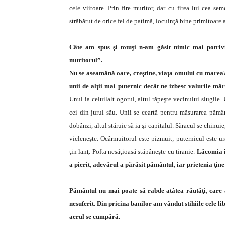
cele viitoare. Prin fire muritor, dar cu firea lui cea se
străbătut de orice fel de patimă, locuinţă bine primitoare a
Câte am spus şi totuşi n-am găsit nimic mai potrivit
muritorul”.
Nu se aseamănă oare, creştine, viaţa omului cu marea
unii de alţii mai puternic decât ne izbesc valurile m
Unul ia celuilalt ogorul, altul răpeşte vecinului slugile
cei din jurul său. Unii se ceartă pentru măsurarea pămân
dobânzi, altul stăruie să ia şi capitalul. Săracul se chinuie
vicleneşte. Ocârmuitorul este pizmuit; puternicul este ur
ţin lanţ. Pofta nesăţioasă stăpâneşte cu tiranie.
Lăcomia î
a pierit, adevărul a părăsit pământul, iar prietenia ţine
Pământul nu mai poate să rabde atâtea răutăţi, care a
nesuferit. Din pricina banilor am vândut stihiile cele l
aerul se cumpără.