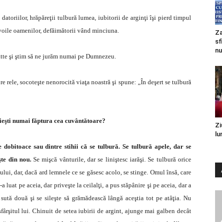
 datoriilor, hrăpăreţii tulbură lumea, iubitorii de arginţi îşi pierd timpul
evoile oamenilor, defăimătorii vând minciuna.
Za
sf
nu
latte şi ştim să ne jurăm numai pe Dumnezeu.
 rele, socoteşte nenorocită viaţa noastră şi spune: „În deşert se tulbură
ieşti numai făptura cea cuvântătoare?
Zi
lu
 dobitoace sau dintre stihii că se tulbură. Se tulbură apele, dar se
şte din nou.
Se mişcă vânturile, dar se liniştesc iarăşi. Se tulbură orice
ocului, dar, dacă ard lemnele ce se găsesc acolo, se stinge. Omul însă, care
a luat pe aceia, dar priveşte la ceilalţi, a pus stăpânire şi pe aceia, dar a
 sută două şi se sileşte să grămădească lângă aceştia tot pe atâţia. Nu
fârşitul lui. Chinuit de setea iubirii de argint, ajunge mai galben decât