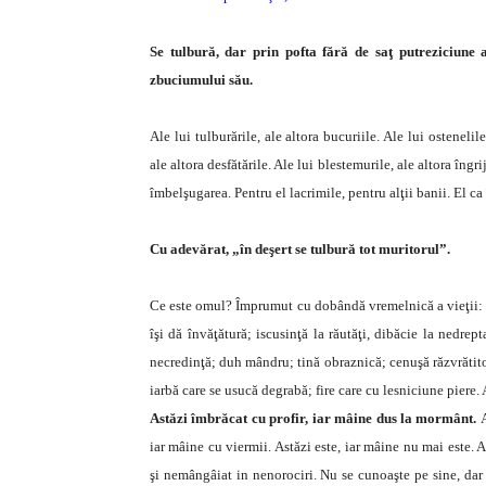
Se tulbură, dar prin pofta fără de saţ putreziciune 
zbuciumului său.
Ale lui tulburările, ale altora bucuriile. Ale lui ostenelile
ale altora desfătările. Ale lui blestemurile, ale altora îngrij
îmbelşugarea. Pentru el lacrimile, pentru alţii banii. El ca 
Cu adevărat, „în deşert se tulbură tot muritorul”.
Ce este omul? Împrumut cu dobândă vremelnică a vieţii: 
îşi dă învăţătură; iscusinţă la răutăţi, dibăcie la nedrep
necredinţă; duh mândru; tină obraznică; cenuşă răzvrătito
iarbă care se usucă degrabă; fire care cu lesniciune piere
Astăzi îmbrăcat cu profir, iar mâine dus la mormânt.
iar mâine cu viermii. Astăzi este, iar mâine nu mai este. A
şi nemângâiat in nenorociri. Nu se cunoaşte pe sine, dar c