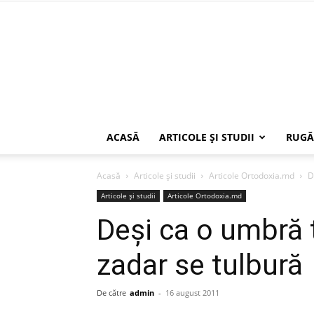
ACASĂ
ARTICOLE ŞI STUDII
RUGĂ
Acasă
Articole şi studii
Articole Ortodoxia.md
D
Articole şi studii
Articole Ortodoxia.md
Deşi ca o umbră 
zadar se tulbură
De către
admin
-
16 august 2011