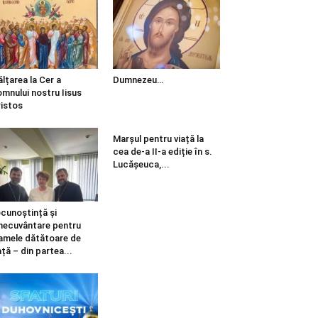
ălțarea la Cer a
Dumnezeu…
mnului nostru Iisus
istos
Marșul pentru viață la
cea de-a II-a ediție în s.
Lucășeuca,...
cunoștință și
necuvântare pentru
mele dătătoare de
ață – din partea...