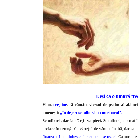
Deşi ca o umbră tre
Vino,
creştine
, să cântăm viersul de psalm al alăute
omeneşti:
„In deşert se tulbură tot muritorul”.
Se tulbură, dar la sfârşit va pieri.
Se tulbură, dar mai î
preface în cenuşă. Ca vârtejul de vânt se înalţă, dar ca p
floarea se împodobeşte, dar ca iarba se usucă.
Ca norul se 