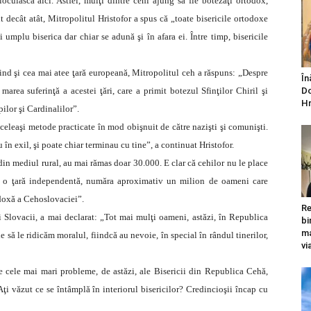
cuiască aici. Astfel, mulţi dintre cehi ajung să fie botezaţi ortodox,
 decât atât, Mitropolitul Hristofor a spus că „toate bisericile ortodoxe
 umplu biserica dar chiar se adună şi în afara ei. Între timp, bisericile
ind şi cea mai atee ţară europeană, Mitropolitul ceh a răspuns: „Despre
În
rea suferinţă a acestei ţări, care a primit botezul Sfinţilor Chiril şi
Do
Hr
ilor şi Cardinalilor”.
celeaşi metode practicate în mod obişnuit de către nazişti şi comunişti.
au în exil, şi poate chiar terminau cu tine”, a continuat Hristofor.
din mediul rural, au mai rămas doar 30.000. E clar că cehilor nu le place
t o ţară independentă, număra aproximativ un milion de oameni care
odoxă a Cehoslovaciei”.
Re
 Slovacii, a mai declarat: „Tot mai mulţi oameni, astăzi, în Republica
bi
ma
 să le ridicăm moralul, fiindcă au nevoie, în special în rândul tinerilor,
vi
re cele mai mari probleme, de astăzi, ale Bisericii din Republica Cehă,
Aţi văzut ce se întâmplă în interiorul bisericilor? Credincioşii încap cu