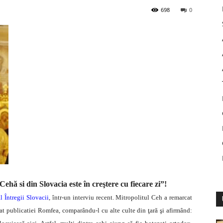
698
0
hă si din Slovacia este în creştere cu fiecare zi”!
l Întregii Slovacii
, într-un interviu recent. Mitropolitul Ceh a remarcat
dat publicatiei Romfea, comparându-l cu alte culte din ţară şi afirmând: