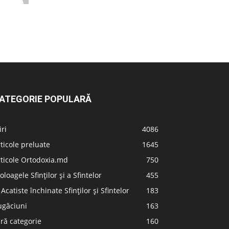
ATEGORIE POPULARĂ
iri
4086
ticole preluate
1645
ticole Ortodoxia.md
750
oloagele Sfinților și a Sfintelor
455
 Acatiste închinate Sfinților și Sfintelor
183
ugăciuni
163
ră categorie
160