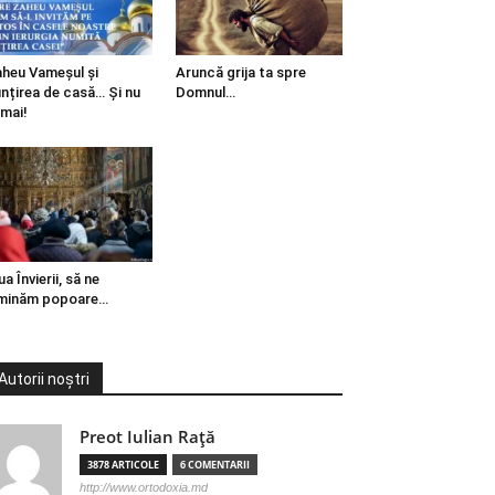
heu Vameșul și
Aruncă grija ta spre
ințirea de casă… Și nu
Domnul…
mai!
ua Învierii, să ne
minăm popoare…
Autorii noștri
Preot Iulian Raţă
3878 ARTICOLE
6 COMENTARII
http://www.ortodoxia.md