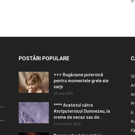
POSTĂRI POPULARE
C
+++ Rugăciune puternică
St
pentru momentele grele ale
Ar
vieţii
28 iulie 2010
Ar
Pr
**** Acatistul către
Atotputernicul Dumnezeu, la
6.
vreme de necaz sau de...
R
5 octombrie 2010
Fă