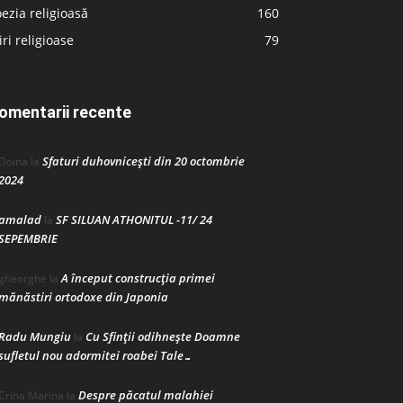
ezia religioasă
160
iri religioase
79
omentarii recente
Sfaturi duhovnicești din 20 octombrie
Doina
la
2024
amalad
SF SILUAN ATHONITUL -11/ 24
la
SEPEMBRIE
A început construcţia primei
gheorghe
la
mănăstiri ortodoxe din Japonia
Radu Mungiu
Cu Sfinții odihnește Doamne
la
sufletul nou adormitei roabei Tale…
Despre păcatul malahiei
Crina Marina
la