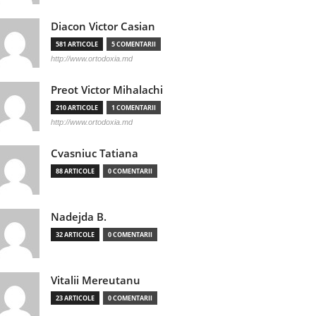
Diacon Victor Casian
581 ARTICOLE
5 COMENTARII
http://www.ortodoxia.md
Preot Victor Mihalachi
210 ARTICOLE
1 COMENTARII
http://www.ortodoxia.md
Cvasniuc Tatiana
88 ARTICOLE
0 COMENTARII
Nadejda B.
32 ARTICOLE
0 COMENTARII
Vitalii Mereutanu
23 ARTICOLE
0 COMENTARII