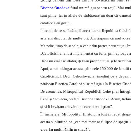
„Mulţi oameni din fosta Uniune Sovietică au venit să lo
Biserica Ortodoxă
fiind un refugiu pentru toţi”.
Mai mult
sunt pline, iar în zilele de sărbătoare nu doar că oamenii
catolice s-au golit”.
Întrebat de ce se întâmplă acest lucru, Republica Cehă fi
asta am discutat de multe ori. Am răspuns că mult-prea ma
Metodie, timp de secole, a venit din partea persecuţiei Pap
„Catolicismul a fost implementat cu forţa, prin aproape a
Dacă nu erai ascultător, îţi luau proprietăţile şi te trimite
Apoi, a mai adăugat acesta, „din cele 150.000 de familii 
Catolicismul. Deci, Cehoslovacia, imediat ce a deveni
părăseau Biserica Catolică şi se refugiau în Biserica Ort
De asemenea, Mitropolitul Republicii Cehe şi al Întregii
Cehă şi Slovacia, preferă Biserica Ortodoxă. Acum, trebuie
şi să îi învăţam adevărul pe care ei nu-l ştiau”.
În încheiere, Mitropolitul Hristofor a fost întrebat desp
acesta subliniind că „cea mai mare ar fi lipsa de spaţiu. 
greu, iar mulţi rămân în stradă”.