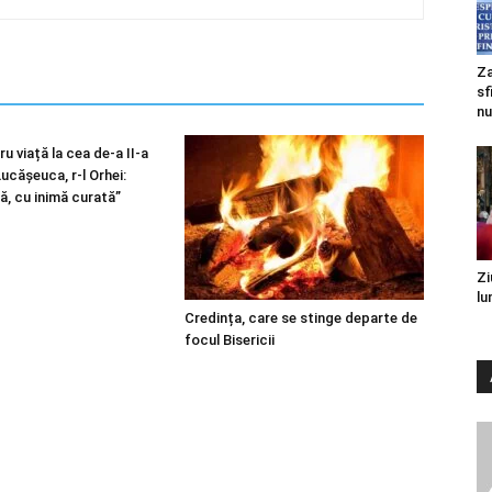
Za
sf
nu
u viață la cea de-a II-a
 Lucășeuca, r-l Orhei:
ă, cu inimă curată”
Zi
lu
Credința, care se stinge departe de
focul Bisericii