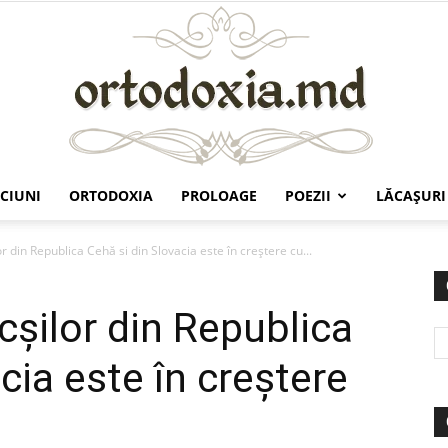
CIUNI
ORTODOXIA
PROLOAGE
POEZII
LĂCAŞURI
Ortodoxia.md
 din Republica Cehă si din Slovacia este în creştere cu...
şilor din Republica
cia este în creştere