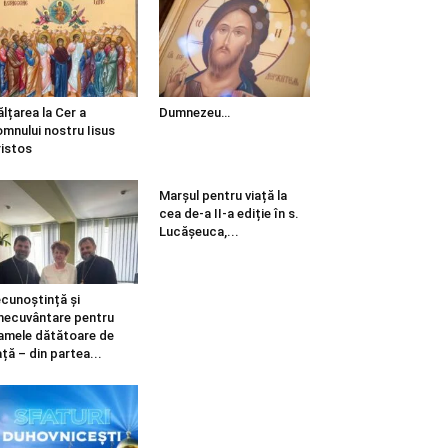
ălțarea la Cer a
Dumnezeu…
mnului nostru Iisus
istos
Marșul pentru viață la
cea de-a II-a ediție în s.
Lucășeuca,...
cunoștință și
necuvântare pentru
mele dătătoare de
ață – din partea...