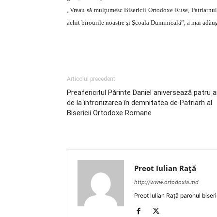
„Vreau să mulţumesc Bisericii Ortodoxe Ruse, Patriarhului
achit birourile noastre şi Şcoala Duminicală”, a mai adău
Articolul precedent
Preafericitul Părinte Daniel aniversează patru a
de la întronizarea în demnitatea de Patriarh al
Bisericii Ortodoxe Romane
Preot Iulian Raţă
http://www.ortodoxia.md
Preot Iulian Rață parohul biser