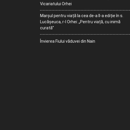
Vicariatului Orhei
Marșul pentru viață la cea de-a II-a ediție în s.
Lucășeuca, r-l Orhei: „Pentru viață, cu inimă
curată”
Învierea Fiului văduvei din Nain