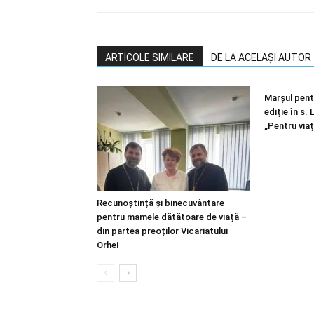
ARTICOLE SIMILARE
DE LA ACELAȘI AUTOR
Marșul pentr
ediție în s.
„Pentru viaț
Recunoștință și binecuvântare
pentru mamele dătătoare de viață –
din partea preoților Vicariatului
Orhei