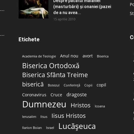
Despre păcatul malahiei
Po
(masturbării) şi onaniei (pazei
de a nu avea...
St
15 aprilie 2010
C
Etichete
Anul nou
avort
Academia de Teologie
Biserica
Biserica Ortodoxă
Biserica Sfânta Treime
biserică
copil
Botezul
Conferință
Copii
dragoste
Coronavirus
Cruce
Dumnezeu
Hristos
Icoana
Iisus Hristos
Ierusalim
Iisus
Lucășeuca
Ilarion Boian
Israel