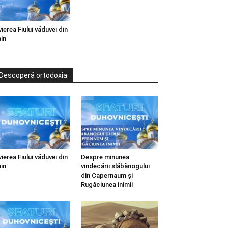
vierea Fiului văduvei din
in
Descoperă ortodoxia
vierea Fiului văduvei din
Despre minunea
in
vindecării slăbănogului
din Capernaum și
Rugăciunea inimii