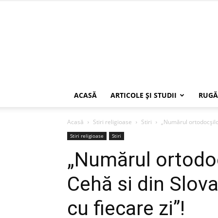
ACASĂ
ARTICOLE ŞI STUDII
RUGĂ
Acasă
Stiri religioase
Stiri
„Numărul ortodocşilor
Stiri religioase
Stiri
„Numărul ortodoc
Cehă si din Slova
cu fiecare zi”!