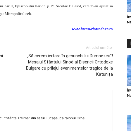
 Kirill, Episcopului Ilarion şi Pr. Nicolae Balasof, care m-au ajutat să
gat Mitropolitul ceh.
În
Na
www.lacasuriortodoxe.ro
Articolul următor
ni
„Să cerem iertare în genunchi lui Dumnezeu”!
Mesajul Sfântului Sinod al Bisericii Ortodoxe
Bulgare cu prilejul evenimentelor tragice de la
Katuniţa
În
Na
icii ”Sfânta Treime” din satul Lucășeuca raionul Orhei.