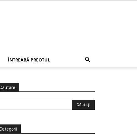
ÎNTREABĂ PREOTUL
Căutare
Categorii