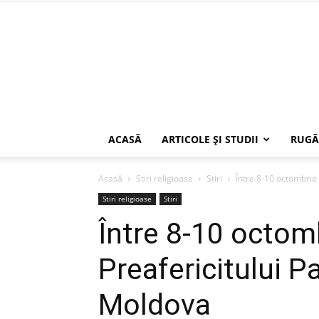
ACASĂ
ARTICOLE ŞI STUDII
RUGĂ
Acasă
Stiri religioase
Stiri
Între 8-10 octombrie a
Stiri religioase
Stiri
Între 8-10 octomb
Preafericitului Pat
Moldova