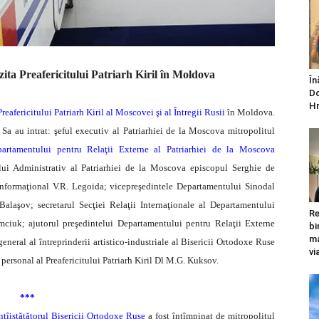
zita Preafericitului Patriarh Kiril în Moldova
În
Do
Hr
Preafericitului Patriarh Kiril al Moscovei şi al Întregii Rusii
în Moldova.
 Sa au intrat: şeful executiv al Patriarhiei de la Moscova mitropolitul
partamentului pentru Relaţii Externe al Patriarhiei de la Moscova
tului Administrativ al Patriarhiei de la Moscova episcopul Serghie de
Informaţional V.R. Legoida; vicepreşedintele Departamentului Sinodal
Balaşov; secretarul Secţiei Relaţii Internaţionale al Departamentului
Re
imciuk; ajutorul preşedintelui Departamentului pentru Relaţii Externe
bi
ma
eneral al întreprinderii artistico-industriale al Bisericii Ortodoxe Ruse
vi
 personal al Preafericitului Patriarh Kiril Dl M.G. Kuksov.
***
ntîistătătorul Bisericii Ortodoxe Ruse
a fost întîmpinat de mitropolitul