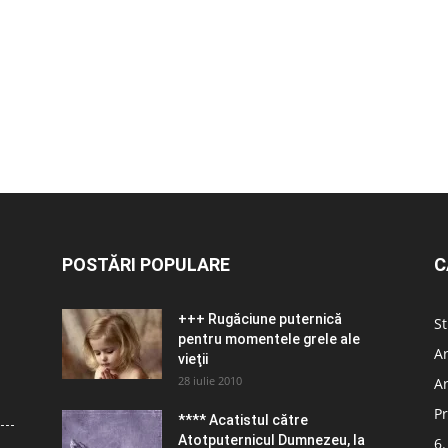
POSTĂRI POPULARE
C
+++ Rugăciune puternică
St
pentru momentele grele ale
Ar
vieţii
28 iulie 2010
Ar
Pr
**** Acatistul către
Atotputernicul Dumnezeu, la
6.