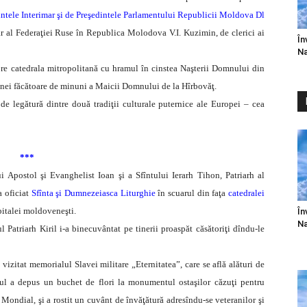
intele Interimar şi de Preşedintele Parlamentului Republicii Moldova Dl
r al Federaţiei Ruse în Republica Molodova V.I. Kuzimin, de clerici ai
În
Na
pre catedrala mitropolitană cu hramul în cinstea Naşterii Domnului din
coanei făcătoare de minuni a Maicii Domnului de la Hîrbovăţ.
de legătură dintre două tradiţii culturale puternice ale Europei – cea
***
 Apostol şi Evanghelist Ioan şi a Sfîntului Ierarh Tihon, Patriarh al
a oficiat
Sfînta şi Dumnezeiasca Liturghie
în scuarul din faţa
catedralei
pitalei moldoveneşti.
În
Na
 Patriarh Kiril i-a binecuvântat pe tinerii proaspăt căsătoriţi dîndu-le
 a vizitat memorialul Slavei militare „Eternitatea”, care se află alături de
torul a depus un buchet de flori la monumentul ostaşilor căzuţi pentru
ondial, şi a rostit un cuvânt de învăţătură adresîndu-se veteranilor şi