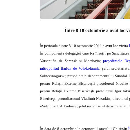
Între 8-10 octombrie a avut loc vi
În perioada dintre 8-10 octombrie 2011 a avut loc vizita
În componenţa delegaţiei care l-a însoţit pe Sanctitatea
Varsanufie de Saransk şi Mordovia;
preşedintele De
mitropolitul Ilarion de Volokolamsk
; şeful secretaria
Solnecinogorsk; preşedintele departamentului Sinodal 
pentru Relaţii Externe Bisericeşti protoiereul Nicolae 
pentru Relaţii Externe Bisericeşti protoiereul Igor Iak
Bisericeşti protodiaconul Vladimir Nazarkin; directorul g
«Sofrino» E.A. Parhaev; şeful responsabil de secretariatul
În data de 8 octombrie la aeroportul oraşului Chişinău
Î