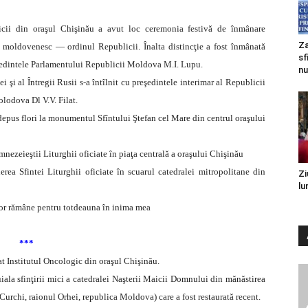
cii din oraşul Chişinău a avut loc ceremonia festivă de înmânare
Za
lui moldovenesc — ordinul Republicii. Înalta distincţie a fost înmânată
sf
preşedintele Parlamentului Republicii Moldova M.I. Lupu.
nu
ei şi al Întregii Rusii s-a întîlnit cu preşedintele interimar al Republicii
lodova Dl V.V. Filat.
a depus flori la monumentul Sfîntului Ştefan cel Mare din centrul oraşului
umnezeieştii Liturghii oficiate în piaţa centrală a oraşului Chişinău
ierea Sfintei Liturghii oficiate în scuarul catedralei mitropolitane din
Zi
lu
vor rămâne pentru totdeauna în inima mea
***
tat Institutul Oncologic din oraşul Chişinău.
nduiala sfinţirii mici a catedralei Naşterii Maicii Domnului din mănăstirea
urchi, raionul Orhei, republica Moldova) care a fost restaurată recent.