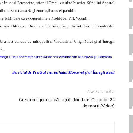
it în satul Peresecino, raionul Orhei, vizitînd biserica Sfîntului Apostol
dintre Sanctiatea Sa şi enoriaşii acestei parohii.
fericirii Sale cu ex-preşedintele Moldovei V.N. Voronin.
sericii Ortodoxe Ruse a oferit răspunsuri la întrebările jurnaliştilor
a a fost condus de mitropolitul Vladimir al Chişinăului şi al Întregii
se.
 Întregii Rusii acordat posturilor de televiziune din Moldova şi România
Serviciul de Presă al Patriarhului Moscovei şi al Întregii Rusii
Articolul următor
Creștinii egipteni, călcați de blindate: Cel puțin 24
de morți (Video)