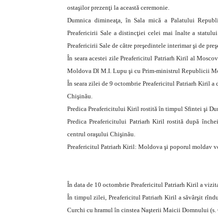
ostaşilor prezenţi la această ceremonie.
Dumnica dimineaţa, în Sala mică a Palatului Republi
Preafericirii Sale a distincţiei celei mai înalte a statu
Preafericirii Sale de către preşedintele interimar şi de 
În seara acestei zile Preafericitul Patriarh Kiril al Moscov
Moldova Dl M.I. Lupu şi cu Prim-ministrul Republicii Mo
În seara zilei de 9 octombrie Preafericitul Patriarh Kiril 
Chişinău.
Predica Preafericitului Kiril rostită în timpul Sfintei şi D
Predica Preafericitului Patriarh Kiril rostită după înche
centrul oraşului Chişinău.
Preafericitul Patriarh Kiril: Moldova şi poporul moldav 
În data de 10 octombrie Preafericitul Patriarh Kiril a vizi
În timpul zilei, Preafericitul Patriarh Kiril a săvârşit rî
Curchi cu hramul în cinstea Naşterii Maicii Domnului (s. C