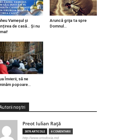
heu Vameșul și
Aruncă grija ta spre
ințirea de casă… Și nu
Domnul…
mai!
ua Învierii, să ne
minăm popoare…
Autorii noștri
Preot Iulian Raţă
3878 ARTICOLE
6 COMENTARII
http://www.ortodoxia.md