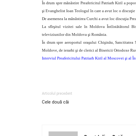
În drum spre mănăstire Preafericitul Patriarh Kiril a popos
şi Evanghelist Ioan Teologul în care a avut loc o discuţie 
De asemenea la mănăstirea Curchi a avut loc discuţia Prea
La sfîrşitul vizitei sale în Moldova Întîistătătorul Bi
televiziunilor din Moldova şi România.
În drum spre aeroportul oraşului Chişinău, Sanctitatea S
Moldove, de ierarhi şi de clerici al Bisericii Ortodoxe Ru
Interviul Preafericitului Patriarh Kiril al Moscovei şi al
Articolul precedent
Cele două căi