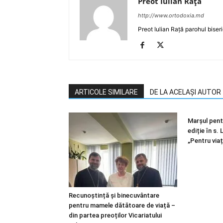
Preot Iulian Raţă
http://www.ortodoxia.md
Preot Iulian Rață parohul biser
ARTICOLE SIMILARE
DE LA ACELAȘI AUTOR
Marșul pentr
ediție în s.
„Pentru viaț
Recunoștință și binecuvântare
pentru mamele dătătoare de viață –
din partea preoților Vicariatului