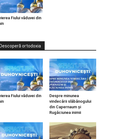
vierea Fiului văduvei din
in
Descoperă ortodoxia
vierea Fiului văduvei din
Despre minunea
in
vindecării slăbănogului
din Capernaum și
Rugăciunea inimii