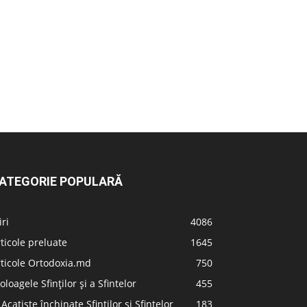
ATEGORIE POPULARĂ
iri
4086
ticole preluate
1645
ticole Ortodoxia.md
750
oloagele Sfinților și a Sfintelor
455
 Acatiste închinate Sfinților și Sfintelor
183