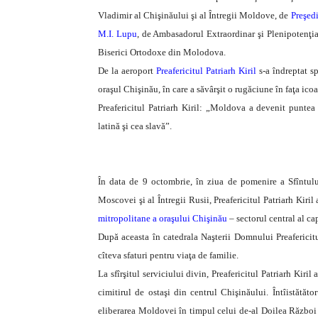
Vladimir al Chişinăului şi al Întregii Moldove, de
Preşed
M.I. Lupu
, de Ambasadorul Extraordinar şi Plenipotenţia
Biserici Ortodoxe din Molodova.
De la aeroport
Preafericitul Patriarh Kiril
s-a îndreptat s
oraşul Chişinău, în care a săvârşit o rugăciune în faţa i
Preafericitul Patriarh Kiril: „Moldova a devenit puntea 
latină şi cea slavă”.
În data de 9 octombrie, în ziua de pomenire a Sfîntului
Moscovei şi al Întregii Rusii, Preafericitul Patriarh Kiril 
mitropolitane a oraşului Chişinău
– sectorul central al ca
După aceasta în catedrala Naşterii Domnului Preafericitul
cîteva sfaturi pentru viaţa de familie.
La sfîrşitul serviciului divin, Preafericitul Patriarh Kiril
cimitirul de ostaşi din centrul Chişinăului. Întîistătă
eliberarea Moldovei în timpul celui de-al Doilea Război M