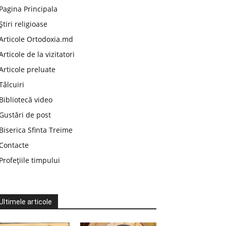
Pagina Principala
Știri religioase
Articole Ortodoxia.md
Articole de la vizitatori
Articole preluate
Tâlcuiri
Bibliotecă video
Gustări de post
Biserica Sfinta Treime
Contacte
Profețiile timpului
Ultimele articole