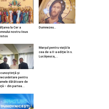
ălțarea la Cer a
Dumnezeu…
mnului nostru Iisus
istos
Marșul pentru viață la
cea de-a II-a ediție în s.
Lucășeuca,...
cunoștință și
necuvântare pentru
mele dătătoare de
ață – din partea...