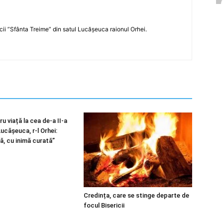
icii ”Sfânta Treime” din satul Lucășeuca raionul Orhei.
u viață la cea de-a II-a
 Lucășeuca, r-l Orhei:
ă, cu inimă curată”
Credința, care se stinge departe de
focul Bisericii