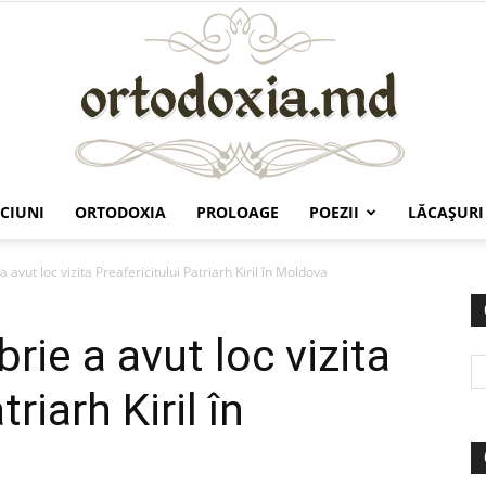
CIUNI
ORTODOXIA
PROLOAGE
POEZII
LĂCAŞURI
Ortodoxia.md
 avut loc vizita Preafericitului Patriarh Kiril în Moldova
rie a avut loc vizita
riarh Kiril în