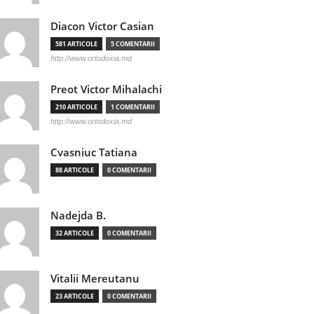
Diacon Victor Casian
581 ARTICOLE
5 COMENTARII
http://www.ortodoxia.md
Preot Victor Mihalachi
210 ARTICOLE
1 COMENTARII
http://www.ortodoxia.md
Cvasniuc Tatiana
88 ARTICOLE
0 COMENTARII
Nadejda B.
32 ARTICOLE
0 COMENTARII
Vitalii Mereutanu
23 ARTICOLE
0 COMENTARII