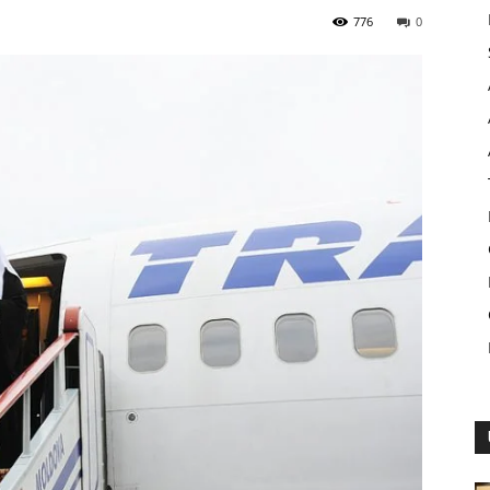
776
0