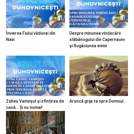
Învierea Fiului văduvei din
Despre minunea vindecării
Nain
slăbănogului din Capernaum
și Rugăciunea inimii
Zaheu Vameșul și sfințirea de
Aruncă grija ta spre Domnul…
casă… Și nu numai!