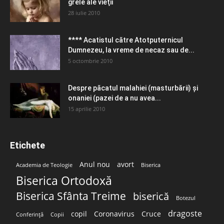
grele ale vieţii
28 iulie 2010
**** Acatistul către Atotputernicul
Dumnezeu, la vreme de necaz sau de...
5 octombrie 2010
Despre păcatul malahiei (masturbării) şi
onaniei (pazei de a nu avea...
15 aprilie 2010
Etichete
Anul nou
avort
Academia de Teologie
Biserica
Biserica Ortodoxă
Biserica Sfânta Treime
biserică
Botezul
dragoste
copil
Coronavirus
Cruce
Conferință
Copii