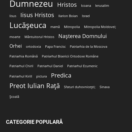
Dumnezeu
Hristos
Icoana
Ierusalim
Iisus Hristos
Iisus
Ilarion Boian
Israel
Lucășeuca
mamă
Mitropolia
Mitropolia Moldovei;
Nașterea Domnului
moarte
Mântuitorul Hristos
Orhei
ortodoxia
Papa Francisc
Patriarhia de la Moscova
Patriarhia Română
Patriarhul Bisericii Ortodoxe Române
Patriarhul Chiril
Patriarhul Daniel
Patriarhul Ecumenic
Predica
Patriarhul Kirill
pictura
Preot Iulian Rață
Sfaturi duhovnicești;
Sinaxa
Școală
CATEGORIE POPULARĂ