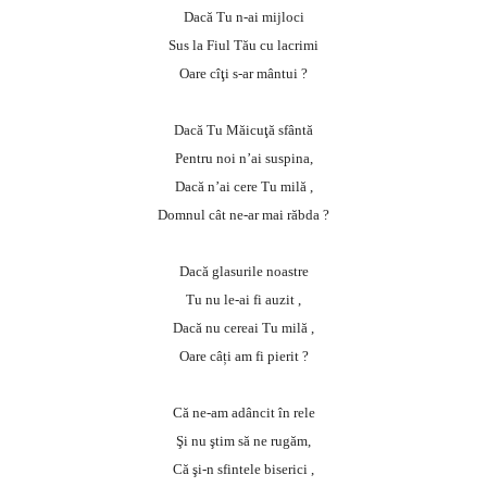
Dacă Tu n-ai mijloci
Sus la Fiul Tău cu lacrimi
Oare cîţi s-ar mântui ?
Dacă Tu Măicuţă sfântă
Pentru noi n’ai suspina,
Dacă n’ai cere Tu milă ,
Domnul cât ne-ar mai răbda ?
Dacă glasurile noastre
Tu nu le-ai fi auzit ,
Dacă nu cereai Tu milă ,
Oare câți am fi pierit ?
Că ne-am adâncit în rele
Şi nu ştim să ne rugăm,
Că şi-n sfintele biserici ,