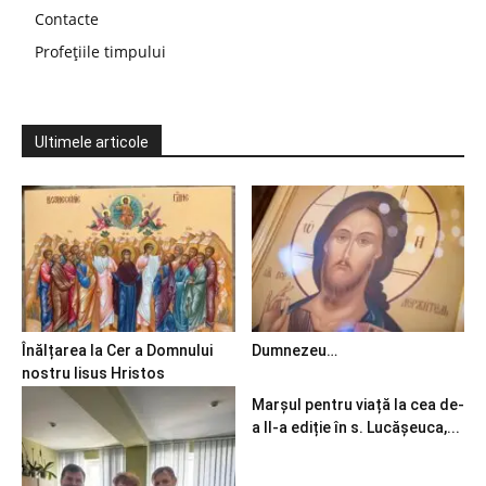
Contacte
Profețiile timpului
Ultimele articole
Înălțarea la Cer a Domnului
Dumnezeu…
nostru Iisus Hristos
Marșul pentru viață la cea de-
a II-a ediție în s. Lucășeuca,...