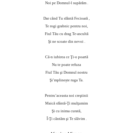
Noi pe Domnul-l supărăm .
Dar când Tu sfântă Fecioară ,
Te rogi grabnic pentru noi,
Fiul Tău cu drag Te-ascultă
Şi ne scoate din nevoi .
Că-n iubirea ce Ţi-o poartă
Nu te poate refuza
Fiul Tău şi Domnul nostru
Şi’mplinește ruga Ta.
Pentru’aceasta noi creştinii
Maică sfântă-Ţi mulţumim
Şi cu inima curată,
Î-Ţi cântăm şi Te slăvim .