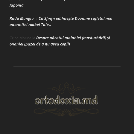
Japonia
Radu Mungiu
Cu Sfinții odihnește Doamne sufletul nou
la
adormitei roabei Tale…
Despre păcatul malahiei (masturbării) şi
Crina Marina
la
onaniei (pazei de a nu avea copii)