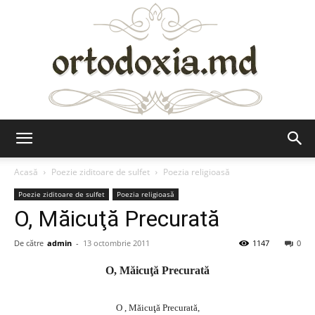
Ortodoxia.md
Acasă
Poezie ziditoare de sulfet
Poezia religioasă
Poezie ziditoare de sulfet
Poezia religioasă
O, Măicuţă Precurată
De către
admin
-
13 octombrie 2011
1147
0
O, Măicuţă Precurată
O , Măicuţă Precurată,