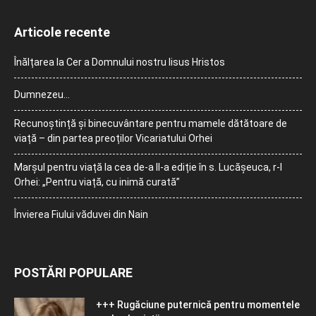
Articole recente
Înălțarea la Cer a Domnului nostru Iisus Hristos
Dumnezeu…
Recunoștință și binecuvântare pentru mamele dătătoare de
viață – din partea preoților Vicariatului Orhei
Marșul pentru viață la cea de-a II-a ediție în s. Lucășeuca, r-l
Orhei: „Pentru viață, cu inimă curată”
Învierea Fiului văduvei din Nain
POSTĂRI POPULARE
+++ Rugăciune puternică pentru momentele