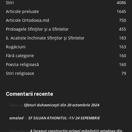
Stiri
4086
Articole preluate
1645
Articole Ortodoxia.md
750
Proloagele Sfinților și a Sfintelor
455
6. Acatiste închinate Sfinților și Sfintelor
183
Rugăciuni
163
Fără categorie
160
Poezia religioasă
160
Stiri religioase
79
Comentarii recente
Sfaturi duhovnicești din 20 octombrie 2024
Doina
la
amalad
SF SILUAN ATHONITUL -11/ 24 SEPEMBRIE
la
A început construcţia primei mănăstiri ortodoxe din
gheorghe
la