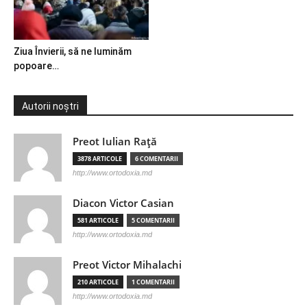
Ziua Învierii, să ne luminăm
popoare…
Autorii noștri
Preot Iulian Raţă
3878 ARTICOLE
6 COMENTARII
http://www.ortodoxia.md
Diacon Victor Casian
581 ARTICOLE
5 COMENTARII
http://www.ortodoxia.md
Preot Victor Mihalachi
210 ARTICOLE
1 COMENTARII
http://www.ortodoxia.md