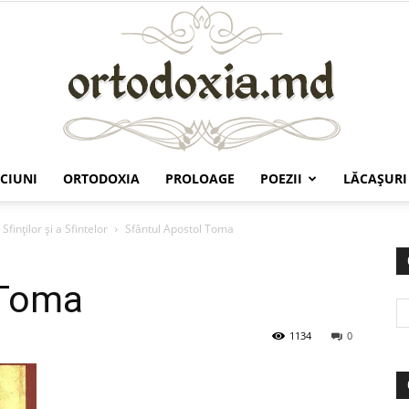
CIUNI
ORTODOXIA
PROLOAGE
POEZII
LĂCAŞURI
Ortodoxia.md
Sfinților și a Sfintelor
Sfântul Apostol Toma
 Toma
1134
0