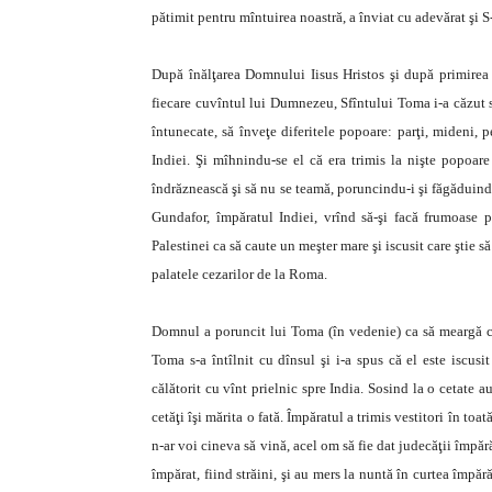
pătimit pentru mîntuirea noastră, a înviat cu adevărat şi S-
După înălţarea Domnului Iisus Hristos şi după primirea 
fiecare cuvîntul lui Dumnezeu, Sfîntului Toma i-a căzut s
întunecate, să înveţe diferitele popoare: parţi, mideni, p
Indiei. Şi mîhnindu-se el că era trimis la nişte popoare
îndrăznească şi să nu se teamă, poruncindu-i şi făgăduindu-i
Gundafor, împăratul Indiei, vrînd să-şi facă frumoase p
Palestinei ca să caute un meşter mare şi iscusit care ştie s
palatele cezarilor de la Roma.
Domnul a poruncit lui Toma (în vedenie) ca să meargă cu 
Toma s-a întîlnit cu dînsul şi i-a spus că el este iscusi
călătorit cu vînt prielnic spre India. Sosind la o cetate a
cetăţi îşi mărita o fată. Împăratul a trimis vestitori în toat
n-ar voi cineva să vină, acel om să fie dat judecăţii împă
împărat, fiind străini, şi au mers la nuntă în curtea împăr