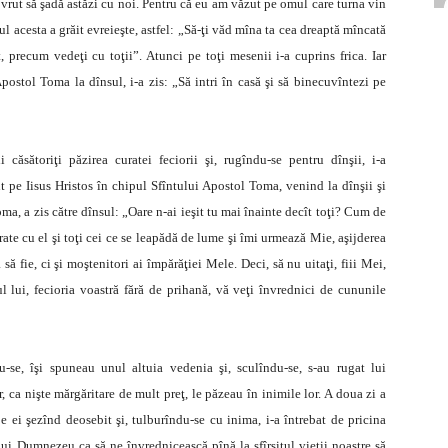
rut să şadă astăzi cu noi. Pentru că eu am văzut pe omul care turna vin
l acesta a grăit evreieşte, astfel: „Să-ţi văd mîna ta cea dreaptă mîncată
t, precum vedeţi cu toţii”. Atunci pe toţi mesenii i-a cuprins frica. Iar
postol Toma la dînsul, i-a zis: „Să intri în casă şi să binecuvîntezi pe
 căsătoriţi păzirea curatei feciorii şi, rugîndu-se pentru dînşii, i-a
t pe Iisus Hristos în chipul Sfîntului Apostol Toma, venind la dînşii şi
oma, a zis către dînsul: „Oare n-ai ieşit tu mai înainte decît toţi? Cum de
frate cu el şi toţi cei ce se leapădă de lume şi îmi urmează Mie, aşijderea
să fie, ci şi moştenitori ai împărăţiei Mele. Deci, să nu uitaţi, fiii Mei,
l lui, fecioria voastră fără de prihană, vă veţi învrednici de cununile
u-se, îşi spuneau unul altuia vedenia şi, sculîndu-se, s-au rugat lui
 ca nişte mărgăritare de mult preţ, le păzeau în inimile lor. A doua zi a
pe ei şezînd deosebit şi, tulburîndu-se cu inima, i-a întrebat de pricina
 lui Dumnezeu ca să ne învrednicească pînă la sfîrşitul vieţii noastre să