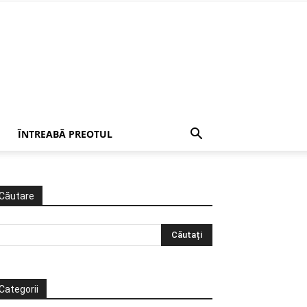
ÎNTREABĂ PREOTUL
Căutare
Categorii