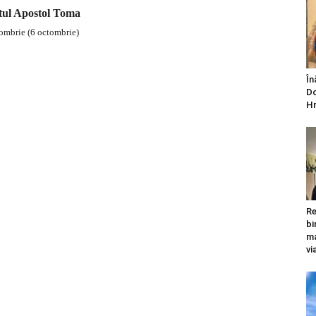
tul Apostol Toma
ombrie (6 octombrie)
În
Do
Hr
Re
bi
ma
vi