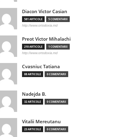
Diacon Victor Casian
581 ARTICOLE
5 COMENTARII
http://www.ortodoxia.md
Preot Victor Mihalachi
210 ARTICOLE
1 COMENTARII
http://www.ortodoxia.md
Cvasniuc Tatiana
88 ARTICOLE
0 COMENTARII
Nadejda B.
32 ARTICOLE
0 COMENTARII
Vitalii Mereutanu
23 ARTICOLE
0 COMENTARII