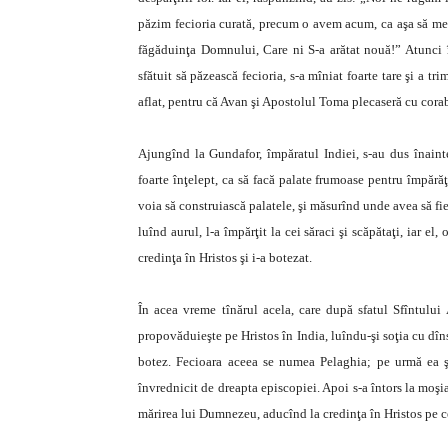
păzim fecioria curată, precum o avem acum, ca aşa să me
făgăduinţa Domnului, Care ni S-a arătat nouă!” Atunci îm
sfătuit să păzească fecioria, s-a mîniat foarte tare şi a tr
aflat, pentru că Avan şi Apostolul Toma plecaseră cu corab
Ajungînd la Gundafor, împăratul Indiei, s-au dus înainte
foarte înţelept, ca să facă palate frumoase pentru împără
voia să construiască palatele, şi măsurînd unde avea să fie 
luînd aurul, l-a împărţit la cei săraci şi scăpătaţi, iar 
credinţa în Hristos şi i-a botezat.
În acea vreme tînărul acela, care după sfatul Sfîntului
propovăduieşte pe Hristos în India, luîndu-şi soţia cu dîns
botez. Fecioara aceea se numea Pelaghia; pe urmă ea şi
învrednicit de dreapta episcopiei. Apoi s-a întors la moş
mărirea lui Dumnezeu, aducînd la credinţa în Hristos pe cei