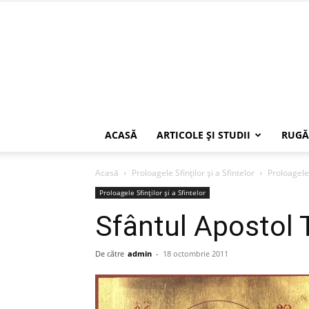
ACASĂ
ARTICOLE ŞI STUDII
RUGĂ
Acasă
Proloagele Sfinților și a Sfintelor
Proloagele 
Proloagele Sfinților și a Sfintelor
Sfântul Apostol
De către
admin
-
18 octombrie 2011