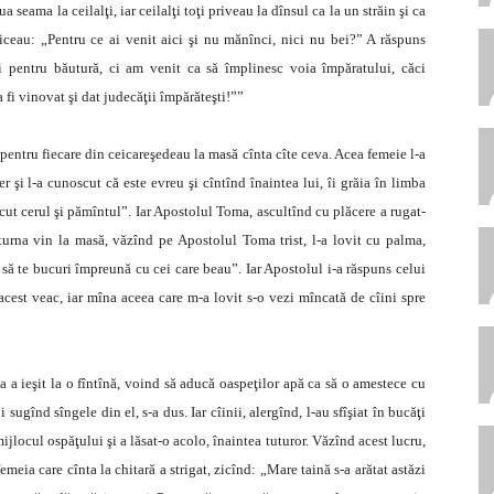
seama la ceilalţi, iar ceilalţi toţi priveau la dînsul ca la un străin şi ca
iceau: „Pentru ce ai venit aici şi nu mănînci, nici nu bei?” A răspuns
i pentru băutură, ci am venit ca să împlinesc voia împăratului, căci
a fi vinovat şi dat judecăţii împărăteşti!””
 pentru fiecare din ceicareşedeau la masă cînta cîte ceva. Acea femeie l-a
 şi l-a cunoscut că este evreu şi cîntînd înaintea lui, îi grăia în limba
cut cerul şi pămîntul”. Iar Apostolul Toma, ascultînd cu plăcere a rugat-
turna vin la masă, văzînd pe Apostolul Toma trist, l-a lovit cu palma,
i să te bucuri împreună cu cei care beau”. Iar Apostolul i-a răspuns celui
 acest veac, iar mîna aceea care m-a lovit s-o vezi mîncată de cîini spre
a ieşit la o fîntînă, voind să aducă oaspeţilor apă ca să o amestece cu
sugînd sîngele din el, s-a dus. Iar cîinii, alergînd, l-au sfîşiat în bucăţi
jlocul ospăţului şi a lăsat-o acolo, înaintea tuturor. Văzînd acest lucru,
femeia care cînta la chitară a strigat, zicînd: „Mare taină s-a arătat astăzi