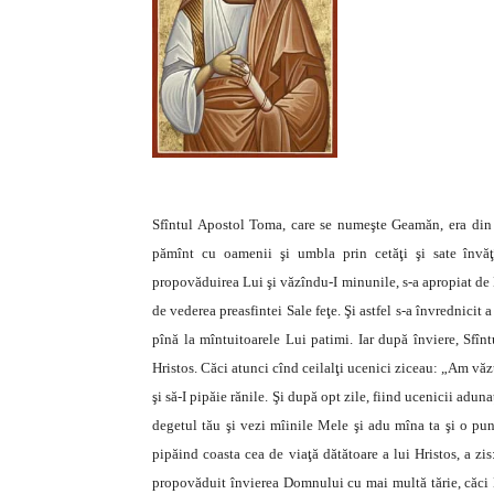
Sfîntul Apostol Toma, care se numeşte Geamăn, era din P
pămînt cu oamenii şi umbla prin cetăţi şi sate învăţ
propovăduirea Lui şi văzîndu-I minunile, s-a apropiat de 
de vederea preasfintei Sale feţe. Şi astfel s-a învrednicit
pînă la mîntuitoarele Lui patimi. Iar după înviere, Sfînt
Hristos. Căci atunci cînd ceilalţi ucenici ziceau: „Am vă
şi să-I pipăie rănile. Şi după opt zile, fiind ucenicii adu
degetul tău şi vezi mîinile Mele şi adu mîna ta şi o pun
pipăind coasta cea de viaţă dătătoare a lui Hristos, a 
propovăduit învierea Domnului cu mai multă tărie, căci Mî