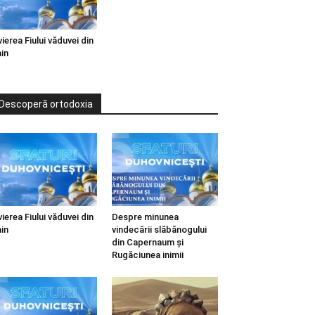
vierea Fiului văduvei din
in
Descoperă ortodoxia
vierea Fiului văduvei din
Despre minunea
in
vindecării slăbănogului
din Capernaum și
Rugăciunea inimii