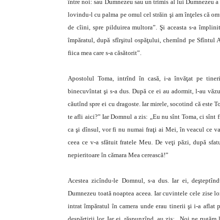
între noi: sau Dumnezeu sau un trimis al lui Dumnezeu a v
lovindu-l cu palma pe omul cel străin şi am înţeles că omu
de cîini, spre pilduirea multora”. Şi aceasta s-a împlini
împăratul, după sfîrşitul ospăţului, chemînd pe Sfîntul A
fiica mea care s-a căsătorit”.
Apostolul Toma, intrînd în casă, i-a învăţat pe tinerii
binecuvîntat şi s-a dus. După ce ei au adormit, l-au văzu
căutînd spre ei cu dragoste. Iar mirele, socotind că este T
te afli aici?” Iar Domnul a zis: „Eu nu sînt Toma, ci sînt 
ca şi dînsul, vor fi nu numai fraţi ai Mei, în veacul ce va 
ceea ce v-a sfătuit fratele Meu. De veţi păzi, după sfatu
nepieritoare în cămara Mea cerească!”
Acestea zicîndu-le Domnul, s-a dus. Iar ei, deşteptînd
Dumnezeu toată noaptea aceea. Iar cuvintele cele zise lor,
intrat împăratul în camera unde erau tinerii şi i-a aflat 
despărţirii lor. Iar ei, răspunzînd, au zis: „Noi ne rugăm