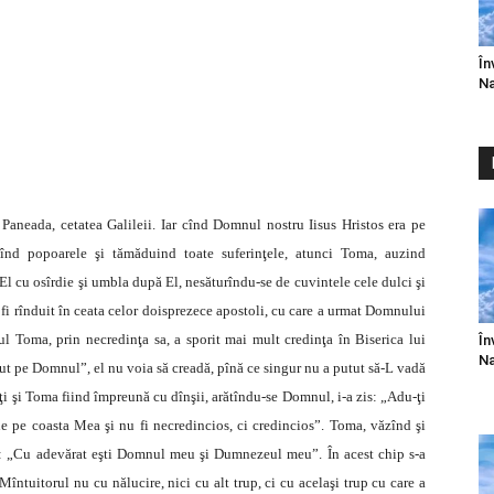
În
Na
aneada, cetatea Galileii. Iar cînd Domnul nostru Iisus Hristos era pe
înd popoarele şi tămăduind toate suferinţele, atunci Toma, auzind
El cu osîrdie şi umbla după El, nesăturîndu-se de cuvintele cele dulci şi
 a fi rînduit în ceata celor doisprezece apostoli, cu care a urmat Domnului
ul Toma, prin necredinţa sa, a sporit mai mult credinţa în Biserica lui
În
Na
zut pe Domnul”, el nu voia să creadă, pînă ce singur nu a putut să-L vadă
naţi şi Toma fiind împreună cu dînşii, arătîndu-se Domnul, i-a zis: „Adu-ţi
e pe coasta Mea şi nu fi necredincios, ci credincios”. Toma, văzînd şi
zis: „Cu adevărat eşti Domnul meu şi Dumnezeul meu”. În acest chip s-a
ntuitorul nu cu nălucire, nici cu alt trup, ci cu acelaşi trup cu care a