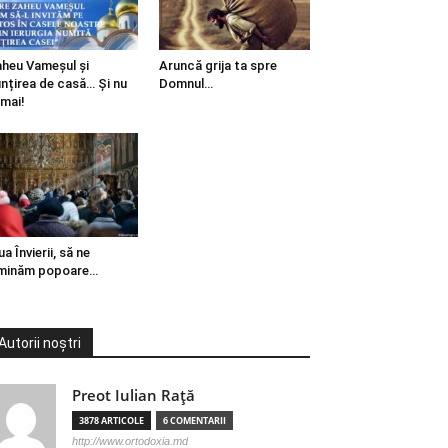
heu Vameșul și
Aruncă grija ta spre
ințirea de casă… Și nu
Domnul…
mai!
ua Învierii, să ne
minăm popoare…
Autorii noștri
Preot Iulian Raţă
3878 ARTICOLE
6 COMENTARII
http://www.ortodoxia.md