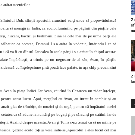
a arătat ucenicilor.
Za
Sfîntului Duh, sfinţii apostoli, aruncînd sorţi unde să propovăduiască
sf
oarta să meargă în India, ca acolo, luminînd pe păgînii din părţile cele
nu
erşi, hircani, bactrii şi brahmani, pînă la cele mai de pe urmă părţi ale
 sălbatice ca acestea, Domnul I s-a arăta în vedenie, întărindu-l ca să
 că va fi cu dînsul. Iar calea în acele părţi i s-a arătat în chipul acesta:
alate împărăteşti, a trimis pe un negustor de al său, Avan, în părţile
ă zidească cu înţelepciune şi să poată face palate, în aşa chip precum sînt
Zi
lu
Avan în piaţa Indiei. Iar Avan, căutînd în Cezareea un zidar înţelept,
t pentru acest lucru. Apoi, mergînd cu Avan, au intrat în corabie şi au
u auzit glas de trîmbiţe, de muzici şi de orgă, pentru că împăratul acelei
ă cetatea ca să adune la nuntă şi pe bogaţi şi pe săraci şi pe străini, iar de
răteşti. Auzind despre aceasta, Avan şi Toma s-au temut ca să nu mînie pe
ătească. Şezînd acolo toţi şi veselindu-se, Apostolul a ales locul cel mai