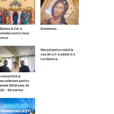
ălțarea la Cer a
Dumnezeu…
mnului nostru Iisus
istos
Marșul pentru viață la
cea de-a II-a ediție în s.
Lucășeuca,...
cunoștință și
necuvântare pentru
mele dătătoare de
ață – din partea...