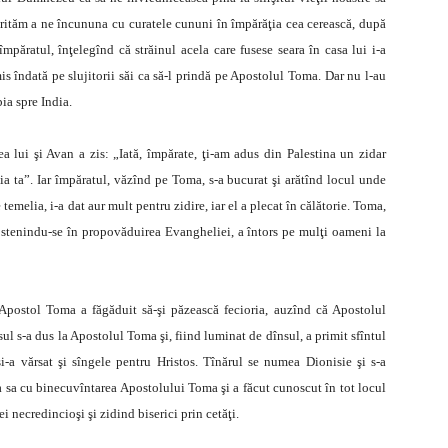
rităm a ne încununa cu curatele cununi în împărăţia cea cerească, după
păratul, înţelegînd că străinul acela care fusese seara în casa lui i-a
imis îndată pe slujitorii săi ca să-l prindă pe Apostolul Toma. Dar nu l-au
ia spre India.
a lui şi Avan a zis: „Iată, împărate, ţi-am adus din Palestina un zidar
ţia ta”. Iar împăratul, văzînd pe Toma, s-a bucurat şi arătînd locul unde
temelia, i-a dat aur mult pentru zidire, iar el a plecat în călătorie. Toma,
el, ostenindu-se în propovăduirea Evangheliei, a întors pe mulţi oameni la
 Apostol Toma a făgăduit să-şi păzească fecioria, auzînd că Apostolul
ul s-a dus la Apostolul Toma şi, fiind luminat de dînsul, a primit sfîntul
-a vărsat şi sîngele pentru Hristos. Tînărul se numea Dionisie şi s-a
ia sa cu binecuvîntarea Apostolului Toma şi a făcut cunoscut în tot locul
 necredincioşi şi zidind biserici prin cetăţi.