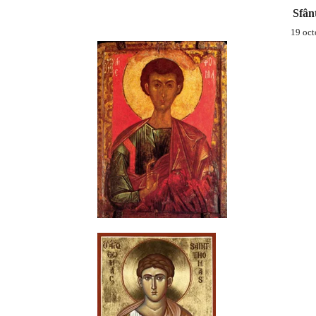
Sfân
19 oct