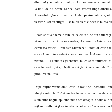
din urmă şi nu mînca nimic, nici nu se veselea, ci numai lua 
la unul de alt neam. Dar cei care stăteau lîngă dînsul z
Apostolul: „Nu am venit aici nici pentru mîncare, nic
vestitorii săi au strigat: „De nu va veni cineva la nuntă, v
Acolo se afla o femeie evreică ce cînta bine din chitară şi
văzut pe Toma că nu se veselea, ci adeseori căuta spre cer
evreiască astfel: „Unul este Dumnezeul Iudeilor, care a fă
o ca să mai cînte odată aceste cuvinte. Însă omul care 
zicîndu-i: „La nuntă eşti chemat, nu ca să te întristezi, c
care l-a lovit: „Să-ţi răsplătească ţie Dumnezeu chiar în
pilduirea multora”.
După puţină vreme omul care l-a lovit pe Apostolul Toma 
vin şi venind la fîntînă un leu l-a ucis pe omul acela, apoi 
şi un cîine negru, apucînd mîna cea dreaptă, a adus-o în mi
toţi s-au tulburat şi au întrebat a cui este mîna aceea. Iar 