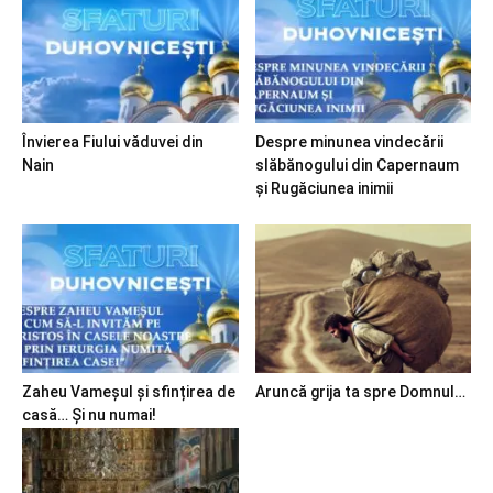
Învierea Fiului văduvei din
Despre minunea vindecării
Nain
slăbănogului din Capernaum
și Rugăciunea inimii
Zaheu Vameșul și sfințirea de
Aruncă grija ta spre Domnul…
casă… Și nu numai!