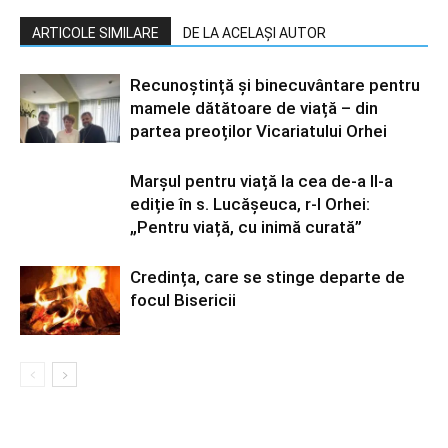
ARTICOLE SIMILARE
DE LA ACELAȘI AUTOR
Recunoștință și binecuvântare pentru
mamele dătătoare de viață – din
partea preoților Vicariatului Orhei
Marșul pentru viață la cea de-a II-a
ediție în s. Lucășeuca, r-l Orhei:
„Pentru viață, cu inimă curată”
Credința, care se stinge departe de
focul Bisericii