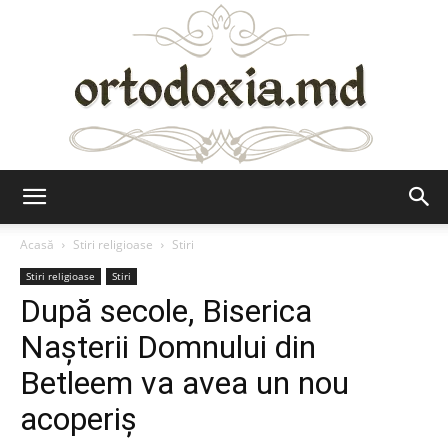
Ortodoxia.md
Acasă
Stiri religioase
Stiri
Stiri religioase
Stiri
După secole, Biserica
Naşterii Domnului din
Betleem va avea un nou
acoperiş