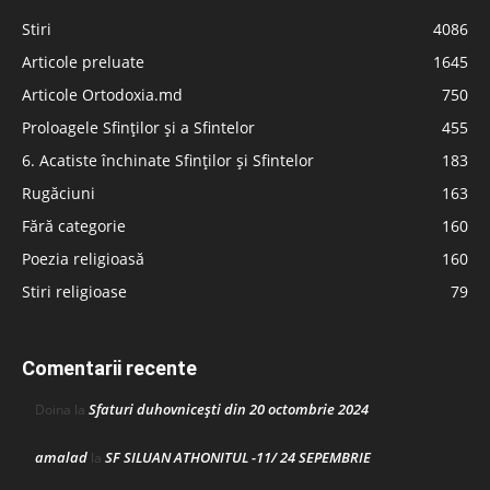
Stiri
4086
Articole preluate
1645
Articole Ortodoxia.md
750
Proloagele Sfinților și a Sfintelor
455
6. Acatiste închinate Sfinților și Sfintelor
183
Rugăciuni
163
Fără categorie
160
Poezia religioasă
160
Stiri religioase
79
Comentarii recente
Sfaturi duhovnicești din 20 octombrie 2024
Doina
la
amalad
SF SILUAN ATHONITUL -11/ 24 SEPEMBRIE
la