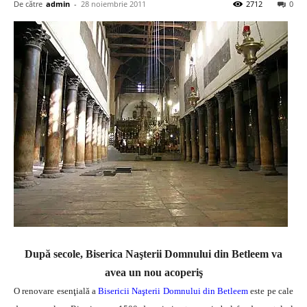
De către
admin
-
28 noiembrie 2011
2712
0
După secole, Biserica Naşterii Domnului din Betleem va
avea un nou acoperiş
O renovare esenţială a
Bisericii Naşterii Domnului din Betleem
este pe cale