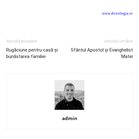
www.doxologia.ro
Articolul precedent
Articolul următor
Rugăciune pentru casă şi
Sfântul Apostol şi Evanghelist
bunăstarea familiei
Matei
admin