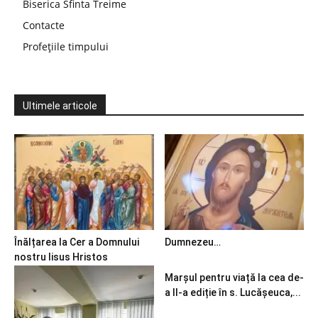
Biserica Sfinta Treime
Contacte
Profețiile timpului
Ultimele articole
Înălțarea la Cer a Domnului
Dumnezeu…
nostru Iisus Hristos
Marșul pentru viață la cea de-
a II-a ediție în s. Lucășeuca,...