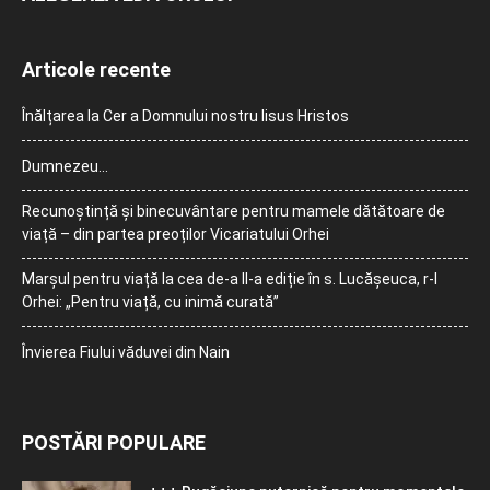
Articole recente
Înălțarea la Cer a Domnului nostru Iisus Hristos
Dumnezeu…
Recunoștință și binecuvântare pentru mamele dătătoare de
viață – din partea preoților Vicariatului Orhei
Marșul pentru viață la cea de-a II-a ediție în s. Lucășeuca, r-l
Orhei: „Pentru viață, cu inimă curată”
Învierea Fiului văduvei din Nain
POSTĂRI POPULARE