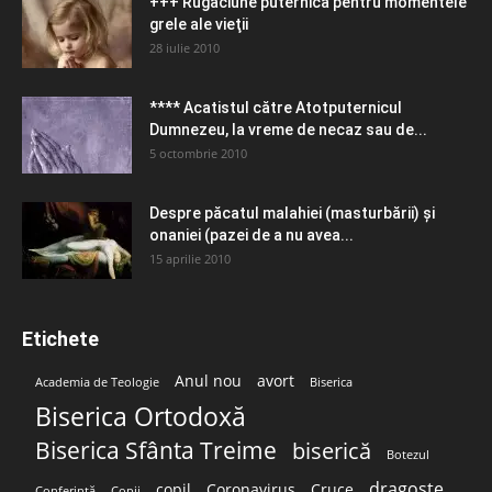
+++ Rugăciune puternică pentru momentele
grele ale vieţii
28 iulie 2010
**** Acatistul către Atotputernicul
Dumnezeu, la vreme de necaz sau de...
5 octombrie 2010
Despre păcatul malahiei (masturbării) şi
onaniei (pazei de a nu avea...
15 aprilie 2010
Etichete
Anul nou
avort
Academia de Teologie
Biserica
Biserica Ortodoxă
Biserica Sfânta Treime
biserică
Botezul
dragoste
copil
Coronavirus
Cruce
Conferință
Copii