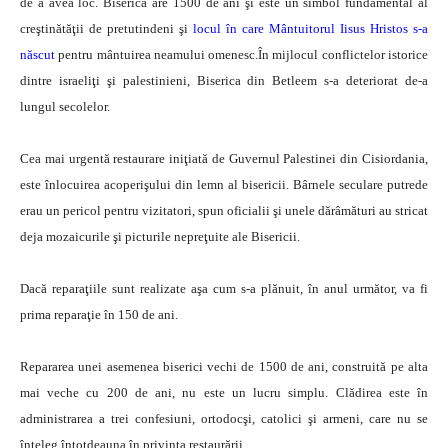
de a avea loc. Biserica are 1500 de ani şi este un simbol fundamental al
creştinătăţii de pretutindeni şi
locul în care Mântuitorul Iisus Hristos s-a
născut
pentru mântuirea neamului omenesc.În mijlocul conflictelor istorice
dintre israeliţi şi palestinieni, Biserica din Betleem s-a deteriorat de-a
lungul secolelor.
Cea mai urgentă restaurare iniţiată de Guvernul Palestinei din Cisiordania,
este înlocuirea acoperişului din lemn al bisericii. Bârnele seculare putrede
erau un pericol pentru vizitatori, spun oficialii şi unele dărâmături au stricat
deja mozaicurile şi picturile nepreţuite ale Bisericii.
Dacă reparaţiile sunt realizate aşa cum s-a plănuit, în anul următor, va fi
prima reparaţie în 150 de ani.
Repararea unei asemenea biserici vechi de 1500 de ani, construită pe alta
mai veche cu 200 de ani, nu este un lucru simplu. Clădirea este în
administrarea a trei confesiuni, ortodocşi, catolici şi armeni, care nu se
înţeleg întotdeauna în privinţa restaurării.