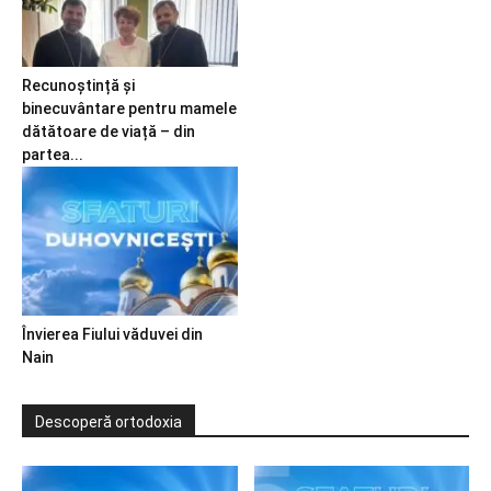
Recunoștință și
binecuvântare pentru mamele
dătătoare de viață – din
partea...
Învierea Fiului văduvei din
Nain
Descoperă ortodoxia