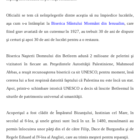
Oficialii se tem că neînţelegerile dintre aceştia să nu împiedice lucrările,
aşa cum s-a întâmplat la
Biserica Sfântului Mormânt din Ierusalim
, care
fiind grav avariată de un cutremur în 1927, au trebuit 30 de ani de dispute
şi certuri şi apoi 30 de ani de lucrări pentru a o restaura.
Biserica Naşterii Domnului din Betleem adună 2 milioane de pelerini şi
vizitatori în fiecare an. Preşedintele Autorităţii Palestiniene, Mahmoud
Abbas, a reuşit recunoaşterea bisericii ca sit UNESCO, pentru moment, însă
cererea lui a fost respinsă datorită faptului că Palestina nu este încă un stat.
Apoi, printr-o schimbare istorică UNESCO a decis să înscrie Betleemul în
siturile de patrimoniu universal al umanităţii.
Acoperişul a fost clădit de Împăratul Bizanţului, Iustinian cel Mare, în
secolul al 6-lea, şi unele grinzi sunt încă în uz. În 1480, musulmanii au
permis înlocuirea unor părţi din el de către Filip, Duce de Burgundia şi de
Regele Eduard al IV-lea al Angliei, care au trimis meşteri pentru reparaţii.