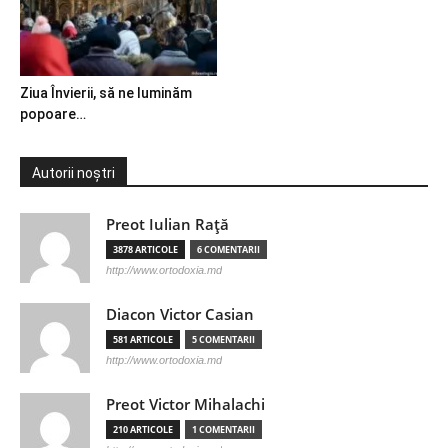
Ziua Învierii, să ne luminăm
popoare…
Autorii noștri
Preot Iulian Raţă
3878 ARTICOLE
6 COMENTARII
http://www.ortodoxia.md
Diacon Victor Casian
581 ARTICOLE
5 COMENTARII
http://www.ortodoxia.md
Preot Victor Mihalachi
210 ARTICOLE
1 COMENTARII