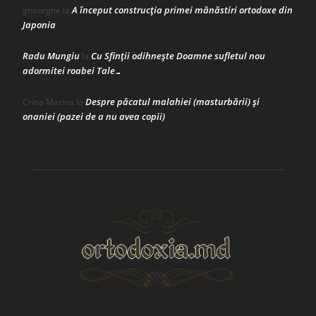
A început construcţia primei mănăstiri ortodoxe din
gheorghe
la
Japonia
Radu Mungiu
Cu Sfinții odihnește Doamne sufletul nou
la
adormitei roabei Tale…
Despre păcatul malahiei (masturbării) şi
Crina Marina
la
onaniei (pazei de a nu avea copii)