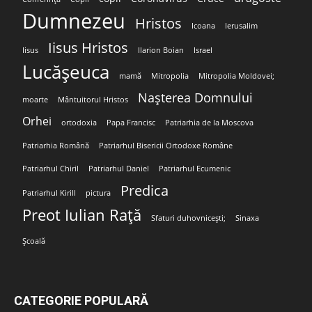
Dumnezeu
Hristos
Icoana
Ierusalim
Iisus Hristos
Iisus
Ilarion Boian
Israel
Lucășeuca
mamă
Mitropolia
Mitropolia Moldovei;
Nașterea Domnului
moarte
Mântuitorul Hristos
Orhei
ortodoxia
Papa Francisc
Patriarhia de la Moscova
Patriarhia Română
Patriarhul Bisericii Ortodoxe Române
Patriarhul Chiril
Patriarhul Daniel
Patriarhul Ecumenic
Predica
Patriarhul Kirill
pictura
Preot Iulian Rață
Sfaturi duhovnicești;
Sinaxa
Școală
CATEGORIE POPULARĂ