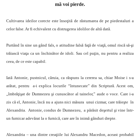
mă voi pierde.
Cultivarea ideilor corecte este însoţită de răsturnarea de pe piedestaluri a
celor false. Ar fi echivalent cu distrugerea idolilor de altă dată.
Purtând în sine un gând fals, o atitudine falsă faţă de viaţă, omul riscă să-şi
trăiască viaţa ca un închinător de idoli. Sau cel puţin, nu pentru a realiza
ceea, de ce este capabil.
Iată Antonie, pustnicul, căruia, ca răspuns la cererea sa, chiar Moise i s-a
arătat, pentru a-i explica locurile “întunecate” din Scriptură. Acest om,
„îmbrăţişat de Dumnezeu şi cunuscător al tainelor,” aude o voce. Care i-a
zis că el, Antonie, încă nu a ajuns nici măsura unui cizmar, care trăieşte în
Alexandria. Antonie, condus de Dumnezeu, a părăsit deşertul şi vine într-
un furnicar adevărat la o furnică, care are în inimă gânduri drepte.
Alexandria – una dintre creaţiile lui Alexandru Macedon, aceast probabil