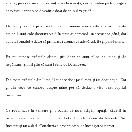
adevăr, pentru care ai putea să-ţi dai chiar viaţa, să-i consideri pe toţi îngeri
adevăraţi, iar pe sine destoinic doar de chinul veşnic?
Dar totuşi cât de paradoxal nu ar fi, anume acesta este adevărul. Poate
creierul unui calculator nu va fi în stare să perceapă un asemenea gând, dar
sufletul omului e dator să primească asemenea adevăruri, fie şi paradoxale.
Eu nu cunosc sufletele altora, ştiu doar că sunt pline de taine şi de
nepătruns. Şi mai ştiu că sunt iubite de Dumnezeu.
Din toate sufletele din lume, îl cunosc doar pe al meu şi tot doar paţial. Dar
şi din ceea ce cunosc despre mine pot să deduc : «Eu sunt copilul
pierzării».
Ca robul scos la vânzare şi procurat de noul stâpân, aparţin căderii în
păcatul continuu. Nici unul din eforturile mele nu-mi dă libertate. Am
încercat şi nu o dată. Concluzia e groaznică: sunt încătuşat şi marcat.