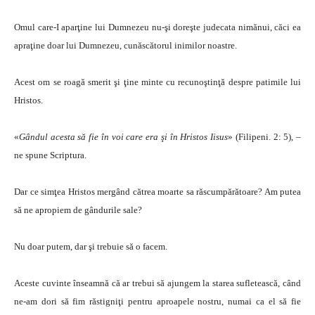
Omul care-I aparţine lui Dumnezeu nu-şi doreşte judecata nimănui, căci ea
apraţine doar lui Dumnezeu, cunăscătorul inimilor noastre.
Acest om se roagă smerit şi ţine minte cu recunoştinţă despre patimile lui
Hristos.
«
Gândul acesta să fie în voi care era şi în Hristos Iisus
» (Filipeni. 2: 5), –
ne spune Scriptura.
Dar ce simţea Hristos mergând cătrea moarte sa răscumpărătoare? Am putea
să ne apropiem de gândurile sale?
Nu doar putem, dar şi trebuie să o facem.
Aceste cuvinte înseamnă că ar trebui să ajungem la starea sufletească, când
ne-am dori să fim răstigniţi pentru aproapele nostru, numai ca el să fie