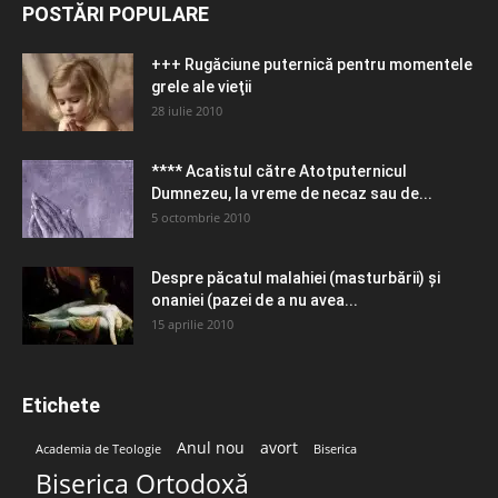
POSTĂRI POPULARE
+++ Rugăciune puternică pentru momentele
grele ale vieţii
28 iulie 2010
**** Acatistul către Atotputernicul
Dumnezeu, la vreme de necaz sau de...
5 octombrie 2010
Despre păcatul malahiei (masturbării) şi
onaniei (pazei de a nu avea...
15 aprilie 2010
Etichete
Anul nou
avort
Academia de Teologie
Biserica
Biserica Ortodoxă