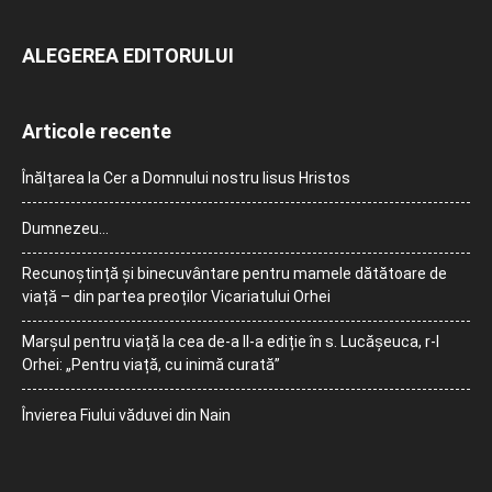
ALEGEREA EDITORULUI
Articole recente
Înălțarea la Cer a Domnului nostru Iisus Hristos
Dumnezeu…
Recunoștință și binecuvântare pentru mamele dătătoare de
viață – din partea preoților Vicariatului Orhei
Marșul pentru viață la cea de-a II-a ediție în s. Lucășeuca, r-l
Orhei: „Pentru viață, cu inimă curată”
Învierea Fiului văduvei din Nain