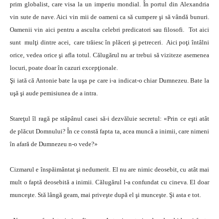
prim globalist, care visa la un imperiu mondial. În portul din Alexandria
vin sute de nave. Aici vin mii de oameni ca să cumpere şi să vândă bunuri.
Oamenii vin aici pentru a asculta celebri predicatori sau filosofi. Tot aici
sunt mulţi dintre acei, care trăiesc în plăceri şi petreceri. Aici poţi întâlni
orice, vedea orice şi afla totul. Călugărul nu ar trebui să viziteze asemenea
locuri, poate doar în cazuri excepţionale.
Şi iată că Antonie bate la uşa pe care i-a indicat-o chiar Dumnezeu. Bate la
uşă şi aude pemisiunea de a intra.
Stareţul îl ragă pe stâpânul casei să-i dezvăluie secretul: «Prin ce eşti atât
de plăcut Domnului? În ce constă fapta ta, acea muncă a inimii, care nimeni
în afară de Dumnezeu n-o vede?»
Cizmarul e înspăimântat şi nedumerit. El nu are nimic deosebit, cu atât mai
mult o faptă deosebită a inimii. Călugărul l-a confundat cu cineva. El doar
munceşte. Stă lângă geam, mai priveşte după el şi munceşte. Şi asta e tot.