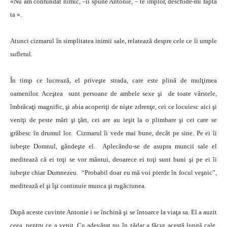
«Nu am confundat nimic, –îi spune Antonie, – te implor, deschide-mi fapta
ta ».
Atunci cizmarul în simplitatea inimii sale, relatează despre cele ce îi umple
sufletul.
În timp ce lucrează, el priveşte strada, care este plină de mulţimea
oamenilor. Aceştea sunt persoane de ambele sexe şi de toate vârstele,
îmbrăcaţi magnific, şi abia acoperiţi de nişte zdrenţe, cei ce locuiesc aici şi
veniţi de peste mări şi ţări, cei are au ieşit la o plimbare şi cei care se
grăbesc în drumul lor. Cizmarul îi vede mai bune, decât pe sine. Pe ei îi
iubeşte Domnul, gândeşte el. Aplecându-se de asupra muncii sale el
meditează că ei toţi se vor mântui, deoarece ei toţi sunt buni şi pe ei îi
iubeşte chiar Dumnezeu. “Probabil doar eu mă voi pierde în focul veşnic”,
meditează el şi îşi continuie munca şi rugăciunea.
După aceste cuvinte Antonie i se închină şi se întoarce la viaţa sa. El a auzit
ceea, pentru ce a venit. Cu adevărat nu în zădar a făcut acestă lungă cale.