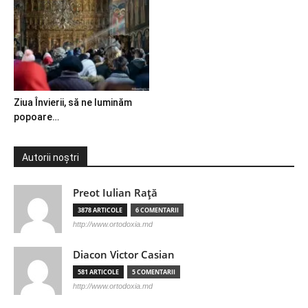
Ziua Învierii, să ne luminăm
popoare…
Autorii noștri
Preot Iulian Raţă
3878 ARTICOLE
6 COMENTARII
http://www.ortodoxia.md
Diacon Victor Casian
581 ARTICOLE
5 COMENTARII
http://www.ortodoxia.md