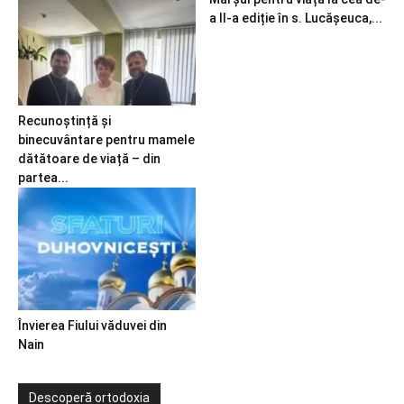
a II-a ediție în s. Lucășeuca,...
Recunoștință și
binecuvântare pentru mamele
dătătoare de viață – din
partea...
Învierea Fiului văduvei din
Nain
Descoperă ortodoxia