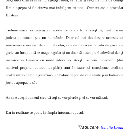
Să-ţi duci Crucea şi să nu aştepţi laudă; să rabzi şi să-ţi fie milă de ceilaţi
fără a aştepta să fie cineva mai indulgent cu tine. Oare nu aşa a procedat
Hristos?
Trebuie măcar să cunoaştem aceste trepte ale faptei creştine, pentru a nu
judeca pe nimeni şi a nu ne mândri. Doar cel mai des despre necesitatea
smerieniei e necesar de amintit celor, care de parcă s-a lepăda de păcatele
grele, au început să se roage regulat şi nu doar să descopreră adevărul dar şi
încearcă să trăiască cu noile adevăruri. Aceşti oameni îndeosebi (din
motivul propriei autocontemplări) sunt în stare să transforme credinţa
nostră într-o parodie groaznică, în bătaie de joc de cele sfinte şi în bătaie de
joc de apropaele său.
Anume aceşti oameni cred că toţi se vor pierde şi ei se vor mântui.
Dar în realitate se poate întâmpla întocmai opusul.
Traducere
Natalia Lozan