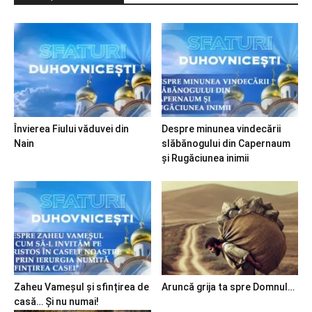
Învierea Fiului văduvei din
Despre minunea vindecării
Nain
slăbănogului din Capernaum
și Rugăciunea inimii
Zaheu Vameșul și sfințirea de
Aruncă grija ta spre Domnul…
casă… Și nu numai!