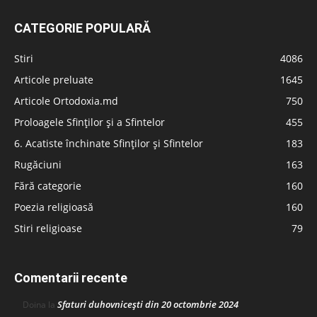
CATEGORIE POPULARĂ
Stiri
4086
Articole preluate
1645
Articole Ortodoxia.md
750
Proloagele Sfinților și a Sfintelor
455
6. Acatiste închinate Sfinților și Sfintelor
183
Rugăciuni
163
Fără categorie
160
Poezia religioasă
160
Stiri religioase
79
Comentarii recente
Sfaturi duhovnicești din 20 octombrie 2024
Doina
la