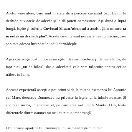
Acelor vase alese, care sunt în stare de a percepe cuvântul Său, Duhul le
deshide cuvintele de adevăr şi le dă puteri nemăsurate. Aşa după o luptă
lungă, ispite şi suferiţe
Cuviosul Siluan Athonitul a auzit „Ţine mintea ta
în iad şi nu deznãdãjdui”
. Aceste cuvinte sunt necesare pentru oricine, care
se simte adesea înfundat în iadul deznădejdii.
Aşa experienţa pustnicilor şi asceţilor devine întrebată şi de mare folos, de
fapt nici „nu de folos”, dar o adevărată cale spre mântuire pentru cei ce
trăiesc în lume.
Această experienţă asceţii o pot primi şi de la mireni, asemenea lui Antonie
cel Mare, deoarece Dumnezeu nu priveşte la feţele, ci la inimle noastre. Şi
acolo în inimă, în adâncul el, pe care vrea să-l umple Sfântul Duh, toate
diferenţele dintre oamnei nu mai au nici o importanţă.
Omul care-I aparţine lui Dumnezeu nu se mândreşte cu nimic.