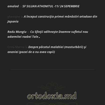
amalad
SF SILUAN ATHONITUL -11/ 24 SEPEMBRIE
la
A început construcţia primei mănăstiri ortodoxe din
gheorghe
la
Japonia
Radu Mungiu
Cu Sfinții odihnește Doamne sufletul nou
la
adormitei roabei Tale…
Despre păcatul malahiei (masturbării) şi
Crina Marina
la
onaniei (pazei de a nu avea copii)