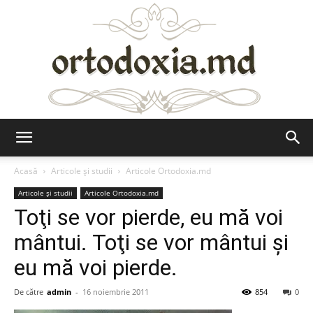
Ortodoxia.md
Acasă
Articole şi studii
Articole Ortodoxia.md
Articole şi studii
Articole Ortodoxia.md
Toţi se vor pierde, eu mă voi
mântui. Toţi se vor mântui şi
eu mă voi pierde.
De către
admin
-
16 noiembrie 2011
854
0