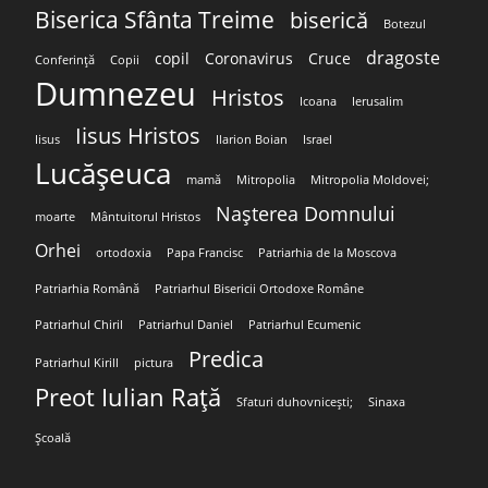
Biserica Sfânta Treime
biserică
Botezul
dragoste
copil
Coronavirus
Cruce
Conferință
Copii
Dumnezeu
Hristos
Icoana
Ierusalim
Iisus Hristos
Iisus
Ilarion Boian
Israel
Lucășeuca
mamă
Mitropolia
Mitropolia Moldovei;
Nașterea Domnului
moarte
Mântuitorul Hristos
Orhei
ortodoxia
Papa Francisc
Patriarhia de la Moscova
Patriarhia Română
Patriarhul Bisericii Ortodoxe Române
Patriarhul Chiril
Patriarhul Daniel
Patriarhul Ecumenic
Predica
Patriarhul Kirill
pictura
Preot Iulian Rață
Sfaturi duhovnicești;
Sinaxa
Școală