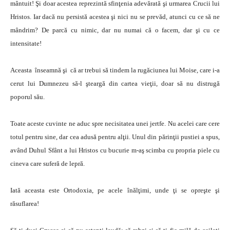
mântuit! Şi doar acestea reprezintă sfinţenia adevărată şi urmarea Crucii lui
Hristos. Iar dacă nu persistă acestea şi nici nu se prevăd, atunci cu ce să ne
mândrim? De parcă cu nimic, dar nu numai că o facem, dar şi cu ce
intensitate!
Aceasta înseamnă şi că ar trebui să tindem la rugăciunea lui Moise, care i-a
cerut lui Dumnezeu să-l şteargă din cartea vieţii, doar să nu distrugă
poporul său.
Toate aceste cuvinte ne aduc spre necisitatea unei jertfe. Nu acelei care cere
totul pentru sine, dar cea adusă pentru alţii. Unul din părinţii pustiei a spus,
având Duhul Sfânt a lui Hristos cu bucurie m-aş scimba cu propria piele cu
cineva care suferă de lepră.
Iată aceasta este Ortodoxia, pe acele înălţimi, unde ţi se opreşte şi
răsuflarea!