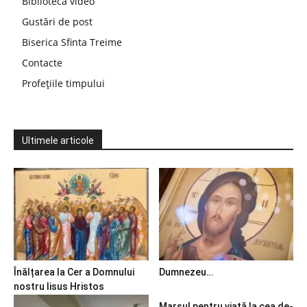
Bibliotecă video
Gustări de post
Biserica Sfinta Treime
Contacte
Profețiile timpului
Ultimele articole
Înălțarea la Cer a Domnului
Dumnezeu…
nostru Iisus Hristos
Marșul pentru viață la cea de-