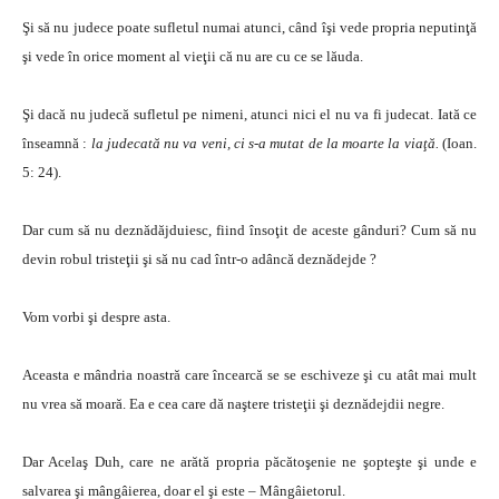
Şi să nu judece poate sufletul numai atunci, când îşi vede propria neputinţă
şi vede în orice moment al vieţii că nu are cu ce se lăuda.
Şi dacă nu judecă sufletul pe nimeni, atunci nici el nu va fi judecat. Iată ce
înseamnă :
la judecată nu va veni, ci s-a mutat de la moarte la viaţă.
(Ioan.
5: 24).
Dar cum să nu deznădăjduiesc, fiind însoţit de aceste gânduri? Cum să nu
devin robul tristeţii şi să nu cad într-o adâncă deznădejde ?
Vom vorbi şi despre asta.
Aceasta e mândria noastră care încearcă se se eschiveze şi cu atât mai mult
nu vrea să moară. Ea e cea care dă naştere tristeţii şi deznădejdii negre.
Dar Acelaş Duh, care ne arătă propria păcătoşenie ne şopteşte şi unde e
salvarea şi mângâierea, doar el şi este – Mângâietorul.