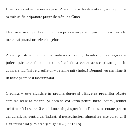
Hristos a venit să mă răscumpere. A ordonat să fiu descătuşat, iar ca plată a
permis să fie priponote propriile mâni pe Cruce.
Oare sunt în dreptul de a-l judeca pe cineva pentru păcate, dacă mâinele
mele mai poartă urmele cătuşelor.
Acesta şi este semnul care ne indică apartenenţa la adevăr, nedorinţa de a
judeca păcatele altor oameni, refuzul de a vedea aceste păcate şi a le
compara. Eu îmi perd sufletul – pe mine mă vindecă Domnul; eu am nimerit
în robie şi am fost răscumpărat.
Credinţa – este afundare în propria durere şi plângerea propriilor păcate
care mă aduc la moarte. Şi dacă se vor vărsa pentru mine lacrimi, atunci
ochii vor fi în stare să vadă lumea după spusele : «Toate sunt curate pentru
cei curaţi; iar pentru cei întinaţi şi necredincioşi nimeni nu este curat, ci li
s-au întinat lor şi mintea şi cugetul.» (Tit 1: 15).