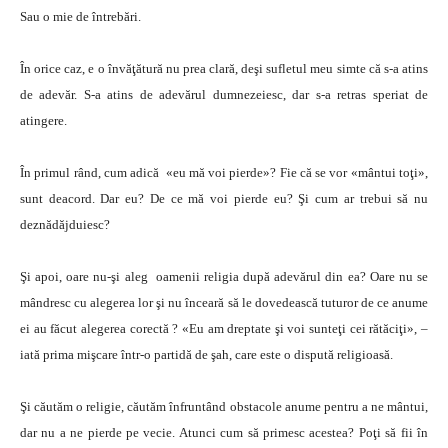
Sau o mie de întrebări.
În orice caz, e o învăţătură nu prea clară, deşi sufletul meu simte că s-a atins
de adevăr. S-a atins de adevărul dumnezeiesc, dar s-a retras speriat de
atingere.
În primul rând, cum adică «eu mă voi pierde»? Fie că se vor «mântui toţi»,
sunt deacord. Dar eu? De ce mă voi pierde eu? Şi cum ar trebui să nu
deznădăjduiesc?
Şi apoi, oare nu-şi aleg oamenii religia după adevărul din ea? Oare nu se
mândresc cu alegerea lor şi nu înceară să le dovedească tuturor de ce anume
ei au făcut alegerea corectă ? «Eu am dreptate şi voi sunteţi cei rătăciţi», –
iată prima mişcare într-o partidă de şah, care este o dispută religioasă.
Şi căutăm o religie, căutăm înfruntând obstacole anume pentru a ne mântui,
dar nu a ne pierde pe vecie. Atunci cum să primesc acestea? Poţi să fii în