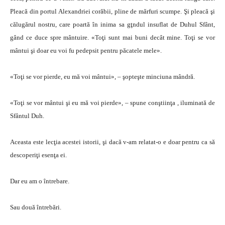
Pleacă din portul Alexandriei corăbii, pline de mărfuri scumpe. Şi pleacă şi
călugărul nostru, care poartă în inima sa gţndul insuflat de Duhul Sfânt,
gând ce duce spre mântuire. «Toţi sunt mai buni decât mine. Toţi se vor
mântui şi doar eu voi fu pedepsit pentru păcatele mele».
«Toţi se vor pierde, eu mă voi mântui», – şopteşte minciuna mândră.
«Toţi se vor mântui şi eu mă voi pierde», – spune conştiinţa , iluminată de
Sfântul Duh.
Aceasta este lecţia acestei istorii, şi dacă v-am relatat-o e doar pentru ca să
descoperiţi esenţa ei.
Dar eu am o întrebare.
Sau două întrebări.