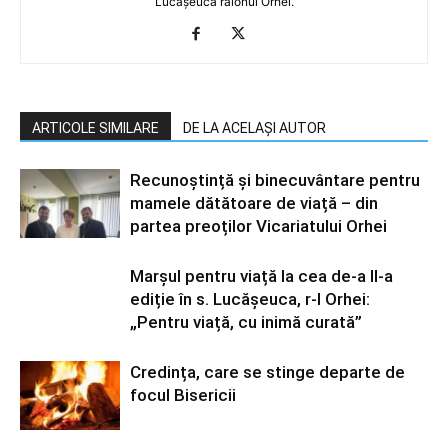
Lucășeuca raionul Orhei.
ARTICOLE SIMILARE
DE LA ACELAȘI AUTOR
Recunoștință și binecuvântare pentru
mamele dătătoare de viață – din
partea preoților Vicariatului Orhei
Marșul pentru viață la cea de-a II-a
ediție în s. Lucășeuca, r-l Orhei:
„Pentru viață, cu inimă curată”
Credința, care se stinge departe de
focul Bisericii