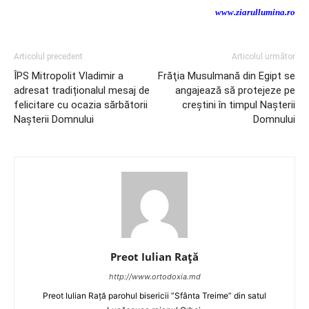
www.ziarullumina.ro
Articolul precedent
Articolul următor
ÎPS Mitropolit Vladimir a
Frăţia Musulmană din Egipt se
adresat tradiționalul mesaj de
angajează să protejeze pe
felicitare cu ocazia sărbătorii
creştini în timpul Nașterii
Nașterii Domnului
Domnului
Preot Iulian Raţă
http://www.ortodoxia.md
Preot Iulian Rață parohul bisericii ”Sfânta Treime” din satul