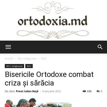
Ortodoxia.md
Acasă
Stiri religioase
Stiri
Stiri religioase
Stiri
Bisericile Ortodoxe combat
criza şi sărăcia
De către
Preot Iulian Raţă
-
5 ianuarie 2012
636
0