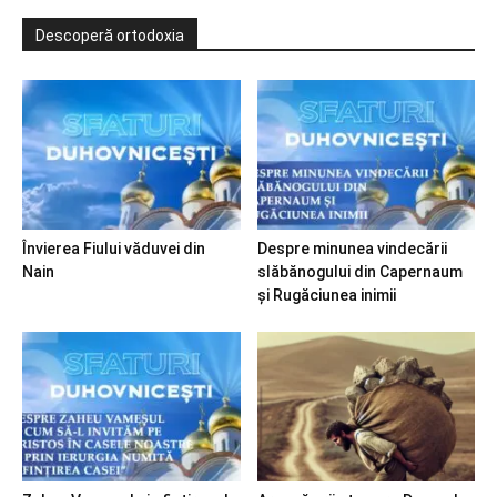
Descoperă ortodoxia
Învierea Fiului văduvei din
Despre minunea vindecării
Nain
slăbănogului din Capernaum
și Rugăciunea inimii