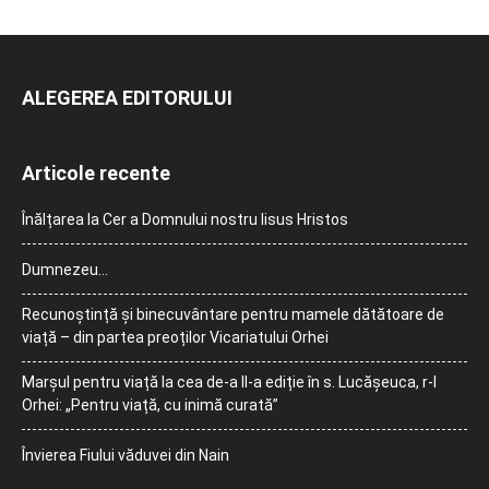
ALEGEREA EDITORULUI
Articole recente
Înălțarea la Cer a Domnului nostru Iisus Hristos
Dumnezeu…
Recunoștință și binecuvântare pentru mamele dătătoare de
viață – din partea preoților Vicariatului Orhei
Marșul pentru viață la cea de-a II-a ediție în s. Lucășeuca, r-l
Orhei: „Pentru viață, cu inimă curată”
Învierea Fiului văduvei din Nain