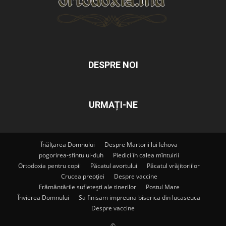
DESPRE NOI
URMAȚI-NE
Înălțarea Domnului
Despre Martorii lui Iehova
pogorirea-sfintului-duh
Piedici în calea mîntuirii
Ortodoxia pentru copii
Păcatul avortului
Păcatul vrăjitoriilor
Crucea preoției
Despre vaccine
Frământările sufletești ale tinerilor
Postul Mare
Învierea Domnului
Sa finisam impreuna biserica din lucaseuca
Despre vaccine
©