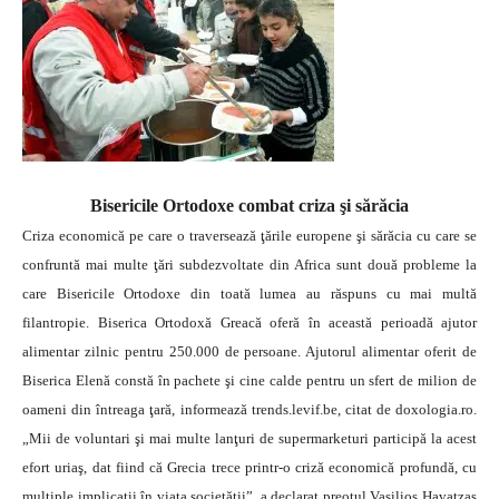
Bisericile Ortodoxe combat criza şi sărăcia
Criza economică pe care o traversează ţările europene şi sărăcia cu care se
confruntă mai multe ţări subdezvoltate din Africa sunt două probleme la
care Bisericile Ortodoxe din toată lumea au răspuns cu mai multă
filantropie.
Biserica Ortodoxă Greacă oferă în această perioadă ajutor
alimentar zilnic pentru 250.000 de persoane. Ajutorul alimentar oferit de
Biserica Elenă constă în pachete şi cine calde pentru un sfert de milion de
oameni din întreaga ţară, informează trends.levif.be, citat de doxologia.ro.
„Mii de voluntari şi mai multe lanţuri de supermarketuri participă la acest
efort uriaş, dat fiind că Grecia trece printr-o criză economică profundă, cu
multiple implicaţii în viaţa societăţii”, a declarat preotul Vasilios Havatzas