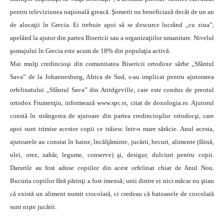
pentru televiziunea naţională greacă. Şomerii nu beneficiază decât de un an
de alocaţii în Grecia. Ei trebuie apoi să se descurce lucrând „cu ziua”,
apelând la ajutor din partea Bisericii sau a organizaţiilor umanitare. Nivelul
şomajului în Grecia este acum de 18% din populaţia activă.
Mai mulţi credincioşi din comunitatea Bisericii ortodoxe sârbe „Sfântul
Sava” de la Johannesburg, Africa de Sud, s-au implicat pentru ajutorarea
orfelinatului „Sfântul Sava” din Atridgeville, care este condus de preotul
ortodox Frumenţiu, informează www.spc.rs, citat de doxologia.ro. Ajutorul
constă în strângerea de ajutoare din partea credincioşilor ortodocşi, care
apoi sunt trimise acestor copii ce trăiesc într-o mare sărăcie. Anul acesta,
ajutoarele au constat în haine, încălţăminte, jucării, becuri, alimente (făină,
ulei, orez, zahăr, legume, conserve) şi, desigur, dulciuri pentru copii.
Darurile au fost aduse copiilor din acest orfelinat chiar de Anul Nou.
Bucuria copiilor fără părinţi a fost imensă; unii dintre ei nici măcar nu ştiau
că există un aliment numit ciocolată, ci credeau că batoanele de ciocolată
sunt nişte jucării.