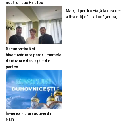
nostru Iisus Hristos
Marșul pentru viață la cea de-
a II-a ediție în s. Lucășeuca,...
Recunoștință și
binecuvântare pentru mamele
dătătoare de viață – din
partea...
Învierea Fiului văduvei din
Nain