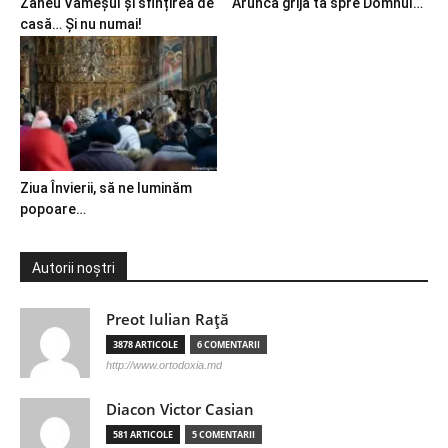
Zaheu Vameșul și sfințirea de
Aruncă grija ta spre Domnul…
casă… Și nu numai!
Ziua Învierii, să ne luminăm
popoare…
Autorii noștri
Preot Iulian Raţă
3878 ARTICOLE
6 COMENTARII
http://www.ortodoxia.md
Diacon Victor Casian
581 ARTICOLE
5 COMENTARII