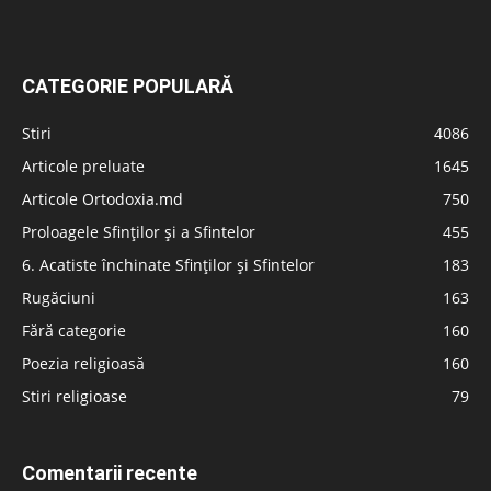
CATEGORIE POPULARĂ
Stiri
4086
Articole preluate
1645
Articole Ortodoxia.md
750
Proloagele Sfinților și a Sfintelor
455
6. Acatiste închinate Sfinților și Sfintelor
183
Rugăciuni
163
Fără categorie
160
Poezia religioasă
160
Stiri religioase
79
Comentarii recente