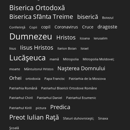
Biserica Ortodoxă
Biserica Sfânta Treime
biserică
Botezul
dragoste
copil
Coronavirus
Cruce
Conferință
Copii
Dumnezeu
Hristos
Icoana
Ierusalim
Iisus Hristos
Iisus
Ilarion Boian
Israel
Lucășeuca
mamă
Mitropolia
Mitropolia Moldovei;
Nașterea Domnului
moarte
Mântuitorul Hristos
Orhei
ortodoxia
Papa Francisc
Patriarhia de la Moscova
Patriarhia Română
Patriarhul Bisericii Ortodoxe Române
Patriarhul Chiril
Patriarhul Daniel
Patriarhul Ecumenic
Predica
Patriarhul Kirill
pictura
Preot Iulian Rață
Sfaturi duhovnicești;
Sinaxa
Școală