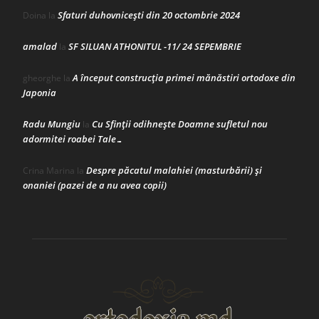
Sfaturi duhovnicești din 20 octombrie 2024
Doina
la
amalad
SF SILUAN ATHONITUL -11/ 24 SEPEMBRIE
la
A început construcţia primei mănăstiri ortodoxe din
gheorghe
la
Japonia
Radu Mungiu
Cu Sfinții odihnește Doamne sufletul nou
la
adormitei roabei Tale…
Despre păcatul malahiei (masturbării) şi
Crina Marina
la
onaniei (pazei de a nu avea copii)