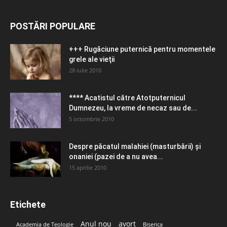
POSTĂRI POPULARE
+++ Rugăciune puternică pentru momentele
grele ale vieţii
28 iulie 2010
**** Acatistul către Atotputernicul
Dumnezeu, la vreme de necaz sau de...
5 octombrie 2010
Despre păcatul malahiei (masturbării) şi
onaniei (pazei de a nu avea...
15 aprilie 2010
Etichete
Anul nou
avort
Academia de Teologie
Biserica