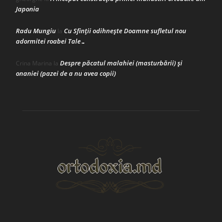
Japonia
Radu Mungiu
Cu Sfinții odihnește Doamne sufletul nou
la
adormitei roabei Tale…
Despre păcatul malahiei (masturbării) şi
Crina Marina
la
onaniei (pazei de a nu avea copii)