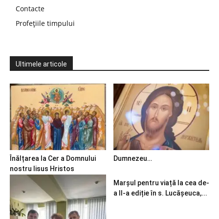
Contacte
Profețiile timpului
Ultimele articole
Înălțarea la Cer a Domnului
Dumnezeu…
nostru Iisus Hristos
Marșul pentru viață la cea de-
a II-a ediție în s. Lucășeuca,...