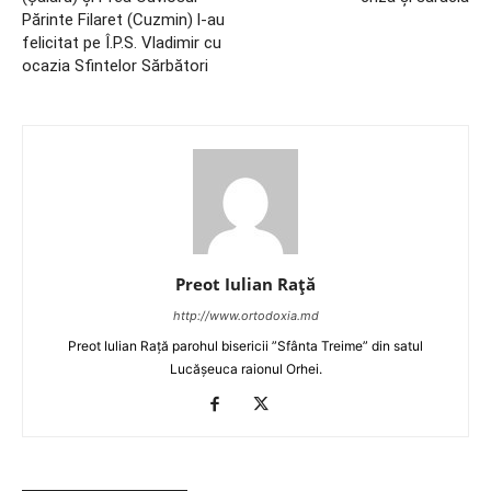
Părinte Filaret (Cuzmin) l-au
felicitat pe Î.P.S. Vladimir cu
ocazia Sfintelor Sărbători
Preot Iulian Raţă
http://www.ortodoxia.md
Preot Iulian Rață parohul bisericii ”Sfânta Treime” din satul
Lucășeuca raionul Orhei.