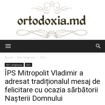
Ortodoxia.md
Acasă
Stiri religioase
Stiri
Stiri religioase
Stiri
ÎPS Mitropolit Vladimir a
adresat tradiționalul mesaj de
felicitare cu ocazia sărbătorii
Nașterii Domnului