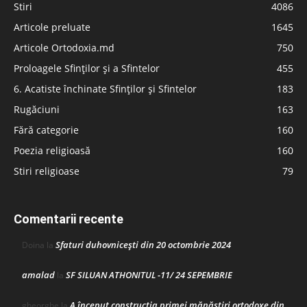
Stiri
4086
Articole preluate
1645
Articole Ortodoxia.md
750
Proloagele Sfinților și a Sfintelor
455
6. Acatiste închinate Sfinților și Sfintelor
183
Rugăciuni
163
Fără categorie
160
Poezia religioasă
160
Stiri religioase
79
Comentarii recente
Sfaturi duhovnicești din 20 octombrie 2024
Doina
la
amalad
SF SILUAN ATHONITUL -11/ 24 SEPEMBRIE
la
A început construcţia primei mănăstiri ortodoxe din
gheorghe
la