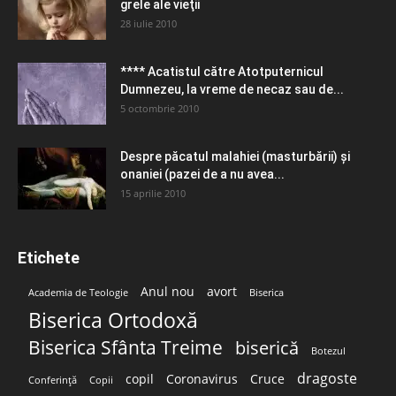
grele ale vieţii
28 iulie 2010
**** Acatistul către Atotputernicul
Dumnezeu, la vreme de necaz sau de...
5 octombrie 2010
Despre păcatul malahiei (masturbării) şi
onaniei (pazei de a nu avea...
15 aprilie 2010
Etichete
Anul nou
avort
Academia de Teologie
Biserica
Biserica Ortodoxă
Biserica Sfânta Treime
biserică
Botezul
dragoste
copil
Coronavirus
Cruce
Conferință
Copii