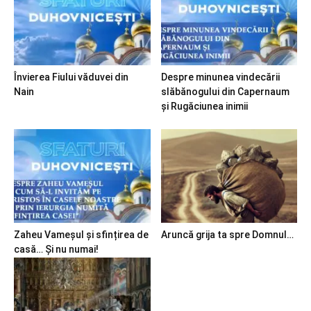
Învierea Fiului văduvei din
Despre minunea vindecării
Nain
slăbănogului din Capernaum
și Rugăciunea inimii
Zaheu Vameșul și sfințirea de
Aruncă grija ta spre Domnul…
casă… Și nu numai!