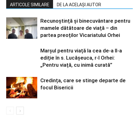
ARTICOLE SIMILARE
DE LA ACELAȘI AUTOR
Recunoștință și binecuvântare pentru
mamele dătătoare de viață – din
partea preoților Vicariatului Orhei
Marșul pentru viață la cea de-a II-a
ediție în s. Lucășeuca, r-l Orhei:
„Pentru viață, cu inimă curată”
Credința, care se stinge departe de
focul Bisericii