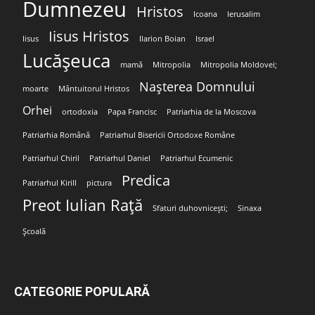
Dumnezeu
Hristos
Icoana
Ierusalim
Iisus Hristos
Iisus
Ilarion Boian
Israel
Lucășeuca
mamă
Mitropolia
Mitropolia Moldovei;
Nașterea Domnului
moarte
Mântuitorul Hristos
Orhei
ortodoxia
Papa Francisc
Patriarhia de la Moscova
Patriarhia Română
Patriarhul Bisericii Ortodoxe Române
Patriarhul Chiril
Patriarhul Daniel
Patriarhul Ecumenic
Predica
Patriarhul Kirill
pictura
Preot Iulian Rață
Sfaturi duhovnicești;
Sinaxa
Școală
CATEGORIE POPULARĂ