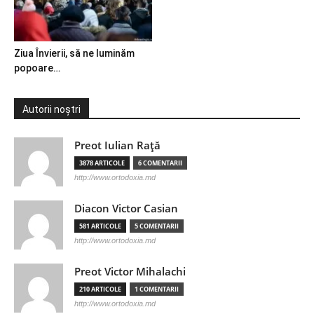
Ziua Învierii, să ne luminăm
popoare…
Autorii noștri
Preot Iulian Raţă
3878 ARTICOLE
6 COMENTARII
http://www.ortodoxia.md
Diacon Victor Casian
581 ARTICOLE
5 COMENTARII
http://www.ortodoxia.md
Preot Victor Mihalachi
210 ARTICOLE
1 COMENTARII
http://www.ortodoxia.md