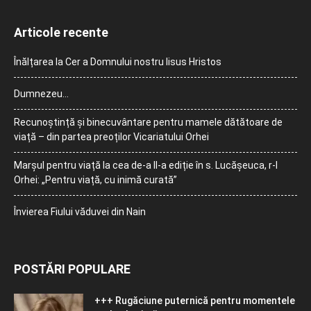
Articole recente
Înălțarea la Cer a Domnului nostru Iisus Hristos
Dumnezeu…
Recunoștință și binecuvântare pentru mamele dătătoare de
viață – din partea preoților Vicariatului Orhei
Marșul pentru viață la cea de-a II-a ediție în s. Lucășeuca, r-l
Orhei: „Pentru viață, cu inimă curată”
Învierea Fiului văduvei din Nain
POSTĂRI POPULARE
+++ Rugăciune puternică pentru momentele