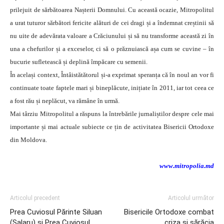
prilejuit de sărbătoarea Nașterii Domnului.
Cu această ocazie, Mitropolitul
a urat tuturor sărbători fericite alături de cei dragi și a îndemnat creștinii să
nu uite de adevărata valoare a Crăciunului și să nu transforme această zi în
una a chefurilor și a exceselor, ci să o prăznuiască așa cum se cuvine – în
bucurie sufletească și deplină împăcare cu semenii.
În același context, Întâistătătorul și-a exprimat speranța că în noul an vor fi
continuate toate faptele mari și bineplăcute, inițiate în 2011, iar tot ceea ce
a fost rău și neplăcut, va rămâne în urmă.
Mai târziu Mitropolitul a răspuns la întrebările jurnaliștilor despre cele mai
importante și mai actuale subiecte ce țin de activitatea Bisericii Ortodoxe
din Moldova.
www.mitropolia.md
Articolul precedent
Articolul următor
Prea Cuviosul Părinte Siluan
Bisericile Ortodoxe combat
(Șalaru) și Prea Cuviosul
criza şi sărăcia