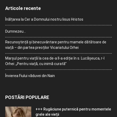
Articole recente
Înălțarea la Cer a Domnului nostru Iisus Hristos
Dumnezeu…
Recunoștință și binecuvântare pentru mamele dătătoare de
viață – din partea preoților Vicariatului Orhei
Marșul pentru viață la cea de-a II-a ediție în s. Lucășeuca, r-l
Orhei: „Pentru viață, cu inimă curată”
Învierea Fiului văduvei din Nain
POSTĂRI POPULARE
+++ Rugăciune puternică pentru momentele
grele ale vieţii