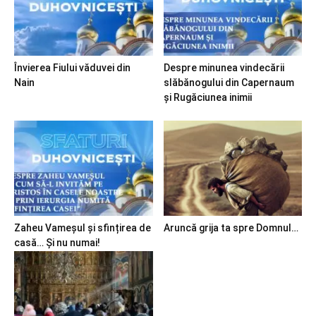
Învierea Fiului văduvei din
Despre minunea vindecării
Nain
slăbănogului din Capernaum
și Rugăciunea inimii
Zaheu Vameșul și sfințirea de
Aruncă grija ta spre Domnul…
casă… Și nu numai!