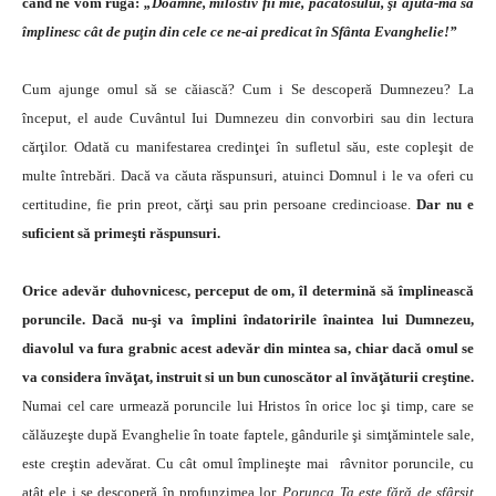
când ne vom ruga:
„Doamne, milostiv fii mie, păcătosului, şi ajută-mă să
împlinesc cât de puţin din cele ce ne-ai predicat în Sfân­ta Evanghelie!”
Cum ajunge omul să se căiască? Cum i Se descope­ră Dumnezeu? La
început, el aude Cuvântul Iui Dum­nezeu din convorbiri sau din lectura
cărţilor. Odată cu manifestarea credinţei în sufletul său, este copleşit de
multe întrebări. Dacă va căuta răspunsuri, atuinci Dom­nul i le va oferi cu
certitudine, fie prin preot, cărţi sau prin persoane credincioase.
Dar nu e
suficient să pri­meşti răspunsuri.
Orice adevăr duhovnicesc, perceput de om, îl de­termină să împlinească
poruncile. Dacă nu-şi va împli­ni îndatoririle înaintea lui Dumnezeu,
diavolul va fura grabnic acest adevăr din mintea sa, chiar dacă omul se
va considera învăţat, instruit si un bun cunoscător al învăţăturii creştine.
Numai cel care urmează porunci­le lui Hristos în orice loc şi timp, care se
călăuzeşte du­pă Evanghelie în toate faptele, gândurile şi simţămintele sale,
este creştin adevărat. Cu cât omul împlineşte mai râvnitor poruncile, cu
atât ele i se descoperă în profun­zimea lor.
Porunca Ta este fără de sfârşit