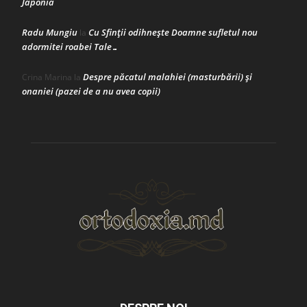
Japonia
Radu Mungiu
Cu Sfinții odihnește Doamne sufletul nou
la
adormitei roabei Tale…
Despre păcatul malahiei (masturbării) şi
Crina Marina
la
onaniei (pazei de a nu avea copii)