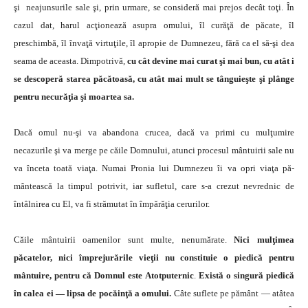
şi neajunsurile sale şi, prin urmare, se consideră mai prejos decât toţi. În
cazul dat, harul acţionează asupra omu­lui, îl curăţă de păcate, îl
preschimbă, îl învaţă virtuţile, îl apropie de Dumnezeu, fără ca el să-şi dea
seama de aceasta. Dimpotrivă,
cu cât devine mai curat şi mai bun, cu atât i
se descoperă starea păcătoasă, cu atât mai mult se tânguieşte şi plânge
pentru necurăţia şi moartea sa.
Dacă omul nu-şi va abandona crucea, dacă va pri­mi cu mulţumire
necazurile şi va merge pe căile Dom­nului, atunci procesul mântuirii sale nu
va înceta toată viaţa. Numai Pronia lui Dumnezeu îi va opri viaţa pă­
mântească la timpul potrivit, iar sufletul, care s-a crezut nevrednic de
întâlnirea cu El, va fi strămutat în împă­răţia cerurilor.
Căile mântuirii oamenilor sunt multe, nenumărate.
Nici mulţimea
păcatelor, nici împrejurările vieţii nu constituie o piedică pentru
mântuire, pentru că Domnul es­te Atotputernic
.
Există o singură piedică
în calea ei — lip­sa de pocăinţă a omului
.
Câte suflete pe pământ — atâtea