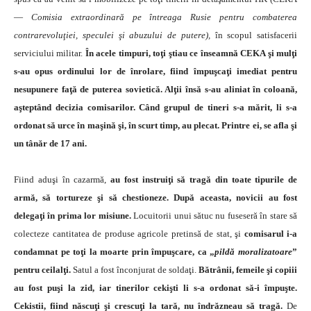
—
Co­misia extraordinară pe întreaga Rusie pentru combaterea
contrarevoluţiei, speculei şi abuzului de putere),
în scopul satisfacerii
serviciului militar.
În acele timpuri, toţi ştiau ce înseamnă CEKA şi mulţi
s-au opus ordinului lor de înrolare, fiind împuşcaţi imediat pentru
nesupunere fa­ţă de puterea sovietică. Alţii însă s-au aliniat în coloană,
aşteptând decizia comisarilor. Când grupul de tineri s-a mărit, li s-a
ordonat să urce în maşină şi, în scurt timp, au plecat. Printre ei, se afla şi
un tânăr de 17 ani.
Fiind aduşi în cazarmă,
au fost instruiţi să tragă din toate tipurile de
armă, să tortureze şi să chestioneze. După aceasta, novicii au fost
delegaţi în prima lor mi­siune.
Locuitorii unui sătuc nu fuseseră în stare să
co­lecteze cantitatea de produse agricole pretinsă de stat, şi
comisarul i-a
condamnat pe toţi la moarte prin împuş­care, ca „
pildă moralizatoare
”
pentru ceilalţi.
Satul a fost înconjurat de soldaţi.
Bătrânii, femeile şi copiii
au fost puşi la zid, iar tinerilor cekişti li s-a ordonat să-i împuş­te.
Cekistii, fiind născuţi şi crescuţi la tară, nu îndrăzneau să tragă.
De