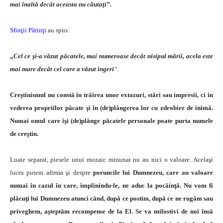
mai înaltă decât aceasta nu căutaţi”.
Sfinţii Părinţi
au spus:
„
Cel ce şi-a văzut păcatele, mai numeroase decât nisipul mării, acela este
mai ma­re decât cel care a văzut îngeri
“.
Creştinismul nu constă în trăirea unor extazuri, stări sau impresii, ci în
vederea propriilor păcate şi în (de)plângerea lor cu zdrobire de inimă.
Numai omul care îşi (de)plânge păcatele personale poate purta numele
de creştin.
Luate separat, piesele unui mozaic minunat nu au nici o valoare. Acelaşi
lucru putem afirma şi despre
po­runcile lui Dumnezeu, care au valoare
numai în cazul în care, împlinindu-le, ne aduc la pocăinţă.
Nu vom fi
plăcuţi lui Dumnezeu atunci când, după ce postim, du­pă ce ne rugăm sau
priveghem, aşteptăm recompense de la El. Se va milostivi de noi însă