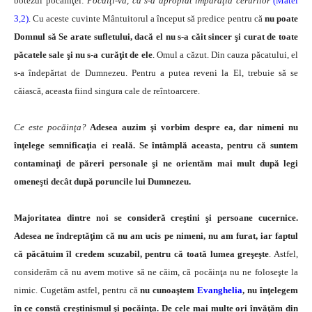
botezul pocăinţei:
Pocă­iţi-vă, că s-a apropiat împărăţia cerurilor
(Matei
3,2)
. Cu aceste cuvinte Mântuitorul a început să predice pentru că
nu poate
Domnul să Se arate sufletului, dacă el nu s-a căit sincer şi curat de toate
păcatele sale şi nu s-a curăţit de ele
. Omul a căzut. Din cauza păcatului, el
s-a îndepărtat de Dumnezeu. Pentru a putea reveni la El, trebuie să se
căiască, aceasta fiind singura cale de reîntoarcere.
Ce este pocăinţa?
Adesea auzim şi vorbim despre ea, dar nimeni nu
înţelege semnificaţia ei reală. Se întâmplă aceasta, pentru că suntem
contaminaţi de păreri perso­nale şi ne orientăm mai mult după legi
omeneşti decât după poruncile lui Dumnezeu.
Majoritatea dintre noi se consideră creştini şi persoa­ne cucernice.
Adesea ne îndreptăţim că nu am ucis pe ni­meni, nu am furat,
iar faptul
că păcătuim îl credem scu­zabil, pentru că toată lumea greşeşte
. Astfel,
considerăm că nu avem motive să ne căim, că pocăinţa nu ne foloseşte la
nimic. Cugetăm astfel, pentru că
nu cunoaştem
Evanghelia
, nu înţelegem
în ce constă creştinismul şi pocăinţa. De cele mai multe ori învăţăm din