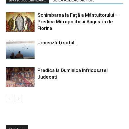
ARTICOLE SIMILARE
DE LA ACELAȘI AUTOR
Schimbarea la Faţă a Mântuitorului –
Predica Mitropolitului Augustin de
Florina
Urmează-ți soțul…
Predica la Duminica Înfricosatei
Judecati