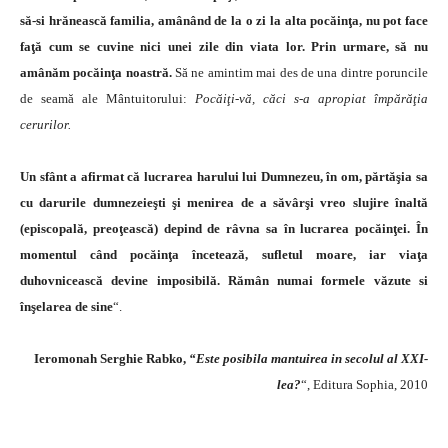
să-si hrănească familia, amânând de la o zi la alta pocăinţa, nu pot face
faţă cum se cuvine nici unei zile din viata lor. Prin urmare, să nu
amânăm pocăinţa noastră.
Să ne amintim mai des de una dintre poruncile
de seamă ale Mântuitorului:
Pocăiţi-vă, căci s-a apropiat împărăţia
cerurilor.
Un sfânt a afirmat că lucrarea harului lui Dumnezeu, în om, părtăşia sa
cu darurile dumnezeieşti şi menirea de a săvârşi vreo slujire înaltă
(episcopală, preoţească) depind de râvna sa în lucrarea pocăinţei.
În
momentul când pocăinţa încetează, sufletul moare, iar viaţa
duhovnicească devine imposibilă. Rămân numai formele văzute si
înşelarea de sine
“.
Ieromonah Serghie Rabko,
“Este posibila mantuirea in secolul al XXI-
lea?
“, Editura Sophia, 2010