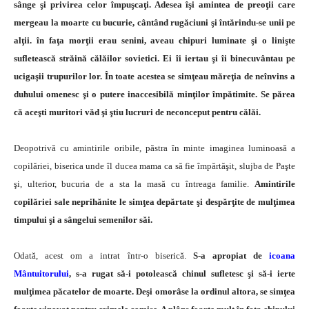
sânge şi privirea celor împuşcaţi. Adesea îşi amintea de preoţii care
mergeau la moarte cu bucurie, cântând ru­găciuni şi întărindu-se unii pe
alţii. în faţa morţii erau senini, aveau chipuri luminate şi o linişte
sufletească străină călăilor sovietici.
Ei îi iertau şi îi binecuvântau pe
ucigaşii trupurilor lor. În toate acestea se simţeau mă­reţia de neînvins a
duhului omenesc şi o putere inaccesi­bilă minţilor împătimite. Se părea
că aceşti muritori văd şi ştiu lucruri de neconceput pentru călăi.
Deopotrivă cu amintirile oribile, păstra în minte imaginea luminoasă a
copilăriei, biserica unde îl ducea mama ca să fie împărtăşit, slujba de Paşte
şi, ulterior, bucuria de a sta la masă cu întreaga familie.
Amintirile
copilăriei sale neprihănite le simţea depărtate şi despăr­ţite de mulţimea
timpului şi a sângelui semenilor săi.
Odată, acest om a intrat într-o biserică.
S-a apropiat de
icoana
Mântuitorului
, s-a rugat să-i potolească chi­nul sufletesc şi să-i ierte
mulţimea păcatelor de moarte. Deşi omorâse la ordinul altora, se simţea