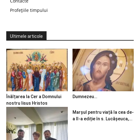
Contacte
Profețiile timpului
Ultimele articole
Înălțarea la Cer a Domnului
Dumnezeu…
nostru Iisus Hristos
Marșul pentru viață la cea de-
a II-a ediție în s. Lucășeuca,...