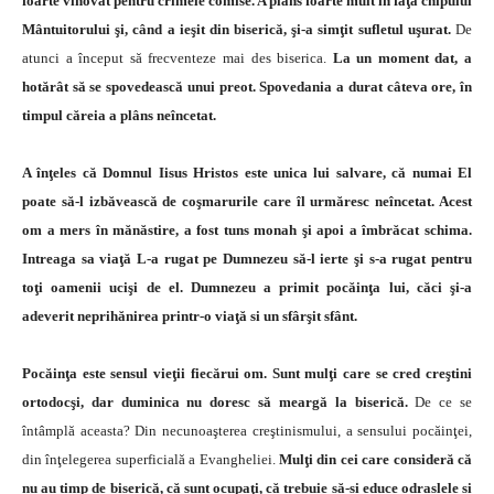
foarte vino­vat pentru crimele comise. A plâns foarte mult în faţa chipului
Mântuitorului şi, când a ieşit din biserică, şi-a simţit sufletul uşurat.
De
atunci a început să frecventeze mai des biserica.
La un moment dat, a
hotărât să se spo­vedească unui preot. Spovedania a durat câteva ore, în
timpul căreia a plâns neîncetat.
A înţeles că Domnul Iisus Hristos este unica lui sal­vare, că numai El
poate să-l izbăvească de coşmarurile care îl urmăresc neîncetat. Acest
om a mers în mănăsti­re, a fost tuns monah şi apoi a îmbrăcat schima.
Intrea­ga sa viaţă L-a rugat pe Dumnezeu să-l ierte şi s-a rugat pentru
toţi oamenii ucişi de el. Dumnezeu a primit pocăinţa lui, căci şi-a
adeverit neprihănirea printr-o viaţă si un sfârşit sfânt.
Pocăinţa este sensul vieţii fiecărui om. Sunt mulţi care se cred creştini
ortodocşi, dar duminica nu doresc să meargă la biserică.
De ce se
întâmplă aceasta? Din necunoaşterea creştinismului, a sensului pocăinţei,
din înţelegerea superficială a Evangheliei.
Mulţi din cei care consideră că
nu au timp de biserică, că sunt ocupaţi, că trebuie să-si educe odraslele si