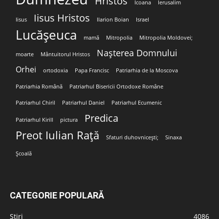
Hristos
Icoana
Ierusalim
Iisus Hristos
Iisus
Ilarion Boian
Israel
Lucășeuca
mamă
Mitropolia
Mitropolia Moldovei;
Nașterea Domnului
moarte
Mântuitorul Hristos
Orhei
ortodoxia
Papa Francisc
Patriarhia de la Moscova
Patriarhia Română
Patriarhul Bisericii Ortodoxe Române
Patriarhul Chiril
Patriarhul Daniel
Patriarhul Ecumenic
Predica
Patriarhul Kirill
pictura
Preot Iulian Rață
Sfaturi duhovnicești;
Sinaxa
Școală
CATEGORIE POPULARĂ
Stiri
4086