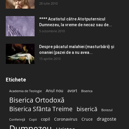
28 iulie 2010
**** Acatistul către Atotputernicul
Dumnezeu, la vreme de necaz sau de...
5 octombrie 2010
Despre păcatul malahiei (masturbării) şi
onaniei (pazei de a nu avea...
15 aprilie 2010
Etichete
Anul nou
avort
Academia de Teologie
Biserica
Biserica Ortodoxă
Biserica Sfânta Treime
biserică
Botezul
dragoste
copil
Coronavirus
Cruce
Conferință
Copii
Dumnezeu