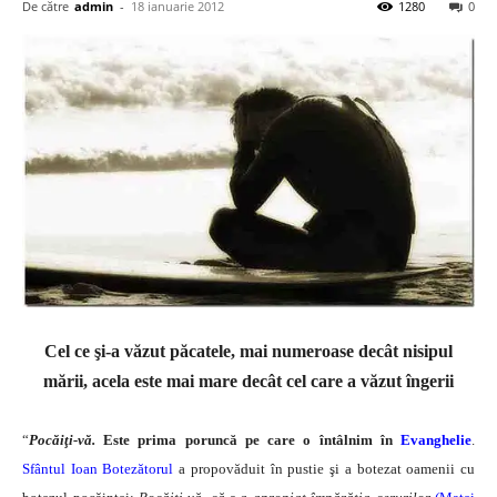
De către
admin
-
18 ianuarie 2012
1280
0
Cel ce şi-a văzut păcatele, mai numeroase decât nisipul
mării, acela este mai ma­re decât cel care a văzut îngerii
“
Pocăiţi-vă.
Este prima poruncă pe care o întâlnim în
Evanghelie
.
Sfântul Ioan Botezătorul
a propovăduit în pustie şi a botezat oamenii cu