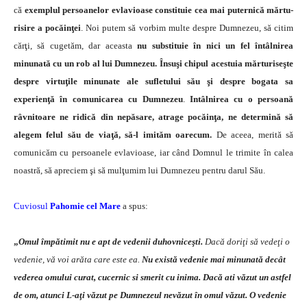
că
exemplul per­soanelor evlavioase constituie cea mai puternică mărtu­
risire a pocăinţei
. Noi putem să vorbim multe despre Dumnezeu, să citim
cărţi, să cugetăm, dar aceasta
nu substituie în nici un fel întâlnirea
minunată cu un rob al lui Dumnezeu. Însuşi chipul acestuia mărturiseşte
de­spre virtuţile minunate ale sufletului său şi despre boga­ta sa
experienţă în comunicarea cu Dumnezeu
.
Intâlni­rea cu o persoană
râvnitoare ne ridică din nepăsare, atra­ge pocăinţa, ne determină să
alegem felul său de viaţă, să-l imităm oarecum.
De aceea, merită să
comunicăm cu persoanele evlavioase, iar când Domnul le trimite în calea
noastră, să apreciem şi să mulţumim lui Dumnezeu pentru darul Său.
Cuviosul
Pahomie cel Mare
a spus:
„
Omul împătimit nu e apt de vedenii duhovni­ceşti.
Dacă doriţi să vedeţi o
vedenie, vă voi arăta care este ea.
Nu există vedenie mai minunată decât
vederea omului curat, cucernic si smerit cu inima. Dacă ati văzut un astfel
de om, atunci L-aţi văzut pe Dumneze­ul nevăzut în omul văzut.
O vedenie