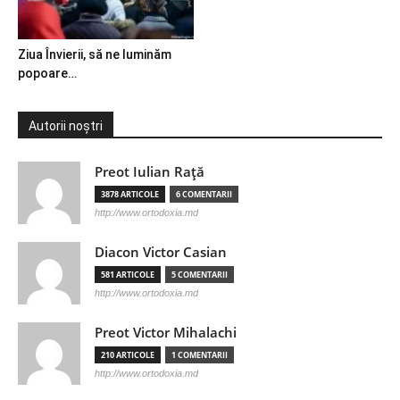
Ziua Învierii, să ne luminăm
popoare…
Autorii noștri
Preot Iulian Raţă
3878 ARTICOLE
6 COMENTARII
http://www.ortodoxia.md
Diacon Victor Casian
581 ARTICOLE
5 COMENTARII
http://www.ortodoxia.md
Preot Victor Mihalachi
210 ARTICOLE
1 COMENTARII
http://www.ortodoxia.md