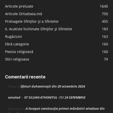
Articole preluate
1645
Articole Ortodoxia.md
750
Proloagele Sfinților și a Sfintelor
455
6. Acatiste închinate Sfinților și Sfintelor
183
Rugăciuni
163
Fără categorie
160
Poezia religioasă
160
Stiri religioase
79
Comentarii recente
Sfaturi duhovnicești din 20 octombrie 2024
Doina
la
amalad
SF SILUAN ATHONITUL -11/ 24 SEPEMBRIE
la
A început construcţia primei mănăstiri ortodoxe din
gheorghe
la