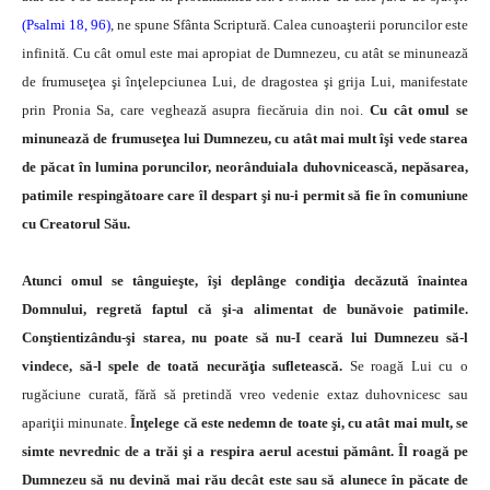
(Psalmi 18, 96)
, ne spune Sfânta Scriptură. Calea cunoaşterii poruncilor este
infinită. Cu cât omul este mai apropiat de Dumnezeu, cu atât se minunează
de frumuseţea şi înţelepciunea Lui, de dragostea şi grija Lui, manifestate
prin Pronia Sa, care veghează asupra fiecăruia din noi.
Cu cât omul se
minunează de frumuseţea lui Dumnezeu, cu atât mai mult îşi vede starea
de păcat în lumina poruncilor, neorânduiala duhovnicească, nepăsarea,
patimile respingă­toare care îl despart şi nu-i permit să fie în comuniune
cu Creatorul Său.
Atunci omul se tânguieşte, îşi deplânge condiţia de­căzută înaintea
Domnului, regretă faptul că şi-a alimen­tat de bunăvoie patimile.
Conştientizându-şi starea, nu poate să nu-I ceară lui Dumnezeu să-l
vindece, să-l spele de toată necurăţia sufletească.
Se roagă Lui cu o
rugăciu­ne curată, fără să pretindă vreo vedenie extaz duhovni­cesc sau
apariţii minunate.
Înţelege că este nedemn de toate şi, cu atât mai mult, se
simte nevrednic de a trăi şi a respira aerul acestui pământ. Îl roagă pe
Dumnezeu să nu devină mai rău decât este sau să alunece în păcate de