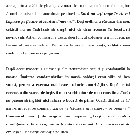
aceea, prima rafală de gloanţe a zbu­rat deasupra capetelor condamnaţilor.
Atunci, comisa­rul i-a ameninţat pe tineri:
„
Dacă nu veţi trage în ei, voi
împuşca pe fiecare al zecelea dintre voi”
. Deşi ordinul a răsunat din nou,
cekistii nu au îndrăznit să tragă nici de data aceasta în locuitorii
nevinovaţi.
Astfel, comisarul a trecut de-a lungul coloanei şi a împuşcat pe
fiecare al ze­celea soldat. Pentru că le era scumpă viaţa,
soldaţii s-au
conformat şi i-au ucis pe ţărani.
După acest masacru au urmat şi alte nenumărate tor­turi şi condamnări la
moarte.
Înaintea condamnărilor în masă, soldaţii erau siliţi să bea
vodcă, pentru a execu­ta mai lesne ordinele autorităţilor. După ce îşi
reveneau din starea de beţie, îi mustra chinuitor de mult constiinţa, încât
nu puteau să înghită nici măcar o bucată de pâine
. Odată, tânărul de 17
ani l-a întrebat pe comisar: „
La ce ne foloseşte să îi omoram pe oameni?
”
Comisa­rul, neamţ de origine, i-a răspuns: „
Aceştia sunt contra­
revoluţionari. De aceea, îmi va fi milă mai curând de o muscă decât de
ei
“.
Aşa a luat sfârşit educaţia politică.