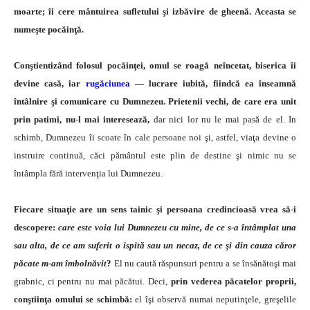
moarte; îi cere mântuirea sufletului şi izbăvire de ghee­nă. Aceasta se
numeşte pocăinţă.
Conştientizând folosul pocăinţei, omul se roagă ne­încetat, biserica îi
devine casă, iar
rugăciunea
— lucrare iubită, fiindcă ea înseamnă
întâlnire şi comunicare cu Dumnezeu. Prietenii vechi, de care era unit
prin patimi, nu-l mai interesează,
dar nici lor nu le mai pasă de el. In
schimb, Dumnezeu îi scoate în cale persoane noi şi, ast­fel, viaţa devine o
instruire continuă, căci pământul este plin de destine şi nimic nu se
întâmpla fără intervenţia lui Dumnezeu.
Fiecare situaţie are un sens tainic şi persoana credin­cioasă vrea să-i
descopere:
care este voia lui Dumnezeu cu mine, de ce s-a întâmplat una
sau alta, de ce am su­ferit o ispită sau un necaz, de ce şi din cauza căror
pă­cate m-am îmbolnăvit
?
El nu caută răspunsuri pentru a se însănătoşi mai
grabnic, ci pentru nu mai păcătui. Deci,
prin vederea păcatelor proprii,
conştiinţa omului se schimbă:
el îşi observă numai neputinţele, greşelile