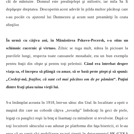
căi de mântuire. Domnul este preaînţelept şi milostiv, iar mila Sa Îi
depăşeşte dreptatea. Descoperim acest adevăr în pilda multor păcătoşi care
s-au pocăit cu ajutorul lui Dumnezeu şi acum sunt preamăriţi în ceata
sfinţilor.
În urmă cu câţiva ani, în Mănăstirea Pskovo-Pecersk, s-a stins un
schimnic cucernic şi virtuos.
Zilnic se ruga mult, stătea în picioare la
pravilele lungi, respecta toate canoanele monahale, era un bun exemplu
pentru fra­ţii din obşte şi pentru toţi pelerinii.
Când era întrebat despre
viaţa sa, el începea să plângă cu amar, să se bată peste piept şi să spună:
„Credeţi-mă, fraţilor, că sunt cel mai păcătos om de pe pământ
“. Puţini
dintre fraţi ştiau taina vieţii lui.
S-a întâmplat aceasta în 1918, într-un sătuc din Ural. In localitate a oprit o
maşină din care au coborât câţiva „tovarăşi” îmbrăcaţi în geci de piele,
legaţi cu panglici roşii la braţ si înarmaţi cu mitraliere si revolvere. După ce
toţi locuitorii sătucului s-au adunat pe platforma din faţa bisericii, ei le-au
spus că au venit să-i mobili­zeze pe toţi tinerii în detaşamentul HK (CEKA