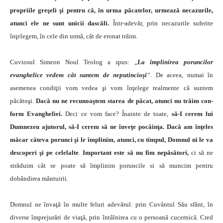
propriile greşeli şi pen­tru că, în urma păcatelor, urmează necazurile,
atunci ele ne sunt unicii dascăli.
Într-adevăr, prin necazurile suferite
înţelegem, în cele din urmă, cât de eronat trăim.
Cuviosul Simeon Noul Teolog a spus: „
La împlinirea poruncilor
evanghelice vedem cât suntem de neputincioşi
“.
De aceea, numai în
asemenea condiţii vom vedea şi vom înţelege realmente că suntem
păcătoşi.
Dacă nu ne recunoaştem starea de păcat, atunci nu trăim con­
form Evangheliei.
Deci ce vom face? Înainte de toate,
să-I cerem lui
Dumnezeu ajutorul, să-I cerem să ne în­veţe pocăinţa. Dacă am înţeles
măcar câteva porunci şi le împlinim, atunci, cu timpul, Domnul ni le va
desco­peri şi pe celelalte
.
Important este să nu fim nepăsători,
ci să ne
străduim cât se poate să împlinim poruncile si să muncim pentru
dobândirea mântuirii.
Domnul ne învaţă în multe feluri adevărul: prin Cu­vântul Său sfânt, în
diverse împrejurări de viaţă, prin întâlnirea cu o persoană cucernică. Cred