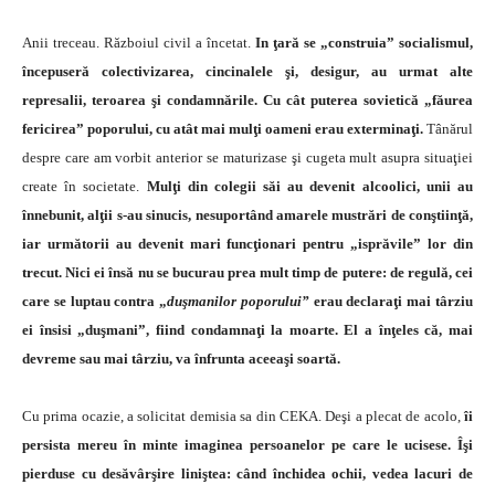
Anii treceau. Războiul civil a încetat.
In ţară se „con­struia” socialismul,
începuseră colectivizarea, cincinalele şi, desigur, au urmat alte
represalii, teroarea şi condam­nările. Cu cât puterea sovietică „făurea
fericirea” poporului, cu atât mai mulţi oameni erau exterminaţi.
Tânărul
despre care am vorbit anterior se maturizase şi cugeta mult asupra situaţiei
create în societate.
Mulţi din colegii săi au devenit alcoolici, unii au
înnebunit, alţii s-au sinucis, nesuportând amarele mustrări de conştiin­ţă,
iar următorii au devenit mari funcţionari pentru „is­prăvile” lor din
trecut.
Nici ei însă nu se bucurau prea mult timp de putere: de regulă, cei
care se luptau con­tra „
duşmanilor poporului”
erau declaraţi mai târziu
ei însisi „duşmani”, fiind condamnaţi la moarte. El a înţeles că, mai
devreme sau mai târziu, va înfrunta ace­eaşi soartă.
Cu prima ocazie, a solicitat demisia sa din CEKA. Deşi a plecat de acolo,
îi
persista mereu în minte imaginea persoanelor pe care le ucisese. Îşi
pierduse cu de­săvârşire liniştea: când închidea ochii, vedea lacuri de