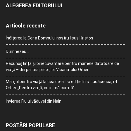
ALEGEREA EDITORULUI
Articole recente
Înălțarea la Cer a Domnului nostru Iisus Hristos
Dumnezeu…
Recunoștință și binecuvântare pentru mamele dătătoare de
viață – din partea preoților Vicariatului Orhei
Marșul pentru viață la cea de-a II-a ediție în s. Lucășeuca, r-l
Orhei: „Pentru viață, cu inimă curată”
Învierea Fiului văduvei din Nain
POSTĂRI POPULARE