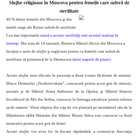
Slujbe religioase în Moscova pentru femeile care suferă de
sterilitate
40 % dintre femeile din Moscova şi din
marile oraşe ale Rusiei suferă de sterilitate.
Cea mai importantă
c
auză a acestei sterilităţi este avortul realizat în
tinereţe
. Din ziua de 14 ianuarie, Biserica Sfântul Alexie din Moscova a
început o serie de slujbe şi rugăciuni pentru ca femeile care suferă de
sterilitate să primească de la Dumnezeu
darul naşterii de prunci.
Aceste slujbe sunt oficiate în prezenţa a două icoane făcătoare de minuni:
Maica Domnului „Feodorovskaïa”, cunoscută pentru acest gen de minuni,
atestate şi de Sfântul Stareţ Ambrozie de la Optina, şi Sfântul Simeon
Izvorâtorul de Mir din Serbia, cunoscut în întreaga ortodoxie pentru iubirea
sa de oameni. Vinul obţinut din viţa de vie plantată pe mormântul său de la
Mănăstirea sârbă Hilandar din Sfântul Munte Athos este cunoscut ca fiind
miraculos pentru acest gen de femei.
Aceste slujbe vor avea loc în fiecare săptămână, a comunicat Asociaţia