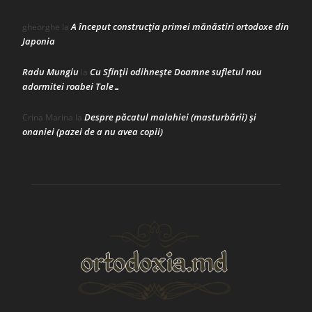
A început construcţia primei mănăstiri ortodoxe din
gheorghe
la
Japonia
Radu Mungiu
Cu Sfinții odihnește Doamne sufletul nou
la
adormitei roabei Tale…
Despre păcatul malahiei (masturbării) şi
Crina Marina
la
onaniei (pazei de a nu avea copii)