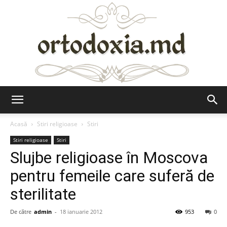
Ortodoxia.md
Acasă
Stiri religioase
Stiri
Stiri religioase
Stiri
Slujbe religioase în Moscova
pentru femeile care suferă de
sterilitate
De către
admin
-
18 ianuarie 2012
953
0