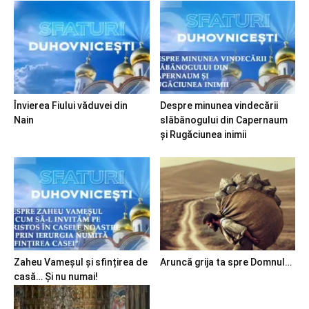
Învierea Fiului văduvei din
Despre minunea vindecării
Nain
slăbănogului din Capernaum
și Rugăciunea inimii
Zaheu Vameșul și sfințirea de
Aruncă grija ta spre Domnul…
casă… Și nu numai!