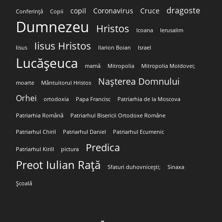
dragoste
copil
Coronavirus
Cruce
Conferință
Copii
Dumnezeu
Hristos
Icoana
Ierusalim
Iisus Hristos
Iisus
Ilarion Boian
Israel
Lucășeuca
mamă
Mitropolia
Mitropolia Moldovei;
Nașterea Domnului
moarte
Mântuitorul Hristos
Orhei
ortodoxia
Papa Francisc
Patriarhia de la Moscova
Patriarhia Română
Patriarhul Bisericii Ortodoxe Române
Patriarhul Chiril
Patriarhul Daniel
Patriarhul Ecumenic
Predica
Patriarhul Kirill
pictura
Preot Iulian Rață
Sfaturi duhovnicești;
Sinaxa
Școală