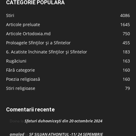
CATEGORIE POPULARĂ
Stiri
4086
Articole preluate
1645
Articole Ortodoxia.md
750
Proloagele Sfinților și a Sfintelor
455
6. Acatiste închinate Sfinților și Sfintelor
183
Rugăciuni
163
Fără categorie
160
Poezia religioasă
160
Stiri religioase
79
Comentarii recente
Sfaturi duhovnicești din 20 octombrie 2024
Doina
la
amalad
SF SILUAN ATHONITUL -11/ 24 SEPEMBRIE
la