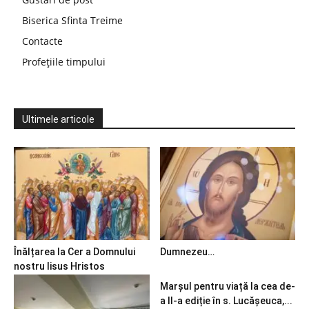
Biserica Sfinta Treime
Contacte
Profețiile timpului
Ultimele articole
Înălțarea la Cer a Domnului
Dumnezeu…
nostru Iisus Hristos
Marșul pentru viață la cea de-
a II-a ediție în s. Lucășeuca,...