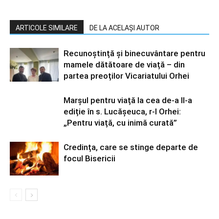
ARTICOLE SIMILARE
DE LA ACELAȘI AUTOR
Recunoștință și binecuvântare pentru
mamele dătătoare de viață – din
partea preoților Vicariatului Orhei
Marșul pentru viață la cea de-a II-a
ediție în s. Lucășeuca, r-l Orhei:
„Pentru viață, cu inimă curată”
Credința, care se stinge departe de
focul Bisericii