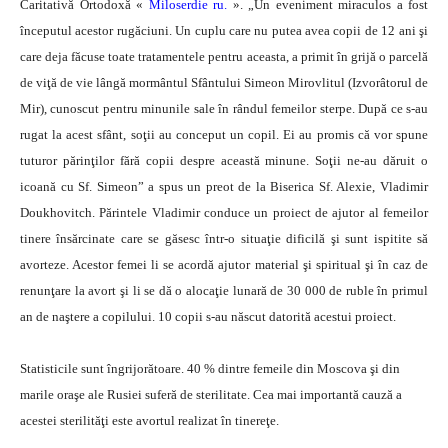
Caritativă Ortodoxă «
Miloserdie ru.
». „Un eveniment miraculos a fost
începutul acestor rugăciuni. Un cuplu care nu putea avea copii de 12 ani şi
care deja făcuse toate tratamentele pentru aceasta, a primit în grijă o parcelă
de viţă de vie lângă mormântul Sfântului Simeon Mirovlitul (Izvorâtorul de
Mir), cunoscut pentru minunile sale în rândul femeilor sterpe. După ce s-au
rugat la acest sfânt, soţii au conceput un copil. Ei au promis că vor spune
tuturor părinţilor fără copii despre această minune. Soţii ne-au dăruit o
icoană cu Sf. Simeon” a spus un preot de la Biserica Sf. Alexie, Vladimir
Doukhovitch. Părintele Vladimir conduce un proiect de ajutor al femeilor
tinere însărcinate care se găsesc într-o situaţie dificilă şi sunt ispitite să
avorteze. Acestor femei li se acordă ajutor material şi spiritual şi în caz de
renunţare la avort şi li se dă o alocaţie lunară de 30 000 de ruble în primul
an de naştere a copilului. 10 copii s-au născut datorită acestui proiect.
Statisticile sunt îngrijorătoare. 40 % dintre femeile din Moscova şi din
marile oraşe ale Rusiei suferă de sterilitate. Cea mai importantă cauză a
acestei sterilităţi este avortul realizat în tinereţe.