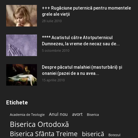
+++ Rugăciune puternică pentru momentele
grele ale vieţii
28 iulie 2010
**** Acatistul către Atotputernicul
Dumnezeu, la vreme de necaz sau de...
5 octombrie 2010
Despre păcatul malahiei (masturbării) şi
onaniei (pazei de a nu avea...
15 aprilie 2010
Etichete
Anul nou
avort
Academia de Teologie
Biserica
Biserica Ortodoxă
Biserica Sfânta Treime
biserică
Botezul