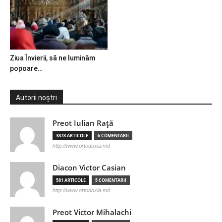
Ziua Învierii, să ne luminăm
popoare…
Autorii noștri
Preot Iulian Raţă
3878 ARTICOLE
6 COMENTARII
http://www.ortodoxia.md
Diacon Victor Casian
581 ARTICOLE
5 COMENTARII
http://www.ortodoxia.md
Preot Victor Mihalachi