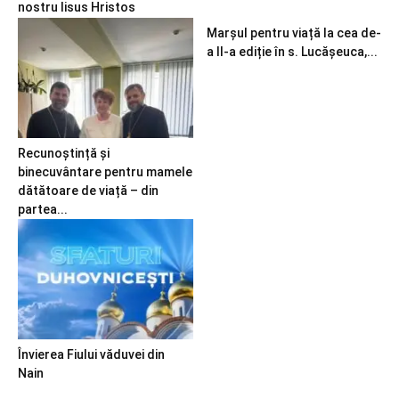
nostru Iisus Hristos
Marșul pentru viață la cea de-
a II-a ediție în s. Lucășeuca,...
Recunoștință și
binecuvântare pentru mamele
dătătoare de viață – din
partea...
Învierea Fiului văduvei din
Nain