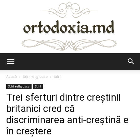
Ortodoxia.md
Acasă
Stiri religioase
Stiri
Stiri religioase
Stiri
Trei sferturi dintre creştinii
britanici cred că
discriminarea anti-creştină e
în creştere