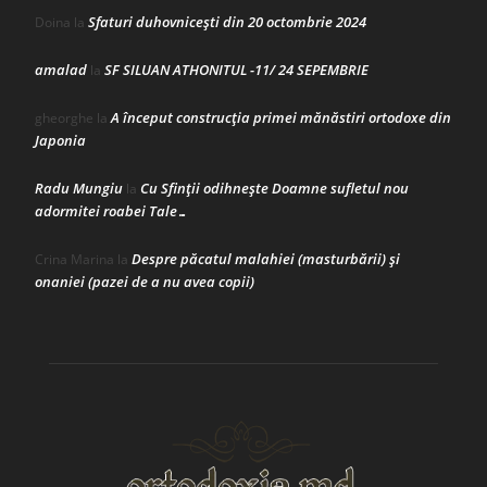
Sfaturi duhovnicești din 20 octombrie 2024
Doina
la
amalad
SF SILUAN ATHONITUL -11/ 24 SEPEMBRIE
la
A început construcţia primei mănăstiri ortodoxe din
gheorghe
la
Japonia
Radu Mungiu
Cu Sfinții odihnește Doamne sufletul nou
la
adormitei roabei Tale…
Despre păcatul malahiei (masturbării) şi
Crina Marina
la
onaniei (pazei de a nu avea copii)