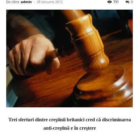
De către
admin
-
28 ianuarie 2012
731
0
Trei sferturi dintre creştinii britanici cred că discriminarea
anti-creştină e în creştere