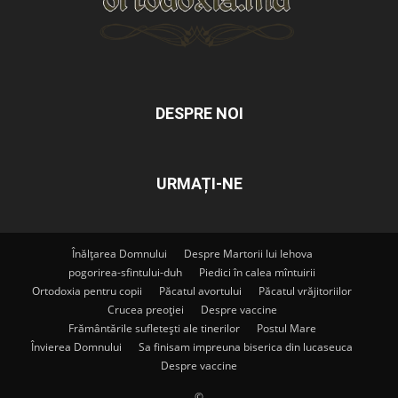
DESPRE NOI
URMAȚI-NE
Înălțarea Domnului
Despre Martorii lui Iehova
pogorirea-sfintului-duh
Piedici în calea mîntuirii
Ortodoxia pentru copii
Păcatul avortului
Păcatul vrăjitoriilor
Crucea preoției
Despre vaccine
Frământările sufletești ale tinerilor
Postul Mare
Învierea Domnului
Sa finisam impreuna biserica din lucaseuca
Despre vaccine
©