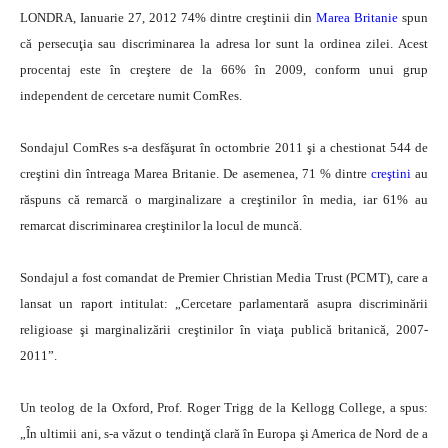
LONDRA, Ianuarie 27, 2012 74% dintre creştinii din
Marea Britanie
spun
că persecuţia sau discriminarea la adresa lor sunt la ordinea zilei. Acest
procentaj este în creştere de la 66% în 2009, conform unui grup
independent de cercetare numit ComRes.
Sondajul ComRes s-a desfăşurat în octombrie 2011 şi a chestionat 544 de
creştini din întreaga Marea Britanie. De asemenea, 71 % dintre
creştini
au
răspuns că remarcă o marginalizare a creştinilor în media, iar 61% au
remarcat discriminarea creştinilor la locul de muncă.
Sondajul a fost comandat de Premier Christian Media Trust (PCMT), care a
lansat un raport intitulat: „Cercetare parlamentară asupra discriminării
religioase şi marginalizării creştinilor în viaţa publică britanică, 2007-
2011”.
Un teolog de la Oxford, Prof. Roger Trigg de la Kellogg College, a spus:
„În ultimii ani, s-a văzut o tendinţă clară în Europa şi America de Nord de a