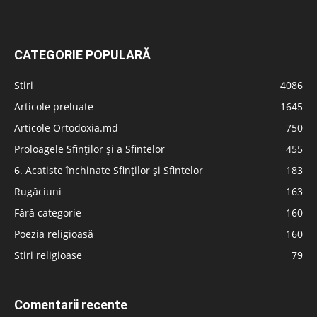
CATEGORIE POPULARĂ
Stiri
4086
Articole preluate
1645
Articole Ortodoxia.md
750
Proloagele Sfinților și a Sfintelor
455
6. Acatiste închinate Sfinților și Sfintelor
183
Rugăciuni
163
Fără categorie
160
Poezia religioasă
160
Stiri religioase
79
Comentarii recente