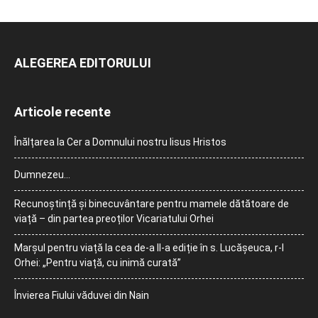
ALEGEREA EDITORULUI
Articole recente
Înălțarea la Cer a Domnului nostru Iisus Hristos
Dumnezeu…
Recunoștință și binecuvântare pentru mamele dătătoare de
viață – din partea preoților Vicariatului Orhei
Marșul pentru viață la cea de-a II-a ediție în s. Lucășeuca, r-l
Orhei: „Pentru viață, cu inimă curată”
Învierea Fiului văduvei din Nain