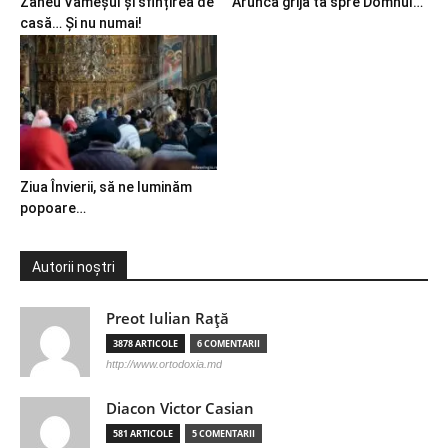
Zaheu Vameșul și sfințirea de
Aruncă grija ta spre Domnul…
casă… Și nu numai!
Ziua Învierii, să ne luminăm
popoare…
Autorii noștri
Preot Iulian Raţă
3878 ARTICOLE
6 COMENTARII
http://www.ortodoxia.md
Diacon Victor Casian
581 ARTICOLE
5 COMENTARII