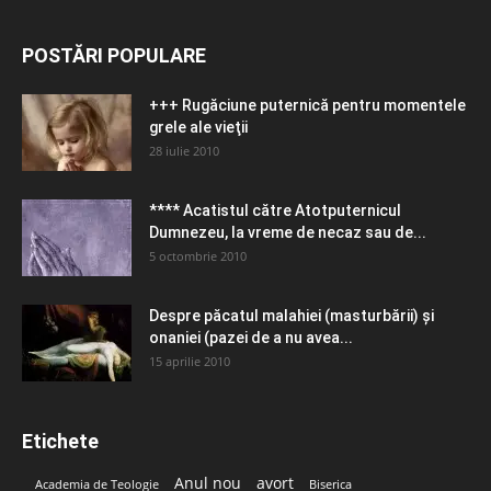
POSTĂRI POPULARE
+++ Rugăciune puternică pentru momentele
grele ale vieţii
28 iulie 2010
**** Acatistul către Atotputernicul
Dumnezeu, la vreme de necaz sau de...
5 octombrie 2010
Despre păcatul malahiei (masturbării) şi
onaniei (pazei de a nu avea...
15 aprilie 2010
Etichete
Anul nou
avort
Academia de Teologie
Biserica