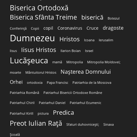
Biserica Ortodoxă
Biserica Sfânta Treime
biserică
Botezul
dragoste
copil
Coronavirus
Cruce
Conferință
Copii
Dumnezeu
Hristos
Icoana
Ierusalim
Iisus Hristos
Iisus
Ilarion Boian
Israel
Lucășeuca
mamă
Mitropolia
Mitropolia Moldovei;
Nașterea Domnului
moarte
Mântuitorul Hristos
Orhei
ortodoxia
Papa Francisc
Patriarhia de la Moscova
Patriarhia Română
Patriarhul Bisericii Ortodoxe Române
Patriarhul Chiril
Patriarhul Daniel
Patriarhul Ecumenic
Predica
Patriarhul Kirill
pictura
Preot Iulian Rață
Sfaturi duhovnicești;
Sinaxa
Școală