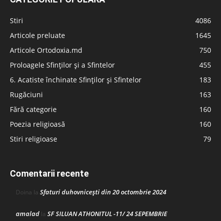
Stiri
4086
Articole preluate
1645
Articole Ortodoxia.md
750
Proloagele Sfinților și a Sfintelor
455
6. Acatiste închinate Sfinților și Sfintelor
183
Rugăciuni
163
Fără categorie
160
Poezia religioasă
160
Stiri religioase
79
Comentarii recente
Sfaturi duhovnicești din 20 octombrie 2024
Doina
la
amalad
SF SILUAN ATHONITUL -11/ 24 SEPEMBRIE
la