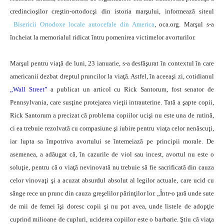
credincioşilor creştin-ortodocşi din istoria marşului, informează site­ul
Bisericii Ortodoxe locale autocefale din America
, oca.org. Marşul s-a
încheiat la memorialul ridicat întru pomenirea victimelor avorturilor.
Marşul pentru viaţă de luni, 23 ianuarie, s-a desfăşurat în contextul în care
americanii dezbat dreptul pruncilor la viaţă. Astfel, în aceeaşi zi, cotidianul
„
Wall Street”
a publicat un articol cu Rick Santorum, fost senator de
Pennsylvania, care susţine protejarea vieţii intrauterine. Tată a şapte copii,
Rick Santorum a precizat că problema copiilor ucişi nu este una de rutină,
ci ea trebuie rezolvată cu compasiune şi iubire pentru viaţa celor nenăscuţi,
iar lupta sa împotriva avortului se întemeiază pe principii morale. De
asemenea, a adăugat că, în cazurile de viol sau incest, avortul nu este o
soluţie, pentru că o viaţă nevinovată nu trebuie să fie sacrificată din cauza
celor vinovaţi şi a acuzat absurdul absolut al legilor actuale, care ucid cu
sânge rece un prunc din cauza greşelilor părinţilor lor. „Într-o ţară unde sute
de mii de femei îşi doresc copii şi nu pot avea, unde listele de adopţie
cuprind milioane de cupluri, uciderea copiilor este o barbarie. Ştiu că viaţa