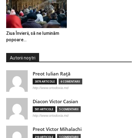
Ziua Învierii, să ne luminăm
popoare…
Autorii noștri
Preot Iulian Raţă
3878 ARTICOLE
6 COMENTARII
http://www.ortodoxia.md
Diacon Victor Casian
581 ARTICOLE
5 COMENTARII
http://www.ortodoxia.md
Preot Victor Mihalachi
210 ARTICOLE
1 COMENTARII