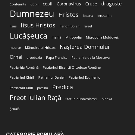
dragoste
copil
Coronavirus
Cruce
Conferință
Copii
Dumnezeu
Hristos
Icoana
Ierusalim
Iisus Hristos
Iisus
Ilarion Boian
Israel
Lucășeuca
mamă
Mitropolia
Mitropolia Moldovei;
Nașterea Domnului
moarte
Mântuitorul Hristos
Orhei
ortodoxia
Papa Francisc
Patriarhia de la Moscova
Patriarhia Română
Patriarhul Bisericii Ortodoxe Române
Patriarhul Chiril
Patriarhul Daniel
Patriarhul Ecumenic
Predica
Patriarhul Kirill
pictura
Preot Iulian Rață
Sfaturi duhovnicești;
Sinaxa
Școală
CATEGORIE POPULARĂ