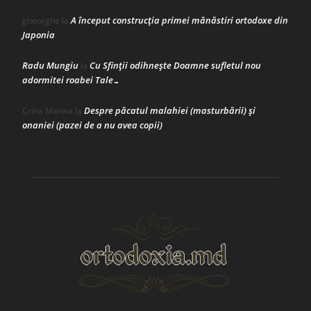
A început construcţia primei mănăstiri ortodoxe din
gheorghe
la
Japonia
Radu Mungiu
Cu Sfinții odihnește Doamne sufletul nou
la
adormitei roabei Tale…
Despre păcatul malahiei (masturbării) şi
Crina Marina
la
onaniei (pazei de a nu avea copii)