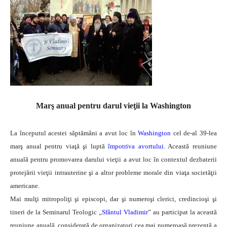
Marş anual pentru darul vieţii la Washington
La începutul acestei săptămâni a avut loc în
Washington
cel de-al 39-lea
marş anual pentru viaţă şi luptă
împotriva avortului.
Această reuniune
anuală pentru promovarea darului vieţii a avut loc în contextul dezbaterii
protejării vieţii intrauterine şi a altor probleme morale din viaţa societăţii
americane.
Mai mulţi mitropoliţi şi episcopi, dar şi numeroşi clerici, credincioşi şi
tineri de la Seminarul Teologic „
Sfântul Vladimir
” au participat la această
reuniune anuală, considerată de organizatori cea mai numeroasă prezenţă a