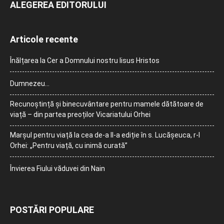
ALEGEREA EDITORULUI
Articole recente
Înălțarea la Cer a Domnului nostru Iisus Hristos
Dumnezeu…
Recunoștință și binecuvântare pentru mamele dătătoare de
viață – din partea preoților Vicariatului Orhei
Marșul pentru viață la cea de-a II-a ediție în s. Lucășeuca, r-l
Orhei: „Pentru viață, cu inimă curată”
Învierea Fiului văduvei din Nain
POSTĂRI POPULARE