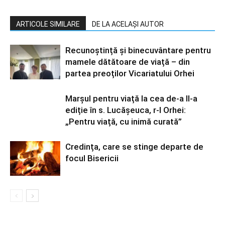
ARTICOLE SIMILARE
DE LA ACELAȘI AUTOR
Recunoștință și binecuvântare pentru
mamele dătătoare de viață – din
partea preoților Vicariatului Orhei
Marșul pentru viață la cea de-a II-a
ediție în s. Lucășeuca, r-l Orhei:
„Pentru viață, cu inimă curată”
Credința, care se stinge departe de
focul Bisericii