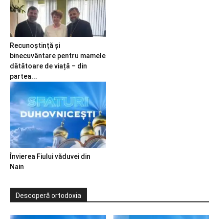
Recunoștință și
binecuvântare pentru mamele
dătătoare de viață – din
partea...
Învierea Fiului văduvei din
Nain
Descoperă ortodoxia