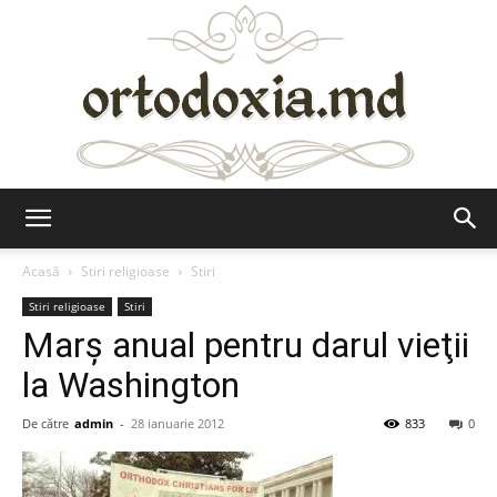
Ortodoxia.md
Acasă
Stiri religioase
Stiri
Stiri religioase
Stiri
Marş anual pentru darul vieţii
la Washington
De către
admin
-
28 ianuarie 2012
833
0