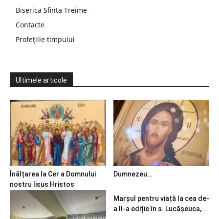
Biserica Sfinta Treime
Contacte
Profețiile timpului
Ultimele articole
Înălțarea la Cer a Domnului
Dumnezeu…
nostru Iisus Hristos
Marșul pentru viață la cea de-
a II-a ediție în s. Lucășeuca,...