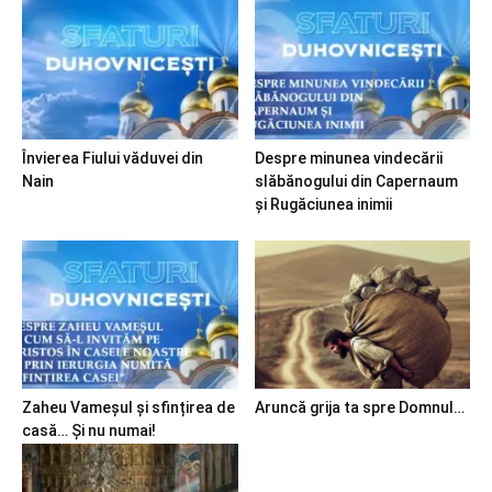
Învierea Fiului văduvei din
Despre minunea vindecării
Nain
slăbănogului din Capernaum
și Rugăciunea inimii
Zaheu Vameșul și sfințirea de
Aruncă grija ta spre Domnul…
casă… Și nu numai!