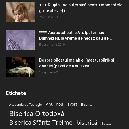
+++ Rugăciune puternică pentru momentele
grele ale vieţii
28 iulie 2010
**** Acatistul către Atotputernicul
Dumnezeu, la vreme de necaz sau de...
5 octombrie 2010
Despre păcatul malahiei (masturbării) şi
onaniei (pazei de a nu avea...
15 aprilie 2010
Etichete
Anul nou
avort
Academia de Teologie
Biserica
Biserica Ortodoxă
Biserica Sfânta Treime
biserică
Botezul