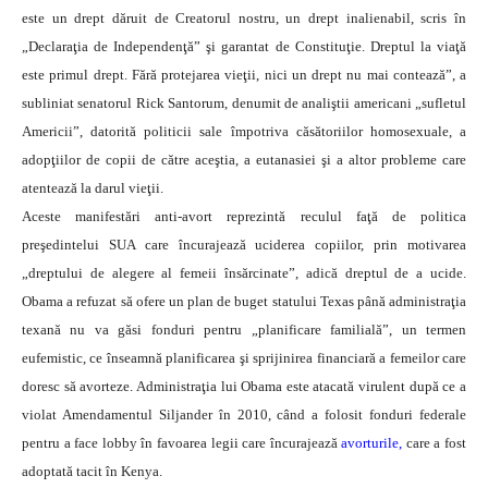
este un drept dăruit de Creatorul nostru, un drept inalienabil, scris în
„Declaraţia de Independenţă” şi garantat de Constituţie. Dreptul la viaţă
este primul drept. Fără protejarea vieţii, nici un drept nu mai contează”, a
subliniat senatorul Rick Santorum, denumit de analiştii americani „sufletul
Americii”, datorită politicii sale împotriva căsătoriilor homosexuale, a
adopţiilor de copii de către aceştia, a eutanasiei şi a altor probleme care
atentează la darul vieţii.
Aceste manifestări anti-avort reprezintă reculul faţă de politica
preşedintelui SUA care încurajează uciderea copiilor, prin motivarea
„dreptului de alegere al femeii însărcinate”, adică dreptul de a ucide.
Obama a refuzat să ofere un plan de buget statului Texas până administraţia
texană nu va găsi fonduri pentru „planificare familială”, un termen
eufemistic, ce înseamnă planificarea şi sprijinirea financiară a femeilor care
doresc să avorteze. Administraţia lui Obama este atacată virulent după ce a
violat Amendamentul Siljander în 2010, când a folosit fonduri federale
pentru a face lobby în favoarea legii care încurajează
avorturile,
care a fost
adoptată tacit în Kenya.