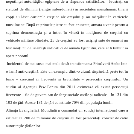
neputinţei autorităţilor egiptene de a răspunde satisfăcător.
Frustraţi cu
statutul de dhimmi (religie subordonată) în societatea musulmană, tinerii
copţi au lăsat cartierele creştine ale oraşului şi au mărşăluit în cartierele
musulmane. După ce primele pietre au fost aruncate, armata a venit pentru a
suprima demonstraţia şi a intrat în viteză în mulţimea de creştini cu
vehicole militare blindate. 25 de creştini au fost ucişi şi sute de oameni au
fost răniţi nu de islamişti radicali ci de armata Egiptului, care ar fi trebuit să
apere poporul.
Incidentul de mai sus e mai mult decât transformarea Primăverii Arabe într-
o Iarnă anti-creştină. Este un exemplu dintr-o ciumă răspândită peste tot în
lume – crescând în frecvenţă şi brutalitate – persecuţia creştinilor. Un
studiu al Agenţiei Pew Forum din 2011 estimează că există persecuţii
frecvente – fie de guvern sau de forţe sociale ostile şi radicale – în 131 din
193 de ţări. Aceste 131 de ţări constituie 70% din populaţia lumii.
Alianţa Evanghelică Mondială a comandat un sondaj internaţional care a
estimat că 200 de milioane de creştini au fost persecutaţi concret de către
autorităţile ţărilor lor.