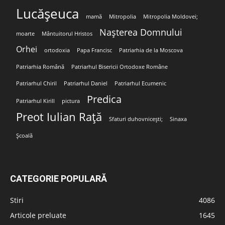
Lucășeuca
mamă
Mitropolia
Mitropolia Moldovei;
Nașterea Domnului
moarte
Mântuitorul Hristos
Orhei
ortodoxia
Papa Francisc
Patriarhia de la Moscova
Patriarhia Română
Patriarhul Bisericii Ortodoxe Române
Patriarhul Chiril
Patriarhul Daniel
Patriarhul Ecumenic
Predica
Patriarhul Kirill
pictura
Preot Iulian Rață
Sfaturi duhovnicești;
Sinaxa
Școală
CATEGORIE POPULARĂ
Stiri
4086
Articole preluate
1645