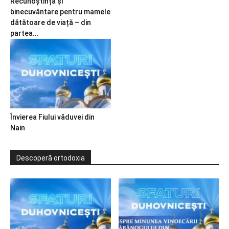
Recunoștință și
binecuvântare pentru mamele
dătătoare de viață – din
partea...
Învierea Fiului văduvei din
Nain
Descoperă ortodoxia