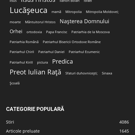
Iisus
Ilarion Boian
Israel
Lucășeuca
mamă
Mitropolia
Mitropolia Moldovei;
Nașterea Domnului
moarte
Mântuitorul Hristos
Orhei
ortodoxia
Papa Francisc
Patriarhia de la Moscova
Patriarhia Română
Patriarhul Bisericii Ortodoxe Române
Patriarhul Chiril
Patriarhul Daniel
Patriarhul Ecumenic
Predica
Patriarhul Kirill
pictura
Preot Iulian Rață
Sfaturi duhovnicești;
Sinaxa
Școală
CATEGORIE POPULARĂ
Stiri
4086
Articole preluate
1645