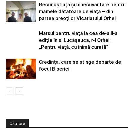
Recunoștință și binecuvântare pentru
mamele dătătoare de viață – din
partea preoților Vicariatului Orhei
Marșul pentru viață la cea de-a II-a
ediție în s. Lucășeuca, r-l Orhei:
„Pentru viață, cu inimă curată”
Credința, care se stinge departe de
focul Bisericii
Căutare