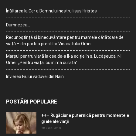
Înălțarea la Cer a Domnului nostru Iisus Hristos
Dumnezeu…
Recunoștință și binecuvântare pentru mamele dătătoare de
viață – din partea preoților Vicariatului Orhei
Marșul pentru viață la cea de-a II-a ediție în s. Lucășeuca, r-l
Orhei: „Pentru viață, cu inimă curată”
Învierea Fiului văduvei din Nain
POSTĂRI POPULARE
+++ Rugăciune puternică pentru momentele
grele ale vieţii
28 iulie 2010