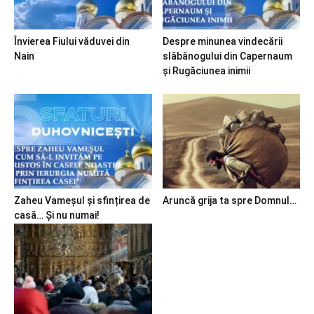
Învierea Fiului văduvei din
Despre minunea vindecării
Nain
slăbănogului din Capernaum
și Rugăciunea inimii
Zaheu Vameșul și sfințirea de
Aruncă grija ta spre Domnul…
casă… Și nu numai!