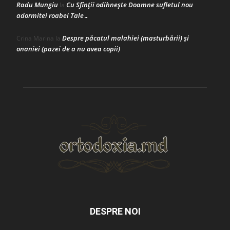
Radu Mungiu
Cu Sfinții odihnește Doamne sufletul nou
la
adormitei roabei Tale…
Despre păcatul malahiei (masturbării) şi
Crina Marina
la
onaniei (pazei de a nu avea copii)
DESPRE NOI