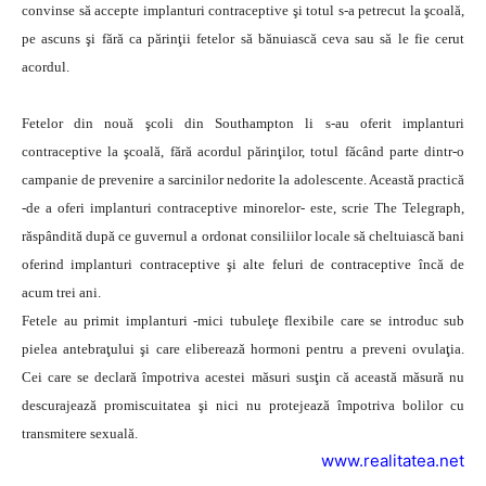
convinse să accepte implanturi contraceptive şi totul s-a petrecut la şcoală,
pe ascuns şi fără ca părinţii fetelor să bănuiască ceva sau să le fie cerut
acordul.
Fetelor din nouă şcoli din Southampton li s-au oferit implanturi
contraceptive la şcoală, fără acordul părinţilor, totul făcând parte dintr-o
campanie de prevenire a sarcinilor nedorite la adolescente. Această practică
-de a oferi implanturi contraceptive minorelor- este, scrie The Telegraph,
răspândită după ce guvernul a ordonat consiliilor locale să cheltuiască bani
oferind implanturi contraceptive şi alte feluri de contraceptive încă de
acum trei ani.
Fetele au primit implanturi -mici tubuleţe flexibile care se introduc sub
pielea antebraţului şi care eliberează hormoni pentru a preveni ovulaţia.
Cei care se declară împotriva acestei măsuri susţin că această măsură nu
descurajează promiscuitatea şi nici nu protejează împotriva bolilor cu
transmitere sexuală.
www.realitatea.net