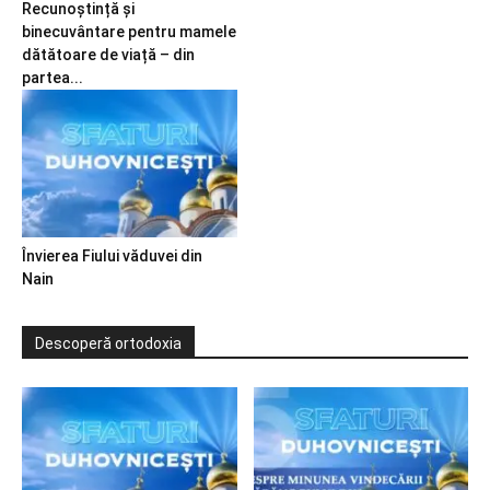
Recunoștință și
binecuvântare pentru mamele
dătătoare de viață – din
partea...
Învierea Fiului văduvei din
Nain
Descoperă ortodoxia