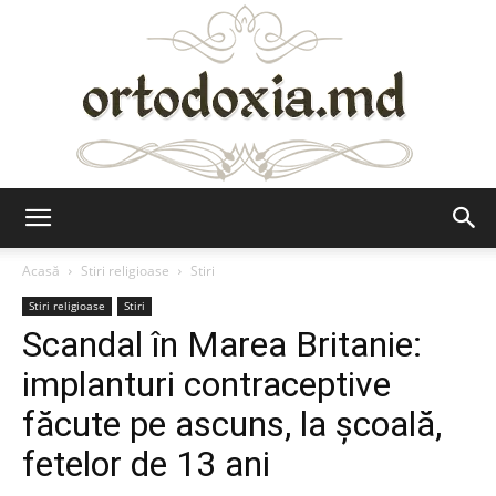
Ortodoxia.md
Acasă
Stiri religioase
Stiri
Stiri religioase
Stiri
Scandal în Marea Britanie:
implanturi contraceptive
făcute pe ascuns, la şcoală,
fetelor de 13 ani