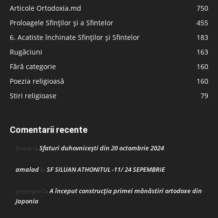
Articole Ortodoxia.md
750
Proloagele Sfinților și a Sfintelor
455
6. Acatiste închinate Sfinților și Sfintelor
183
Rugăciuni
163
Fără categorie
160
Poezia religioasă
160
Stiri religioase
79
Comentarii recente
Sfaturi duhovnicești din 20 octombrie 2024
Doina
la
amalad
SF SILUAN ATHONITUL -11/ 24 SEPEMBRIE
la
A început construcţia primei mănăstiri ortodoxe din
gheorghe
la
Japonia