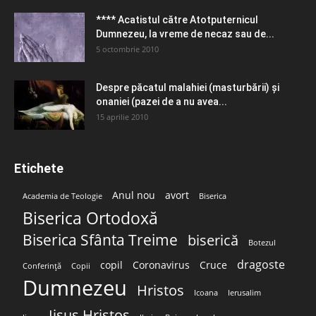
**** Acatistul către Atotputernicul
Dumnezeu, la vreme de necaz sau de...
5 octombrie 2010
Despre păcatul malahiei (masturbării) şi
onaniei (pazei de a nu avea...
15 aprilie 2010
Etichete
Anul nou
avort
Academia de Teologie
Biserica
Biserica Ortodoxă
Biserica Sfânta Treime
biserică
Botezul
dragoste
copil
Coronavirus
Cruce
Conferință
Copii
Dumnezeu
Hristos
Icoana
Ierusalim
Iisus Hristos