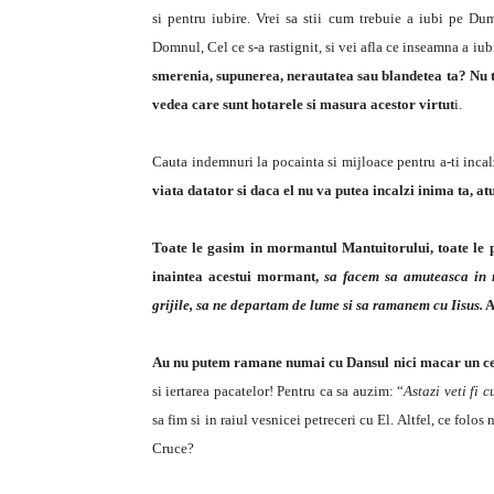
si pentru iubire. Vrei sa stii cum trebuie a iubi pe D
Domnul, Cel ce s-a rastignit, si vei afla ce inseamna a iu
smerenia, supunerea, nerautatea sau blandetea ta? Nu te 
vedea care sunt hotarele si masura acestor virtut
i.
Cauta indemnuri la pocainta si mijloace pentru a-ti incal
viata datator si daca el nu va putea incalzi inima ta, a
Toate le gasim in mormantul Mantuitorului, toate le 
inaintea acestui mormant,
sa facem sa amuteasca in n
grijile, sa ne departam de lume si sa ramanem cu Iisus.
A
Au nu putem ramane numai cu Dansul nici macar un c
si iertarea pacatelor! Pentru ca sa auzim: “
Astazi veti fi 
sa fim si in raiul vesnicei petreceri cu El. Altfel, ce fol
Cruce?