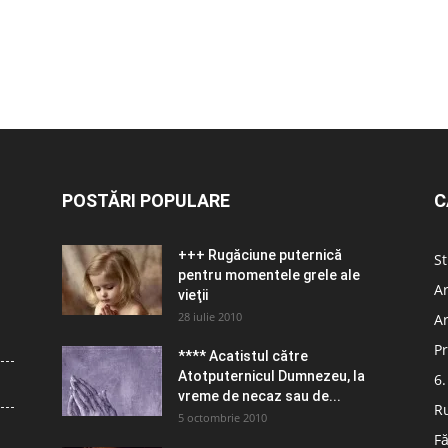
POSTĂRI POPULARE
C
+++ Rugăciune puternică
St
pentru momentele grele ale
Ar
vieţii
28 iulie 2010
Ar
Pr
**** Acatistul către
Atotputernicul Dumnezeu, la
6.
vreme de necaz sau de...
R
5 octombrie 2010
Fă