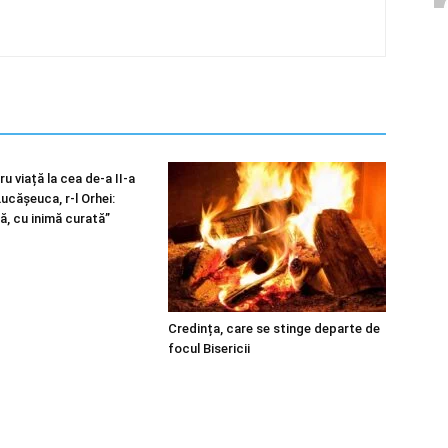
u viață la cea de-a II-a
 Lucășeuca, r-l Orhei:
ă, cu inimă curată”
Credința, care se stinge departe de
focul Bisericii