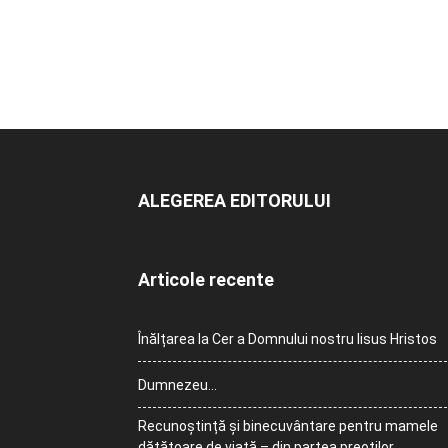
ALEGEREA EDITORULUI
Articole recente
Înălțarea la Cer a Domnului nostru Iisus Hristos
Dumnezeu…
Recunoștință și binecuvântare pentru mamele
dătătoare de viață – din partea preoților