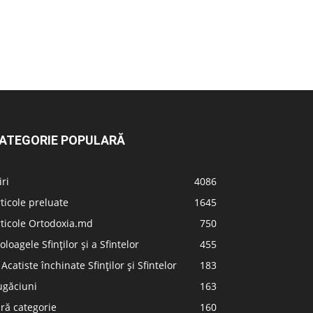
ATEGORIE POPULARĂ
iri
4086
ticole preluate
1645
ticole Ortodoxia.md
750
oloagele Sfinților și a Sfintelor
455
 Acatiste închinate Sfinților și Sfintelor
183
ugăciuni
163
ră categorie
160