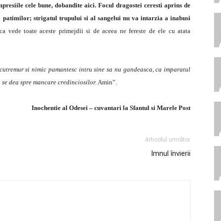
resiile cele bune, dobandite aici. Focul dragostei ceresti aprins de
patimilor; strigatul trupului si al sangelui nu va intarzia a inabusi
ca vede toate aceste primejdii si de aceea ne fereste de ele cu atata
u cutremur si nimic pamantesc intru sine sa nu gandeasca, ca imparatul
 se dea spre mancare credinciosilor.
Amin”.
Inochentie al Odesei – cuvantari la Sfantul si Marele Post
Articolul următor
Imnul învierii