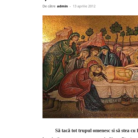
De către
admin
-
13 aprilie 2012
Sã tacã tot trupul omenesc si sã stea cu 