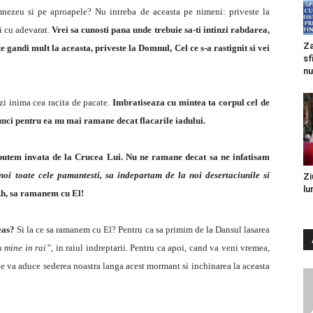
umnezeu si pe aproapele? Nu intreba de aceasta pe nimeni: priveste la
bi cu adevarat.
Vrei sa cunosti pana unde trebuie sa-ti intinzi rabdarea,
Za
gandi mult la aceasta, priveste la Domnul, Cel ce s-a rastignit si vei
sf
nu
zi inima cea racita de pacate.
Imbratiseaza cu mintea ta corpul cel de
tunci pentru ea nu mai ramane decat flacarile iadului.
putem invata de la Crucea Lui. Nu ne ramane decat sa ne infatisam
oi toate cele pamantesti, sa indepartam de la noi desertaciunile si
Zi
lu
h, sa ramanem cu El!
eas?
Si la ce sa ramanem cu El? Pentru ca sa primim de la Dansul lasarea
cu mine in rai”
, in raiul indreptarii. Pentru ca apoi, cand va veni vremea,
os ne va aduce sederea noastra langa acest mormant si inchinarea la aceasta