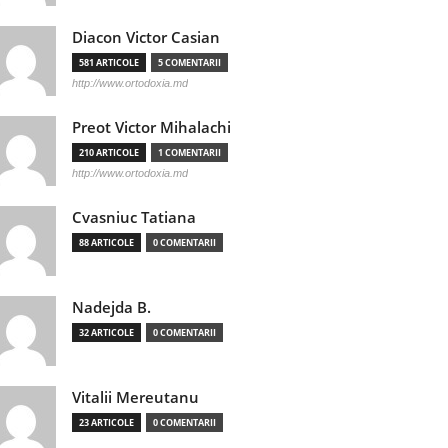
Diacon Victor Casian
581 ARTICOLE
5 COMENTARII
http://www.ortodoxia.md
Preot Victor Mihalachi
210 ARTICOLE
1 COMENTARII
http://www.ortodoxia.md
Cvasniuc Tatiana
88 ARTICOLE
0 COMENTARII
Nadejda B.
32 ARTICOLE
0 COMENTARII
Vitalii Mereutanu
23 ARTICOLE
0 COMENTARII