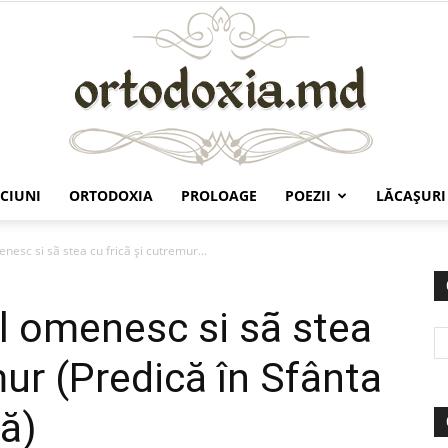
CIUNI
ORTODOXIA
PROLOAGE
POEZII
LĂCAŞURI
Ortodoxia.md
nesc si sã stea cu fricã şi cutremur...
ul omenesc si sã stea
mur (Predică în Sfânta
ă)