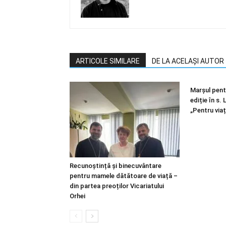
ARTICOLE SIMILARE
DE LA ACELAȘI AUTOR
Marșul pentr
ediție în s.
„Pentru viaț
Recunoștință și binecuvântare
pentru mamele dătătoare de viață –
din partea preoților Vicariatului
Orhei