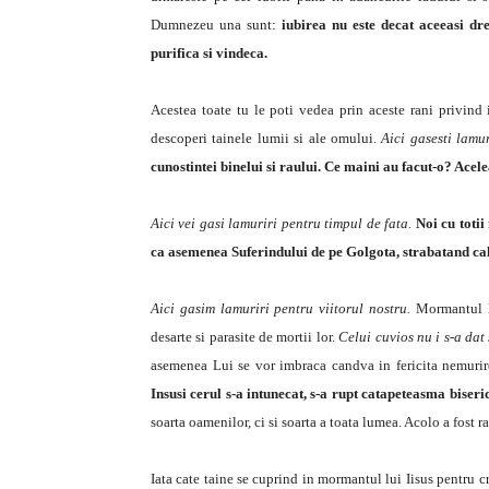
Dumnezeu una sunt:
iubirea nu este decat aceeasi dre
purifica si vindeca.
Acestea toate tu le poti vedea prin aceste rani privind 
descoperi tainele lumii si ale omului.
Aici gasesti lamur
cunostintei binelui si raului. Ce maini au facut-o? Acelea
Aici vei gasi lamuriri pentru timpul de fata.
Noi cu totii
ca asemenea Suferindului de pe Golgota, strabatand calea
Aici gasim lamuriri pentru viitorul nostru.
Mormantul lu
desarte si parasite de mortii lor.
Celui cuvios nu i s-a dat
asemenea Lui se vor imbraca candva in fericita nemur
Insusi cerul s-a intunecat, s-a rupt catapeteasma biseri
soarta oamenilor, ci si soarta a toata lumea. Acolo a fost 
Iata cate taine se cuprind in mormantul lui Iisus pentru 