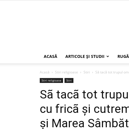
ACASĂ
ARTICOLE ŞI STUDII
RUGĂ
Acasă
Stiri religioase
Stiri
Sã tacã tot trupul ome
Stiri religioase
Stiri
Sã tacã tot trup
cu fricã şi cutre
şi Marea Sâmbăt