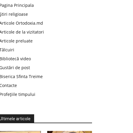
Pagina Principala
Știri religioase
Articole Ortodoxia.md
Articole de la vizitatori
Articole preluate
Tâlcuiri
Bibliotecă video
Gustări de post
Biserica Sfinta Treime
Contacte
Profețiile timpului
Ultimele articole