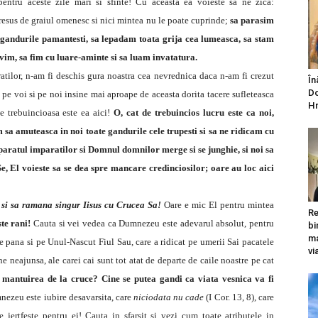
 pentru aceste zile mari si sfinte! Cu aceasta ea voieste sa ne zica:
resus de graiul omenesc si nici mintea nu le poate cuprinde;
sa parasim
e gandurile pamantesti, sa lepadam toata grija cea lumeasca, sa stam
ivim, sa fim cu luare-aminte si sa luam invatatura.
ratilor, n-am fi deschis gura noastra cea nevrednica daca n-am fi crezut
În
Do
 pe voi si pe noi insine mai aproape de aceasta dorita tacere sufleteasca
Hr
de trebuincioasa este ea aici!
O, cat de trebuincios lucru este ca noi,
a amuteasca in noi toate gandurile cele trupesti si sa ne ridicam cu
aratul imparatilor si Domnul domnilor merge si se junghie, si noi sa
Se, El voieste sa se dea spre mancare credinciosilor; oare au loc aici
 si sa ramana singur Iisus cu Crucea Sa!
Oare e mic El pentru mintea
Re
te rani!
Cauta si vei vedea ca Dumnezeu este adevarul absolut, pentru
bi
ma
ste pana si pe Unul-Nascut Fiul Sau, care a ridicat pe umerii Sai pacatele
vi
 neajunsa, ale carei cai sunt tot atat de departe de caile noastre pe cat
 mantuirea de la cruce? Cine se putea gandi ca viata vesnica va fi
ezeu este iubire desavarsita, care
niciodata nu cade
(I Cor. 13, 8), care
 jertfeste pentru ei! Cauta in sfarsit si vezi cum toate atributele in