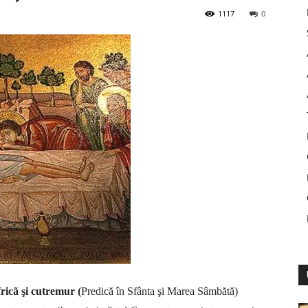
1117
0
fricã şi cutremur (
Predică în Sfânta şi Marea Sâmbătă)