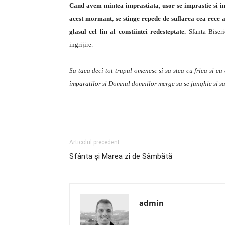
Cand avem mintea imprastiata, usor se imprastie si imp
acest mormant, se stinge repede de suflarea cea rece a 
glasul cel lin al constiintei redesteptate.
Sfanta Biseri
ingrijire.
Sa taca deci tot trupul omenesc si sa stea cu frica si c
imparatilor si Domnul domnilor merge sa se junghie si sa
Articolul precedent
Sfânta şi Marea zi de Sâmbătă
admin