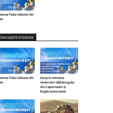
vierea Fiului văduvei din
in
Descoperă ortodoxia
vierea Fiului văduvei din
Despre minunea
in
vindecării slăbănogului
din Capernaum și
Rugăciunea inimii