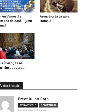
heu Vameșul și
Aruncă grija ta spre
ințirea de casă… Și nu
Domnul…
mai!
ua Învierii, să ne
minăm popoare…
Autorii noștri
Preot Iulian Raţă
3878 ARTICOLE
6 COMENTARII
http://www.ortodoxia.md