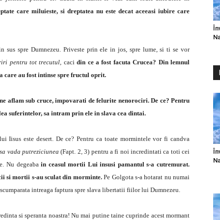
ptate care miluieste, si dreptatea nu este decat aceeasi iubire care
În
Na
in sus spre Dumnezeu. Priveste prin ele in jos, spre lume, si ti se vor
iri pentru tot trecutul,
caci
din ce a fost facuta Crucea? Din lemnul
 care au fost intinse spre fructul oprit.
 ne aflam sub cruce, impovarati de felurite nenorociri. De ce? Pentru
 suferintelor, sa intram prin ele in slava cea dintai.
i Iisus este desert. De ce? Pentru ca toate mormintele vor fi candva
În
 sa vada putreziciunea
(Fapt. 2, 3) pentru a fi noi incredintati ca toti cei
Na
ire. Nu degeaba
in ceasul mortii Lui insusi pamantul s-a cutremurat.
cii si mortii s-au sculat din morminte.
Pe Golgota s-a hotarat nu numai
rascumparata intreaga faptura spre slava libertatii fiilor lui Dumnezeu.
credinta si speranta noastra! Nu mai putine taine cuprinde acest mormant