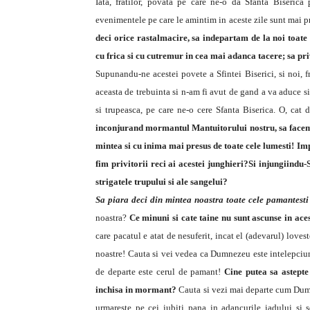
Iata, fratilor, povata pe care ne-o da Sfanta Biserica
evenimentele pe care le amintim in aceste zile sunt mai p
deci orice rastalmacire, sa indepartam de la noi toat
cu frica si cu cutremur in cea mai adanca tacere; sa pr
Supunandu-ne acestei povete a Sfintei Biserici, si noi, f
aceasta de trebuinta si n-am fi avut de gand a va aduce si
si trupeasca, pe care ne-o cere Sfanta Biserica. O, cat 
inconjurand mormantul Mantuitorului nostru, sa facem s
mintea si cu inima mai presus de toate cele lumesti!
Imp
fim privitorii reci ai acestei junghieri?Si injungiindu-
strigatele trupului si ale sangelui?
Sa piara deci din mintea noastra toate cele pamantesti
noastra?
Ce minuni si cate taine nu sunt ascunse in aces
care pacatul e atat de nesuferit, incat el (adevarul) love
noastre! Cauta si vei vedea ca Dumnezeu este intelepciune
de departe este cerul de pamant!
Cine putea sa astepte
inchisa in mormant?
Cauta si vezi mai departe cum Dumn
urmareste pe cei iubiti pana in adancurile iadului si se