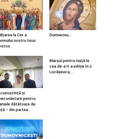
ălțarea la Cer a
Dumnezeu…
mnului nostru Iisus
istos
Marșul pentru viață la
cea de-a II-a ediție în s.
Lucășeuca,...
cunoștință și
necuvântare pentru
mele dătătoare de
ață – din partea...