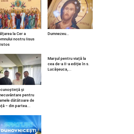
ălțarea la Cer a
Dumnezeu…
mnului nostru Iisus
istos
Marșul pentru viață la
cea de-a II-a ediție în s.
Lucășeuca,...
cunoștință și
necuvântare pentru
mele dătătoare de
ață – din partea...