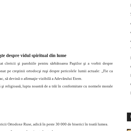
şte despre vidul spiritual din lume
at clericii şi parohiile pentru sărbătoarea Paştilor şi a vorbit despre
onat pe creştinii ortodocşi ruşi despre pericolele lumii actuale: „Fie ca
veac, să devină o afirmaţie vizibilă a Adevărului Etern.
lă şi religioasă, lupta noastră de a trăi în conformitate cu normele morale
sericii Ortodoxe Ruse, adică în peste 30 000 de biserici în toată lumea.