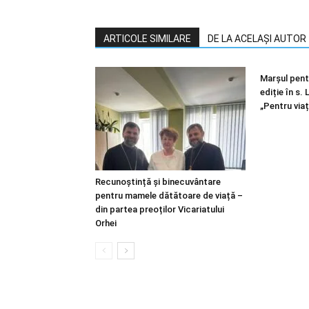
ARTICOLE SIMILARE
DE LA ACELAȘI AUTOR
Marșul pentr
ediție în s.
„Pentru viaț
Recunoștință și binecuvântare
pentru mamele dătătoare de viață –
din partea preoților Vicariatului
Orhei