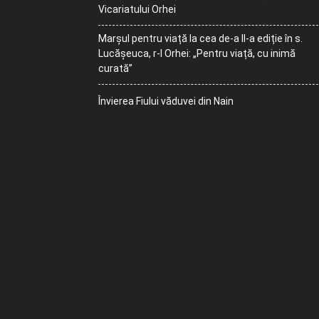
Vicariatului Orhei
Marșul pentru viață la cea de-a II-a ediție în s.
Lucășeuca, r-l Orhei: „Pentru viață, cu inimă
curată”
Învierea Fiului văduvei din Nain