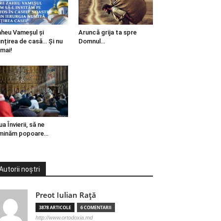
heu Vameșul și
Aruncă grija ta spre
ințirea de casă… Și nu
Domnul…
mai!
ua Învierii, să ne
minăm popoare…
Autorii noștri
Preot Iulian Raţă
3878 ARTICOLE
6 COMENTARII
http://www.ortodoxia.md