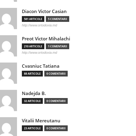
Diacon Victor Casian
581 ARTICOLE
5 COMENTARII
http://www.ortodoxia.md
Preot Victor Mihalachi
210 ARTICOLE
1 COMENTARII
http://www.ortodoxia.md
Cvasniuc Tatiana
88 ARTICOLE
0 COMENTARII
Nadejda B.
32 ARTICOLE
0 COMENTARII
Vitalii Mereutanu
23 ARTICOLE
0 COMENTARII