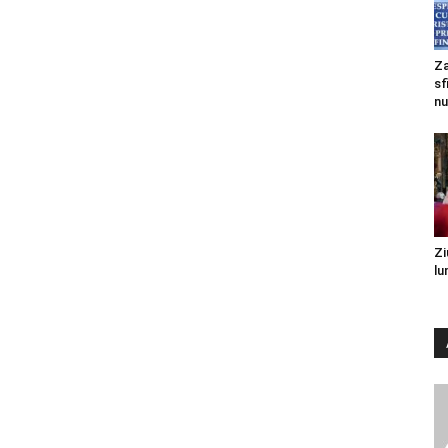
Za
sf
nu
Zi
lu