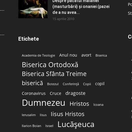
Despre păcatul malahiei
Po
(masturbării) şi onaniei (pazei
de a nu avea...
St
15 aprilie 2010
C
Etichete
Anul nou
avort
Academia de Teologie
Biserica
Biserica Ortodoxă
Biserica Sfânta Treime
biserică
copil
Botezul
Conferință
Copii
dragoste
Coronavirus
Cruce
Dumnezeu
Hristos
Icoana
Iisus Hristos
Ierusalim
Iisus
Lucășeuca
Ilarion Boian
Israel