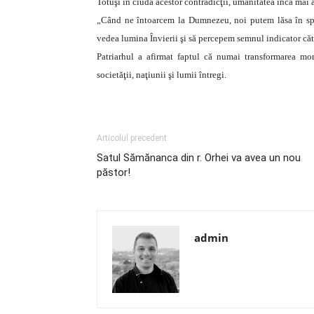
Totuşi în ciuda acestor contradicţii, umanitatea încă mai 
„Când ne întoarcem la Dumnezeu, noi putem lăsa în spa
vedea lumina Învierii şi să percepem semnul indicator căt
Patriarhul a afirmat faptul că numai transformarea mora
societăţii, naţiunii şi lumii întregi.
Articolul precedent
Satul Sămănanca din r. Orhei va avea un nou
păstor!
admin