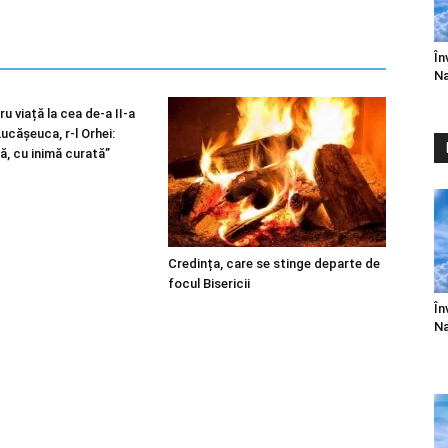
În
Na
u viață la cea de-a II-a
 Lucășeuca, r-l Orhei:
ă, cu inimă curată”
Credința, care se stinge departe de
focul Bisericii
În
Na