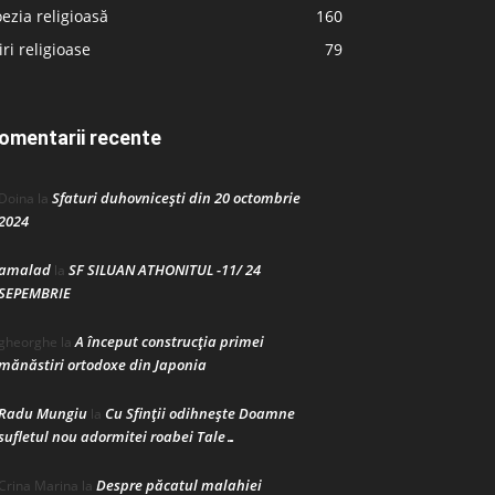
ezia religioasă
160
iri religioase
79
omentarii recente
Sfaturi duhovnicești din 20 octombrie
Doina
la
2024
amalad
SF SILUAN ATHONITUL -11/ 24
la
SEPEMBRIE
A început construcţia primei
gheorghe
la
mănăstiri ortodoxe din Japonia
Radu Mungiu
Cu Sfinții odihnește Doamne
la
sufletul nou adormitei roabei Tale…
Despre păcatul malahiei
Crina Marina
la