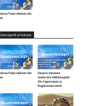
vierea Fiului văduvei din
in
Descoperă ortodoxia
vierea Fiului văduvei din
Despre minunea
in
vindecării slăbănogului
din Capernaum și
Rugăciunea inimii