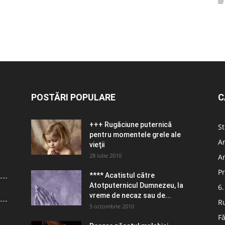
POSTĂRI POPULARE
C
+++ Rugăciune puternică
St
pentru momentele grele ale
Ar
vieţii
28 iulie 2010
Ar
Pr
**** Acatistul către
Atotputernicul Dumnezeu, la
6.
vreme de necaz sau de...
R
5 octombrie 2010
Fă