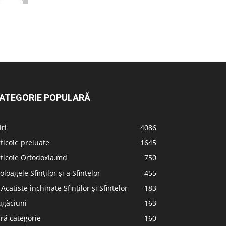
ATEGORIE POPULARĂ
iri
4086
ticole preluate
1645
ticole Ortodoxia.md
750
oloagele Sfinților și a Sfintelor
455
 Acatiste închinate Sfinților și Sfintelor
183
ugăciuni
163
ră categorie
160