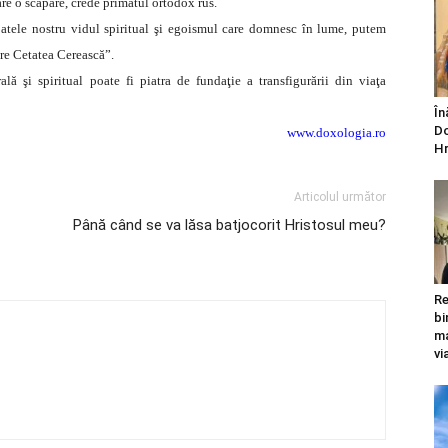
are o scăpare, crede primatul ortodox rus.
tele nostru vidul spiritual şi egoismul care domnesc în lume, putem
re Cetatea Cerească”.
lă şi spiritual poate fi piatra de fundaţie a transfigurării din viaţa
În
Do
www.doxologia.ro
Hr
Articolul următor
Până când se va lăsa batjocorit Hristosul meu?
Re
bi
ma
vi