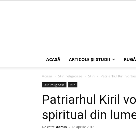
ACASĂ
ARTICOLE ŞI STUDII
RUGĂ
Acasă
Stiri religioase
Stiri
Patriarhul Kiril vorbe
Stiri religioase
Stiri
Patriarhul Kiril 
spiritual din lum
De către
admin
-
18 aprilie 2012