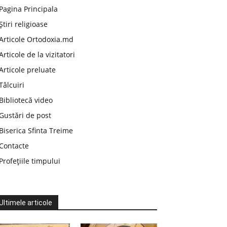
Pagina Principala
Știri religioase
Articole Ortodoxia.md
Articole de la vizitatori
Articole preluate
Tâlcuiri
Bibliotecă video
Gustări de post
Biserica Sfinta Treime
Contacte
Profețiile timpului
Ultimele articole