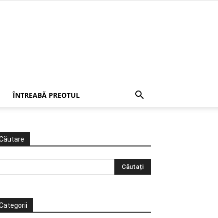
ÎNTREABĂ PREOTUL
Căutare
Categorii