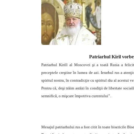
Patriarhul Kiril vorbe
Patriarhul Kirill al Moscovei şi a toată Rusia a felicit
preceptele creştine în lumea de azi. Ierarhul rus a atenţi
spiritul nostru, în contradicţie cu spiritul rău al acestui 
Pentru că, deşi trăim astăzi în condiţii de libertate socia
semnifică, o mişcare împotriva curentului”.
Mesajul patriarhului rus a fost citit în toate bisericile Bi