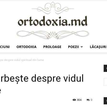
CIUNI
ORTODOXIA
PROLOAGE
POEZII
LĂCAŞURI
Ortodoxia.md
şte despre vidul spiritual din lume
vorbeşte despre vidul
e
804
0