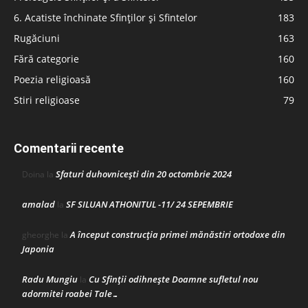
6. Acatiste închinate Sfinților și Sfintelor
183
Rugăciuni
163
Fără categorie
160
Poezia religioasă
160
Stiri religioase
79
Comentarii recente
Sfaturi duhovnicești din 20 octombrie 2024
Doina
la
amalad
SF SILUAN ATHONITUL -11/ 24 SEPEMBRIE
la
A început construcţia primei mănăstiri ortodoxe din
gheorghe
la
Japonia
Radu Mungiu
Cu Sfinții odihnește Doamne sufletul nou
la
adormitei roabei Tale…