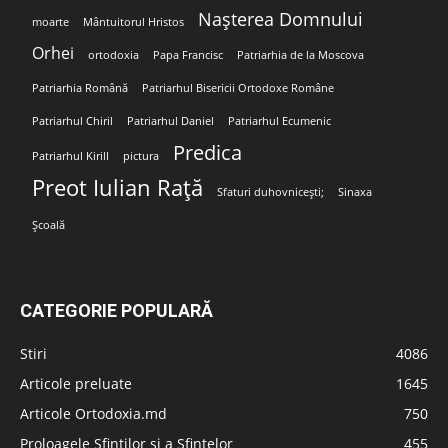
Nașterea Domnului
moarte
Mântuitorul Hristos
Orhei
ortodoxia
Papa Francisc
Patriarhia de la Moscova
Patriarhia Română
Patriarhul Bisericii Ortodoxe Române
Patriarhul Chiril
Patriarhul Daniel
Patriarhul Ecumenic
Predica
Patriarhul Kirill
pictura
Preot Iulian Rață
Sfaturi duhovnicești;
Sinaxa
Școală
CATEGORIE POPULARĂ
Stiri
4086
Articole preluate
1645
Articole Ortodoxia.md
750
Proloagele Sfinților și a Sfintelor
455