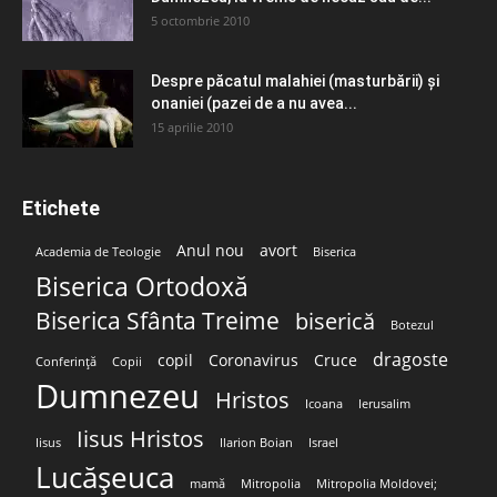
5 octombrie 2010
Despre păcatul malahiei (masturbării) şi
onaniei (pazei de a nu avea...
15 aprilie 2010
Etichete
Anul nou
avort
Academia de Teologie
Biserica
Biserica Ortodoxă
Biserica Sfânta Treime
biserică
Botezul
dragoste
copil
Coronavirus
Cruce
Conferință
Copii
Dumnezeu
Hristos
Icoana
Ierusalim
Iisus Hristos
Iisus
Ilarion Boian
Israel
Lucășeuca
mamă
Mitropolia
Mitropolia Moldovei;