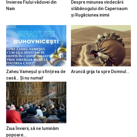
Învierea Fiului văduvei din
Despre minunea vindecării
Nain
slăbănogului din Capernaum
și Rugăciunea inimii
Zaheu Vameșul și sfințirea de
Aruncă grija ta spre Domnul…
casă… Și nu numai!
Ziua Învierii, să ne luminăm
popoare…