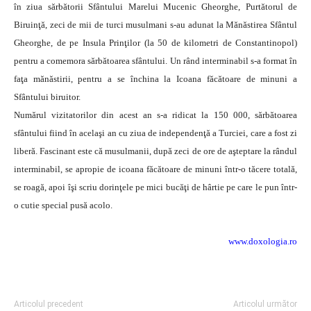
în ziua sărbătorii Sfântului Marelui Mucenic Gheorghe, Purtătorul de
Biruinţă, zeci de mii de turci musulmani s-au adunat la Mănăstirea Sfântul
Gheorghe, de pe Insula Prinţilor (la 50 de kilometri de Constantinopol)
pentru a comemora sărbătoarea sfântului.
Un rând interminabil s-a format în
faţa mănăstirii, pentru a se închina la Icoana făcătoare de minuni a
Sfântului biruitor.
Numărul vizitatorilor din acest an s-a ridicat la 150 000, sărbătoarea
sfântului fiind în acelaşi an cu ziua de independenţă a Turciei, care a fost zi
liberă. Fascinant este că musulmanii, după zeci de ore de aşteptare la rândul
interminabil, se apropie de icoana făcătoare de minuni într-o tăcere totală,
se roagă, apoi îşi scriu dorinţele pe mici bucăţi de hârtie pe care le pun într-
o cutie special pusă acolo.
www.doxologia.ro
Articolul precedent
Articolul următor