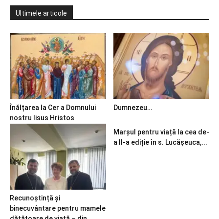
Ultimele articole
Înălțarea la Cer a Domnului
Dumnezeu…
nostru Iisus Hristos
Marșul pentru viață la cea de-
a II-a ediție în s. Lucășeuca,...
Recunoștință și
binecuvântare pentru mamele
dătătoare de viață – din