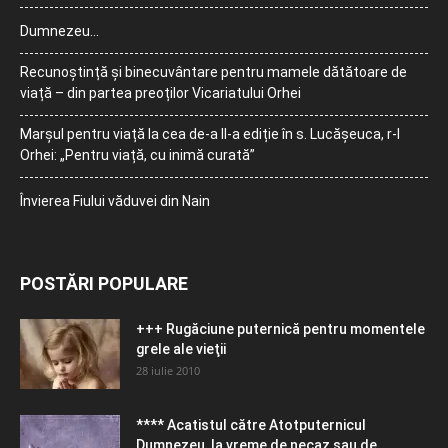
Dumnezeu…
Recunoștință și binecuvântare pentru mamele dătătoare de
viață – din partea preoților Vicariatului Orhei
Marșul pentru viață la cea de-a II-a ediție în s. Lucășeuca, r-l
Orhei: „Pentru viață, cu inimă curată”
Învierea Fiului văduvei din Nain
POSTĂRI POPULARE
+++ Rugăciune puternică pentru momentele
grele ale vieţii
28 iulie 2010
**** Acatistul către Atotputernicul
Dumnezeu, la vreme de necaz sau de...