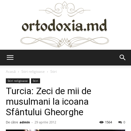
Ortodoxia.md
Acasă
Stiri religioase
Stiri
Stiri religioase
Stiri
Turcia: Zeci de mii de
musulmani la icoana
Sfântului Gheorghe
De către
admin
-
29 aprilie 2012
1564
0