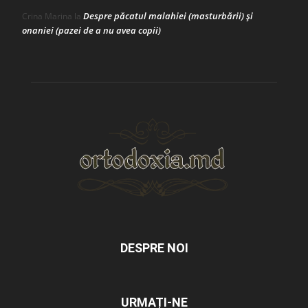
Despre păcatul malahiei (masturbării) şi
Crina Marina
la
onaniei (pazei de a nu avea copii)
DESPRE NOI
URMAȚI-NE