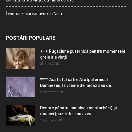
Orhei: „Pentru viață, cu inimă curată”
Învierea Fiului văduvei din Nain
POSTĂRI POPULARE
+++ Rugăciune puternică pentru momentele
grele ale vieţii
28 iulie 2010
**** Acatistul către Atotputernicul
Dumnezeu, la vreme de necaz sau de...
5 octombrie 2010
Despre păcatul malahiei (masturbării) şi
onaniei (pazei de a nu avea...
15 aprilie 2010