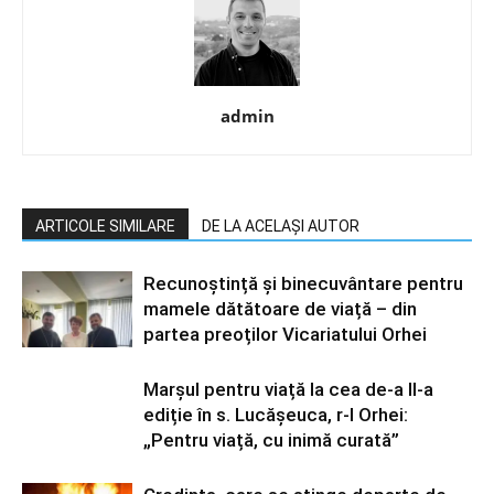
admin
ARTICOLE SIMILARE
DE LA ACELAȘI AUTOR
Recunoștință și binecuvântare pentru
mamele dătătoare de viață – din
partea preoților Vicariatului Orhei
Marșul pentru viață la cea de-a II-a
ediție în s. Lucășeuca, r-l Orhei:
„Pentru viață, cu inimă curată”