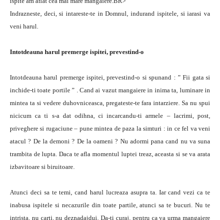
ispite am aflat cea mai mare mangaiere.BR>
Indrazneste, deci, si intareste-te in Domnul, indurand ispitele, si iarasi va
veni harul.
Intotdeauna harul premerge ispitei, prevestind-o
Intotdeauna harul premerge ispitei, prevestind-o si spunand : ” Fii gata si
inchide-ti toate portile ” . Cand ai vazut mangaiere in inima ta, luminare in
mintea ta si vedere duhovniceasca, pregateste-te fara intarziere. Sa nu spui
nicicum ca ti s-a dat odihna, ci incarcandu-ti armele – lacrimi, post,
priveghere si rugaciune – pune mintea de paza la simturi : in ce fel va veni
atacul ? De la demoni ? De la oameni ? Nu adormi pana cand nu va suna
trambita de lupta. Daca te afla momentul luptei treaz, aceasta si se va arata
izbavitoare si biruitoare.
Atunci deci sa te temi, cand harul lucreaza asupra ta. Iar cand vezi ca te
inabusa ispitele si necazurile din toate partile, atunci sa te bucuri. Nu te
intrista, nu carti, nu deznadajdui. Da-ti curaj, pentru ca va urma mangaiere