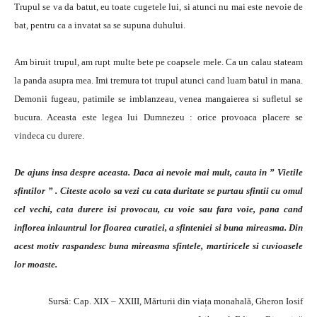
Trupul se va da batut, eu toate cugetele lui, si atunci nu mai este nevoie de
bat, pentru ca a invatat sa se supuna duhului.
Am biruit trupul, am rupt multe bete pe coapsele mele. Ca un calau stateam
la panda asupra mea. Imi tremura tot trupul atunci cand luam batul in mana.
Demonii fugeau, patimile se imblanzeau, venea mangaierea si sufletul se
bucura. Aceasta este legea lui Dumnezeu : orice provoaca placere se
vindeca cu durere.
De ajuns insa despre aceasta. Daca ai nevoie mai mult, cauta in ” Vietile
sfintilor ” . Citeste acolo sa vezi cu cata duritate se purtau sfintii cu omul
cel vechi, cata durere isi provocau, cu voie sau fara voie, pana cand
inflorea inlauntrul lor floarea curatiei, a sfinteniei si buna mireasma. Din
acest motiv raspandesc buna mireasma sfintele, martiricele si cuvioasele
lor moaste.
Sursă: Cap. XIX – XXIII, Mărturii din viața monahală, Gheron Iosif