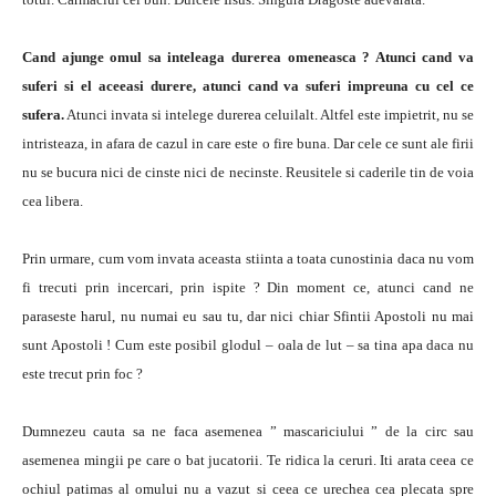
Cand ajunge omul sa inteleaga durerea omeneasca ?
Atunci cand va
suferi si el aceeasi durere, atunci cand va suferi impreuna cu cel ce
sufera.
Atunci invata si intelege durerea celuilalt. Altfel este impietrit, nu se
intristeaza, in afara de cazul in care este o fire buna. Dar cele ce sunt ale firii
nu se bucura nici de cinste nici de necinste. Reusitele si caderile tin de voia
cea libera.
Prin urmare, cum vom invata aceasta stiinta a toata cunostinia daca nu vom
fi trecuti prin incercari, prin ispite ? Din moment ce, atunci cand ne
paraseste harul, nu numai eu sau tu, dar nici chiar Sfintii Apostoli nu mai
sunt Apostoli ! Cum este posibil glodul – oala de lut – sa tina apa daca nu
este trecut prin foc ?
Dumnezeu cauta sa ne faca asemenea ” mascariciului ” de la circ sau
asemenea mingii pe care o bat jucatorii. Te ridica la ceruri. Iti arata ceea ce
ochiul patimas al omului nu a vazut si ceea ce urechea cea plecata spre