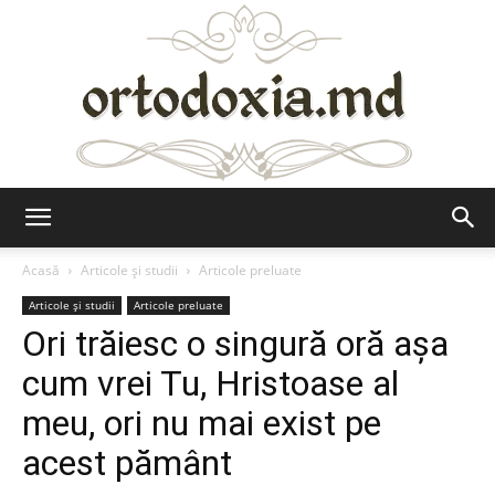
Ortodoxia.md
Acasă
Articole şi studii
Articole preluate
Articole şi studii
Articole preluate
Ori trăiesc o singură oră așa
cum vrei Tu, Hristoase al
meu, ori nu mai exist pe
acest pământ