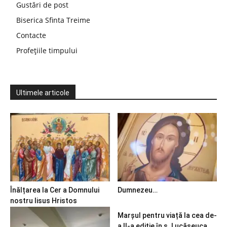
Gustări de post
Biserica Sfinta Treime
Contacte
Profețiile timpului
Ultimele articole
Înălțarea la Cer a Domnului
Dumnezeu…
nostru Iisus Hristos
Marșul pentru viață la cea de-
a II-a ediție în s. Lucășeuca,...