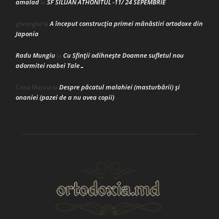
amalad
SF SILUAN ATHONITUL -11/ 24 SEPEMBRIE
la
A început construcţia primei mănăstiri ortodoxe din
gheorghe
la
Japonia
Radu Mungiu
Cu Sfinții odihnește Doamne sufletul nou
la
adormitei roabei Tale…
Despre păcatul malahiei (masturbării) şi
Crina Marina
la
onaniei (pazei de a nu avea copii)