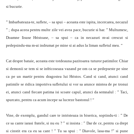
si bucurie.
” Imbarbateaza-te, suflete, – sa spui – aceasta este ispita, incercarea, necazul
” ; dupa aceea pentru multe zile vei avea pace, bucurie si har. ” Multumesc,
Doamne Iisuse Hristoase, – sa spui – ca in necazuri m-ai crescut si
pedepsindu-ma m-ai indrumat pe mine si ai adus la liman sufletul meu. “
Cat despre bataie, aceasta este totdeauna pazitoarea tuturor patimilor. Chiar
si demonii se tem si se infricoseaza vazand pe om ca se pedepseste pe sine
ca pe un martir pentru dragostea lui Hristos. Cand si cand, atunci cand
patimile se ridica impotriva sufletului si vor sa arunce mintea de pe tronui
ei, atunci cand fiecare patima isi scoate capul, atunci da semnalul : ” Taci,
spurcato, pentru ca acum incepe sa lucreze bastonul ! “
Vine, de exemplu, gandul care te intristeaza in biserica, soptindu-ti : ” De
ce sa cante iarasi fratele, si nu eu ? ” si insista : ” Dar de ce, pentru ca drept
si cinstit era ca eu sa cant ! ” Tu sa spui : ” Diavole, lasa-ma !” si pune