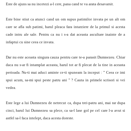
Este de ajuns sa nu incetezi a-l cere, pana cand te va arata desavarsit.
Este bine stiut ca atunci cand un om supus patimilor invata pe un alt om
care se afla sub patimi, harul pleaca fara intarziere de la primul si acesta
cade intru ale sale. Pentru ca nu i s-a dat aceasta ascultare inainte de a
infaptui cu sine ceea ce invata.
Dar nu este aceasta singura cauza pentru care te-a parasit Dumnezeu. Chiar
daca nu s-ar fi intamplat aceasta, harul tot ar fi plecat de la tine in aceasta
perioada. Nu-ti mai aduci aminte ce-ti spuneam la inceput : ” Ceea ce imi
spui acum, sa-mi spui peste patru ani ” ? Cauta in primele scrisori si vei
vedea.
Este lege a lui Dumnezeu de netrecut ca, dupa trei-patru ani, mai rar dupa
cinci, harul lui Dumnezeu sa plece, ca sa-l lase gol pe cel care l-a avut si
astfel sa-l faca intelept, daca acesta doreste.