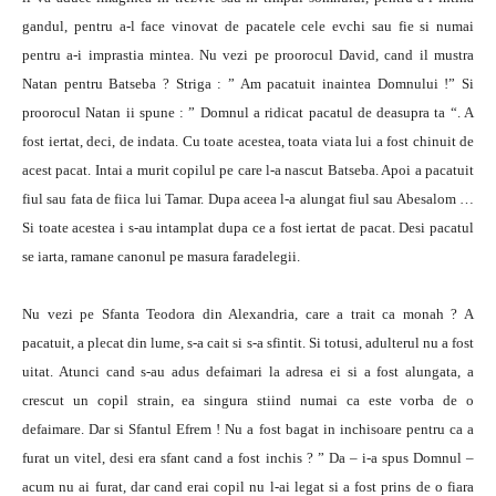
gandul, pentru a-l face vinovat de pacatele cele evchi sau fie si numai
pentru a-i imprastia mintea. Nu vezi pe proorocul David, cand il mustra
Natan pentru Batseba ? Striga : ” Am pacatuit inaintea Domnului !” Si
proorocul Natan ii spune : ” Domnul a ridicat pacatul de deasupra ta “. A
fost iertat, deci, de indata. Cu toate acestea, toata viata lui a fost chinuit de
acest pacat. Intai a murit copilul pe care l-a nascut Batseba. Apoi a pacatuit
fiul sau fata de fiica lui Tamar. Dupa aceea l-a alungat fiul sau Abesalom …
Si toate acestea i s-au intamplat dupa ce a fost iertat de pacat. Desi pacatul
se iarta, ramane canonul pe masura faradelegii.
Nu vezi pe Sfanta Teodora din Alexandria, care a trait ca monah ? A
pacatuit, a plecat din lume, s-a cait si s-a sfintit. Si totusi, adulterul nu a fost
uitat. Atunci cand s-au adus defaimari la adresa ei si a fost alungata, a
crescut un copil strain, ea singura stiind numai ca este vorba de o
defaimare. Dar si Sfantul Efrem ! Nu a fost bagat in inchisoare pentru ca a
furat un vitel, desi era sfant cand a fost inchis ? ” Da – i-a spus Domnul –
acum nu ai furat, dar cand erai copil nu l-ai legat si a fost prins de o fiara