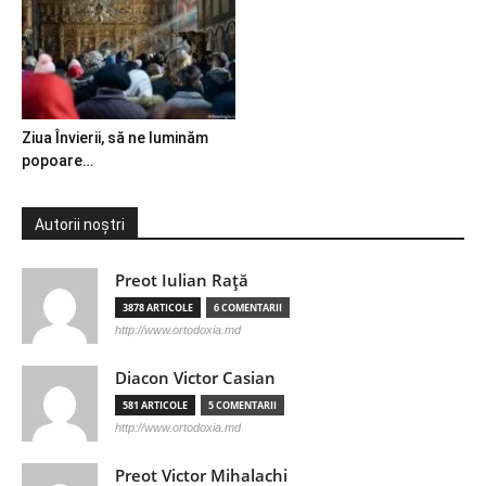
Ziua Învierii, să ne luminăm
popoare…
Autorii noștri
Preot Iulian Raţă
3878 ARTICOLE
6 COMENTARII
http://www.ortodoxia.md
Diacon Victor Casian
581 ARTICOLE
5 COMENTARII
http://www.ortodoxia.md
Preot Victor Mihalachi