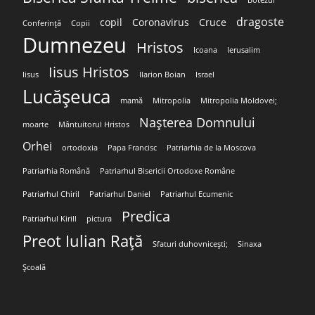
Botezul
dragoste
copil
Coronavirus
Cruce
Conferință
Copii
Dumnezeu
Hristos
Icoana
Ierusalim
Iisus Hristos
Iisus
Ilarion Boian
Israel
Lucășeuca
mamă
Mitropolia
Mitropolia Moldovei;
Nașterea Domnului
moarte
Mântuitorul Hristos
Orhei
ortodoxia
Papa Francisc
Patriarhia de la Moscova
Patriarhia Română
Patriarhul Bisericii Ortodoxe Române
Patriarhul Chiril
Patriarhul Daniel
Patriarhul Ecumenic
Predica
Patriarhul Kirill
pictura
Preot Iulian Rață
Sfaturi duhovnicești;
Sinaxa
Școală