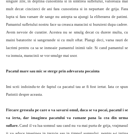
singure zile, in deplina cunostinta si in simtirea sufletului, valoreaza mai
mult decat cincizeci de ani fara cunostinta si in nepurtare de grija. Fara
lupta si fara varsare de sange nu astepta sa ajungi la eliberarea de patimi.
Pamantul sufletului nostru face sa creasca maracini si buruieni dupa cadere.
Avem nevoie de curatire. Acestea nu se smulg decat cu durere multa, cu
maini batatorite si sangerande si cu mult oftat. Plangi deci, varsa rauri de
lacrimi pentru ca sa se inmoaie pamantul inimii tale. Si cand pamantul se
va inmuia, maracinii se vor smulge mai usor.
Pacatul mare sau mic se sterge prin adevarata pocainta
Imi scrii indoindu-te de faptul ca pacatul tau ar fi fost iertat. Iata ce spun
Parintii despre aceasta.
Fiecare greseala pe care o va savarsi omul, daca se va pocai, pacatul i se
va ierta, dar imaginea pacatului va ramane pana la cea din urma
suflare.
Cand il va lua somnul sau cand nu va mai purta de grija, vrajmasul
ii va aduce imaginea in trezvie sau in timpul somnului, pentru a-i intina