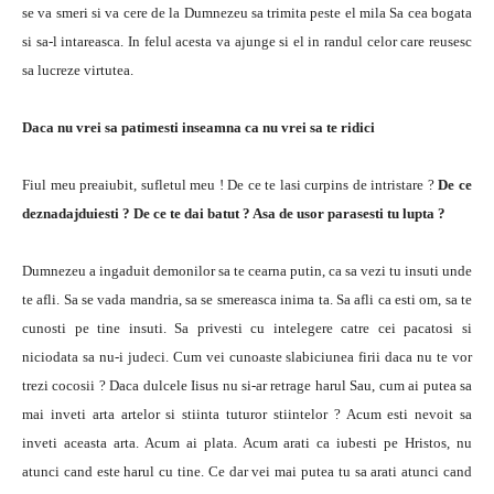
se va smeri si va cere de la Dumnezeu sa trimita peste el mila Sa cea bogata
si sa-l intareasca. In felul acesta va ajunge si el in randul celor care reusesc
sa lucreze virtutea.
Daca nu vrei sa patimesti inseamna ca nu vrei sa te ridici
Fiul meu preaiubit, sufletul meu ! De ce te lasi curpins de intristare ?
De ce
deznadajduiesti ? De ce te dai batut ? Asa de usor parasesti tu lupta ?
Dumnezeu a ingaduit demonilor sa te cearna putin, ca sa vezi tu insuti unde
te afli. Sa se vada mandria, sa se smereasca inima ta. Sa afli ca esti om, sa te
cunosti pe tine insuti. Sa privesti cu intelegere catre cei pacatosi si
niciodata sa nu-i judeci. Cum vei cunoaste slabiciunea firii daca nu te vor
trezi cocosii ? Daca dulcele Iisus nu si-ar retrage harul Sau, cum ai putea sa
mai inveti arta artelor si stiinta tuturor stiintelor ? Acum esti nevoit sa
inveti aceasta arta. Acum ai plata. Acum arati ca iubesti pe Hristos, nu
atunci cand este harul cu tine. Ce dar vei mai putea tu sa arati atunci cand