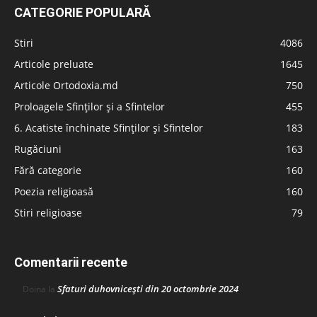
CATEGORIE POPULARĂ
Stiri
4086
Articole preluate
1645
Articole Ortodoxia.md
750
Proloagele Sfinților și a Sfintelor
455
6. Acatiste închinate Sfinților și Sfintelor
183
Rugăciuni
163
Fără categorie
160
Poezia religioasă
160
Stiri religioase
79
Comentarii recente
Sfaturi duhovnicești din 20 octombrie 2024
Doina
la