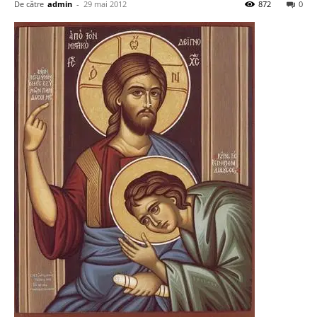
De către
admin
-
29 mai 2012
872
0