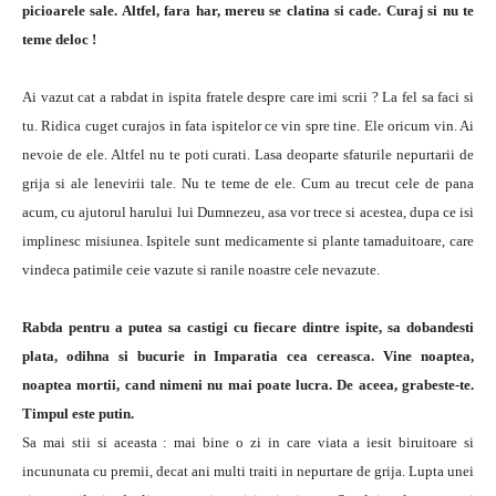
picioarele sale. Altfel, fara har, mereu se clatina si cade. Curaj si nu te
teme deloc !
Ai vazut cat a rabdat in ispita fratele despre care imi scrii ? La fel sa faci si
tu. Ridica cuget curajos in fata ispitelor ce vin spre tine. Ele oricum vin. Ai
nevoie de ele. Altfel nu te poti curati. Lasa deoparte sfaturile nepurtarii de
grija si ale lenevirii tale. Nu te teme de ele. Cum au trecut cele de pana
acum, cu ajutorul harului lui Dumnezeu, asa vor trece si acestea, dupa ce isi
implinesc misiunea. Ispitele sunt medicamente si plante tamaduitoare, care
vindeca patimile ceie vazute si ranile noastre cele nevazute.
Rabda pentru a putea sa castigi cu fiecare dintre ispite, sa dobandesti
plata, odihna si bucurie in Imparatia cea cereasca. Vine noaptea,
noaptea mortii, cand nimeni nu mai poate lucra. De aceea, grabeste-te.
Timpul este putin.
Sa mai stii si aceasta : mai bine o zi in care viata a iesit biruitoare si
incununata cu premii, decat ani multi traiti in nepurtare de grija. Lupta unei