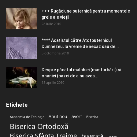
+++ Rugăciune puternică pentru momentele
grele ale vieţii
28 iulie 2010
**** Acatistul către Atotputernicul
Dumnezeu, la vreme de necaz sau de...
5 octombrie 2010
Despre păcatul malahiei (masturbării) şi
onaniei (pazei de a nu avea...
15 aprilie 2010
Etichete
Anul nou
avort
Academia de Teologie
Biserica
Biserica Ortodoxă
Biserica Sfânta Treime
biserică