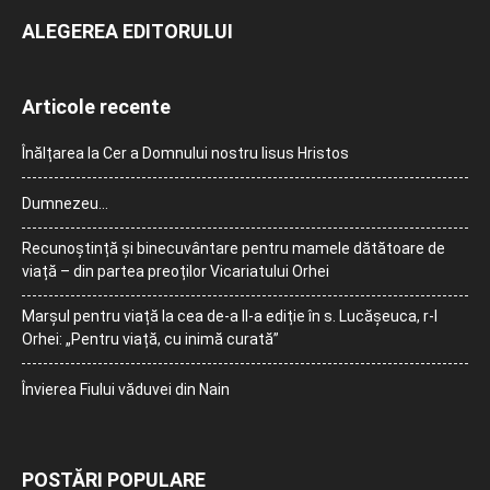
ALEGEREA EDITORULUI
Articole recente
Înălțarea la Cer a Domnului nostru Iisus Hristos
Dumnezeu…
Recunoștință și binecuvântare pentru mamele dătătoare de
viață – din partea preoților Vicariatului Orhei
Marșul pentru viață la cea de-a II-a ediție în s. Lucășeuca, r-l
Orhei: „Pentru viață, cu inimă curată”
Învierea Fiului văduvei din Nain
POSTĂRI POPULARE