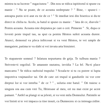
mintea ta sa lucreze ” rugaciunea ” . Din nou se ridica ispititorul si spune cu
manie : ” Nu se poate, de ce aceasta nedreptate ? ” Bine, – spune-i –
asteapta putin si-ti arat eu tie de ce ! ” Si imediat iesi din biserica si du-te
direct in chilia ta. Acolo, ia batul si spune cu manie : ” Iata de ce, diavole !
Pentru aceasta. Aceasta este dreptatea pe care o ceri. Primeste ” . Si, dupa ce
lovesti peste trupul tau, sa spui ca pentru Hristos suferi aceasta durere.
Atunci, demonul va pleca infricosat si va veni Hristos, te vei umple de
mangaiere, patima te va slabi si vei invata arta biruintei.
Te stapaneste somnul ? Inlatura nepurtarea de grija. Te tulbura mania ?
Striveste-ti orgoliul. Te amaraste rautatea, invidia ? La fel. Nu-ti place
mancarea ? Se ridica razboiul trupului ? Scoala-te si tu cu putere si lupta
impotriva vrajmasilor tai. Ori de cate ori trupul si gandurile isi vor cere
dreptui lor si vor intreba ” de ce ? ” , solutia este batul. ” Ori traiesc o
singura ora asa cum vrei Tu, Hristoase al meu, ori nu mai exist pe acest
pamant. ” Astfel sa plangi si sa jelesti, si va veni mila Domnului. Patimile se
vor linisti si te vei impaca cu tine insuti, cu Dumnezeu si cu intreaga zidire.