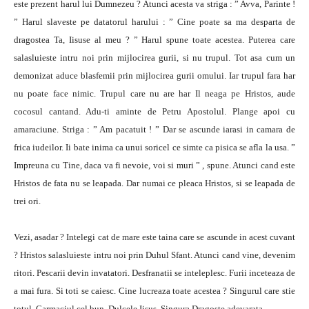
este prezent harul lui Dumnezeu ? Atunci acesta va striga : ” Avva, Parinte !
” Harul slaveste pe datatorul harului : ” Cine poate sa ma desparta de
dragostea Ta, Iisuse al meu ? ” Harul spune toate acestea. Puterea care
salasluieste intru noi prin mijlocirea gurii, si nu trupul. Tot asa cum un
demonizat aduce blasfemii prin mijlocirea gurii omului. Iar trupul fara har
nu poate face nimic. Trupul care nu are har Il neaga pe Hristos, aude
cocosul cantand. Adu-ti aminte de Petru Apostolul. Plange apoi cu
amaraciune. Striga : ” Am pacatuit ! ” Dar se ascunde iarasi in camara de
frica iudeilor. Ii bate inima ca unui soricel ce simte ca pisica se afla la usa. ”
Impreuna cu Tine, daca va fi nevoie, voi si muri ” , spune. Atunci cand este
Hristos de fata nu se leapada. Dar numai ce pleaca Hristos, si se leapada de
trei ori.
Vezi, asadar ? Intelegi cat de mare este taina care se ascunde in acest cuvant
? Hristos salasluieste intru noi prin Duhul Sfant. Atunci cand vine, devenim
ritori. Pescarii devin invatatori. Desfranatii se inteleplesc. Furii inceteaza de
a mai fura. Si toti se caiesc. Cine lucreaza toate acestea ? Singurul care stie
totul. Carmaciul cel bun. Dulcele Iisus. Singura Dragoste adevarata.