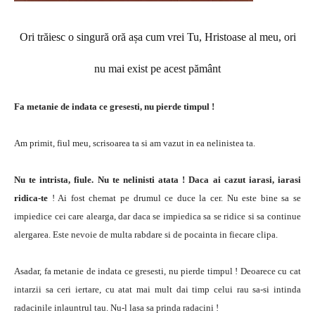
Ori trăiesc o singură oră așa cum vrei Tu, Hristoase al meu, ori
nu mai exist pe acest pământ
Fa metanie de indata ce gresesti, nu pierde timpul !
Am primit, fiul meu, scrisoarea ta si am vazut in ea nelinistea ta.
Nu te intrista, fiule. Nu te nelinisti atata ! Daca ai cazut iarasi, iarasi
ridica-te
! Ai fost chemat pe drumul ce duce la cer. Nu este bine sa se
impiedice cei care alearga, dar daca se impiedica sa se ridice si sa continue
alergarea. Este nevoie de multa rabdare si de pocainta in fiecare clipa.
Asadar, fa metanie de indata ce gresesti, nu pierde timpul ! Deoarece cu cat
intarzii sa ceri iertare, cu atat mai mult dai timp celui rau sa-si intinda
radacinile inlauntrul tau. Nu-l lasa sa prinda radacini !