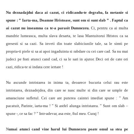
Nu deznadajdui daca ai cazut, ci ridicandu-te degraba, fa metanie si
spune : ” Iarta-ma, Doamne Hristoase, sunt om si sunt slab ” . Faptul ca
ai cazut nu inseamna ca te-a parasit Dumnezeu.
Ci, pentru ca ai multa
mandrie lumeasca, multa slava desarta, te lasa Mantuitorui Hristos ca sa
gresesti si sa cazi. Sa inveti din toate slabiciunile tale, sa le simti pe
propria-ti piele si sa ai apoi ingaduinta si rabdare cu cei care cad. Sa nu mai
judeci pe frati atunci cand cad, ci sa le sari in ajutor. Deci ori de cate ori
cazi, ridica-te si indata cere iertare !
Nu ascunde intristarea in inima ta, deoarece bucuria celui rau este
intristarea, deznadejdea, din care se nasc multe si din care se umple de
amaraciune sufletul. Cei care are puterea caintei imediat spune : ” Am
pacatuit, Parinte, iarta-ma ! ” Si astfel alunga intristarea. ” Sunt om slab –
spune -, ce sa fac ? ” Intr-adevar, asa este, fiul meu. Curaj !
N
umai atunci cand vine harul lui Dumnezeu poate omul sa stea pe