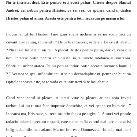
Nu te intrista, deci. Este pentru toti acest pahar. Citeste despre Sfantul
Andrei, cel nebun pentru Hristos, ca sa vezi ce spunea cand ii dadea
Hristos paharul amar. Acesta este pentru toti, fiecaruia pe masura lui.
Indura lantul lui Hristos. Tine gura strans inchisa si sa nu scoti nici un
cuvant. Fa-ti curaj, spunand : ” De ce te intristezi, suflete ? De ce esti abatut
? Nu ti s-a facut nici un rau. A plecat Hristos pentru putin, dar va veni din
nou. Intarzie putin pentru ca voieste sa te invete rabdarea si smerenia.
Sfintii au suferit atatea. Tu nu poti sa induri putin aceasta lucrare a harului
? ” Acestea sa spui sufletului tau si sa nu deznadajduiesti, pentru ca bucuria
ispitelor aceasta este, sa te vada ca te intristezi si te lasi abatut.
Cand vine harul si pleaca, si iarasi vine si pleaca, atunci abia inveti
razboiul si nu-ti mai face impresie deosebita, ci vei spune cu bucurie : ”
Incearca-ma, Hristoase, si trece-ma prin foc ca pe argint ” . Atunci vei prinde
radacini adanci, precum copacii, care cu cat sufla vantul mai tare cu atat isi
infig radacinile mai adanc. Martor imi este Dumnezeu : in cele mai mari