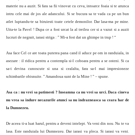
materie nu a auzit. Si fara sa fii vinovat cu ceva, intoarce foaia si te arunca
intru cele mai de jos ale adancului. Si se bucura sa te vada ca pe un bun
atlet luptandu-te sa biruiesti toate cetele demonilor. Dar lasa-ma pe mine.
Uita-te la Pavel ! Dupa ce a fost urcat la al treilea cer si a vazut si a auzit
lucruri de negrait, iarasi striga : ” Mi-a fost dat un ghimpe in trup ! “
Asa face Cel ce are toata puterea pana cand il aduce pe om in randuiala, in
asezare : il ridica pentru a contempla si-l coboara pentru a se osteni. Si ca
sa-i devina cunoscute si una si cealalta, fara sa-l mai impresioneze
schimbarile obisnuite. ” Amandoua sunt de la Mine ! ” – spune.
Asa ca : nu vrei sa patimesti ? Inseamna ca nu vrei sa urci. Daca cineva
nu vrea sa indure necazurile atunci sa nu indrazneasca sa ceara har de
la Dumnezeu.
De aceea ti-a luat harul, pentru a deveni intelept. Va veni din nou. Nu te va
lasa. Este randuiala lui Dumnezeu. Dar iarasi va pleca. Si iarasi va veni.