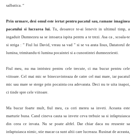
salbatica. “
Prin urmare, desi omul este iertat pentru pacatul sau, ramane imaginea
pacatului si lucrarea lui.
Tu, deoarece te-ai lenevit in ultimul timp, a
ingaduit Dumnezeu sa se intoarca ispita pentru a te trezi. Asa ca , scoala-te
si striga : ” Fiul lui David, vreau sa vad ” si se va arata Iisus, Datatorul de
lumina, trimitandu-ti lumina pocaintei si a cunostintei dumnezeiesti.
Fiul meu, nu ma intristez pentru cele trecute, ci ma bucur pentru cele
viitoare. Cel mai mic se binecuvinteaza de catre cel mai mare, iar pacatul
mic sau mare se sterge prin pocainta cea adevarata. Deci nu te uita inapoi,
ci tinde spre cele viitoare.
Ma bucur foarte mult, fiul meu, ca ceri mereu sa inveti. Aceasta este
marturie buna. Cand cineva cauta sa invete ceva trebuie sa si infaptuiasca
din ceea ce invata. Nu se poate altfel. Dar chiar daca nu reuseste sa
infaptuiasca nimic, stie macar ca sunt altii care lucreaza. Rusinat de aceasta,