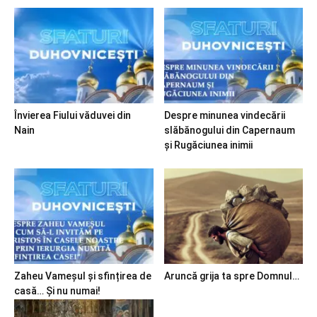
Învierea Fiului văduvei din
Despre minunea vindecării
Nain
slăbănogului din Capernaum
și Rugăciunea inimii
Zaheu Vameșul și sfințirea de
Aruncă grija ta spre Domnul…
casă… Și nu numai!