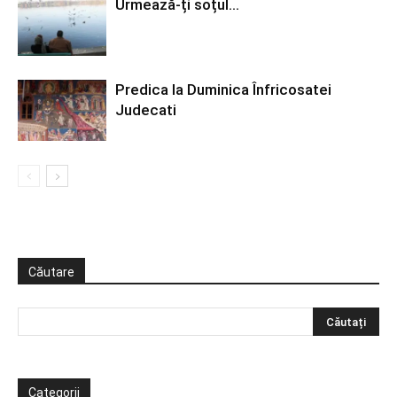
Urmează-ți soțul…
Predica la Duminica Înfricosatei
Judecati
Căutare
Categorii