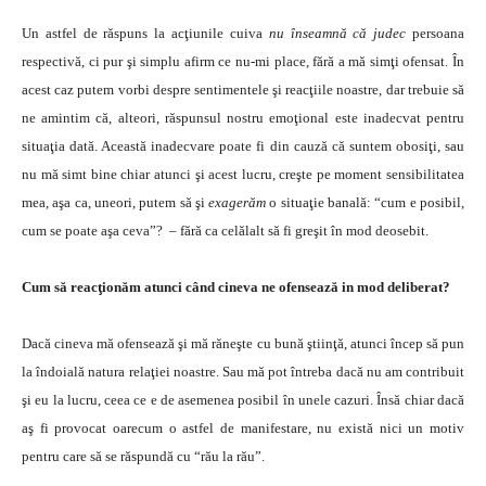
Un astfel de răspuns la acţiunile cuiva
nu înseamnă că judec
persoana
respectivă, ci pur şi simplu afirm ce nu-mi place, fără a mă simţi ofensat. În
acest caz putem vorbi despre sentimentele şi reacţiile noastre, dar trebuie să
ne amintim că, alteori, răspunsul nostru emoţional este inadecvat pentru
situaţia dată. Această inadecvare poate fi din cauză că suntem obosiţi, sau
nu mă simt bine chiar atunci şi acest lucru, creşte pe moment sensibilitatea
mea, aşa ca, uneori, putem să şi
exagerăm
o situaţie banală: “cum e posibil,
cum se poate aşa ceva”? – fără ca celălalt să fi greşit în mod deosebit.
Cum să reacţionăm atunci când cineva ne ofensează in mod deliberat?
Dacă cineva mă ofensează şi mă răneşte cu bună ştiinţă, atunci încep să pun
la îndoială natura relaţiei noastre. Sau mă pot întreba dacă nu am contribuit
şi eu la lucru, ceea ce e de asemenea posibil în unele cazuri. Însă chiar dacă
aş fi provocat oarecum o astfel de manifestare, nu există nici un motiv
pentru care să se răspundă cu “rău la rău”.