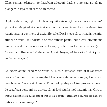
Când suntem ofensaţi, ne întrebăm adeseori dacă e bine sau nu să ne
plângem în faţa celui care ne ofensează.
Depinde de situaţie şi de cât de apropiată este relaţia mea cu acea persoană
şi dacă am de gând să continui să comunic cu ea. Acest lucru va determina
reacţia mea la cuvintele şi acţiunile sale. Dacă vreau să continuăm relaţia,
atunci
ar trebui să-i comunic
ce este dureros pentru mine, care cuvinte mă
rănesc, sau de ce nu reacţionez. Desigur, trebuie să facem acest
aserţiuni
într-un mod limpede (
mă
deranjează,
mă
răneşte,
mă
face să
mă
simt prost,
eu
detest asta, etc).
Ce facem atunci când vine vorba de lucruri serioase, cum ar fi sănătatea
noastră? Iată un exemplu simplu. O persoană stă lângă mine,şi, fără a cere
permisiunea, începe să fumeze. Fumul obişnuieşte să îmi provoace dureri
de cap. Acea persoană nu doreşte să-mi facă rău. în mod intenţionat. Oare ar
trebui să stau şi să sufăr sau ar trebui să-l spun: “ştiţi, am o durere de cap, aţi
putea să nu mai fumaţi”?