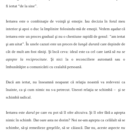
fi iertat “de la sine”.
Iertarea este o combinaţie de voinţă şi emoţie. Iau decizia în forul meu
interior şi apoi o duc la împlinire folosindu-mă de emoţii. Vedem aşadar că
iertarea este un proces gradual şi nu o chestiune rapidă de genul: “am iertat
şi am uitat”. În unele cazuri este un proces de
lungă durată
care depinde de
cât de mult am fost răniţi. Şi încă ceva: ideal este ca cel care iartă
să nu se
aştepte la reciprocitate
. Şi nici la o reconciliere automată sau o
îmbunătăţire a comunicării cu cealaltă persoană.
Dacă am iertat, nu înseamnă neaparat că relaţia noastră va redeveni ca
înainte, ca şi cum nimic nu s-a petrecut. Uneori relaţia se schimbă – şi se
schimbă radical.
Iertarea este
darul
pe care eu pot să îl ofer altcuiva. Şi îl ofer fără a aştepta
nimic în schimb. Dar oare asta ne dorim? Noi ne-am aştepta ca celălalt să se
schimbe, să-şi remedieze greşelile, să se căiască. Dar nu, aceste aspecte
nu