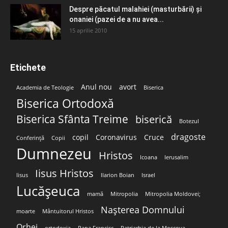
Despre păcatul malahiei (masturbării) şi
onaniei (pazei de a nu avea...
15 aprilie 2010
Etichete
Anul nou
avort
Academia de Teologie
Biserica
Biserica Ortodoxă
Biserica Sfânta Treime
biserică
Botezul
dragoste
copil
Coronavirus
Cruce
Conferință
Copii
Dumnezeu
Hristos
Icoana
Ierusalim
Iisus Hristos
Iisus
Ilarion Boian
Israel
Lucășeuca
mamă
Mitropolia
Mitropolia Moldovei;
Nașterea Domnului
moarte
Mântuitorul Hristos
Orhei