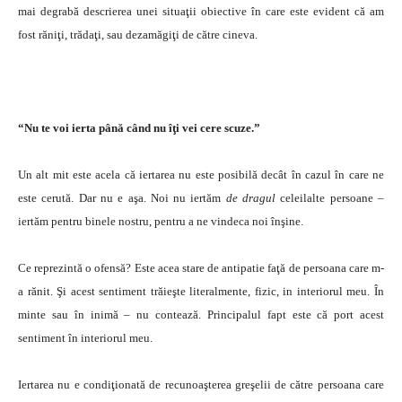
mai degrabă descrierea unei situaţii obiective în care este evident că am
fost răniţi, trădaţi, sau dezamăgiţi de către cineva.
“Nu te voi ierta până când nu îţi vei cere scuze.”
Un alt mit este acela că iertarea nu este posibilă decât în cazul în care ne
este cerută. Dar nu e aşa. Noi nu iertăm
de dragul
celeilalte persoane –
iertăm pentru binele nostru, pentru a ne vindeca noi înşine.
Ce reprezintă o ofensă? Este acea stare de antipatie faţă de persoana care m-
a rănit. Şi acest sentiment trăieşte literalmente, fizic, in interiorul meu. În
minte sau în inimă – nu contează. Principalul fapt este că port acest
sentiment în interiorul meu.
Iertarea nu e condiţionată de recunoaşterea greşelii de către persoana care