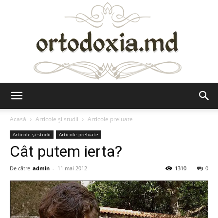
Ortodoxia.md
Acasă
Articole şi studii
Articole preluate
Articole şi studii
Articole preluate
Cât putem ierta?
De către
admin
-
11 mai 2012
1310
0