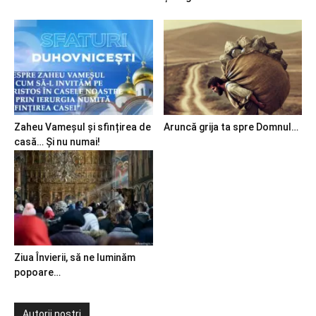
Zaheu Vameșul și sfințirea de
Aruncă grija ta spre Domnul…
casă… Și nu numai!
Ziua Învierii, să ne luminăm
popoare…
Autorii noștri