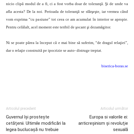
nicio clipă modul de a fi, ci a fost vorba doar de toleranţă. Şi de unde va
afla acesta? De la noi. Perioada de toleranţă se sfârşeşte, iar vremea când
vom exprima “cu pasiune” tot ceea ce am acumulat în interior se apropie.
Pentru celălalt, acel moment este teribil de şocant şi dezamăgitor.
Ni se poate părea la început că e mai bine să suferim, “de dragul relaţiei”,
dar o relaţie construită pe ipocrizie se auto- distruge treptat.
biserica-boras.se
Articolul precedent
Articolul următor
Guvernul îşi prosteşte
Europa si valorile ei:
cetăţenii. Ultimile modificări la
anticreşinism şi revoluţie
legea buclucaşă nu trebuie
sexuală