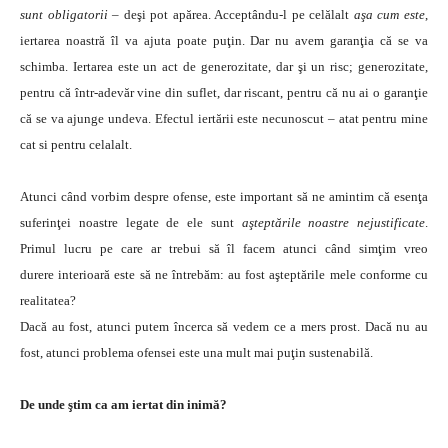
sunt obligatorii
– deşi pot apărea. Acceptându-l pe celălalt
aşa cum este
,
iertarea noastră îl va ajuta poate puţin. Dar nu avem garanţia că se va
schimba. Iertarea este un act de generozitate, dar şi un risc; generozitate,
pentru că într-adevăr vine din suflet, dar riscant, pentru că nu ai o garanţie
că se va ajunge undeva. Efectul iertării este necunoscut – atat pentru mine
cat si pentru celalalt.
Atunci când vorbim despre ofense, este important să ne amintim că esenţa
suferinţei noastre legate de ele sunt
aşteptările noastre nejustificate
.
Primul lucru pe care ar trebui să îl facem atunci când simţim vreo
durere interioară este să ne întrebăm: au fost aşteptările mele conforme cu
realitatea?
Dacă au fost, atunci putem încerca să vedem ce a mers prost. Dacă nu au
fost, atunci problema ofensei este una mult mai puţin sustenabilă.
De unde ştim ca am iertat din inimă?