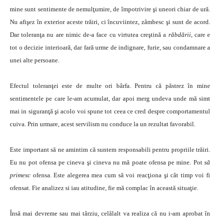
mine sunt sentimente de nemulţumire, de împotrivire şi uneori chiar de ură.
Nu afişez în exterior aceste trăiri, ci încuviintez, zâmbesc şi sunt de acord.
Dar toleranţa nu are nimic de-a face cu virtutea creştină a
răbdării
, care e
tot o decizie interioară, dar fară urme de indignare, furie, sau condamnare a
unei alte persoane.
Efectul toleranţei este de multe ori bârfa. Pentru că păstrez în mine
sentimentele pe care le-am acumulat, dar apoi merg undeva unde mă simt
mai in siguranţă şi acolo voi spune tot ceea ce cred despre comportamentul
cuiva. Prin urmare, acest servilism nu conduce la un rezultat favorabil.
Este important să ne amintim că suntem responsabili pentru propriile trăiri.
Eu nu pot ofensa pe cineva şi cineva nu mă poate ofensa pe mine. Pot
să
primesc
ofensa. Este alegerea mea cum să voi reacţiona şi cât timp voi fi
ofensat. Fie analizez si iau atitudine, fie mă complac în această situaţie.
Însă mai devreme sau mai târziu, celălalt va realiza că nu i-am aprobat în