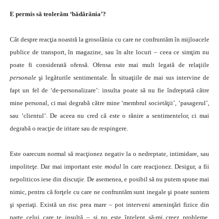
E permis să teolerăm ‘bădărănia’?
Cât despre reacţia noastră la grosolănia cu care ne confruntăm în mijloacele
publice de transport, în magazine, sau în alte locuri – ceea ce simţim nu
poate fi considerată ofensă. Ofensa este mai mult legată de relaţiile
personale
şi legăturile sentimentale. În situaţiile de mai sus intervine de
fapt un fel de ‘de-personalizare’: insulta poate să nu fie îndreptată către
mine personal, ci mai degrabă către mine ‘membrul societăţii’, ‘pasagerul’,
sau ‘clientul’. De aceea nu cred că este o rănire a sentimentelor, ci mai
degrabă o reacţie de iritare sau de respingere.
Este oarecum normal să reacţionez negativ la o nedreptate, intimidare, sau
impoliteţe. Dar mai important este
modul
în care reacţionez. Desigur, a fii
nepoliticos iese din discuţie. De asemenea, e posibil să nu putem spune mai
nimic, pentru că forţele cu care ne confruntăm sunt inegale şi poate suntem
şi speriaţi. Există un risc prea mare – pot interveni ameninţări fizice din
parte celui care te insultă – şi nu este înţelept să-mi creez probleme.