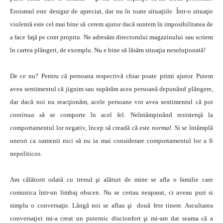
Eroismul este desigur de apreciat, dar nu în toate situaţiile. Într-o situaţie
violentă este cel mai bine să cerem ajutor dacă suntem în imposibilitatea de
a face faţă pe cont propriu. Ne adresăm directorului magazinului sau scriem
în cartea plângeri, de exemplu. Nu e bine să lăsăm situaţia nesoluţionată!
De ce nu? Pentru că persoana respectivă chiar poate primi ajutor. Putem
avea sentimentul că jignim sau supărăm acea persoană depunând plângere,
dar dacă noi nu reacţionăm, acele persoane vor avea sentimentul că pot
continua
să se comporte în acel fel. Neîntâmpinând rezistenţă la
comportamentul lor negativ, încep să creadă că este
normal
. Si se întâmplă
uneori ca oamenii nici să nu ia mai considerare comportamentul lor a fi
nepoliticos.
Am călătorit odată cu trenul şi alături de mine se afla o familie care
comunica într-un limbaj obscen. Nu se certau neaparat, ci aveau puri si
simplu o conversaţie. Lângă noi se aflau şi două fete tinere. Ascultarea
conversaţiei mi-a creat un puternic discionfort şi mi-am dat seama că a