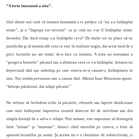
“A ierta înseamnă a uita”.
Unii dintre noi cred că iertarea înseamnă a te preface că “nu s-a întâmplat
nimic”, şi a “îngropa tot trecutul” ca şi cum nu s-ar fi întâmplat nimic
deosebit. Dar dacă totuşi
s-a întâmplat
ceva? De multe ori ne place să ne
justificăm şi să numim alb ceea ce este în realitate negru, dar acest mod de a
privi lucrurile nu are nimic de-a face cu iertarea. A ierta nu inseamna a
“ştergecu buretele” păcatul sau a diminua ceea ce s-a întâmplat. Iertarea nu
depreciază răul sau suferinţa pe care cineva ne-a cauzat-o, întâmplarea în
sine. Noi iertăm
persoana
care a cauzat răul. Sfântul Ioan Hrisostom spune:
“Iubeşte păcătosul, dar urăşte păcatul.”
Nu trebuie să închidem ochii la păcatele, ofensele sau faptele răutăcioase
care sunt îndreptate împotriva noastră dintr-un fel de servilism sau din
simpla dorinţă de a salva o relaţie. Prin urmare, este important să distingem
între “iertare” şi “mustrare”. Atunci când
mustrăm
pe cineva, e bine să
spunem lucrurilor pe nume. Şi acesta nu e o chestiune de subiectivism, ci