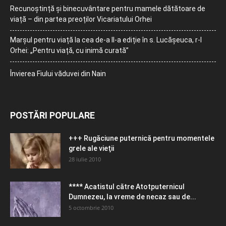
Recunoștință și binecuvântare pentru mamele dătătoare de
viață – din partea preoților Vicariatului Orhei
Marșul pentru viață la cea de-a II-a ediție în s. Lucășeuca, r-l
Orhei: „Pentru viață, cu inimă curată”
Învierea Fiului văduvei din Nain
POSTĂRI POPULARE
+++ Rugăciune puternică pentru momentele
grele ale vieţii
28 iulie 2010
**** Acatistul către Atotputernicul
Dumnezeu, la vreme de necaz sau de...
5 octombrie 2010