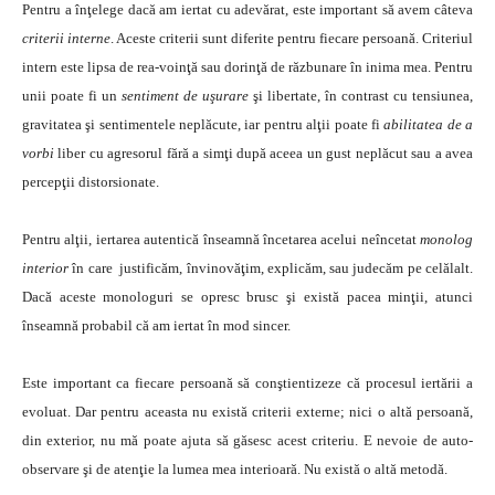
Pentru a înţelege dacă am iertat cu adevărat, este important să avem câteva
criterii interne
. Aceste criterii sunt diferite pentru fiecare persoană. Criteriul
intern este lipsa de rea-voinţă sau dorinţă de răzbunare în inima mea. Pentru
unii poate fi un
sentiment de uşurare
şi libertate, în contrast cu tensiunea,
gravitatea şi sentimentele neplăcute, iar pentru alţii poate fi
abilitatea de a
vorbi
liber cu agresorul fără a simţi după aceea un gust neplăcut sau a avea
percepţii distorsionate.
Pentru alţii, iertarea autentică înseamnă încetarea acelui neîncetat
monolog
interior
în care justificăm, învinovăţim, explicăm, sau judecăm pe celălalt.
Dacă aceste monologuri se opresc brusc şi există pacea minţii, atunci
înseamnă probabil că am iertat în mod sincer.
Este important ca fiecare persoană să conştientizeze că procesul iertării a
evoluat. Dar pentru aceasta nu există criterii externe; nici o altă persoană,
din exterior, nu mă poate ajuta să găsesc acest criteriu. E nevoie de auto-
observare şi de atenţie la lumea mea interioară. Nu există o altă metodă.