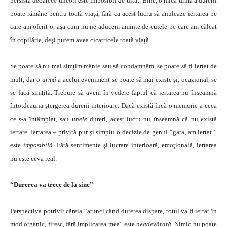
persistă deoarece uneori este imposibil de uitat. Bine, o mică urmă a durerii
poate rămâne pentru toată viaţă, fără ca acest lucru să anuleaze iertarea pe
care am oferit-o, aşa cum nu ne aducem aminte de cuiele pe care am călcat
în copilărie, deşi putem avea cicatricele toată viaţă.
Se poate să nu mai simţim mânie sau să condamnăm, se poate să fi iertat de
mult, dar o
urmă
a acelui eveniment se poate să mai existe şi, ocazional, se
se facă simţită. Trebuie să avem în vedere faptul că iertarea nu înseamnă
întotdeauna ştergerea durerii interioare. Dacă există încă o memorie a ceea
ce s-a întâmplat, sau
unele
dureri, acest lucru nu înseamnă că nu există
iertare. Iertarea – privită pur şi simplu o decizie de genul “gata, am iertat ”
este
imposibilă
. Fără sentimente şi lucrare interioară, emoţională, iertarea
nu este ceva real.
“Durerea va trece de la sine”
Perspectiva potrivit căreia “atunci când durerea dispare, totul va fi iertat în
mod organic, firesc, fără implicarea mea” este
neadevărată
. Nimic nu poate