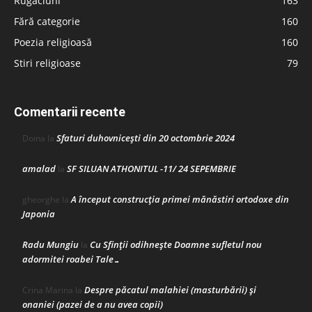
Rugăciuni
163
Fără categorie
160
Poezia religioasă
160
Stiri religioase
79
Comentarii recente
Sfaturi duhovnicești din 20 octombrie 2024
Doina
la
amalad
SF SILUAN ATHONITUL -11/ 24 SEPEMBRIE
la
A început construcţia primei mănăstiri ortodoxe din
gheorghe
la
Japonia
Radu Mungiu
Cu Sfinții odihnește Doamne sufletul nou
la
adormitei roabei Tale…
Despre păcatul malahiei (masturbării) şi
Crina Marina
la
onaniei (pazei de a nu avea copii)