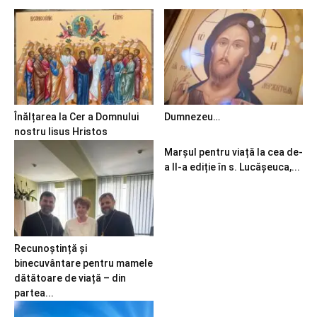
Înălțarea la Cer a Domnului
Dumnezeu…
nostru Iisus Hristos
Marșul pentru viață la cea de-
a II-a ediție în s. Lucășeuca,...
Recunoștință și
binecuvântare pentru mamele
dătătoare de viață – din
partea...