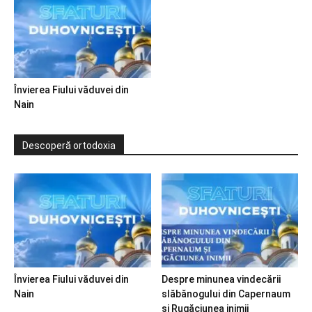
Învierea Fiului văduvei din
Nain
Descoperă ortodoxia
Învierea Fiului văduvei din
Despre minunea vindecării
Nain
slăbănogului din Capernaum
și Rugăciunea inimii