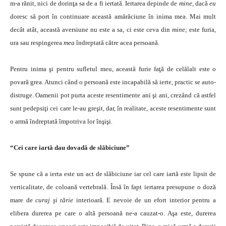
m-a rănit, nici de dorinţa sa de a fi iertată. Iertarea depinde de
mine,
dacă
eu
doresc să port în continuare această amărăciune în inima mea. Mai mult
decât atât, această aversiune nu este a sa, ci este ceva din
mine;
este furia,
ura sau respingerea
mea
îndreptată către acea persoană.
Pentru inima şi pentru sufletul meu, această furie faţă de celălalt este o
povară grea. Atunci când o persoană este incapabilă să ierte, practic se auto-
distruge. Oamenii pot purta aceste resentimente ani şi ani, crezând că astfel
sunt pedepsiţi cei care le-au greşit, dar, în realitate, aceste resentimente sunt
o armă îndreptată împotriva lor înşişi.
“Cei care iartă dau dovadă de slăbiciune”
Se spune că a ierta este un act de slăbiciune iar cel care iartă este lipsit de
verticalitate, de coloană vertebrală. Însă în fapt iertarea presupune o doză
mare de
curaj şi tărie
interioară. E nevoie de un efort interior pentru a
elibera durerea pe care o altă persoană ne-a cauzat-o. Aşa este, durerea