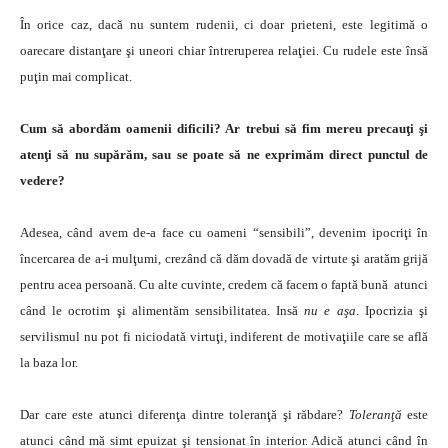
În orice caz, dacă nu suntem rudenii, ci doar prieteni, este legitimă o
oarecare distanţare şi uneori chiar întreruperea relaţiei. Cu rudele este însă
puţin mai complicat.
Cum să abordăm oamenii dificili? Ar trebui să fim mereu precauţi şi
atenţi să nu supărăm, sau se poate să ne exprimăm direct punctul de
vedere?
Adesea, când avem de-a face cu oameni “sensibili”, devenim ipocriţi în
încercarea de a-i mulţumi, crezând că dăm dovadă de virtute şi aratăm grijă
pentru acea persoană. Cu alte cuvinte, credem că facem o faptă bună atunci
când le ocrotim şi alimentăm sensibilitatea. Insă
nu e aşa
. Ipocrizia şi
servilismul nu pot fi niciodată virtuţi, indiferent de motivaţiile care se află
la baza lor.
Dar care este atunci diferenţa dintre toleranţă şi răbdare?
Toleranţă
este
atunci când mă simt epuizat şi tensionat în interior. Adică atunci când în