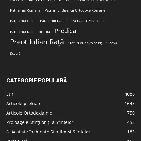
ortodoxia
Papa Francisc
Patriarhia de la Moscova
Patriarhia Română
Patriarhul Bisericii Ortodoxe Române
Patriarhul Chiril
Patriarhul Daniel
Patriarhul Ecumenic
Predica
Patriarhul Kirill
pictura
Preot Iulian Rață
Sfaturi duhovnicești;
Sinaxa
Școală
CATEGORIE POPULARĂ
Stiri
4086
Articole preluate
1645
Articole Ortodoxia.md
750
Proloagele Sfinților și a Sfintelor
455
6. Acatiste închinate Sfinților și Sfintelor
183