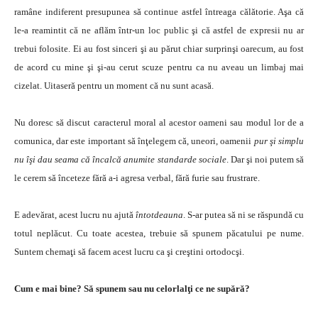
ramâne indiferent presupunea să continue astfel întreaga călătorie. Aşa că
le-a reamintit că ne aflăm într-un loc public şi că astfel de expresii nu ar
trebui folosite. Ei au fost sinceri şi au părut chiar surprinşi oarecum, au fost
de acord cu mine şi şi-au cerut scuze pentru ca nu aveau un limbaj mai
cizelat. Uitaseră pentru un moment că nu sunt acasă.
Nu doresc să discut caracterul moral al acestor oameni sau modul lor de a
comunica, dar este important să înţelegem că, uneori, oamenii
pur şi simplu
nu îşi dau seama că încalcă anumite standarde sociale
. Dar şi noi putem să
le cerem să înceteze fără a-i agresa verbal, fără furie sau frustrare.
E adevărat, acest lucru nu ajută
întotdeauna
. S-ar putea să ni se răspundă cu
totul neplăcut. Cu toate acestea, trebuie să spunem păcatului pe nume.
Suntem chemaţi să facem acest lucru ca şi creştini ortodocşi.
Cum e mai bine? Să spunem sau nu celorlalţi ce ne supără?