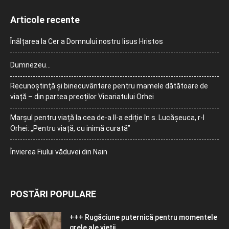
Articole recente
Înălțarea la Cer a Domnului nostru Iisus Hristos
Dumnezeu…
Recunoștință și binecuvântare pentru mamele dătătoare de
viață – din partea preoților Vicariatului Orhei
Marșul pentru viață la cea de-a II-a ediție în s. Lucășeuca, r-l
Orhei: „Pentru viață, cu inimă curată”
Învierea Fiului văduvei din Nain
POSTĂRI POPULARE
+++ Rugăciune puternică pentru momentele
grele ale vieţii