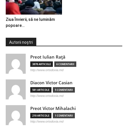
Ziua Învierii, să ne luminăm
popoare…
Autorii noștri
Preot Iulian Raţă
3878 ARTICOLE
6 COMENTARII
http://www.ortodoxia.md
Diacon Victor Casian
581 ARTICOLE
5 COMENTARII
http://www.ortodoxia.md
Preot Victor Mihalachi
210 ARTICOLE
1 COMENTARII
http://www.ortodoxia.md