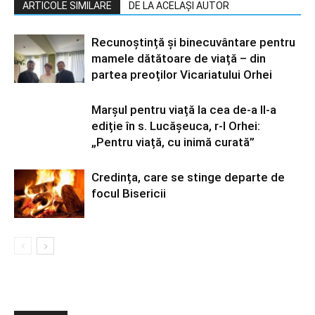
ARTICOLE SIMILARE
DE LA ACELAȘI AUTOR
Recunoștință și binecuvântare pentru
mamele dătătoare de viață – din
partea preoților Vicariatului Orhei
Marșul pentru viață la cea de-a II-a
ediție în s. Lucășeuca, r-l Orhei:
„Pentru viață, cu inimă curată”
Credința, care se stinge departe de
focul Bisericii