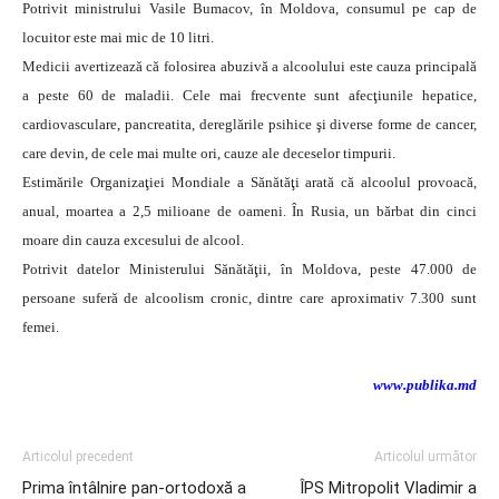
Potrivit ministrului Vasile Bumacov, în Moldova, consumul pe cap de
locuitor este mai mic de 10 litri.
Medicii avertizează că folosirea abuzivă a alcoolului este cauza principală
a peste 60 de maladii. Cele mai frecvente sunt afecţiunile hepatice,
cardiovasculare, pancreatita, dereglările psihice şi diverse forme de cancer,
care devin, de cele mai multe ori, cauze ale deceselor timpurii.
Estimările Organizaţiei Mondiale a Sănătăţi arată că alcoolul provoacă,
anual, moartea a 2,5 milioane de oameni. În Rusia, un bărbat din cinci
moare din cauza excesului de alcool.
Potrivit datelor Ministerului Sănătăţii, în Moldova, peste 47.000 de
persoane suferă de alcoolism cronic, dintre care aproximativ 7.300 sunt
femei.
www.publika.md
Articolul precedent
Articolul următor
Prima întâlnire pan-ortodoxă a
ÎPS Mitropolit Vladimir a