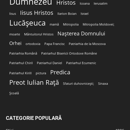
Dumnezeu
Hristos
Icoana
Ierusalim
Iisus Hristos
Iisus
Ilarion Boian
Israel
Lucășeuca
mamă
Mitropolia
Mitropolia Moldovei;
Nașterea Domnului
moarte
Mântuitorul Hristos
Orhei
ortodoxia
Papa Francisc
Patriarhia de la Moscova
Patriarhia Română
Patriarhul Bisericii Ortodoxe Române
Patriarhul Chiril
Patriarhul Daniel
Patriarhul Ecumenic
Predica
Patriarhul Kirill
pictura
Preot Iulian Rață
Sfaturi duhovnicești;
Sinaxa
Școală
CATEGORIE POPULARĂ