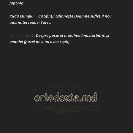
Japonia
Radu Mungiu
Cu Sfinții odihnește Doamne sufletul nou
la
adormitei roabei Tale…
Despre păcatul malahiei (masturbării) şi
Crina Marina
la
onaniei (pazei de a nu avea copii)