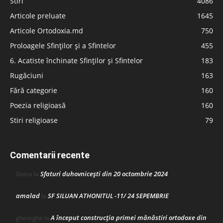
Stiri
4086
Articole preluate
1645
Articole Ortodoxia.md
750
Proloagele Sfinților și a Sfintelor
455
6. Acatiste închinate Sfinților și Sfintelor
183
Rugăciuni
163
Fără categorie
160
Poezia religioasă
160
Stiri religioase
79
Comentarii recente
Sfaturi duhovnicești din 20 octombrie 2024
Doina
la
amalad
SF SILUAN ATHONITUL -11/ 24 SEPEMBRIE
la
A început construcţia primei mănăstiri ortodoxe din
gheorghe
la