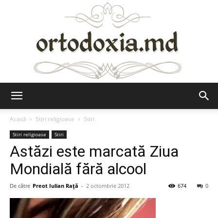
Ortodoxia.md
Acasă
Stiri religioase
Stiri
Stiri religioase
Stiri
Astăzi este marcată Ziua
Mondială fără alcool
De către
Preot Iulian Raţă
-
2 octombrie 2012
674
0