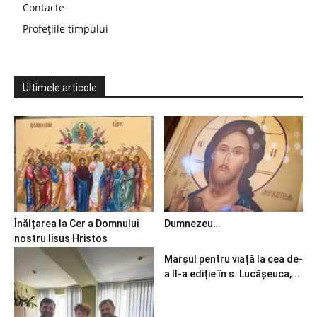
Contacte
Profețiile timpului
Ultimele articole
Înălțarea la Cer a Domnului
Dumnezeu…
nostru Iisus Hristos
Marșul pentru viață la cea de-
a II-a ediție în s. Lucășeuca,...