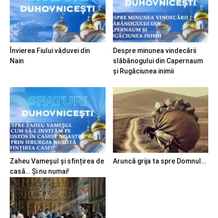
Învierea Fiului văduvei din
Despre minunea vindecării
Nain
slăbănogului din Capernaum
și Rugăciunea inimii
Zaheu Vameșul și sfințirea de
Aruncă grija ta spre Domnul…
casă… Și nu numai!