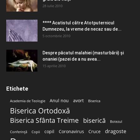
28 iulie 2010
**** Acatistul către Atotputernicul
Dumnezeu, la vreme de necaz sau de...
5 octombrie 2010
Despre păcatul malahiei (masturbării) şi
onaniei (pazei de a nu avea...
15 aprilie 2010
Etichete
Anul nou
avort
Academia de Teologie
Biserica
Biserica Ortodoxă
Biserica Sfânta Treime
biserică
Botezul
dragoste
copil
Coronavirus
Cruce
Conferință
Copii