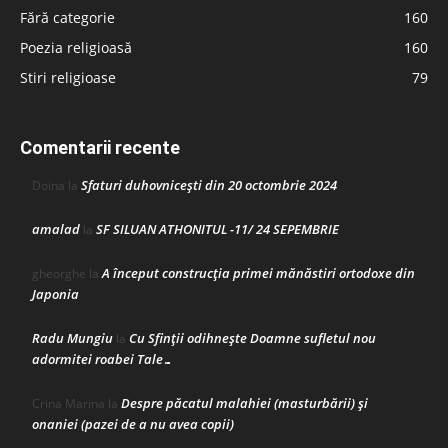
Fără categorie
160
Poezia religioasă
160
Stiri religioase
79
Comentarii recente
Sfaturi duhovnicești din 20 octombrie 2024
Doina
la
amalad
SF SILUAN ATHONITUL -11/ 24 SEPEMBRIE
la
A început construcţia primei mănăstiri ortodoxe din
gheorghe
la
Japonia
Radu Mungiu
Cu Sfinții odihnește Doamne sufletul nou
la
adormitei roabei Tale…
Despre păcatul malahiei (masturbării) şi
Crina Marina
la
onaniei (pazei de a nu avea copii)