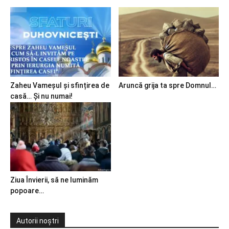
Zaheu Vameșul și sfințirea de
Aruncă grija ta spre Domnul…
casă… Și nu numai!
Ziua Învierii, să ne luminăm
popoare…
Autorii noștri