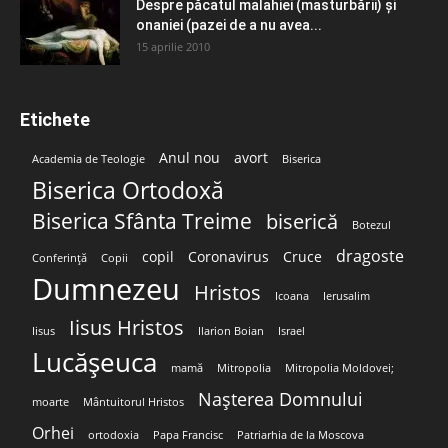
Despre păcatul malahiei (masturbării) şi
onaniei (pazei de a nu avea...
15 aprilie 2010
Etichete
Anul nou
avort
Academia de Teologie
Biserica
Biserica Ortodoxă
Biserica Sfânta Treime
biserică
Botezul
dragoste
copil
Coronavirus
Cruce
Conferință
Copii
Dumnezeu
Hristos
Icoana
Ierusalim
Iisus Hristos
Iisus
Ilarion Boian
Israel
Lucășeuca
mamă
Mitropolia
Mitropolia Moldovei;
Nașterea Domnului
moarte
Mântuitorul Hristos
Orhei
ortodoxia
Papa Francisc
Patriarhia de la Moscova