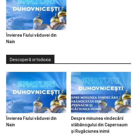
Învierea Fiului văduvei din
Nain
Descoperă ortodoxia
Învierea Fiului văduvei din
Despre minunea vindecării
Nain
slăbănogului din Capernaum
și Rugăciunea inimii