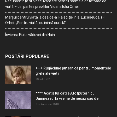
Recunoștință și binecuvântare pentru mamele dătătoare de
viață – din partea preoților Vicariatului Orhei
Marșul pentru viață la cea de-a II-a ediție în s. Lucășeuca, r-l
Orhei: „Pentru viață, cu inimă curată”
Învierea Fiului văduvei din Nain
POSTĂRI POPULARE
+++ Rugăciune puternică pentru momentele
grele ale vieţii
28 iulie 2010
**** Acatistul către Atotputernicul
Dumnezeu, la vreme de necaz sau de...
5 octombrie 2010