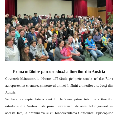
Prima întâlnire pan-ortodoxă a tinerilor din Austria
Cuvintele Mântuitorului Hristos: „Tânărule, ţie îţi zic, scoala -te” (Lc. 7,14)
au reprezentat chemarea şi motto-ul primei întâlniri a tinerilor ortodocşi din
Austria.
Sambata, 29 septembrie a avut loc la Viena prima intalnire a tinerilor
ortodocsi din Austria. Este primul eveniment de acest fel organizat in
aceasta tara, la propunerea si cu binecuvantarea Conferintei Episcopilor