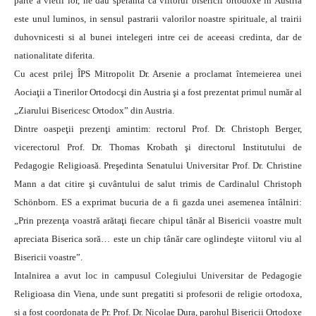
parte a vietii lor, ne dau speranta ca viitorul bisericii ortodoxe in Austria
este unul luminos, in sensul pastrarii valorilor noastre spirituale, al trairii
duhovnicesti si al bunei intelegeri intre cei de aceeasi credinta, dar de
nationalitate diferita.
Cu acest prilej ÎPS Mitropolit Dr. Arsenie a proclamat întemeierea unei
Aociaţii a Tinerilor Ortodocşi din Austria şi a fost prezentat primul număr al
„Ziarului Bisericesc Ortodox” din Austria.
Dintre oaspeţii prezenţi amintim: rectorul Prof. Dr. Christoph Berger,
vicerectorul Prof. Dr. Thomas Krobath şi directorul Institutului de
Pedagogie Religioasă. Preşedinta Senatului Universitar Prof. Dr. Christine
Mann a dat citire şi cuvântului de salut trimis de Cardinalul Christoph
Schönborn. ES a exprimat bucuria de a fi gazda unei asemenea întâlniri:
„Prin prezenţa voastră arătaţi fiecare chipul tânăr al Bisericii voastre mult
apreciata Biserica soră… este un chip tânăr care oglindeşte viitorul viu al
Bisericii voastre”.
Intalnirea a avut loc in campusul Colegiului Universitar de Pedagogie
Religioasa din Viena, unde sunt pregatiti si profesorii de religie ortodoxa,
si a fost coordonata de Pr. Prof. Dr. Nicolae Dura, parohul Bisericii Ortodoxe