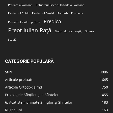
Patriarhia Română
Patriarhul Bisericii Ortodoxe Române
Patriarhul Chiril
Patriarhul Daniel
Patriarhul Ecumenic
Predica
Patriarhul Kirill
pictura
Preot Iulian Rață
Sfaturi duhovnicești;
Sinaxa
Școală
CATEGORIE POPULARĂ
Stiri
4086
Articole preluate
1645
Articole Ortodoxia.md
750
Proloagele Sfinților și a Sfintelor
455
6. Acatiste închinate Sfinților și Sfintelor
183
Rugăciuni
163