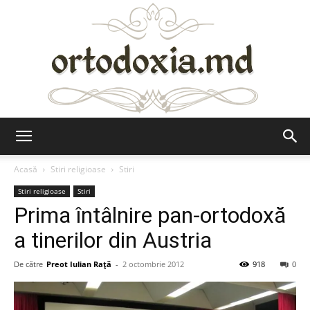
Ortodoxia.md
Acasă
Stiri religioase
Stiri
Stiri religioase
Stiri
Prima întâlnire pan-ortodoxă
a tinerilor din Austria
De către
Preot Iulian Raţă
-
2 octombrie 2012
918
0