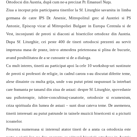
Ortodocsi din Austria, după cum ne-a precizat Pr. Emanuel Nuţu.
Ziua a inceput prin participarea tinerilor la Sf. Liturghie savarsita in limba
germana de catre IPS Dr. Arsenie, Mitropolitul grec al Austriei si PS
Antonie, Episcop vicar al Mitropoliei Bulgare in Europa Centrala si de
Vest, inconjurati de preoti si diaconi ai bisericilor ortodoxe din Austria.
Dupa Sf. Liturghie, cei peste 400 de tineri ortodocsi prezenti au servit
impreuna masa de pranz, intr-o atmosfera prietenoasa si plina de bucurie,
avand posibilitatea de a se cunoaste si de a dialoga.
Cu mult interes, tinerii au participat apoi la cele 10 workshop-uri sustinute
de preoti si profesori de religie, in cadrul carora s-au discutat diferite teme,
alese dinainte cu multa grija, unde s-au putut primi raspunsuri la intrebari
care framanta pe tanarul din ziua de astazi: despre Sf. Liturghie, spovedanie
sau psihoterapie, iubire-concubinaj-casatorie, ortodoxie si ecumenism,
criza spirituala din lumea de astazi – sunt doar cateva teme. De asemenea,
tinerii interesati au putut patrunde in tainele muzicii bisericesti si a picturii
icoanelor.
Prezenta numeroasa si interesul atator tineri de a arata ca ortodoxia este