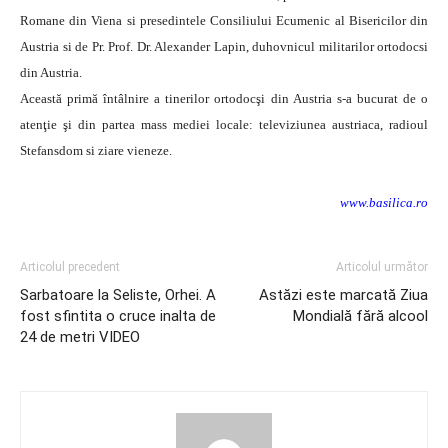
Romane din Viena si presedintele Consiliului Ecumenic al Bisericilor din
Austria si de Pr. Prof. Dr. Alexander Lapin, duhovnicul militarilor ortodocsi
din Austria.
Această primă întâlnire a tinerilor ortodocşi din Austria s-a bucurat de o
atenţie şi din partea mass mediei locale: televiziunea austriaca, radioul
Stefansdom si ziare vieneze.
www.basilica.ro
Articolul precedent
Articolul următor
Sarbatoare la Seliste, Orhei. A
Astăzi este marcată Ziua
fost sfintita o cruce inalta de
Mondială fără alcool
24 de metri VIDEO