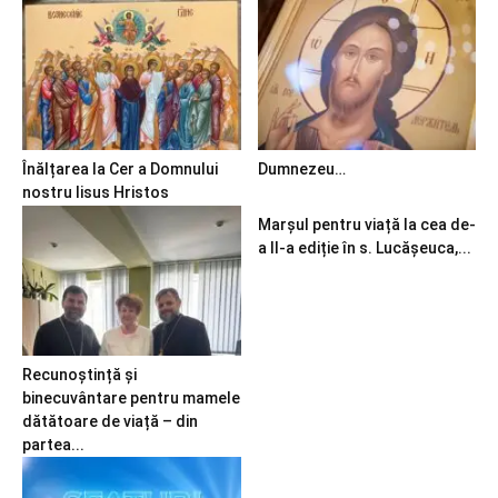
Înălțarea la Cer a Domnului
Dumnezeu…
nostru Iisus Hristos
Marșul pentru viață la cea de-
a II-a ediție în s. Lucășeuca,...
Recunoștință și
binecuvântare pentru mamele
dătătoare de viață – din
partea...