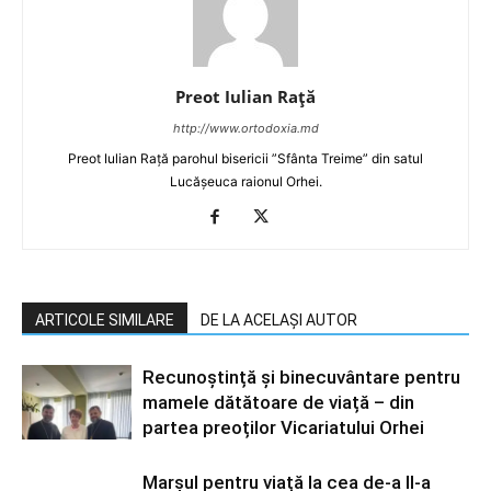
Preot Iulian Raţă
http://www.ortodoxia.md
Preot Iulian Rață parohul bisericii ”Sfânta Treime” din satul
Lucășeuca raionul Orhei.
ARTICOLE SIMILARE
DE LA ACELAȘI AUTOR
Recunoștință și binecuvântare pentru
mamele dătătoare de viață – din
partea preoților Vicariatului Orhei
Marșul pentru viață la cea de-a II-a