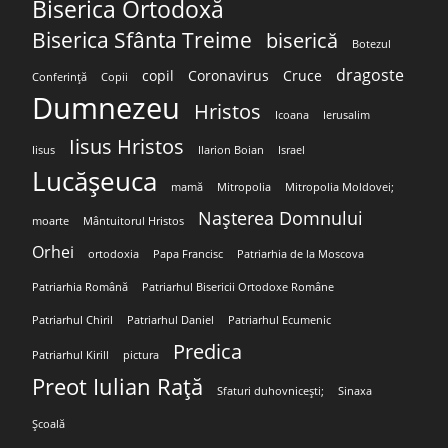
Biserica Ortodoxă
Biserica Sfânta Treime
biserică
Botezul
dragoste
copil
Coronavirus
Cruce
Conferință
Copii
Dumnezeu
Hristos
Icoana
Ierusalim
Iisus Hristos
Iisus
Ilarion Boian
Israel
Lucășeuca
mamă
Mitropolia
Mitropolia Moldovei;
Nașterea Domnului
moarte
Mântuitorul Hristos
Orhei
ortodoxia
Papa Francisc
Patriarhia de la Moscova
Patriarhia Română
Patriarhul Bisericii Ortodoxe Române
Patriarhul Chiril
Patriarhul Daniel
Patriarhul Ecumenic
Predica
Patriarhul Kirill
pictura
Preot Iulian Rață
Sfaturi duhovnicești;
Sinaxa
Școală