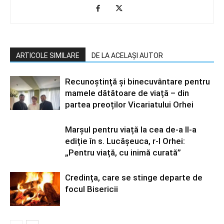
ARTICOLE SIMILARE
DE LA ACELAȘI AUTOR
Recunoștință și binecuvântare pentru
mamele dătătoare de viață – din
partea preoților Vicariatului Orhei
Marșul pentru viață la cea de-a II-a
ediție în s. Lucășeuca, r-l Orhei:
„Pentru viață, cu inimă curată”
Credința, care se stinge departe de
focul Bisericii