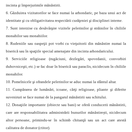
incinta şi împrejurimile mănăstirii.
6. Găzduirea vizitatorilor se face numai la arhondaric, pe baza unui act de
identitate şi cu obligativitatea respectării curăţeniei şi disciplinei interne.
7. Sunt interzise cu desăvârşire vizitele pelerinilor şi străinilor în chiliile
monahilor sau monahiilor.
8. Rudeniile sau oaspeţii pot vorbi cu vieţuitorii din mănăstire numai la
biserică sau în spaţiile special amenajate din incinta arhondaricului.
9. Serviciile religioase (rugăciuni, dezlegări, spovedanii, convorbiri
duhovniceşti, etc.) se fac doar în biserică sau paraclis, nicidecum în chiliile
monahilor.
10. Pomelnicele şi ofrandele pelerinilor se aduc numai la sfântul altar.
11. Cumpărarea de lumânări, icoane, cărţi religioase, pliante şi diferite
suveniruri se face numai de la pangarul mănăstirii sau schitului.
12. Donaţiile importante (obiecte sau bani) se oferă conducerii mănăstirii,
care are responsabilitatea administrării bunurilor mănăstirești, nicidecum
altor persoane, primindu-se în schimb chitanţă sau un act care atestă
calitatea de donator (ctitor).