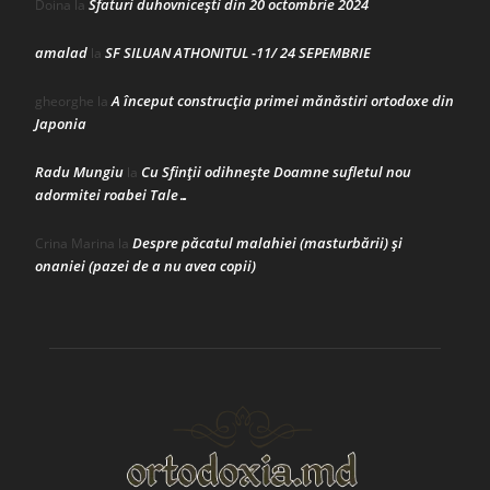
Sfaturi duhovnicești din 20 octombrie 2024
Doina
la
amalad
SF SILUAN ATHONITUL -11/ 24 SEPEMBRIE
la
A început construcţia primei mănăstiri ortodoxe din
gheorghe
la
Japonia
Radu Mungiu
Cu Sfinții odihnește Doamne sufletul nou
la
adormitei roabei Tale…
Despre păcatul malahiei (masturbării) şi
Crina Marina
la
onaniei (pazei de a nu avea copii)