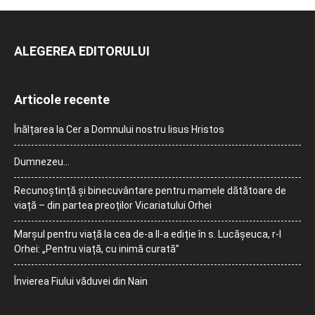
ALEGEREA EDITORULUI
Articole recente
Înălțarea la Cer a Domnului nostru Iisus Hristos
Dumnezeu…
Recunoștință și binecuvântare pentru mamele dătătoare de
viață – din partea preoților Vicariatului Orhei
Marșul pentru viață la cea de-a II-a ediție în s. Lucășeuca, r-l
Orhei: „Pentru viață, cu inimă curată”
Învierea Fiului văduvei din Nain