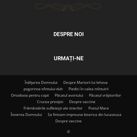
DESPRE NOI
URMAȚI-NE
Înălțarea Domnului
Despre Martorii lui Iehova
pogorirea-sfintului-duh
Piedici în calea mîntuirii
Ortodoxia pentru copii
Păcatul avortului
Păcatul vrăjitoriilor
Crucea preoției
Despre vaccine
Frământările sufletești ale tinerilor
Postul Mare
Învierea Domnului
Sa finisam impreuna biserica din lucaseuca
Despre vaccine
©