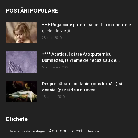
POSTĂRI POPULARE
+++ Rugăciune puternică pentru momentele
grele ale vieţii
28 iulie 2010
**** Acatistul către Atotputernicul
Dumnezeu, la vreme de necaz sau de...
5 octombrie 2010
Despre păcatul malahiei (masturbării) şi
onaniei (pazei de a nu avea...
15 aprilie 2010
Etichete
Anul nou
avort
Academia de Teologie
Biserica