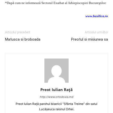
*După cum ne informează Sectorul Exarhat al Arhiepiscopiei Bucureştilor.
www.basilica.ro
Articolul precedent
Articolul următor
Matusca si broboada
Preotul si misiunea sa
Preot Iulian Raţă
http://www.ortodoxia.md
Preot Iulian Rață parohul bisericii ”Sfânta Treime” din satul
Lucășeuca raionul Orhei.