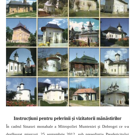
Instrucțiuni pentru pelerinii și vizitatorii mănăstirilor
În cadrul Sinaxei monahale a Mitropoliei Munteniei și Dobrogei ce s-a
desfăşurat miercuri, 25 septembrie 2012, sub preşedinţia Preafericitului