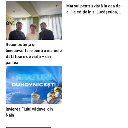
Marșul pentru viață la cea de-
a II-a ediție în s. Lucășeuca,...
Recunoștință și
binecuvântare pentru mamele
dătătoare de viață – din
partea...
Învierea Fiului văduvei din
Nain