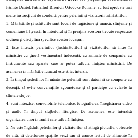
Părinte Daniel, Patriarhul Bisericii Ortodoxe Române, au fost aprobate mai
multe instrucţiuni de conduită pentru pelerinii şi vizitatorii mănăstirilor:
1. Mănăstirile şi schiturile sunt locuri de rugăciune şi muncă, sfinţenie şi
comuniune frăţească. În interiorul şi în preajma acestora trebuie respectate
ordinea şi disciplina specifice acestor locaşuri.
2. Este interzis pelerinilor (închinătorilor) şi vizitatorilor să intre în
mănăstire cu ţinută vestimentară indecentă, cu animale de companie, cu
instrumente sau aparate care ar putea tulbura liniştea mănăstirii. De
asemenea în mănăstire fumatul este strict interzis.
3. În timpul şederii lor în mănăstire pelerinii sunt datori să se comporte cu
decenţă, să evite conversaţiile zgomotoase şi să participe cu evlavie la
sfintele slujbe.
4. Sunt interzise: convorbirile telefonice, fotografierea, înregistrarea video
şi audio în timpul slujbelor liturgice. De asemenea, este interzisă
organizarea unor întruniri care tulbură liniştea.
5. Nu este îngăduit pelerinilor şi vizitatorilor să atingă picturile, obiectele
de artă, să deterioreze spaţiile verzi sau să arunce resturi de alimente în