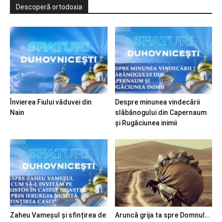
Descoperă ortodoxia
Învierea Fiului văduvei din
Despre minunea vindecării
Nain
slăbănogului din Capernaum
și Rugăciunea inimii
Zaheu Vameșul și sfințirea de
Aruncă grija ta spre Domnul…