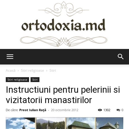
Ortodoxia.md
Acasă
Stiri religioase
Stiri
Stiri religioase
Stiri
Instructiuni pentru pelerinii si
vizitatorii manastirilor
De către
Preot Iulian Raţă
-
20 octombrie 2012
1302
0