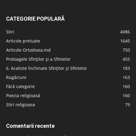
CATEGORIE POPULARĂ
Stiri
4086
Articole preluate
1645
Articole Ortodoxia.md
750
Proloagele Sfinților și a Sfintelor
455
6. Acatiste închinate Sfinților și Sfintelor
183
Rugăciuni
163
Fără categorie
160
Poezia religioasă
160
Stiri religioase
79
Comentarii recente