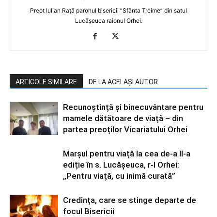
Preot Iulian Rață parohul bisericii ”Sfânta Treime” din satul
Lucășeuca raionul Orhei.
ARTICOLE SIMILARE
DE LA ACELAȘI AUTOR
Recunoștință și binecuvântare pentru
mamele dătătoare de viață – din
partea preoților Vicariatului Orhei
Marșul pentru viață la cea de-a II-a
ediție în s. Lucășeuca, r-l Orhei:
„Pentru viață, cu inimă curată”
Credința, care se stinge departe de
focul Bisericii