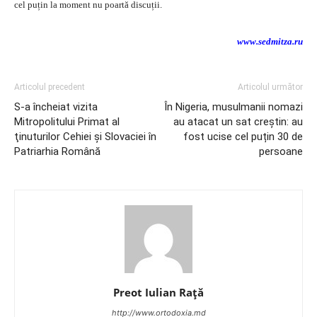
cel puțin la moment nu poartă discuții.
www.sedmitza.ru
Articolul precedent
Articolul următor
S-a încheiat vizita
În Nigeria, musulmanii nomazi
Mitropolitului Primat al
au atacat un sat creștin: au
ţinuturilor Cehiei şi Slovaciei în
fost ucise cel puțin 30 de
Patriarhia Română
persoane
Preot Iulian Raţă
http://www.ortodoxia.md