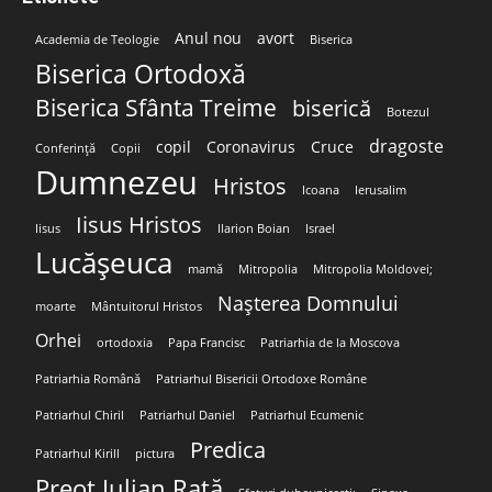
Anul nou
avort
Academia de Teologie
Biserica
Biserica Ortodoxă
Biserica Sfânta Treime
biserică
Botezul
dragoste
copil
Coronavirus
Cruce
Conferință
Copii
Dumnezeu
Hristos
Icoana
Ierusalim
Iisus Hristos
Iisus
Ilarion Boian
Israel
Lucășeuca
mamă
Mitropolia
Mitropolia Moldovei;
Nașterea Domnului
moarte
Mântuitorul Hristos
Orhei
ortodoxia
Papa Francisc
Patriarhia de la Moscova
Patriarhia Română
Patriarhul Bisericii Ortodoxe Române
Patriarhul Chiril
Patriarhul Daniel
Patriarhul Ecumenic
Predica
Patriarhul Kirill
pictura
Preot Iulian Rață