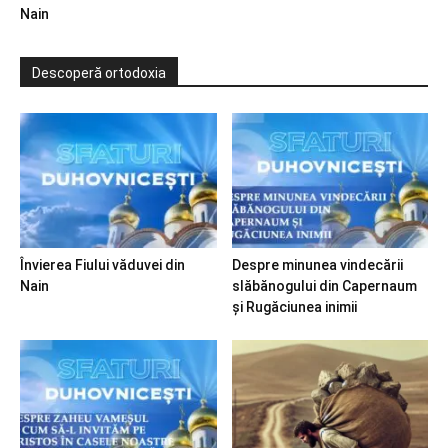
Nain
Descoperă ortodoxia
Învierea Fiului văduvei din
Despre minunea vindecării
Nain
slăbănogului din Capernaum
și Rugăciunea inimii