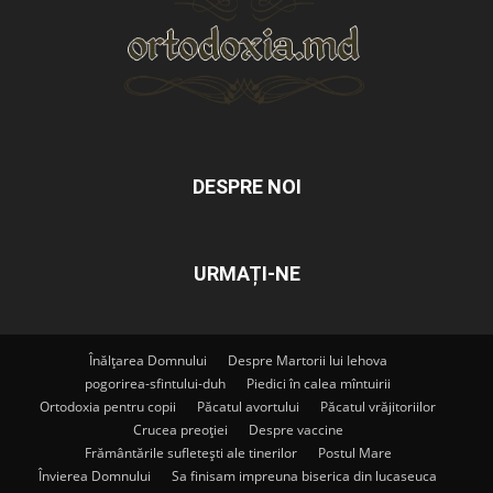
DESPRE NOI
URMAȚI-NE
Înălțarea Domnului
Despre Martorii lui Iehova
pogorirea-sfintului-duh
Piedici în calea mîntuirii
Ortodoxia pentru copii
Păcatul avortului
Păcatul vrăjitoriilor
Crucea preoției
Despre vaccine
Frământările sufletești ale tinerilor
Postul Mare
Învierea Domnului
Sa finisam impreuna biserica din lucaseuca