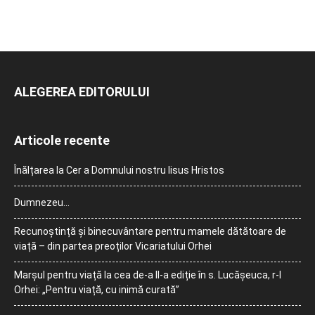
ALEGEREA EDITORULUI
Articole recente
Înălțarea la Cer a Domnului nostru Iisus Hristos
Dumnezeu…
Recunoștință și binecuvântare pentru mamele dătătoare de
viață – din partea preoților Vicariatului Orhei
Marșul pentru viață la cea de-a II-a ediție în s. Lucășeuca, r-l
Orhei: „Pentru viață, cu inimă curată”