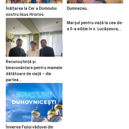
Înălțarea la Cer a Domnului
Dumnezeu…
nostru Iisus Hristos
Marșul pentru viață la cea de-
a II-a ediție în s. Lucășeuca,...
Recunoștință și
binecuvântare pentru mamele
dătătoare de viață – din
partea...
Învierea Fiului văduvei din