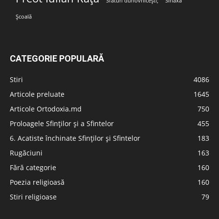
Sfaturi duhovnicești;
Sinaxa
Școală
CATEGORIE POPULARĂ
Stiri
4086
Articole preluate
1645
Articole Ortodoxia.md
750
Proloagele Sfinților și a Sfintelor
455
6. Acatiste închinate Sfinților și Sfintelor
183
Rugăciuni
163
Fără categorie
160
Poezia religioasă
160
Stiri religioase
79