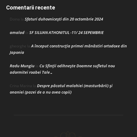
Comentarii recente
Sfaturi duhovnicești din 20 octombrie 2024
Doina
la
amalad
SF SILUAN ATHONITUL -11/ 24 SEPEMBRIE
la
A început construcţia primei mănăstiri ortodoxe din
gheorghe
la
Japonia
Radu Mungiu
Cu Sfinții odihnește Doamne sufletul nou
la
adormitei roabei Tale…
Despre păcatul malahiei (masturbării) şi
Crina Marina
la
onaniei (pazei de a nu avea copii)