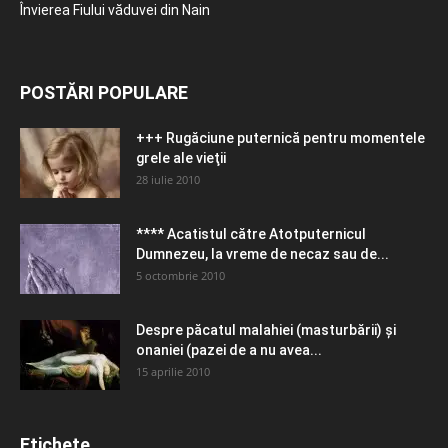
Învierea Fiului văduvei din Nain
POSTĂRI POPULARE
+++ Rugăciune puternică pentru momentele
grele ale vieţii
28 iulie 2010
**** Acatistul către Atotputernicul
Dumnezeu, la vreme de necaz sau de...
5 octombrie 2010
Despre păcatul malahiei (masturbării) şi
onaniei (pazei de a nu avea...
15 aprilie 2010
Etichete