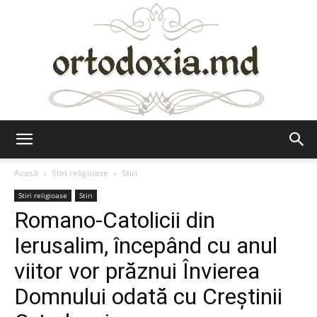
Ortodoxia.md
Acasă
Stiri religioase
Stiri
Stiri religioase
Stiri
Romano-Catolicii din
Ierusalim, începând cu anul
viitor vor prăznui Învierea
Domnului odată cu Creștinii