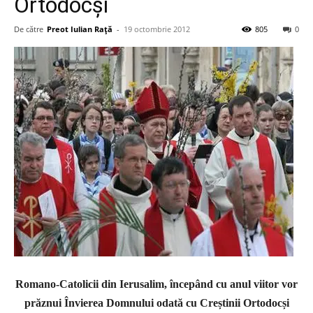
Ortodocși
De către
Preot Iulian Raţă
-
19 octombrie 2012
805
0
Romano-Catolicii din Ierusalim, începând cu anul viitor vor
prăznui Învierea Domnului odată cu Creștinii Ortodocși