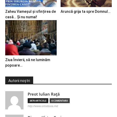
Zaheu Vameșul și sfințirea de
Aruncă grija ta spre Domnul…
casă… Și nu numai!
Ziua Învierii, să ne luminăm
popoare…
Autorii noștri
Preot Iulian Raţă
3878 ARTICOLE
6 COMENTARII
http://www.ortodoxia.md