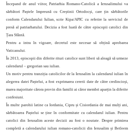
Începand de anul viitor, Patriarhia Romano-Catolică a Ierusalimului va
sărbători Paștele împreună cu Creștinii Ortodocși, care țin sărbătorile
conform Calendarului Iulian, scrie Kipa/APIC cu referire la serviciul de
presă al patriarhatului. Decizia a fost luată de către episcopii catolici din
Țara Sfântă.
Pentru a intra în vigoare, decretul este necesar să obțină aprobarea
Vaticanului.
În 2013, episcopii din diferite rituri catolice sunt liberi să aleagă să urmeze
calendarul – gregorian sau iulian.
Un motiv pentru tranziția catolicilor de la Ierusalim la calendarul iulian în
alegerea datei Paștelui, a fost exprimarea cererii date de către credincioși,
marea majoritate cărora provin din familii ai căror membri aparțin la diferite
confesiuni.
În multe parohii latine ca Iordania, Cipru și Cisiordania de mai mulți ani,
sărbătoarea Paștelui se ține în conformitate cu calendarul iulian. Pentru
catolici din Ierusalim aceste decizii au fost o noutate. Despre primirea
completă a calendarului iulian romano-catolicii din Ierusalim și Betleem