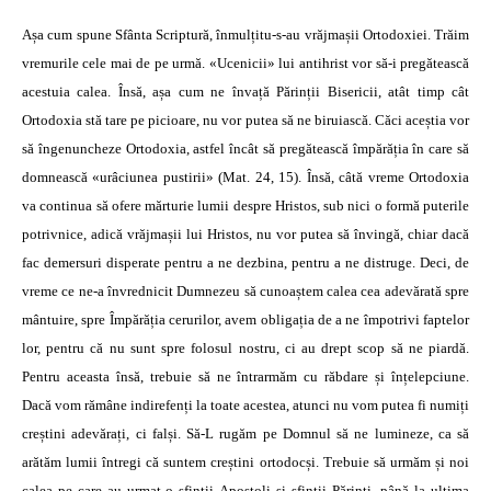
Așa cum spune Sfânta Scriptură, înmulțitu-s-au vrăjmașii Ortodoxiei. Trăim
vremurile cele mai de pe urmă. «Ucenicii» lui antihrist vor să-i pregătească
acestuia calea. Însă, așa cum ne învață Părinții Bisericii, atât timp cât
Ortodoxia stă tare pe picioare, nu vor putea să ne biruiască. Căci aceștia vor
să îngenuncheze Ortodoxia, astfel încât să pregătească împărăția în care să
domnească «urâciunea pustirii» (Mat. 24, 15). Însă, câtă vreme Ortodoxia
va continua să ofere mărturie lumii despre Hristos, sub nici o formă puterile
potrivnice, adică vrăjmașii lui Hristos, nu vor putea să învingă, chiar dacă
fac demersuri disperate pentru a ne dezbina, pentru a ne distruge. Deci, de
vreme ce ne-a învrednicit Dumnezeu să cunoaștem calea cea adevărată spre
mântuire, spre Împărăția cerurilor, avem obligația de a ne împotrivi faptelor
lor, pentru că nu sunt spre folosul nostru, ci au drept scop să ne piardă.
Pentru aceasta însă, trebuie să ne întrarmăm cu răbdare și înțelepciune.
Dacă vom rămâne indirefenți la toate acestea, atunci nu vom putea fi numiți
creștini adevărați, ci falși. Să-L rugăm pe Domnul să ne lumineze, ca să
arătăm lumii întregi că suntem creștini ortodocși. Trebuie să urmăm și noi
calea pe care au urmat-o sfinții Apostoli și sfinții Părinți, până la ultima