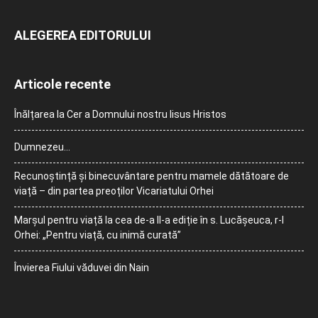
ALEGEREA EDITORULUI
Articole recente
Înălțarea la Cer a Domnului nostru Iisus Hristos
Dumnezeu…
Recunoștință și binecuvântare pentru mamele dătătoare de
viață – din partea preoților Vicariatului Orhei
Marșul pentru viață la cea de-a II-a ediție în s. Lucășeuca, r-l
Orhei: „Pentru viață, cu inimă curată”
Învierea Fiului văduvei din Nain