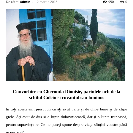
De către
admin
-
12 martie 2013
950
0
Convorbire cu Gheronda Dionisie, parintele orb de la
schitul Colciu si cuvantul sau luminos
În toți acești ani, presupun că ați avut parte și de clipe bune și de clipe
grele. Ați avut de dus și o luptă duhovnicească, dar și o luptă trupească,
pentru supraviețuire. Ce ne puteți spune despre viața sfinției voastre până
în prezent?