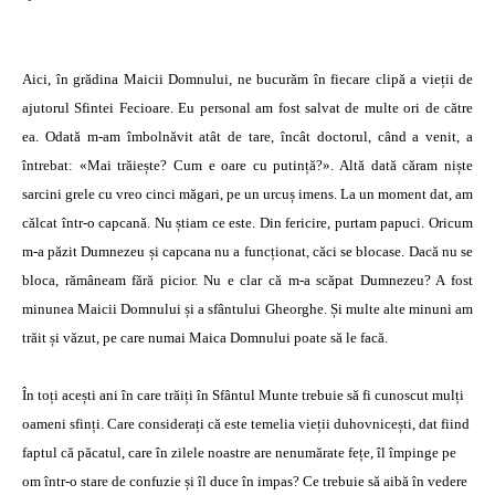
Aici, în grădina Maicii Domnului, ne bucurăm în fiecare clipă a vieții de
ajutorul Sfintei Fecioare. Eu personal am fost salvat de multe ori de către
ea. Odată m-am îmbolnăvit atât de tare, încât doctorul, când a venit, a
întrebat: «Mai trăiește? Cum e oare cu putință?». Altă dată căram niște
sarcini grele cu vreo cinci măgari, pe un urcuș imens. La un moment dat, am
călcat într-o capcană. Nu știam ce este. Din fericire, purtam papuci. Oricum
m-a păzit Dumnezeu și capcana nu a funcționat, căci se blocase. Dacă nu se
bloca, rămâneam fără picior. Nu e clar că m-a scăpat Dumnezeu? A fost
minunea Maicii Domnului și a sfântului Gheorghe. Și multe alte minuni am
trăit și văzut, pe care numai Maica Domnului poate să le facă.
În toți acești ani în care trăiți în Sfântul Munte trebuie să fi cunoscut mulți
oameni sfinți. Care considerați că este temelia vieții duhovnicești, dat fiind
faptul că păcatul, care în zilele noastre are nenumărate fețe, îl împinge pe
om într-o stare de confuzie și îl duce în impas? Ce trebuie să aibă în vedere