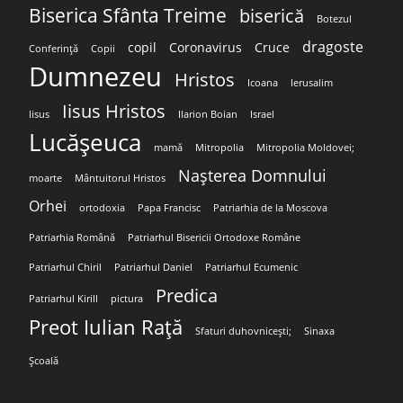
Biserica Sfânta Treime
biserică
Botezul
dragoste
copil
Coronavirus
Cruce
Conferință
Copii
Dumnezeu
Hristos
Icoana
Ierusalim
Iisus Hristos
Iisus
Ilarion Boian
Israel
Lucășeuca
mamă
Mitropolia
Mitropolia Moldovei;
Nașterea Domnului
moarte
Mântuitorul Hristos
Orhei
ortodoxia
Papa Francisc
Patriarhia de la Moscova
Patriarhia Română
Patriarhul Bisericii Ortodoxe Române
Patriarhul Chiril
Patriarhul Daniel
Patriarhul Ecumenic
Predica
Patriarhul Kirill
pictura
Preot Iulian Rață
Sfaturi duhovnicești;
Sinaxa
Școală