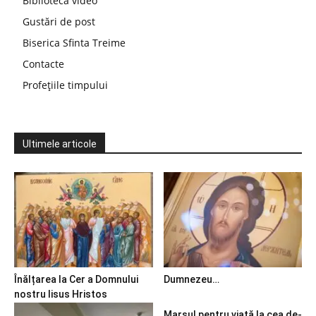
Bibliotecă video
Gustări de post
Biserica Sfinta Treime
Contacte
Profețiile timpului
Ultimele articole
Înălțarea la Cer a Domnului
Dumnezeu…
nostru Iisus Hristos
Marșul pentru viață la cea de-