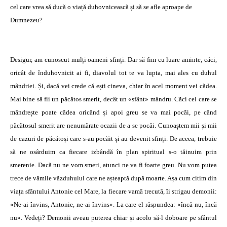
cel care vrea să ducă o viață duhovnicească și să se afle aproape de
Dumnezeu?
Desigur, am cunoscut mulți oameni sfinți. Dar să fim cu luare aminte, căci,
oricât de înduhovnicit ai fi, diavolul tot te va lupta, mai ales cu duhul
mândriei. Și, dacă vei crede că ești cineva, chiar în acel moment vei cădea.
Mai bine să fii un păcătos smerit, decât un «sfânt» mândru. Căci cel care se
mândrește poate cădea oricând și apoi greu se va mai pocăi, pe când
păcătosul smerit are nenumărate ocazii de a se pocăi. Cunoaștem mii și mii
de cazuri de păcătoși care s-au pocăit și au devenit sfinți. De aceea, trebuie
să ne osârduim ca fiecare izbândă în plan spiritual s-o tăinuim prin
smerenie. Dacă nu ne vom smeri, atunci ne va fi foarte greu. Nu vom putea
trece de vămile văzduhului care ne așteaptă după moarte. Așa cum citim din
viața sfântului Antonie cel Mare, la fiecare vamă trecută, îi strigau demonii:
«Ne-ai învins, Antonie, ne-ai învins». La care el răspundea: «încă nu, încă
nu». Vedeți? Demonii aveau puterea chiar și acolo să-l doboare pe sfântul