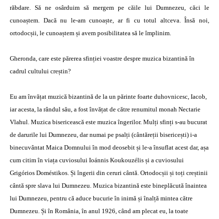
răbdare. Să ne osârduim să mergem pe căile lui Dumnezeu, căci le
cunoaștem. Dacă nu le-am cunoaște, ar fi cu totul altceva. Însă noi,
ortodocșii, le cunoaștem și avem posibilitatea să le împlinim.
Gheronda, care este părerea sfinției voastre despre muzica bizantină în
cadrul cultului creștin?
Eu am învățat muzică bizantină de la un părinte foarte duhovnicesc, Iacob,
iar acesta, la rândul său, a fost învățat de către renumitul monah Nectarie
Vlahul. Muzica bisericească este muzica îngerilor. Mulți sfinți s-au bucurat
de darurile lui Dumnezeu, dar numai pe psalți (cântăreții bisericești) i-a
binecuvântat Maica Domnului în mod deosebit și le-a însuflat acest dar, așa
cum citim în viața cuviosului Ioánnis Koukouzélis și a cuviosului
Grigórios Doméstikos. Și îngerii din ceruri cântă. Ortodocșii și toți creștinii
cântă spre slava lui Dumnezeu. Muzica bizantină este bineplăcută înaintea
lui Dumnezeu, pentru că aduce bucurie în inimă și înalță mintea către
Dumnezeu. Și în România, în anul 1926, când am plecat eu, la toate