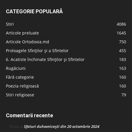
CATEGORIE POPULARĂ
Stiri
4086
Articole preluate
1645
Articole Ortodoxia.md
750
Proloagele Sfinților și a Sfintelor
455
6. Acatiste închinate Sfinților și Sfintelor
183
Rugăciuni
163
Fără categorie
160
Poezia religioasă
160
Stiri religioase
79
Comentarii recente
Sfaturi duhovnicești din 20 octombrie 2024
Doina
la