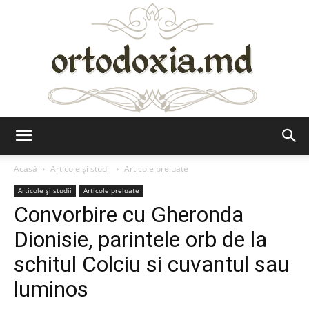
Ortodoxia.md
Acasă
Articole şi studii
Articole preluate
Articole şi studii
Articole preluate
Convorbire cu Gheronda
Dionisie, parintele orb de la
schitul Colciu si cuvantul sau
luminos