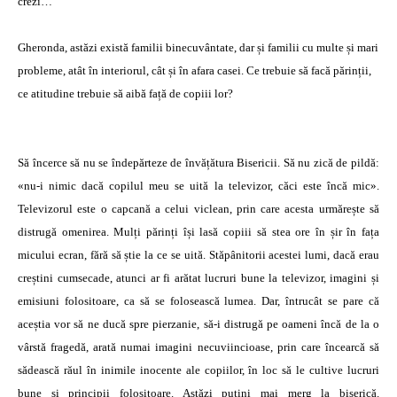
crezi…
Gheronda, astăzi există familii binecuvântate, dar și familii cu multe și mari
probleme, atât în interiorul, cât și în afara casei. Ce trebuie să facă părinții,
ce atitudine trebuie să aibă față de copiii lor?
Să încerce să nu se îndepărteze de învățătura Bisericii. Să nu zică de pildă:
«nu-i nimic dacă copilul meu se uită la televizor, căci este încă mic».
Televizorul este o capcană a celui viclean, prin care acesta urmărește să
distrugă omenirea. Mulți părinți își lasă copiii să stea ore în șir în fața
micului ecran, fără să știe la ce se uită. Stăpânitorii acestei lumi, dacă erau
creștini cumsecade, atunci ar fi arătat lucruri bune la televizor, imagini și
emisiuni folositoare, ca să se folosească lumea. Dar, întrucât se pare că
aceștia vor să ne ducă spre pierzanie, să-i distrugă pe oameni încă de la o
vârstă fragedă, arată numai imagini necuviincioase, prin care încearcă să
sădească răul în inimile inocente ale copiilor, în loc să le cultive lucruri
bune și principii folositoare. Astăzi puțini mai merg la biserică.