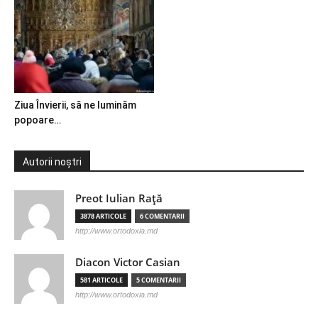
Ziua Învierii, să ne luminăm
popoare…
Autorii noștri
Preot Iulian Raţă
3878 ARTICOLE
6 COMENTARII
http://www.ortodoxia.md
Diacon Victor Casian
581 ARTICOLE
5 COMENTARII
http://www.ortodoxia.md