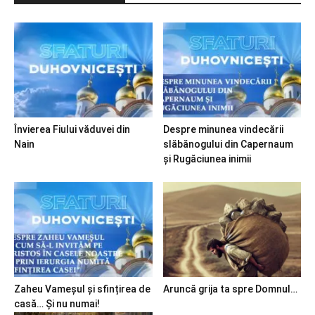
Învierea Fiului văduvei din
Despre minunea vindecării
Nain
slăbănogului din Capernaum
și Rugăciunea inimii
Zaheu Vameșul și sfințirea de
Aruncă grija ta spre Domnul…
casă… Și nu numai!