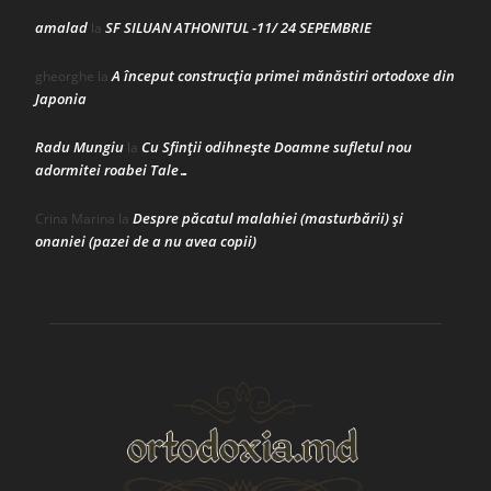
amalad
SF SILUAN ATHONITUL -11/ 24 SEPEMBRIE
la
A început construcţia primei mănăstiri ortodoxe din
gheorghe
la
Japonia
Radu Mungiu
Cu Sfinții odihnește Doamne sufletul nou
la
adormitei roabei Tale…
Despre păcatul malahiei (masturbării) şi
Crina Marina
la
onaniei (pazei de a nu avea copii)