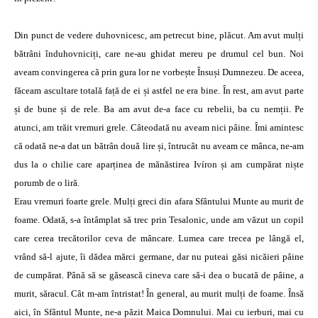
Din punct de vedere duhovnicesc, am petrecut bine, plăcut. Am avut mulți
bătrâni înduhovniciți, care ne-au ghidat mereu pe drumul cel bun. Noi
aveam convingerea că prin gura lor ne vorbește Însuși Dumnezeu. De aceea,
făceam ascultare totală față de ei și astfel ne era bine. În rest, am avut parte
și de bune și de rele. Ba am avut de-a face cu rebelii, ba cu nemții. Pe
atunci, am trăit vremuri grele. Câteodată nu aveam nici pâine. Îmi amintesc
că odată ne-a dat un bătrân două lire și, întrucât nu aveam ce mânca, ne-am
dus la o chilie care aparținea de mănăstirea Ivíron și am cumpărat niște
porumb de o liră.
Erau vremuri foarte grele. Mulți greci din afara Sfântului Munte au murit de
foame. Odată, s-a întâmplat să trec prin Tesalonic, unde am văzut un copil
care cerea trecătorilor ceva de mâncare. Lumea care trecea pe lângă el,
vrând să-l ajute, îi dădea mărci germane, dar nu puteai găsi nicăieri pâine
de cumpărat. Până să se găsească cineva care să-i dea o bucată de pâine, a
murit, săracul. Cât m-am întristat! În general, au murit mulți de foame. Însă
aici, în Sfântul Munte, ne-a păzit Maica Domnului. Mai cu ierburi, mai cu