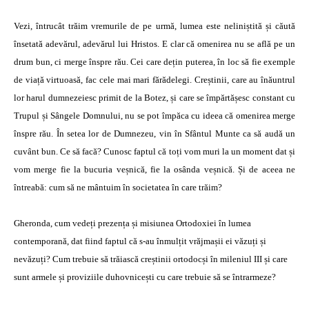
Vezi, întrucât trăim vremurile de pe urmă, lumea este neliniștită și căută
însetată adevărul, adevărul lui Hristos. E clar că omenirea nu se află pe un
drum bun, ci merge înspre rău. Cei care dețin puterea, în loc să fie exemple
de viață virtuoasă, fac cele mai mari fărădelegi. Creștinii, care au înăuntrul
lor harul dumnezeiesc primit de la Botez, și care se împărtășesc constant cu
Trupul și Sângele Domnului, nu se pot împăca cu ideea că omenirea merge
înspre rău. În setea lor de Dumnezeu, vin în Sfântul Munte ca să audă un
cuvânt bun. Ce să facă? Cunosc faptul că toți vom muri la un moment dat și
vom merge fie la bucuria veșnică, fie la osânda veșnică. Și de aceea ne
întreabă: cum să ne mântuim în societatea în care trăim?
Gheronda, cum vedeți prezența și misiunea Ortodoxiei în lumea
contemporană, dat fiind faptul că s-au înmulțit vrăjmașii ei văzuți și
nevăzuți? Cum trebuie să trăiască creștinii ortodocși în mileniul III și care
sunt armele și proviziile duhovnicești cu care trebuie să se întrarmeze?