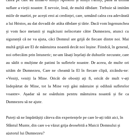
suflare a vieții noastre. E nevoie, însă, de multă răbdare. Trebuie să imităm
miile de martiri, pe acești eroi ai credinței, care, urmând calea cea adevărată
a lui Hristos, au dat dovadă de atâta răbdare și tărie. Dacă vom îngenunchea
și vom face metanii și rugăciuni neîncetate către Dumnezeu, atunci cu
siguranță că ne va ajuta, căci Domnul are grijă de fiecare dintre noi. Mai
multă grijă are El de mântuirea noastră decât noi înșine. Fiindcă, în general,
noi orbecăim prin întuneric; ne-am lăsați înșelați de duhurile necurate, care
au sădit o mulțime de patimi în sufletele noastre. De aceea, de multe ori
uităm de Dumnezeu, Care ne cheamă la El în fiecare clipă, zicându-ne:
«Veniți, veniți la Mine. Oricât de obosiți ați fi, oricât de mult v-ați
îndepărtat de Mine, tot la Mine veți găsi mântuire și odihnă sufletelor
voastre». Așadar să ne osârduim pentru mântuirea noastră și fie ca
Dumnezeu să ne ajute.
Puteți să ne împărtășiți câteva din experiențele pe care le-ați trăit aici, în
Sfântul Munte, din care s-a văzut grija deosebită a Maicii Domnului și
ajutorul lui Dumnezeu?