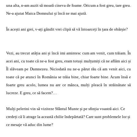
una alta, n-am auzit să moară cineva de foame. Oricum a fost greu, tare greu.
Ne-a ajutat Maica Domnului și încă ne mai ajută.
În acești ani grei, v-ați gândit vrei clipă să vă întoarceți în țara de obârșie?
Vezi, au trecut atâția ani și încă imi amintesc cum am venit, cum trăiam. În
acei ani, cu toate că ne-a fost greu, eram totuși mulțumiți că ne aflăm aici și
Îl slăveam pe Dumnezeu. Niciodată nu ne-a părut rău că am venit aici, cu
toate că pe atunci în România se trăia bine, chiar foarte bine. Acum însă e
foarte greu acolo, lumea nu are ce mânca, mulți pleacă în străinătate să
lucreze. E greu, ce să facem?…
Mulți pelerini vin să viziteze Sfântul Munte și pe sfinția voastră aici. Ce
credeți că îi atrage la această chilie îndepărtată? Care sunt problemele lor și
ce mesaje vă aduc din lume?