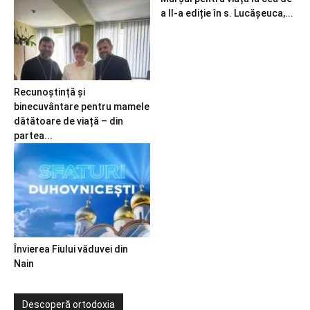
a II-a ediție în s. Lucășeuca,...
Recunoștință și
binecuvântare pentru mamele
dătătoare de viață – din
partea...
Învierea Fiului văduvei din
Nain
Descoperă ortodoxia