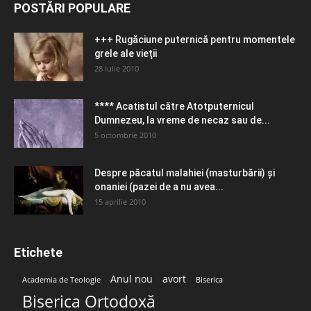
POSTĂRI POPULARE
+++ Rugăciune puternică pentru momentele
grele ale vieţii
28 iulie 2010
**** Acatistul către Atotputernicul
Dumnezeu, la vreme de necaz sau de...
5 octombrie 2010
Despre păcatul malahiei (masturbării) şi
onaniei (pazei de a nu avea...
15 aprilie 2010
Etichete
Anul nou
avort
Academia de Teologie
Biserica
Biserica Ortodoxă