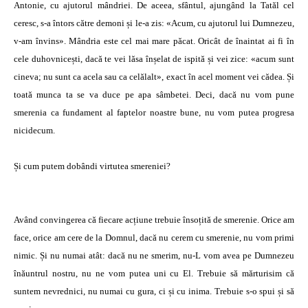
Antonie, cu ajutorul mândriei. De aceea, sfântul, ajungând la Tatăl cel
ceresc, s-a întors către demoni și le-a zis: «Acum, cu ajutorul lui Dumnezeu,
v-am învins». Mândria este cel mai mare păcat. Oricât de înaintat ai fi în
cele duhovnicești, dacă te vei lăsa înșelat de ispită și vei zice: «acum sunt
cineva; nu sunt ca acela sau ca celălalt», exact în acel moment vei cădea. Și
toată munca ta se va duce pe apa sâmbetei. Deci, dacă nu vom pune
smerenia ca fundament al faptelor noastre bune, nu vom putea progresa
nicidecum.
Și cum putem dobândi virtutea smereniei?
Având convingerea că fiecare acțiune trebuie însoțită de smerenie. Orice am
face, orice am cere de la Domnul, dacă nu cerem cu smerenie, nu vom primi
nimic. Și nu numai atât: dacă nu ne smerim, nu-L vom avea pe Dumnezeu
înăuntrul nostru, nu ne vom putea uni cu El. Trebuie să mărturisim că
suntem nevrednici, nu numai cu gura, ci și cu inima. Trebuie s-o spui și să