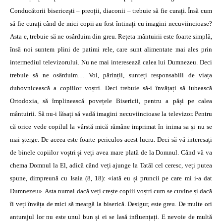
Conducătorii bisericești – preoții, diaconii – trebuie să fie curați. Însă cum
să fie curați când de mici copii au fost întinați cu imagini necuviincioase?
Asta e, trebuie să ne osârduim din greu. Rețeta mântuirii este foarte simplă,
însă noi suntem plini de patimi rele, care sunt alimentate mai ales prin
intermediul televizorului. Nu ne mai interesează calea lui Dumnezeu. Deci
trebuie să ne osârduim… Voi, părinții, sunteți responsabili de viața
duhovnicească a copiilor voștri. Deci trebuie să-i învățați să iubească
Ortodoxia, să împlinească povețele Bisericii, pentru a păși pe calea
mântuirii. Să nu-i lăsați să vadă imagini necuviincioase la televizor. Pentru
că orice vede copilul la vârstă mică rămâne imprimat în inima sa și nu se
mai șterge. De aceea este foarte periculos acest lucru. Deci să vă interesați
de binele copiilor voștri și veți avea mare plată de la Domnul. Când vă va
chema Domnul la El, adică când veți ajunge la Tatăl cel ceresc, veți putea
spune, dimpreună cu Isaia (8, 18): «iată eu și pruncii pe care mi i-a dat
Dumnezeu». Asta numai dacă veți crește copiii voștri cum se cuvine și dacă
îi veți învăța de mici să meargă la biserică. Desigur, este greu. De multe ori
anturajul lor nu este unul bun și ei se lasă influențați. E nevoie de multă