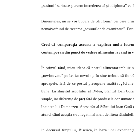
„sesiuni” serioase şi avem încrederea că şi „diploma” va f
Bineînţeles, nu se vor bucura de „diplomă” cei care prin 
nemaivorbind de trecerea „sesiunilor de examinare”. Dar
Cred că comparaţia aceasta a explicat multe lucrur
contemporan din punct de vedere alimentar, având în ve
În primul rând, reiau ideea că postul alimentar trebuie să
„nevinovate” pofte, iar nevoinţa în sine trebuie să fie tr
aproapele. Iată de ce postul presupune multă rugăciune 
bune. La sfârşitul secolului al IV-lea, Sfântul Ioan Gu
simple, iar diferenţa de preţ faţă de produsele consumate d
înaintea lui Dumnezeu. Acest sfat al Sfântului Ioan Gură d
atunci când aceştia s-au legat mai mult de litera rânduieli
În decursul timpului, Biserica, în baza unei experienţe