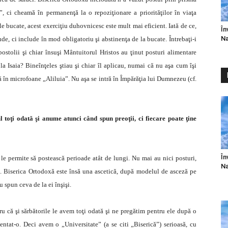
”, ci cheamă în permanenţă la o repoziţionare a priorităţilor în viaţa
le bucate, acest exerciţiu duhovnicesc este mult mai eficient. Iată de ce,
În
Na
de, ci include în mod obligatoriu şi abstinenţa de la bucate. Întrebaţi-i
ostolii şi chiar însuşi Mântuitorul Hristos au ţinut posturi alimentare
 la Isaia? Bineînţeles ştiau şi chiar îl aplicau, numai că nu aşa cum îşi
gă în microfoane „Aliluia”. Nu aşa se intră în Împărăţia lui Dumnezeu (cf.
l toţi odată şi anume atunci când spun preoţii, ci fiecare poate ţine
În
u le permite să postească perioade atât de lungi. Nu mai au nici posturi,
Na
. Biserica Ortodoxă este însă una ascetică, după modelul de asceză pe
u spun ceva de la ei înşişi.
ntru că şi sărbătorile le avem toţi odată şi ne pregătim pentru ele după o
entat-o. Deci avem o „Universitate” (a se citi „Biserică”) serioasă, cu