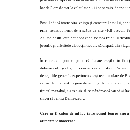
(mai ales că lipsa ei la masa de seară nu afectează cu nimi
loc de 2 ore de stat la calculator lui i se permite doar o ju
Postul educă foarte bine voinţa şi caracterul omului, pentru
prilej nemaipomenit de a scăpa de alte vicii precum fum
Anume postul este perioada când foamea trupului trebuie c
jocurile şi diferitele distracţii trebuie să dispară din vi
În concluzie, putem spune că fiecare creştin, în func
duhovnicul, îşi alege propria măsură a postului. Această m
de regulile generale experimentate şi recomandate de Bis
că n-ar fi chiar atât de greu de renunţat la micul dejun,
tipicul monahal, nu trebuie să se mândrească sau să-şi înch
sincer şi pentru Dumnezeu…
Care ar fi calea de mijloc între postul foarte aspru c
alimentare moderne?