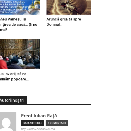
heu Vameșul și
Aruncă grija ta spre
ințirea de casă… Și nu
Domnul…
mai!
ua Învierii, să ne
minăm popoare…
Autorii noștri
Preot Iulian Raţă
3878 ARTICOLE
6 COMENTARII
http://www.ortodoxia.md