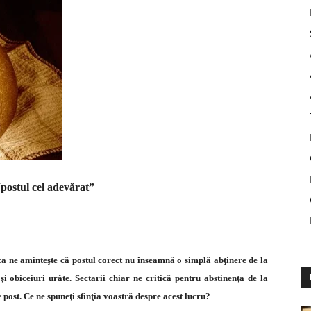
postul cel adevărat”
ca ne aminteşte că postul corect nu înseamnă o simplă abţinere de la
i obiceiuri urâte. Sectarii chiar ne critică pentru abstinenţa de la
 post. Ce ne spuneţi sfinţia voastră despre acest lucru?