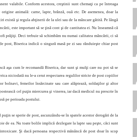
nent valabile. Conform acestora, creştinii sunt chemaţi ca pe întreaga
 origine animală: carne, lapte, brânză, ouă etc. De asemenea, doar la
iri există şi regula abţinerii de la ulei sau de la mâncare gătită. Pe lângă
ncării, este important să se ţină cont şi de cantitatea ei. Nu înseamnă că
fi prăjiţi. Deci trebuie să schimbăm nu numai calitatea mâncării, ci să
 de post, Biserica indică o singură masă pe zi sau rânduieşte chiar post
ască aşa cum le recomandă Biserica, dar sunt şi mulţi care nu pot să se
ica niciodată nu le-a cerut respectarea regulilor stricte de post copiilor
lor bolnavi, femeilor însărcinate sau care alăptează, soldaţilor şi altor
postească cel puţin miercurea şi vinerea, iar dacă medicul nu prescrie în
usă pe perioada postului.
l puţin se sperie de post, ascunzându-se în spatele acestor derogări de la
oie de ea. Nu toate bolile implică dezlegare la lapte sau peşte, căci sunt
zintoxicare. Şi dacă persoana respectivă mănâncă de post doar în scop