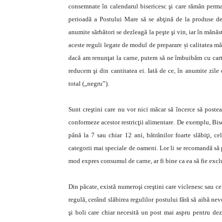
consemnate în calendarul bisericesc şi care rămân perma
perioadă a Postului Mare să se abţină de la produse de
anumite sărbători se dezleagă la peşte şi vin, iar în mănăst
aceste reguli legate de modul de preparare și calitatea mâ
dacă am renunţat la carne, putem să ne îmbuibăm cu carto
reducem şi din cantitatea ei. Iată de ce, în anumite zile
total („negru”).
Sunt creştini care nu vor nici măcar să încerce să poste
conformeze acestor restricţii alimentare. De exemplu, Biser
până la 7 sau chiar 12 ani, bătrânilor foarte slăbiţi, ce
categorii mai speciale de oameni. Lor li se recomandă să 
mod expres consumul de carne, ar fi bine ca ea să fie excl
Din păcate, există numeroşi creştini care viclenesc sau ce
regulă, cerând slăbirea regulilor postului fără să aibă nev
şi boli care chiar necesită un post mai aspru pentru de