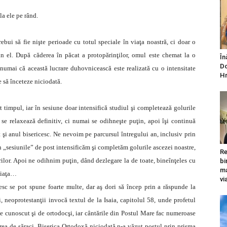
la ele pe rând.
ebui să fie nişte perioade cu totul speciale în viaţa noastră, ci doar o
din el. După căderea în păcat a protopărinţilor, omul este chemat la o
În
Do
, numai că această lucrare duhovnicească este realizată cu o intensitate
Hr
e să înceteze niciodată.
timpul, iar în sesiune doar intensifică studiul şi completează golurile
se relaxează definitiv, ci numai se odihneşte puţin, apoi îşi continuă
 şi anul bisericesc. Ne nevoim pe parcursul întregului an, inclusiv prin
în „sesiunile” de post intensificăm şi completăm golurile ascezei noastre,
Re
orilor. Apoi ne odihnim puţin, dând dezlegare la de toate, bineînţeles cu
bi
ma
 viaţa…
vi
esc se pot spune foarte multe, dar aş dori să încep prin a răspunde la
, neoprotestanţii invocă textul de la Isaia, capitolul 58, unde profetul
ne cunoscut şi de ortodocşi, iar cântările din Postul Mare fac numeroase
birea de săraci. Biserica Ortodoxă niciodată n-a văzut postul prin prisma