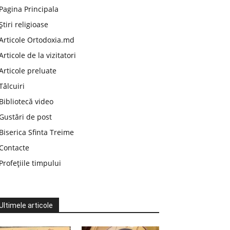
Pagina Principala
Știri religioase
Articole Ortodoxia.md
Articole de la vizitatori
Articole preluate
Tâlcuiri
Bibliotecă video
Gustări de post
Biserica Sfinta Treime
Contacte
Profețiile timpului
Ultimele articole