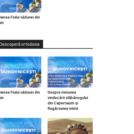
vierea Fiului văduvei din
in
Descoperă ortodoxia
vierea Fiului văduvei din
Despre minunea
in
vindecării slăbănogului
din Capernaum și
Rugăciunea inimii