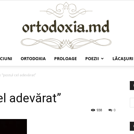
CIUNI
ORTODOXIA
PROLOAGE
POEZII
LĂCAŞURI
Ortodoxia.md
 “postul cel adevărat”
el adevărat”
938
0