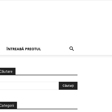
ÎNTREABĂ PREOTUL
Căutare
Categorii