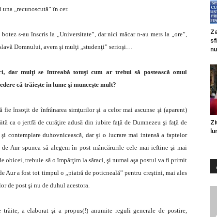
i una „recunoscută” în cer.
Za
botez s-au înscris la „Universitate”, dar nici măcar n-au mers la „ore”,
sf
 slavă Domnului, avem şi mulţi „studenţi” serioşi…
nu
i, dar mulţi se întreabă totuşi cum ar trebui să postească omul
dere că trăieşte în lume şi munceşte mult?
 fie însoţit de înfrânarea simţurilor şi a celor mai ascunse şi (aparent)
ăită ca o jertfă de curăţire adusă din iubire faţă de Dumnezeu şi faţă de
Zi
lu
şi contemplare duhovnicească, dar şi o lucrare mai intensă a faptelor
ră de Aur spunea să alegem în post mâncărurile cele mai ieftine şi mai
e obicei, trebuie să o împărţim la săraci, şi numai aşa postul va fi primit
e Aur a fost tot timpul o „piatră de poticneală” pentru creştini, mai ales
lor de post şi nu de duhul acestora.
 trăite, a elaborat şi a propus(!) anumite reguli generale de postire,