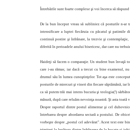
Întrebările sunt foarte complexe şi voi încerca să răspund 
De la bun început vreau să subliniez că posturile n-ar tr
intensificare a luptei fiecăruia cu păcatul şi patimile 
continuă postire şi înfrânare, la trezvie şi contemplaţie
diferită în perioadele anului bisericesc, dar care nu trebui
Haideţi să facem o comparaţie. Un student bun învaţă tot 
care i-au rămas; iar dacă a trecut cu bine examenul, nu 
drumul său în lumea cunoştinţelor.
Tot aşa este conceput
posturile de miercuri şi vineri din fiecare săptămână, iar 
ca să putem trăi mai intens bucuria şi teologia(!) sărbăt
măsură, după care reluăm nevoinţa noastră. Şi asta toată
Despre raportul dintre postul alimentar şi cel duhovnic
întrebarea despre abordarea sectară a postului. De obicei
vorbeşte despre „postul cel adevărat”. Acest text este bi
trimiteri la legătura dintre înfrânarea de la bucate şi iu