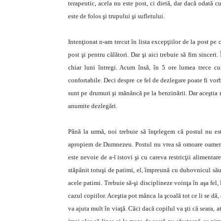
terapeutic, acela nu este post, ci dietă, dar dacă odată c
este de folos şi trupului şi sufletului.
Intenţionat n-am trecut în lista excepţiilor de la post pe 
post şi pentru călători. Dar şi aici trebuie să fim sinceri.
chiar luni întregi. Acum însă, în 5 ore lumea trece c
confortabile. Deci despre ce fel de dezlegare poate fi vorba
sunt pe drumuri şi mănâncă pe la benzinării. Dar aceştia nu
anumite dezlegări.
Până la urmă, noi trebuie să înţelegem că postul nu es
apropiem de Dumnezeu. Postul nu vrea să omoare oamenii,
este nevoie de a-l istovi şi cu careva restricţii alimenta
stăpânit totuşi de patimi, el, împreună cu duhovnicul său
acele patimi. Trebuie să-şi disciplineze voinţa în aşa fel,
cazul copiilor. Aceştia pot mânca la şcoală tot ce li se dă,
va ajuta mult în viaţă. Căci dacă copilul va şti că seara,