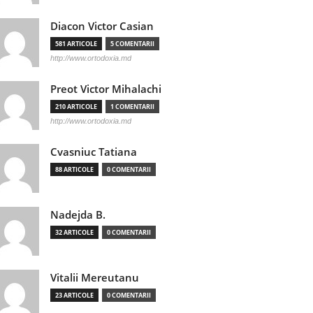
Diacon Victor Casian
581 ARTICOLE
5 COMENTARII
http://www.ortodoxia.md
Preot Victor Mihalachi
210 ARTICOLE
1 COMENTARII
http://www.ortodoxia.md
Cvasniuc Tatiana
88 ARTICOLE
0 COMENTARII
Nadejda B.
32 ARTICOLE
0 COMENTARII
Vitalii Mereutanu
23 ARTICOLE
0 COMENTARII