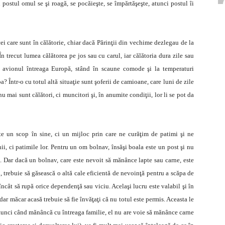
u postul omul se şi roagă, se pocăieşte, se împărtăşeşte, atunci postul îi
cei care sunt în călătorie, chiar dacă Părinţii din vechime dezlegau de la
 În trecut lumea călătorea pe jos sau cu carul, iar călătoria dura zile sau
u avionul întreaga Europă, stând în scaune comode şi la temperaturi
? Într-o cu totul altă situaţie sunt şoferii de camioane, care luni de zile
 mai sunt călători, ci muncitori şi, în anumite condiţii, lor li se pot da
te un scop în sine, ci un mijloc prin care ne curăţim de patimi şi ne
 ci patimile lor. Pentru un om bolnav, însăşi boala este un post şi nu
re. Dar dacă un bolnav, care este nevoit să mănânce lapte sau carne, este
, trebuie să găsească o altă cale eficientă de nevoinţă pentru a scăpa de
 încât să rupă orice dependenţă sau viciu. Acelaşi lucru este valabil şi în
 dar măcar acasă trebuie să fie învăţaţi că nu totul este permis. Aceasta le
 atunci când mănâncă cu întreaga familie, el nu are voie să mănânce carne