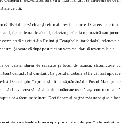
c creşterea şi dezvoltarea lui), va fi mult mai uşor să înţeleagă de ce în
mătate de oră.
 că disciplinează chiar şi cele mai fireşti instincte. De aceea, el este un
atul, dependenţa de alcool, televizor, calculator, muzică sau jocuri.
ompletată cu citiri din Psalmi şi Evanghelie, iar fotbalul, telenovele,
aţa noastră. Şi poate că după post nici nu vom mai dori să revenim la ele…
ţie de vârstă, starea de sănătate şi locul de muncă, sfătuindu-se cu
ăsură calitativă şi cantitativă a postului trebuie să fie cât mai aproape
erică. De exemplu, în prima şi ultima săptămână din Postul Mare, poate
 iar dacă cineva vrea să mănânce doar mâncare uscată, aşa cum recomandă
ipuie că a făcut mare lucru. Deci fiecare să-şi ţină măsura sa şi să o facă
erut de rânduielile bisericeşti şi ofertele „de post” ale industriei