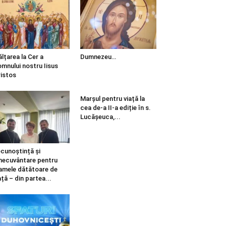
ălțarea la Cer a
Dumnezeu…
mnului nostru Iisus
istos
Marșul pentru viață la
cea de-a II-a ediție în s.
Lucășeuca,...
cunoștință și
necuvântare pentru
mele dătătoare de
ață – din partea...