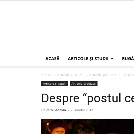
ACASĂ
ARTICOLE ŞI STUDII
RUGĂ
Acasă
Articole şi studii
Articole preluate
Despre
Articole şi studii
Articole preluate
Despre “postul c
De către
admin
-
25 martie 2013