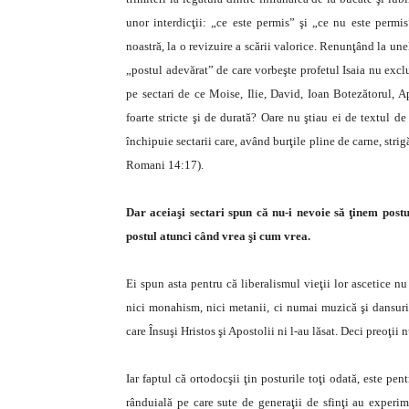
unor interdicţii: „ce este permis” şi „ce nu este permis
noastră, la o revizuire a scării valorice. Renunţând la une
„postul adevărat” de care vorbeşte profetul Isaia nu exclu
pe sectari de ce Moise, Ilie, David, Ioan Botezătorul, Ap
foarte stricte şi de durată? Oare nu ştiau ei de textul de
închipuie sectarii care, având burţile pline de carne, stri
Romani 14:17).
Dar aceiaşi sectari spun că nu-i nevoie să ţinem postu
postul atunci când vrea şi cum vrea.
Ei spun asta pentru că liberalismul vieţii lor ascetice n
nici monahism, nici metanii, ci numai muzică şi dansuri
care Însuşi Hristos şi Apostolii ni l-au lăsat. Deci preoţii n
Iar faptul că ortodocşii ţin posturile toţi odată, este pe
rânduială pe care sute de generaţii de sfinţi au experim